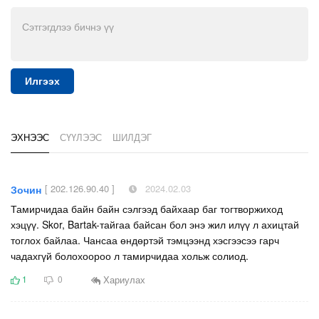
Илгээх
ЭХНЭЭС
СҮҮЛЭЭС
ШИЛДЭГ
[ 202.126.90.40 ]
2024.02.03
Зочин
Тамирчидаа байн байн сэлгээд байхаар баг тогтворжиход
хэцүү. Skor, Bartak-тайгаа байсан бол энэ жил илүү л ахицтай
тоглох байлаа. Чансаа өндөртэй тэмцээнд хэсгээсээ гарч
чадахгүй болохоороо л тамирчидаа хольж солиод.
Хариулах
1
0