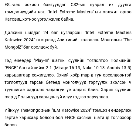
ESL-ээс зохион байгуулдаг CS2-ын цуврал их дуулга
тэмцээнүүдийн нэг, "Intel Extreme Masters"-ын ээлжит өртөө
Катовиц хотноо үргэлжилж байна.
Дэлхийн шилдэг 24 баг цугларсан "Intel Extreme Masters
Katowice 2024" тэмцээнд Ази тивийг төлөөлөн Монголын "The
MongolZ" баг оролцож буй.
Тэд өнөөдөр "Play-In" шатны сүүлийн тоглолтоо Польшийн
"ENCE" багтай хийж 2-1 (Mirage 16-13, Nuke 10-13, Anubis 13-5)
харьцаагаар хожигдлоо. Эхний хоёр map-д тун өрсөлдөөнтэй
тоглолтууд гарсан бөгөөд монголчууд тэргүүлж эхэлсэн ч
түүнийгээ хадгалж чадалгүй үе алдаж байв. Харин сүүлийн
map-д Польшууд харьцангуй илүү гэдгээ харууллаа.
Ийнхүү TheMongolz-ын "IEM Katowice 2024" тэмцээн өндөрлөж
гэртээ харихаар болсон бол ENCE хэсгийн шатанд тоглохоор
болов.