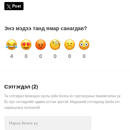
Post
Энэ мэдээ танд ямар санагдав?
4
0
0
0
0
0
Сэтгэгдэл (2)
Та сэтгэгдэл бичихдээ хууль зүйн болон ёс суртахууныг баримтална уу.
Ёс бус сэтгэгдлийг админ устгах эрхтэй. Мэдээний сэтгэгдэлд GoGo.mn
хариуцлага хүлээхгүй.