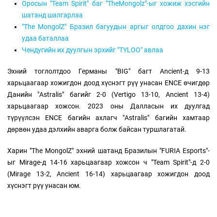
Оросын "Team Spirit" баг "TheMongolz"-ыг хожиж хэсгийн
шатанд шалгарлаа
"The MongolZ" Бразил багуудын аргыг олдгоо дахин нэг
удаа баталлаа
Чендугийн их дуулгын эрхийг "TYLOO" авлаа
Эхний тоглолтдоо Германы "BIG" багт Ancient-д 9-13
харьцаагаар хожигдон доод хүснэгт рүү унасан ENCE өчигдөр
Данийн "Astralis" багийг 2-0 (Vertigo 13-10, Ancient 13-4)
харьцаагаар хожсон. 2023 оны Далласын их дуулгад
түрүүлсэн ENCE багийн ахлагч "Astralis" багийн хамтаар
дөрвөн удаа дэлхийн аварга болж байсан туршлагатай.
Харин "The MongolZ" эхний шатанд Бразилын "FURIA Esports"-
ыг Mirage-д 14-16 харьцаагаар хожсон ч "Team Spirit"-д 2-0
(Mirage 13-2, Ancient 16-14) харьцаагаар хожигдон доод
хүснэгт рүү унасан юм.