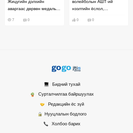
Жицүгийн дэлхийн
волейболын АШТ-ий
аваргаас дөрвөн медаль
нээлтийн ёслол,
хүртлээ
тоглолтууд боллоо
7
0
0
0
Бидний тухай
Сурталчилгаа байршуулах
Редакцийн ёс зүй
Нууцлалын бодлого
Холбоо барих