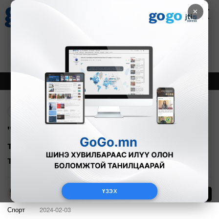
×
Цаг агаар
Зурхай
Валютын ханш
27
8.07
$
3594₮
Онцлох
Шинэ
Тренд
Буцах
"TheMongolz" дэлхийн аварга
тоглогчтой "ENCE"-д хожигдож
тэмцээнээ өндөрлүүллээ
ҮЗЭХ
43
А.Эрхэмбаяр
Спорт
2024-02-03