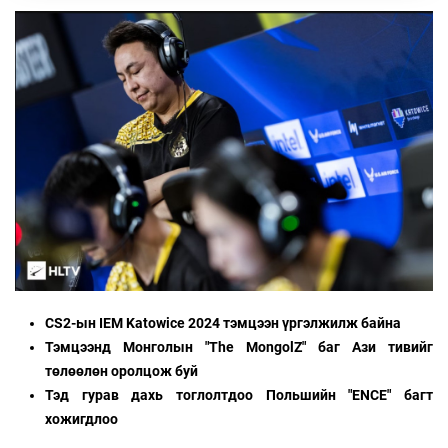
CS2-ын IEM Katowice 2024 тэмцээн үргэлжилж байна
Тэмцээнд Монголын "The MongolZ" баг Ази тивийг
төлөөлөн оролцож буй
Тэд гурав дахь тоглолтдоо Польшийн "ENCE" багт
хожигдлоо