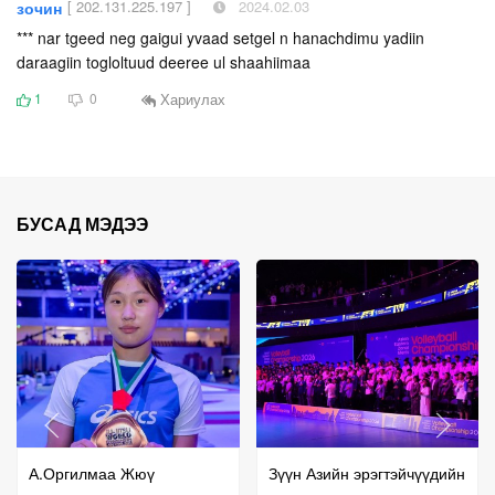
[ 202.131.225.197 ]
2024.02.03
зочин
*** nar tgeed neg gaigui yvaad setgel n hanachdimu yadiin
daraagiin togloltuud deeree ul shaahiimaa
Хариулах
1
0
БУСАД МЭДЭЭ
А.Оргилмаа Жюү
Зүүн Азийн эрэгтэйчүүдийн