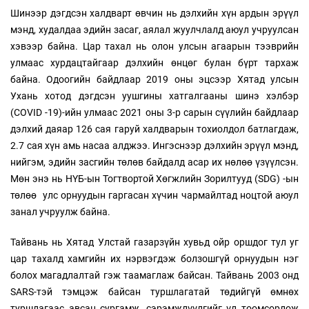
Шинээр дэгдсэн халдварт өвчин нь дэлхийн хүн ардын ​​эрүүл
мэнд, худалдаа эдийн засаг, аялал жуулчлалд аюул учруулсан
хэвээр байна. Цар тахал нь олон улсын агаарын тээврийн
улмаас хурдацтайгаар дэлхийн өнцөг булан бүрт тархаж
байна. Одоогийн байдлаар 2019 оны эцсээр Хятад улсын
Ухань хотод дэгдсэн уушгины хатгалгааны шинэ хэлбэр
(COVID -19)-ийн улмаас 2021 оны 3-р сарын сүүлийн байдлаар
дэлхий даяар 126 сая гаруй халдварын тохиолдол батлагдаж,
2.7 сая хүн амь насаа алджээ. Ингэснээр дэлхийн эрүүл мэнд,
нийгэм, эдийн засгийн төлөв байдалд асар их нөлөө үзүүлсэн.
Мөн энэ нь НҮБ-ын Тогтвортой Хөгжлийн Зорилтууд (SDG) -ын
төлөө улс орнуудын гаргасан хүчин чармайлтад ноцтой аюул
занал учруулж байна.
Тайвань нь Хятад Улстай газарзүйн хувьд ойр оршдог тул уг
цар тахалд хамгийн их нэрвэгдэж болзошгүй орнуудын нэг
болох магадлалтай гэж таамаглаж байсан. Тайвань 2003 онд
SARS-тэй тэмцэж байсан туршлагатай төдийгүй өмнөх
туршлагаас авсан сургамж, сэрэмжлүүлгийг үл тоомсорлож