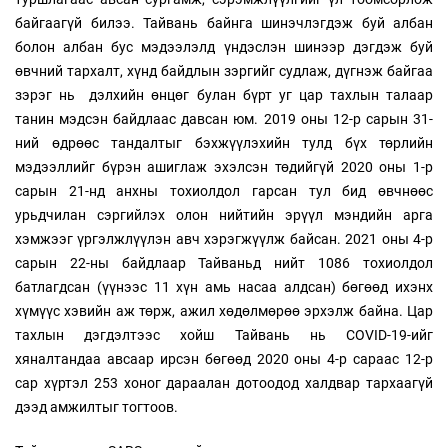
байгаагүй билээ. Тайвань байнга шинэчлэгдэж буй албан
болон албан бус мэдээлэлд үндэслэн шинээр дэгдэж буй
өвчний тархалт, хүнд байдлын зэргийг судлаж, дүгнэж байгаа
зэрэг нь дэлхийн өнцөг булан бүрт уг цар тахлын талаар
танин мэдсэн байдлаас давсан юм. 2019 оны 12-р сарын 31-
ний өдрөөс тандалтыг бэхжүүлэхийн тулд бүх төрлийн
мэдээллийг бүрэн ашиглаж эхэлсэн төдийгүй 2020 оны 1-р
сарын 21-нд анхны тохиолдол гарсан тул бид өвчнөөс
урьдчилан сэргийлэх олон нийтийн эрүүл мэндийн арга
хэмжээг үргэлжлүүлэн авч хэрэгжүүлж байсан. 2021 оны 4-р
сарын 22-ны байдлаар Тайваньд нийт 1086 тохиолдол
батлагдсан (үүнээс 11 хүн амь насаа алдсан) бөгөөд ихэнх
хүмүүс хэвийн аж төрж, ажил хөдөлмөрөө эрхэлж байна. Цар
тахлын дэгдэлтээс хойш Тайвань нь COVID-19-ийг
хяналтандаа авсаар ирсэн бөгөөд 2020 оны 4-р сараас 12-р
сар хүртэл 253 хоног дараалан дотоодод халдвар тархаагүй
дээд амжилтыг тогтоов.