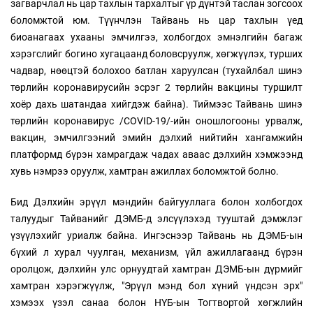
загварчлал нь цар тахлын тархалтыг үр дүнтэй таслан зогсоох
боломжтой юм. Түүнчлэн Тайвань нь цар тахлын үед
биоанагаах ухааны эмчилгээ, холбогдох эмнэлгийн багаж
хэрэгслийг богино хугацаанд боловсруулж, хөгжүүлэх, турших
чадвар, нөөцтэй болохоо батлан харуулсан (тухайлбал шинэ
төрлийн коронавирусийн эсрэг 2 төрлийн вакцины туршилт
хоёр дахь шатандаа хийгдэж байна). Тиймээс Тайвань шинэ
төрлийн коронавирус /COVID-19/-ийн оношлогооны урвалж,
вакцин, эмчилгээний эмийн дэлхий нийтийн хангамжийн
платформд бүрэн хамрагдаж чадах аваас дэлхийн хэмжээнд
хувь нэмрээ оруулж, хамтран ажиллах боломжтой болно.
Бид Дэлхийн эрүүл мэндийн байгууллага болон холбогдох
талуудыг Тайванийг ДЭМБ-д элсүүлэхэд тууштай дэмжлэг
үзүүлэхийг уриалж байна. Ингэснээр Тайвань нь ДЭМБ-ын
бүхий л хурал чуулган, механизм, үйл ажиллагаанд бүрэн
оролцож, дэлхийн улс орнуудтай хамтран ДЭМБ-ын дүрмийг
хамтран хэрэгжүүлж, "Эрүүл мэнд бол хүний үндсэн эрх"
хэмээх үзэл санаа болон НҮБ-ын Тогтвортой хөгжлийн