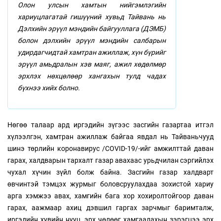
Олон улсын хамтын нийгэмлэгийн
хариуцлагатай гишүүний хувьд Тайвань нь
Дэлхийн эрүүл мэндийн байгууллага (ДЭМБ)
болон дэлхийн эрүүл мэндийн салбарын
удирдагчидтай хамтран ажиллаж, хүн бүрийг
эрүүл амьдралын хэв маяг, ажил хөдөлмөр
эрхлэх нөхцөлөөр хангахын тулд чадах
бүхнээ хийх болно.
Нөгөө талаар ард иргэдийн зүгээс засгийн газартаа итгэл
хүлээлгэн, хамтран ажиллаж байгаа явдал нь Тайваньчууд
шинэ төрлийн коронавирус /COVID-19/-ийг амжилттай даван
гарах, халдварын тархалт газар авахаас урьдчилан сэргийлэх
чухал хүчин зүйл болж байна. Засгийн газар халдварт
өвчинтэй тэмцэх журмыг боловсруулахдаа зохистой хариу
арга хэмжээ авах, хамгийн бага хор хохиролтойгоор даван
гарах, аажмаар ахиц дэвшил гаргах зарчмыг баримталж,
иргэдийн хувийн нууц, эрх чөлөөг хамгаалахын зэрэгцээ эрх