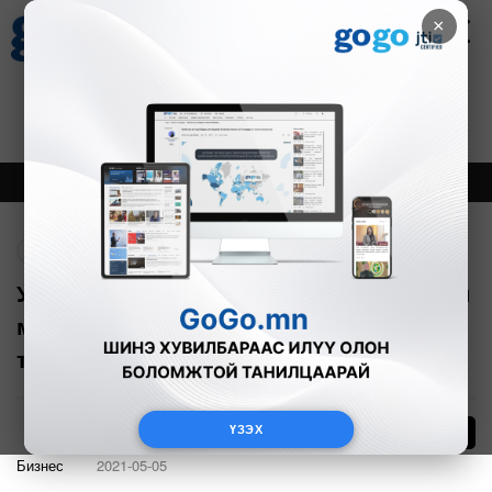
×
Цаг агаар
Зурхай
Валютын ханш
28
8.06
$
3594₮
Онцлох
Шинэ
Тренд
Буцах
Уян хатан, хүртээмжтэй дэлхийн эрүүл
мэндийн системийг бүтээхэд Тайвань
тусална
ҮЗЭХ
10
Бизнес
2021-05-05