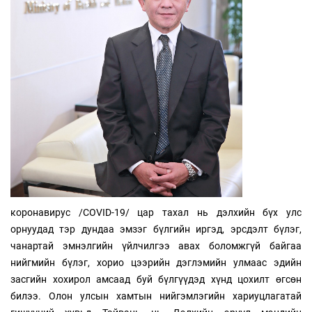
коронавирус /COVID-19/ цар тахал нь дэлхийн бүх улс
орнуудад тэр дундаа эмзэг бүлгийн иргэд, эрсдэлт бүлэг,
чанартай эмнэлгийн үйлчилгээ авах боломжгүй байгаа
нийгмийн бүлэг, хорио цээрийн дэглэмийн улмаас эдийн
засгийн хохирол амсаад буй бүлгүүдэд хүнд цохилт өгсөн
билээ. Олон улсын хамтын нийгэмлэгийн хариуцлагатай