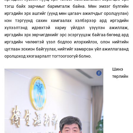
тэгш байх зарчмыг баримталж байна. Мөн эмзэг бүлгийн
иргэдийн эрх ашгийг (үүнд мөн цагаач ажилчдыг оролцуулан)
нэн тэргүүнд сахин хамгаалах хэлбэрээр ард иргэдийн
хүлээлтэнд идэвхтэй хариу үйлдэл үзүүлэн ажиллаж,
иргэдийн эрх зөрчигдөхийг эрс эсэргүүцэж байгаа бөгөөд ард
иргэдийн чөлөөтэй үзэл бодлоо илэрхийлэх, олон нийтийн
цуглаан зохион байгуулах, нийтийг хамарсан үйл ажиллагаанд
оролцоход хязгаарлалт тогтоогоогүй болно.
Шинэ
төрлийн