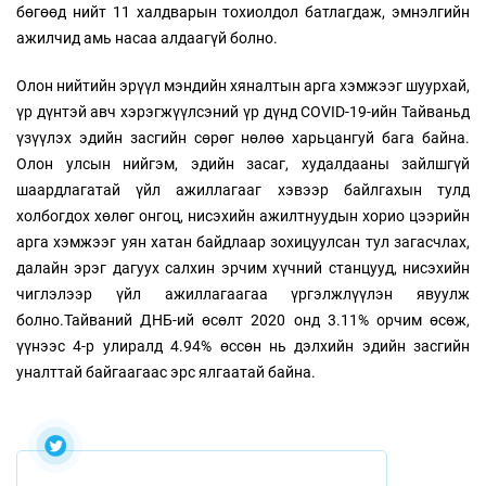
бөгөөд нийт 11 халдварын тохиолдол батлагдаж, эмнэлгийн
ажилчид амь насаа алдаагүй болно.
Олон нийтийн эрүүл мэндийн хяналтын арга хэмжээг шуурхай,
үр дүнтэй авч хэрэгжүүлсэний үр дүнд COVID-19-ийн Тайваньд
үзүүлэх эдийн засгийн сөрөг нөлөө харьцангуй бага байна.
Олон улсын нийгэм, эдийн засаг, худалдааны зайлшгүй
шаардлагатай үйл ажиллагааг хэвээр байлгахын тулд
холбогдох хөлөг онгоц, нисэхийн ажилтнуудын хорио цээрийн
арга хэмжээг уян хатан байдлаар зохицуулсан тул загасчлах,
далайн эрэг дагуух салхин эрчим хүчний станцууд, нисэхийн
чиглэлээр үйл ажиллагаагаа үргэлжлүүлэн явуулж
болно.Тайваний ДНБ-ий өсөлт 2020 онд 3.11% орчим өсөж,
үүнээс 4-р улиралд 4.94% өссөн нь дэлхийн эдийн засгийн
уналттай байгаагаас эрс ялгаатай байна.