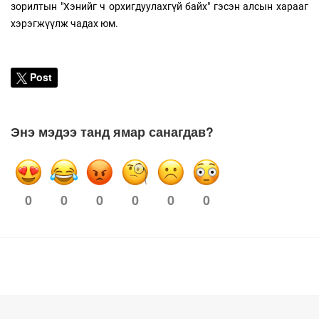
зорилтын "Хэнийг ч орхигдуулахгүй байх" гэсэн алсын харааг
хэрэгжүүлж чадах юм.
Post
Энэ мэдээ танд ямар санагдав?
0
0
0
0
0
0