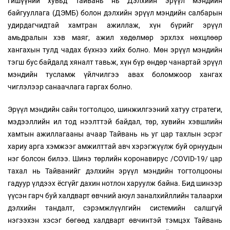
гишүүний хувьд Тайвань нь Дэлхийн эрүүл мэндийн
байгууллага (ДЭМБ) болон дэлхийн эрүүл мэндийн салбарын
удирдагчидтай хамтран ажиллаж, хүн бүрийг эрүүл
амьдралын хэв маяг, ажил хөдөлмөр эрхлэх нөхцлөөр
хангахын тулд чадах бүхнээ хийх болно. Мөн эрүүл мэндийн
тэгш бус байдалд хяналт тавьж, хүн бүр өндөр чанартай эрүүл
мэндийн тусламж үйлчилгээ авах боломжоор хангах
чиглэлээр санаачлага гаргах болно.
Эрүүл мэндийн сайн тогтолцоо, шинжилгээний хатуу стратеги,
мэдээллийн ил тод нээлттэй байдал, төр, хувийн хэвшлийн
хамтын ажиллагааны ачаар Тайвань нь уг цар тахлын эсрэг
хариу арга хэмжээг амжилттай авч хэрэгжүүлж буй орнуудын
нэг болсон билээ. Шинэ төрлийн коронавирус /COVID-19/ цар
тахал нь Тайванийг дэлхийн эрүүл мэндийн тогтолцооны
гадуур үлдээх ёсгүйг дахин нотлон харуулж байна. Бид шинээр
үүсэн гарч буй халдварт өвчний аюул заналхийллийн талаархи
дэлхийн тандалт, сэрэмжлүүлгийн системийн салшгүй
нэгээхэн хэсэг бөгөөд халдварт өвчинтэй тэмцэх Тайвань