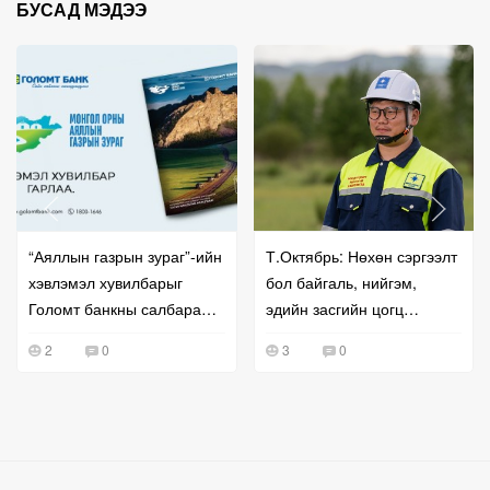
БУСАД МЭДЭЭ
“Аяллын газрын зураг”-ийн
Т.Октябрь: Нөхөн сэргээлт
хэвлэмэл хувилбарыг
бол байгаль, нийгэм,
Голомт банкны салбараас
эдийн засгийн цогц
үнэ төлбөргүй авах
шийдэл байдаг
2
0
3
0
боломжтой