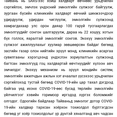
Тайвань нь SARS-ээс хойш халдварт өвчнөөс урьдчилан
сэргийлэх, эмчлэх үндэсний эмнэлгийн сүлжээг байгуулж,
зургаан бүсийн клиникийн халдварт өвчний шинжээчдээр
удирдуулж, удирдан чиглүүлж, эмнэлгийн сүлжээнд
хамрагдахаар улс орон даяар 100 гаруй тусгаарлагдах
эмнэлгүүдийг сонгон шалгаруулж, дараа нь 22 хошуу, хотын
бүх голлох, яаралтай эмнэлгийг сонгов. Энэхүү эмнэлгийн
сүлжээг ажиллуулахыг хуулиар зөвшөөрсөн байдаг бөгөөд
засгийн газар олон нийтийн эрүүл мэнд, клиникийн асаргаа
сувилгааны хэрэгцээнд үндэслэн зориулалтын сүлжээнд
багтсан эмнэлгүүд гоц халдвартай өвчтнүүдийг хүлээн авч
эмчилдэг. Энэхүү механизм нь эрүүл мэндийн систем,
эмнэлгийн ажилчдын ажлын хэт ачаалал үүсэхээс урьдчилан
сэргийлэхэд тустай бөгөөд COVID-19-ийн цар тахал дэгдээд
байгаа үед ихэнх COVID-19-өөс бусад төрлийн эмнэлгийн
үйлчилгээг хэвийн горимоор иргэдэд хүргэх боломжийг
олгодог. Одоогийн байдлаар Тайваньд эмнэлэг дотор COVID-
19-ийн халдвар тархсан хоёрхон тохиолдол бүртгэгдсэн
бөгөөд уг хоёр тохиолдолыг үр дүнтэй хяналтанд авч чадсан