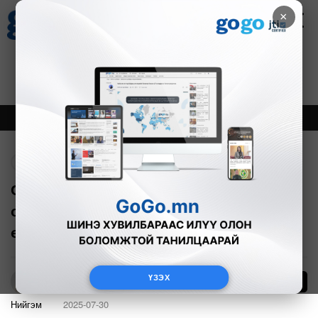
×
Цаг агаар
Зурхай
Валютын ханш
27
8.07
$
3594₮
Онцлох
Шинэ
Тренд
Буцах
Суррон унаж замын хөдөлгөөнд
оролцсоны улмаас 18 хүүхэд осолд
өртжээ
ҮЗЭХ
12
Б.Азбаяр
Нийгэм
2025-07-30