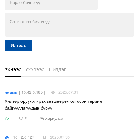
Илгээх
ЭХНЭЭС
СҮҮЛЭЭС
ШИЛДЭГ
[ 10.42.0.185 ]
2025.07.31
зочин
Хилээр оруулж ирэх зөвшөөрөл олгосон төрийн
байгууллагуудын буруу
Хариулах
0
0
[ 10.42.0.127 ]
2025.07.30
🪖