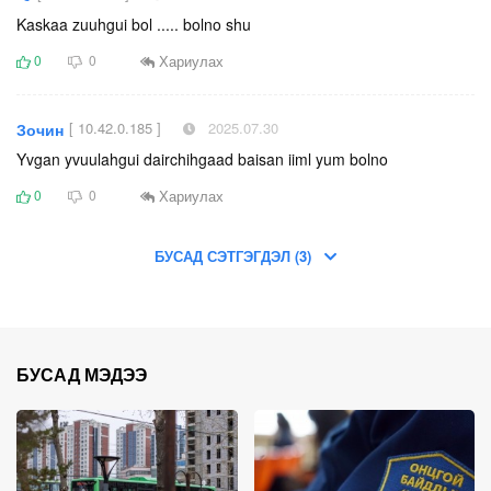
Kaskaa zuuhgui bol ..... bolno shu
Хариулах
0
0
[ 10.42.0.185 ]
2025.07.30
Зочин
Yvgan yvuulahgui dairchihgaad baisan iiml yum bolno
Хариулах
0
0
БУСАД СЭТГЭГДЭЛ (3)
БУСАД МЭДЭЭ