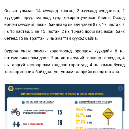
Ослын улмаас 14 хүүхдэд хөнгөн, 2 хүүхдэд хүндэвтэр, 2
хүүхдийн эрүүл мэндэд хүнд хохирол учирсан байна. Осолд
өртсөн хүүхдийг насны байдлаар нь авч үзвэл 8 нь 17 настай, 3
нь 16 настай, 5 нь 15 настай, 2 нь 15-аас доош насныхан байх
бөгөөд 15 нь эрэгтэй, 3 нь эмэгтэй хүүхэд байна.
Суррон унаж замын хөдөлгөөнд оролцож хүүхдийн 8 нь
автомашины зам дээр, 2 нь явган хүний гарцаар гарахдаа, 4
нь гарцгүй хэсгээр зам хөндлөн гарах үед, 4 нь замын бусад
хэсгээр зорчиж байхдаа тус тус зам тээврийн осолд өртжээ.