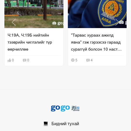
Ч:19А, Ч:19Б нийтийн
"Тарвас хураах ажилд
тээврийн чиглэлийг түр
явна" гэж гэрээсээ гараад
өөрчиллөө
сураггүй болсон 10 настай
охиныг хайж байна
0
0
5
4
Бидний тухай