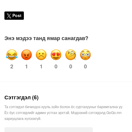
Post
Энэ мэдээ танд ямар санагдав?
2
1
1
0
0
0
Сэтгэгдэл (6)
Та сэтгэгдэл бичихдээ хууль зүйн болон ёс суртахууныг баримтална уу.
Ёс бус сэтгэгдлийг админ устгах эрхтэй. Мэдээний сэтгэгдэлд GoGo.mn
хариуцлага хүлээхгүй.