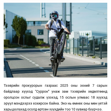
Тээврийн прокурорын газраас 2025 оны эхний 7 сарын
байдлаар хүүхэд “Суррон” унаж зам тээврийн хөдөлгөөнд
оролцсон ослыг судалж үзэхэд, 15 ослын улмаас 18 хүүхэд
эрүүл мэндээрээ хохирсон байна. Энэ нь өмнөх оны мөн үетэй
харьцуулахад осолд өртсөн хүүхдийн тоо 10 хувиар буурчээ.