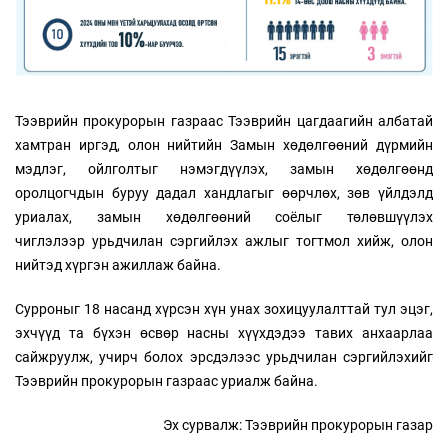
Тээврийн прокурорын газраас Тээврийн цагдаагийн албатай
хамтран иргэд, олон нийтийн Замын хөдөлгөөний дүрмийн
мэдлэг, ойлголтыг нэмэгдүүлэх, замын хөдөлгөөнд
оролцогчдын буруу дадал хандлагыг өөрчлөх, зөв үйлдэлд
уриалах, замын хөдөлгөөний соёлыг төлөвшүүлэх
чиглэлээр урьдчилан сэргийлэх ажлыг тогтмол хийж, олон
нийтэд хүргэн ажиллаж байна.
Сурроныг 18 насанд хүрсэн хүн унах зохицуулалттай тул эцэг,
эхчүүд та бүхэн өсвөр насны хүүхдэдээ тавих анхаарлаа
сайжруулж, учирч болох эрсдэлээс урьдчилан сэргийлэхийг
Тээврийн прокурорын газраас уриалж байна.
Эх сурвалж: Тээврийн прокурорын газар