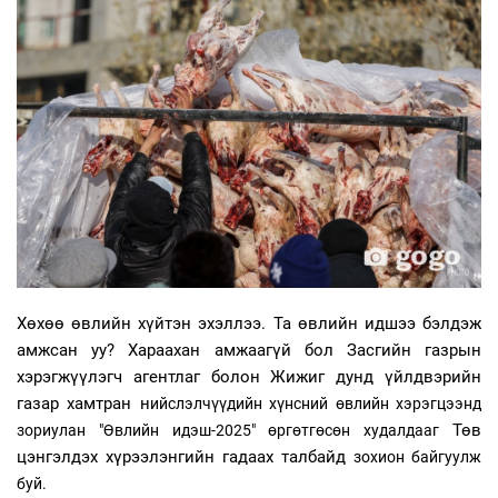
Хөхөө өвлийн хүйтэн эхэллээ. Та өвлийн идшээ бэлдэж
амжсан уу? Хараахан амжаагүй бол Засгийн газрын
хэрэгжүүлэгч агентлаг болон Жижиг дунд үйлдвэрийн
газар хамтран н
ийслэлчүүдийн хүнсний өвлийн хэрэгцээнд
Төв
зориулан "Өвлийн идэш-2025" өргөтгөсөн худалдааг
цэнгэлдэх хүрээлэнгийн гадаах талбайд
зохион байгуулж
буй.