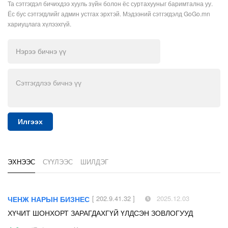
Та сэтгэгдэл бичихдээ хууль зүйн болон ёс суртахууныг баримтална уу.
Ёс бус сэтгэгдлийг админ устгах эрхтэй. Мэдээний сэтгэгдэлд GoGo.mn
хариуцлага хүлээхгүй.
Илгээх
ЭХНЭЭС
СҮҮЛЭЭС
ШИЛДЭГ
[ 202.9.41.32 ]
2025.12.03
ЧЕНЖ НАРЫН БИЗНЕС
ХҮЧИТ ШОНХОРТ ЗАРАГДАХГҮЙ ҮЛДСЭН ЗОВЛОГУУД