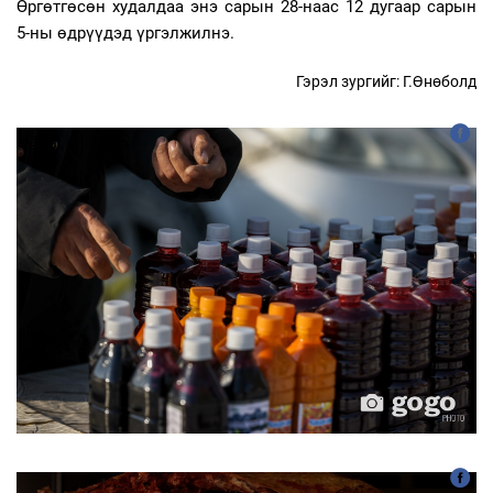
Өргөтгөсөн худалдаа энэ сарын 28-наас 12 дугаар сарын
5-ны өдрүүдэд үргэлжилнэ.
Гэрэл зургийг: Г.Өнөболд