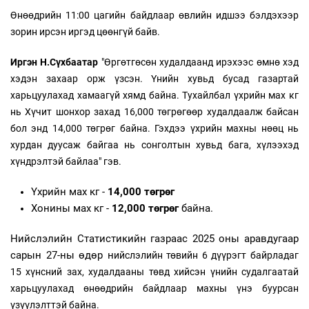
Өнөөдрийн 11:00 цагийн байдлаар өвлийн идшээ бэлдэхээр
зорин ирсэн иргэд цөөнгүй байв.
Иргэн Н.Сүхбаатар
"Өргөтгөсөн худалдаанд ирэхээс өмнө хэд
хэдэн захаар орж үзсэн. Үнийн хувьд бусад газартай
харьцуулахад хамаагүй хямд байна. Тухайлбал үхрийн мах кг
нь Хүчит шонхор захад 16,000 төгрөгөөр худалдаалж байсан
бол энд 14,000 төгрөг байна. Гэхдээ үхрийн махны нөөц нь
хурдан дуусаж байгаа нь сонголтын хувьд бага, хүлээхэд
хүндрэлтэй байлаа" гэв.
Үхрийн мах кг -
14,000 төгрөг
Хонины мах кг -
12,000 төгрөг
байна.
Нийслэлийн Статистикийн газраас 2025 оны аравдугаар
сарын 27-ны өдөр н
ийслэлийн төвийн 6 дүүрэгт байрладаг
15 хүнсний зах, худалдааны төвд хийсэн үнийн судалгаатай
харьцуулахад өнөөдрийн байдлаар махны үнэ буурсан
үзүүлэлттэй байна.