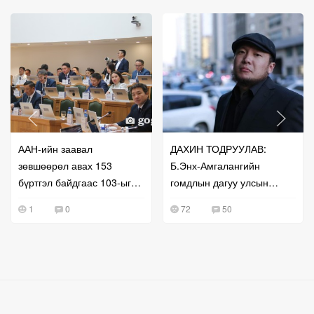
ААН-ийн заавал
ДАХИН ТОДРУУЛАВ:
зөвшөөрөл авах 153
Б.Энх-Амгалангийн
бүртгэл байдгаас 103-ыг
гомдлын дагуу улсын
нь чөлөөлжээ
бүртгэлийг нь сэргээж
1
0
72
50
өгчээ