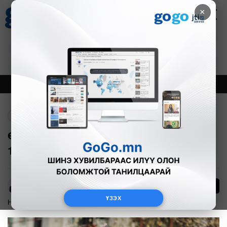
×
Цаг агаар
Зурхай
Валютын ханш
27
8.07
$
3594₮
Онцлох
Шинэ
Тренд
Буцах
ӨВЛИЙН ИДЭШ: Үхрийн мах кг нь
14000 төгрөг байна
14
А.Анужин
ҮЗЭХ
Нийгэм
2025-12-03