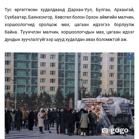
Тус өргөтгөсөн худалдаанд Дархан-Уул, Булган, Архангай,
Сүхбаатар, Баянхонгор, Хөвсгөл болон Орхон аймгийн малчин,
хоршоологчид оролцож мах, цагаан идээгээ борлуулж
Түүнчлэн
байна.
малчин, хоршоологчдын мах, цагаан идээг
дундын зуучлалгүйгээр шууд худалдан авах боломжтой аж.