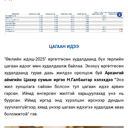
ЦАГААН ИДЭЭ
"Өвлийн идэш-2025" өргөтгөсөн худалдаанд бүх төрлийн
цагаан идээг мөн худалдаалж байлаа. Энэхүү өргөтгөсөн
худалдаанд гурав дахь жилдээ оролцож буй
Архангай
аймгийн Цахир сумын иргэн Н.Галбаатар хэлэхдээ "
Энэ
жил зуншлага сайхан болсон тул цагаан идээ арвин
гарсан. Иймд өнгөрсөн жилтэй харьцуулахад үнэ нь
буурсан. Иймд иргэд энд хүрэлцэн ирснээр дундын
зуучлалгүйгээр, хямд үнээр цагаан идээгээ худалдаж авах
боломжтой" гэв.