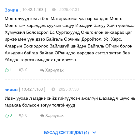
[ 10.42.1.163 ]
2025.07.31
Зочин
Монголчууд юм л бол Материалист үзлээр хандан Мөнгө
Мөнгө гэж хэрэлдэж суухын сацуу Ирээдүй Залуу Хойч үеийхээ
Хүмүүжил Боловсрол Ёс Суртахуунд Онцгойлон анхаарах цаг
иржээ мөн үүн дээр Байгаль Орчины Доройтол, Ус, Хөрс,
Агаарын Бохирдолоо Зайлшгүй шийдэн Байгаль ОРчин болон
Амьдран байгаа байгаа ОРчиндоо өөрсдөө сэтгэл зүтгэл Зөв
Үйлдэл гаргаж амьдрах цаг ирсээн.
Хариулах
1
0
[ 10.42.1.163 ]
2025.07.30
зочин
Идэж уухаа л мэднэ хийж гийгүүлсэн ажилгүй шахаад ч шүүс нь
гарахаа больсон эргүү толгойнууд
Хариулах
0
0
БУСАД СЭТГЭГДЭЛ (4)