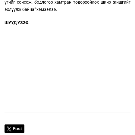
үгийг сонсож, бодлогоо хамтран тодорхойлох шинэ жишгийг
эхлүүлж байна" хэмээлээ.
ШУУД ҮЗЭХ:
Post