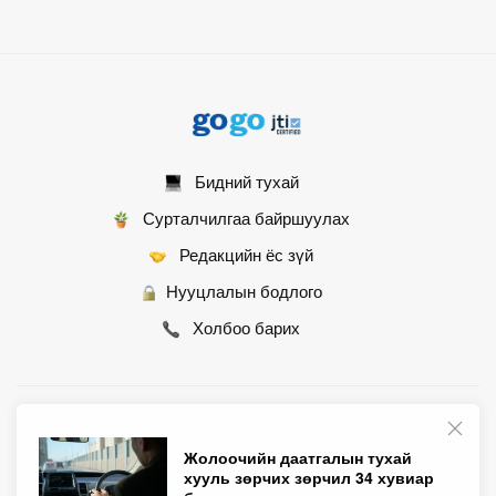
Бидний тухай
Сурталчилгаа байршуулах
Редакцийн ёс зүй
Нууцлалын бодлого
Холбоо барих
© 2007 - 2026 Монгол Контент ХХК • Бүх эрх хуулиар хамгаалагдсан
Жолоочийн даатгалын тухай
хууль зөрчих зөрчил 34 хувиар