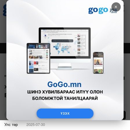
×
Цаг агаар
Зурхай
Валютын ханш
27
8.07
$
3594₮
Онцлох
Шинэ
Тренд
Буцах
"Шахсан бяслаг гэдэг шиг тэргүүлэх ач
холбогдолтой төслийг төсөвт тусгахыг
Ерөнхий сайд үүрэгдлээ"
ҮЗЭХ
24
Б.Азбаяр
Улс төр
2025-07-30