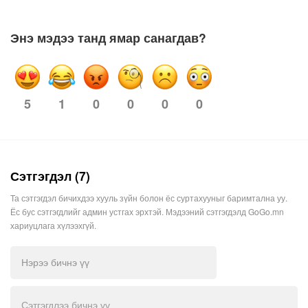
Энэ мэдээ танд ямар санагдав?
1
0
0
0
0
5
Сэтгэгдэл (7)
Та сэтгэгдэл бичихдээ хууль зүйн болон ёс суртахууныг баримтална уу.
Ёс бус сэтгэгдлийг админ устгах эрхтэй. Мэдээний сэтгэгдэлд GoGo.mn
хариуцлага хүлээхгүй.