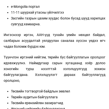
e-Mongolia портал
11-11 шуурхай утасны үйлчилгээ
Засгийн газрын цахим хуудас болон бусад шууд харилцах
сувгууд хамаарна.
Ингэснээр иргэн, ААН-үүд тухайн үеийн нөхцөл байдал,
салбарын асуудалтай уялдуулан саналаа хүссэн үедээ өгч
чадах боломж бүрдэх юм.
Түүнчлэн иргэний нийгэм, төрийн бус байгууллагын оролцоог
идэвхжүүлнэ. Наймдугаар сарын хугацаанд хоёр долоо
хоногийн турш нээлттэй хэлэлцүүлгүүд зохион
байгуулагдана. Хэлэлцүүлэгт дараах байгууллагууд
оролцоно,
Төсвийн тогтвортой байдлын зөвлөл
Төрийн аудитын байгууллага
Төсвийн ерөнхийлөн захирагчид
Иргэний нийгмийн байгууллагууд