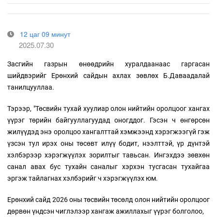
12 цаг 09 минут
2025.07.30
Засгийн газрын өнөөдрийн хуралдаанаас гаргасан
шийдвэрийг Ерөнхий сайдын ахлах зөвлөх Б.Даваадалай
танилцууллаа.
Тэрээр, "Төсвийн тухай хуулиар олон нийтийн оролцоог хангах
үүрэг төрийн байгууллагуудад оногддог. Гэсэн ч өнгөрсөн
жилүүдэд энэ оролцоо хангалттай хэмжээнд хэрэгжээгүй гэж
үзсэн тул ирэх оны төсөвт илүү бодит, нээлттэй, үр дүнтэй
хэлбэрээр хэрэгжүүлэх зорилтыг тавьсан. Ингэхдээ зөвхөн
санал авах бус тухайн саналыг хэрхэн тусгасан тухайгаа
эргэж тайлагнах хэлбэрийг ч хэрэгжүүлэх юм.
Ерөнхий сайд 2026 оны төсвийн төсөлд олон нийтийн оролцоог
дөрвөн үндсэн чиглэлээр хангаж ажиллахыг үүрэг болголоо,