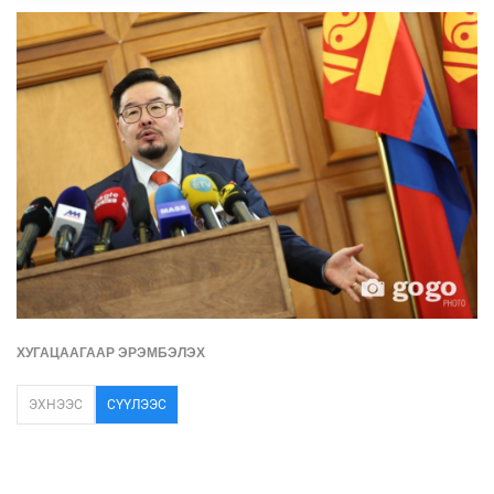
ХУГАЦААГААР ЭРЭМБЭЛЭХ
ЭХНЭЭС
СҮҮЛЭЭС