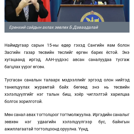
Ерөнхий сайдын ахлах зөвлөх Б.Даваадалай
Наймдугаар сарын 15-ны өдөр гэхэд Сангийн яам болон
Засгийн газар төсвийн төслийг өргөн барих ёстой. Энэ
хугацаанд иргэд, ААН-үүдээс авсан саналуудаа тусгаж
багцлах үүрэг өгсөн.
Тусгасан саналын талаарх мэдээллийг эргээд олон нийтэд
танилцуулах журамтай байх бөгөөд энэ нь төсвийн
хэлэлцүүлгийг нэг талын биш, хоёр чиглэлтэй харилцаа
болгох зорилготой.
Мөн санал авах тогтолцоог тогтмолжуулна. Иргэдийн саналыг
зөвхөн нэг удаагийн хэлэлцүүлгээр бус, байнгын
ажиллагаатай тогтолцоонд оруулна. Үүнд,