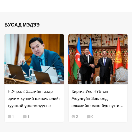
БУСАД МЭДЭЭ
Н.Учрал: Засгийн газар
Киргиз Улс НҮБ-ын
эрчим хүчний шинэчлэлийг
Аюулгүйн Зөвлөлд
тууштай үргэлжлүүлнэ
элсэхийн өмнө бүс нутгийн
хамтын ажиллагаагаа
1
1
2
0
эрчимжүүллээ