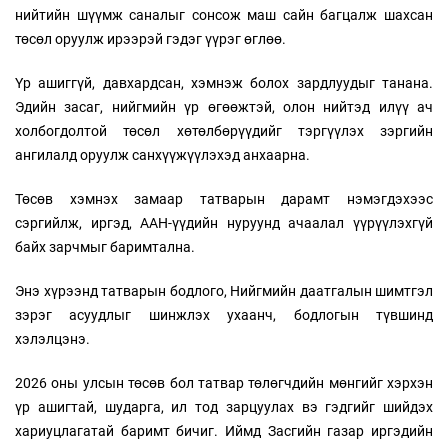
нийтийн шүүмж саналыг сонсож маш сайн багцалж шахсан
төсөл оруулж ирээрэй гэдэг үүрэг өглөө.
Үр ашиггүй, давхардсан, хэмнэж болох зардлуудыг танана.
Эдийн засаг, нийгмийн үр өгөөжтэй, олон нийтэд илүү ач
холбогдолтой төсөл хөтөлбөрүүдийг тэргүүлэх зэргийн
ангилалд оруулж санхүүжүүлэхэд анхаарна.
Төсөв хэмнэх замаар татварын дарамт нэмэгдэхээс
сэргийлж, иргэд, ААН-үүдийн нуруунд ачаалал үүрүүлэхгүй
байх зарчмыг баримтална.
Энэ хүрээнд татварын бодлого, Нийгмийн даатгалын шимтгэл
зэрэг асуудлыг шинжлэх ухаанч, бодлогын түвшинд
хэлэлцэнэ.
2026 оны улсын төсөв бол татвар төлөгчдийн мөнгийг хэрхэн
үр ашигтай, шударга, ил тод зарцуулах вэ гэдгийг шийдэх
хариуцлагатай баримт бичиг. Иймд Засгийн газар иргэдийн