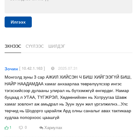
Илгээх
ЭХНЭЭС
СҮҮЛЭЭС
ШИЛДЭГ
[ 10.42.1.163 ]
2025.07.31
Зочин
Монголд зуны 3 сар АЖИЛ ХИЙСЭН Ч БИШ ХИЙГЭЭГҮЙ БИШ,
НАЙР НААДАМДАА хамаг анхаарлаа төврөлүүлсээр ингэс
тэгэсхийсээр дулааны улирал нь бүтээмжгүй өнгөрдөг. Намар
буцаад л УТАА, ТҮГЖРЭЛ, Хөдөөнийхөн нь Хотруугаа Шавж
хамаг зовлонт аж амьдрал нь Зуун зуун жил үргэлжилнэ...Улс
төрчид нь Шодорго царайлж Ард олны саналыг авах тактикаар
худлаа попорхоос цаашгүй
Хариулах
1
0