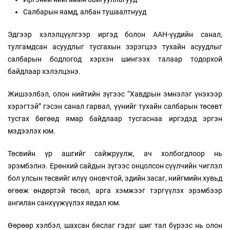
Салбарын яамд, албан тушаалтнууд
Эдгээр хэлэлцүүлгээр иргэд болон ААН-үүдийн санал,
тулгамдсан асуудлыг тусгахын зэрэгцээ тухайн асуудлыг
салбарын бодлогод хэрхэн шингээх талаар тодорхой
байдлаар хэлэлцэнэ.
Жишээлбэл, олон нийтийн зүгээс “Хавдрын эмнэлэг үнэхээр
хэрэгтэй” гэсэн санал гарвал, үүнийг тухайн салбарын төсөвт
тусгах бөгөөд ямар байдлаар тусгаснаа иргэдэд эргэн
мэдээлэх юм.
Төсвийн үр ашгийг сайжруулж, ач холбогдлоор нь
эрэмбэлнэ. Ерөнхий сайдын зүгээс онцолсон сүүлчийн чиглэл
бол улсын төсвийг илүү оновчтой, эдийн засаг, нийгмийн хувьд
өгөөж өндөртэй төсөл, арга хэмжээг тэргүүлэх эрэмбээр
ангилан санхүүжүүлэх явдал юм.
Өөрөөр хэлбэл, шахсан бяслаг гэдэг шиг тал бүрээс нь олон