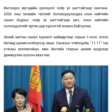
Ингэхдээ иргэдийн оролцоог хоёр үе шаттайгаар хангана.
2026 оны төсвийн төслийг боловсруулахдаа олон нийтийн
санал бодлыг хоёр үе шаттайгаар авч, олон нийтийн
хэлэлцүүлгийг өргөн цар хүрээтэй зохион байгуулна.
Эхний шатны санал хураалт наймдугаар сарын 1-нээс эхлэх
бөгөөд цахим хэлбэрээр авна. Саналыг e-Mongolia, “11-11” гар
утасны аппликэйшн, мөн Засгийн газрын цахим хуудсаар
дамжуулан хүлээн авах юм.