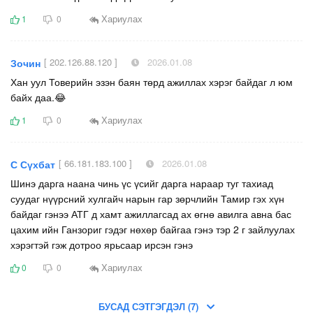
Хариулах
1
0
[ 202.126.88.120 ]
2026.01.08
Зочин
Хан уул Товерийн эзэн баян төрд ажиллах хэрэг байдаг л юм
байх даа.😂
Хариулах
1
0
[ 66.181.183.100 ]
2026.01.08
С Сүхбат
Шинэ дарга наана чинь үс үсийг дарга нараар туг тахиад
суудаг нүүрсний хулгайч нарын гар зөрчлийн Тамир гэх хүн
байдаг гэнээ АТГ д хамт ажиллагсад ах өгнө авилга авна бас
цахим ийн Ганзориг гэдэг нөхөр байгаа гэнэ тэр 2 г зайлуулах
хэрэгтэй гэж дотроо ярьсаар ирсэн гэнэ
Хариулах
0
0
БУСАД СЭТГЭГДЭЛ (7)