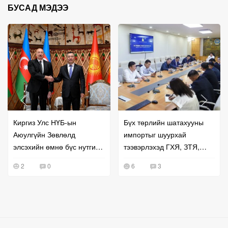
БУСАД МЭДЭЭ
Киргиз Улс НҮБ-ын
Бүх төрлийн шатахууны
Аюулгүйн Зөвлөлд
импортыг шуурхай
элсэхийн өмнө бүс нутгийн
тээвэрлэхэд ГХЯ, ЗТЯ,
хамтын ажиллагаагаа
БХЯ хамтран ажиллана гэв
2
0
6
3
эрчимжүүллээ