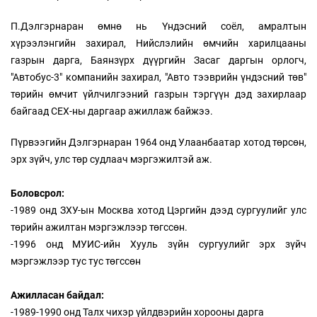
П.Дэлгэрнаран өмнө нь Үндэсний соёл, амралтын
хүрээлэнгийн захирал, Нийслэлийн өмчийн харилцааны
газрын дарга, Баянзүрх дүүргийн Засаг даргын орлогч,
"Автобус-3" компанийн захирал, "Авто тээврийн үндэсний төв"
төрийн өмчит үйлчилгээний газрын тэргүүн дэд захирлаар
байгаад СЕХ-ны даргаар ажиллаж байжээ.
Пүрвээгийн Дэлгэрнаран 1964 онд Улаанбаатар хотод төрсөн,
эрх зүйч, улс төр судлаач мэргэжилтэй аж.
Боловсрол:
-1989 онд ЗХУ-ын Москва хотод Цэргийн дээд сургуулийг улс
төрийн ажилтан мэргэжлээр төгссөн.
-1996 онд МУИС-ийн Хууль зүйн сургуулийг эрх зүйч
мэргэжлээр тус тус төгссөн
Ажилласан байдал:
-1989-1990 онд Талх чихэр үйлдвэрийн хорооны дарга