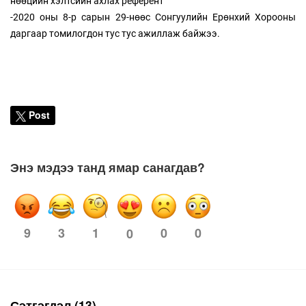
нөөцийн хэлтсийн ахлах референт
-2020 оны 8-р сарын 29-нөөс Сонгуулийн Ерөнхий Хорооны
даргаар томилогдон тус тус ажиллаж байжээ.
Post
Энэ мэдээ танд ямар санагдав?
9
3
1
0
0
0
Сэтгэгдэл (13)