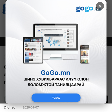
×
Цаг агаар
Зурхай
Валютын ханш
27
8.07
$
3594₮
Онцлох
Шинэ
Тренд
Буцах
Сонгуулийн ерөнхий хорооны дарга
асан П.Дэлгэрнаран Гаалийн ерөнхий
газрын дарга боллоо
ҮЗЭХ
62
Б.Нямдарь
Улс төр
2026-01-07