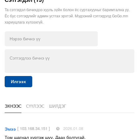
Та сэтгэгдэл бичихдээ хууль зүйн болон ёс суртахууныг баримтална уу.
Ёс бус сэтгэгдлийг админ устгах эрхтэй. Мэдээний сэтгэгдэлд GoGo.mn
хариуцлага хүлээхгүй.
Илгээх
ЭХНЭЭС
СҮҮЛЭЭС
ШИЛДЭГ
[ 103.168.34.151 ]
2026.01.08
Эмээ
Том шагнал хүртэж шүү. Даах болтугай.