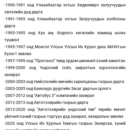
-1990-1991 онд Улаанбаатар хотын Хөдөлмөрч залуучуудын
эвлэлийн дэд дарга
-1991-1993 онд Улаанбаатар хотын Залуучуудын холбооны
дарга
-1993-1995 онд Хүн ам, бодлого хөгжлийн яаманд ахлах
түшмэл
-1995-1997 онд Монгол Улсын Улсын Их Хурал дахь МАХН-ын
бүлэгт зөвлөх
-1997-1999 онд “Прогоноз” төвд эрдэм шинжилгээний ажилтан
-1999-2000 онд Үндэсний соёл, амралтын хүрээлэнгийн
захирал
-2000-2003 онд Нийслэлийн өмчийн харилцааны газрын дарга
-2003-2005 онд Баянзүрх дүүргийн Засаг даргын орлогч
-2007-2012 онд “Автобус 3” компанийн захирал
-2012-2013 онд Автотээврийн газрын дарга
-2013-2020 онд “Автотээврийн үндэсний төв” төрийн өмчит
үйлчилгээний газрын тэргүүн дэд захирал, захиралын зөвлөх
-2020 онд Улсын Их Хурлын Тамгын газрын Захиргаа, хүний