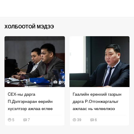
ХОЛБООТОЙ МЭДЭЭ
CЕХ-ны дарга
Гаалийн ерөнхий газрын
П.Дэлгэрнаран өөрийн
дарга Р.Отгонжаргалыг
хүсэлтээр ажлаа өглөө
ажлаас нь чөлөөлжээ
5
7
39
6