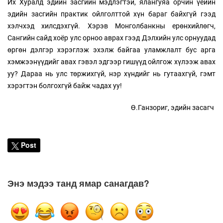
Их Хуралд эдийн засгийн мэдлэгтэй, ялангуяа орчин үеийн
эдийн засгийн практик ойлголттой хүн бараг байхгүй гээд
хэлчхэд хилсдэхгүй. Хэрэв Монголбанкны ерөнхийлөгч,
Сангийн сайд хоёр улс орноо аврах гээд Дэлхийн улс орнуудад
өргөн дэлгэр хэрэглэж эхэлж байгаа уламжлалт бус арга
хэмжээнүүдийг авах гэвэл эдгээр гишүүд ойлгож хүлээж авах
уу? Дараа нь улс төржихгүй, нэр хүндийг нь гутаахгүй, гэмт
хэрэгтэн болгохгүй байж чадах уу!
Ө.Ганзориг, эдийн засагч
Post
Энэ мэдээ танд ямар санагдав?