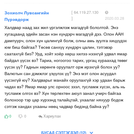
[ 64.119.27.130
Зохиолч Лувсангийн
]
2020.03.28
Пүрэвдорж
Халдвар наад зах жил үргэлжлэж магадгүй бололтой. Энэ
хугацаанд эдийн засан нэн хүндэрч магадгүй дээ. Олон ААН
дампуурч, олон хүн цалингүй болж, олны амь зуулга хицүүдэх
юм биш байгаа? Төсөв санхүү хүндэрч цалин, тэтгэвэр
саатахгүй биз? Урд, хойт хоёр хөрш хилээ нээхгүй удвал ямар
байдал үүсэх вэ? Тариа, ногоогоо тарих, ургац хураахад төвөг
үүсэх үү? Гаднын хөрөнгө оруулалт орж ирэхгүй болох уу?
Валютын сан дэмжлэг үзүүлэх үү? Энэ мэт олон асуудал
үүсэхгүй юү? Халдварыг манайх оруулахгүй хэр удаан барьж
чадах вэ? Ямар ямар улс орноос зээл, тусламж хүсэх, аль нь
тусламж олгох вэ? Хүн төрлөхтөн аюул занал учирч байгаа
болохоор тэр цар хүрээнд талайцтай, ухаалаг няхуур бодож
сэтгэж хандах ухааны нөөц чадвар бидэнд байна уу?
Хариулах
0
0
БУСАД СЭТГЭГДЭЛ (12)