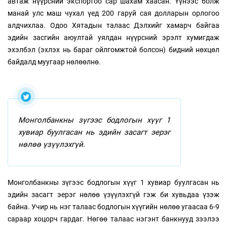
автаж нүүрсний экспортоо сар шахам хаасан. Үүнээс болж
манай улс маш чухал үед 200 гаруй сая долларын орлогоо
алдчихлаа. Одоо Хятадын талаас Дэлхийг хамарч байгаа
эдийн засгийн аюултай уялдан нүүрсний эрэлт хумигдаж
эхэлбэл (эхлэх нь бараг ойлгомжтой болсон) бидний нөхцөл
байдалд муугаар нөлөөлнө.
Монголбанкны зүгээс бодлогын хүүг 1
хувиар буулгасан нь эдийн засагт эерэг
нөлөө үзүүлэхгүй.
Монголбанкны зүгээс бодлогын хүүг 1 хувиар буулгасан нь
эдийн засагт эерэг нөлөө үзүүлэхгүй гэж би хувьдаа үзэж
байна. Учир нь нэг талаас бодлогын хүүгийн нөлөө угаасаа 6-9
сараар хоцорч гардаг. Нөгөө талаас нэгэнт банкнууд зээлээ