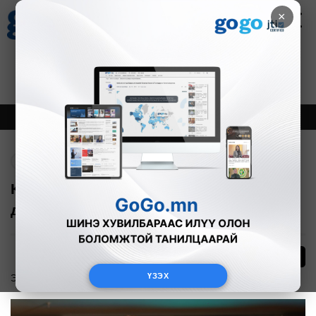
×
Цаг агаар
Зурхай
Валютын ханш
27
8.07
$
3594₮
Онцлох
Шинэ
Тренд
Буцах
Коронагийн эсрэг төрийн бодлого үр
дүнтэй байна уу?
287
ҮЗЭХ
Эдийн засаг
2020-03-27