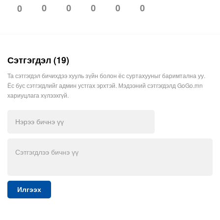
0
0
0
0
0
0
Сэтгэгдэл (19)
Та сэтгэгдэл бичихдээ хууль зүйн болон ёс суртахууныг баримтална уу.
Ёс бус сэтгэгдлийг админ устгах эрхтэй. Мэдээний сэтгэгдэлд GoGo.mn
хариуцлага хүлээхгүй.
Илгээх