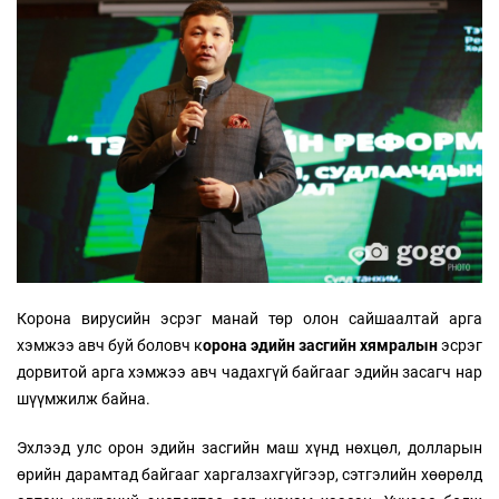
Корона вирусийн эсрэг манай төр олон сайшаалтай арга
хэмжээ авч буй боловч к
орона эдийн засгийн хямралын
эсрэг
дорвитой арга хэмжээ авч чадахгүй байгааг эдийн засагч нар
шүүмжилж байна.
Эхлээд улс орон эдийн засгийн маш хүнд нөхцөл, долларын
өрийн дарамтад байгааг харгалзахгүйгээр, сэтгэлийн хөөрөлд