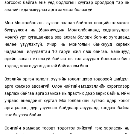
зогсоож байгаа энэ үед бодлогын хүүгээр оролдоод тэр нь
зээлийг идэвхжүүлэх арга хэмжээ болохгүй.
Мөн Монголбанкны зүгээс заавал байлгах нөөцийн хэмжээг
бууруулсан нь (банкнуудын Монголбанканд хадгалуулдаг
мөнгө) урт хугацаандаа зөв алхам боловч богино хугацаанд
нөлөө үзүүлэхгүй. Учир нь Монголын банкнууд хөрвөх
чадварын илүүдэлтэй 10 гаруй жил явж байгаа. Банкнууд
эдийн засагт итгэхгүй байгаа нь гол асуудал болохоос биш
тэдэнд мөнгө дутагдалтай байгаа юм биш.
Зээлийн эргэн төлөлт, хүүгийн төлөлт дээр тодорхой шийдэл,
арга хэмжээ авсангүй. Олон нийтийн мэдээллийн хэрэгслээр
зарлаж байгаа арга хэмжээ нь практик дээр зөрж байна. Ийм
учраас өнөөдрийг хүртэл Монголбанкны зүгээс өдөр хоног
аргацаасан, дүр үзүүлсэн байдлаар асуудалд хандаж байна
гэж би үзэж байна.
Сангийн яамнаас төсөвт тодотгол хийхгүй гэж зарласан нь