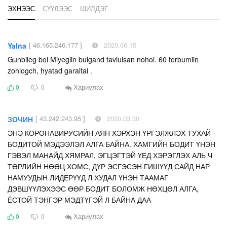
ЭХНЭЭС
СҮҮЛЭЭС
ШИЛДЭГ
[ 46.165.246.177 ]
2020.06.15
Yalna
Gunbileg bol Miyegiin bulgand taviulsan nohoi. 60 terbumiin
zohiogch, hyatad garaltai .
Хариулах
0
0
[ 43.242.243.95 ]
2020.03.30
ЗОЧИН
ЭНЭ КОРОНАВИРУСИЙН АЯН ХЭРХЭН ҮРГЭЛЖЛЭХ ТУХАЙ
БОДИТОЙ МЭДЭЭЛЭЛ АЛГА БАЙНА. ХАМГИЙН БОДИТ ҮНЭН
ГЭВЭЛ МАНАЙД ХЯМРАЛ, ЭГЦЭГТЭЙ ҮЕД ХЭРЭГЛЭХ АЛЬ Ч
ТӨРЛИЙН НӨӨЦ ХОМС, ДҮР ЭСГЭСЭН ГИШҮҮД САЙД НАР
НАМУУДЫН ЛИДЕРҮҮД Л ХУДАЛ ҮНЭН ТААМАГ
ДЭВШҮҮЛЭХЭЭС ӨӨР БОДИТ БОЛОМЖ НӨХЦӨЛ АЛГА,
ЁСТОЙ ТЭНГЭР МЭДТҮГЭЙ Л БАЙНА ДАА
Хариулах
0
0