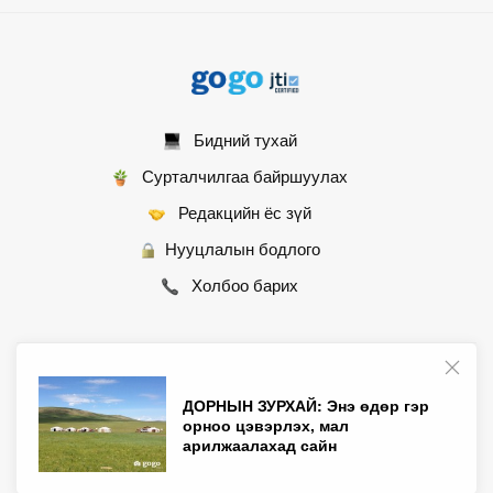
Бидний тухай
Сурталчилгаа байршуулах
Редакцийн ёс зүй
Нууцлалын бодлого
Холбоо барих
© 2007 - 2026 Монгол Контент ХХК • Бүх эрх хуулиар хамгаалагдсан
ДОРНЫН ЗУРХАЙ: Энэ өдөр гэр
орноо цэвэрлэх, мал
арилжаалахад сайн