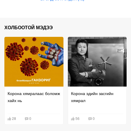
ХОЛБООТОЙ МЭДЭЭ
Корона хямралаас боломж
Корона эдийн засгийн
хайх нь
хямрал
28
0
56
0