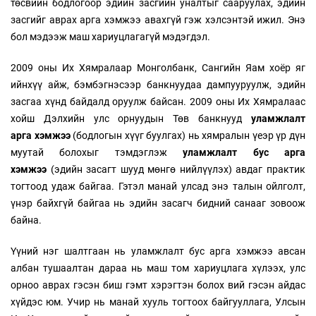
төсвийн бодлогоор эдийн засгийн уналтыг сааруулах, эдийн
засгийг аврах арга хэмжээ авахгүй гэж хэлсэнтэй ижил. Энэ
бол мэдээж маш хариуцлагагүй мэдэгдэл.
2009 оны Их Хямралаар Монголбанк, Сангийн Яам хоёр яг
ийнхүү айж, бэмбэгнэсээр банкнуудаа дампууруулж, эдийн
засгаа хүнд байдалд оруулж байсан. 2009 оны Их Хямралаас
хойш Дэлхийн улс орнуудын Төв банкнууд
уламжлалт
арга
хэмжээ
(бодлогын хүүг буулгах) нь хямралын үеэр үр дүн
муутай болохыг тэмдэглэж
уламжлалт бус арга
хэмжээ
(эдийн засагт шууд мөнгө нийлүүлэх) авдаг практик
тогтоод удаж байгаа. Гэтэл манай улсад энэ талын ойлголт,
үнэр байхгүй байгаа нь эдийн засагч бидний санааг зовоож
байна.
Үүний нэг шалтгаан нь уламжлалт бус арга хэмжээ авсан
албан тушаалтан дараа нь маш том хариуцлага хүлээх, улс
орноо аврах гэсэн биш гэмт хэрэгтэн болох вий гэсэн айдас
хүйдэс юм. Учир нь манай хууль тогтоох байгууллага, Улсын