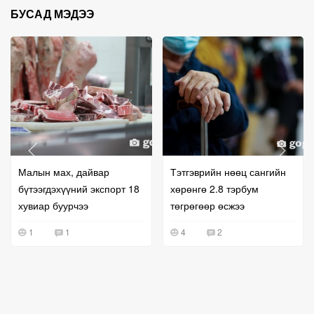
БУСАД МЭДЭЭ
Малын мах, дайвар
Тэтгэврийн нөөц сангийн
бүтээгдэхүүний экспорт 18
хөрөнгө 2.8 тэрбум
хувиар буурчээ
төгрөгөөр өсжээ
1
1
4
2