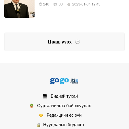
246
33
2023-01-04 12:43
Цааш үзэх
Бидний тухай
Сурталчилгаа байршуулах
Редакцийн ёс зүй
Нууцлалын бодлого