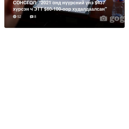
СОНСГОЛ: "2021 онд нүүрсний үнэ $437
хүрсэн ч ЭТТ $60-100-оор худалдаалсан"
52
8