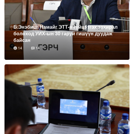
Б.Энэбиш: Намайг ЭТТ-н гүйцэтгэх захирал
болоход УИХ-ын 30 гаруй гишүүн дуудаж
байсан
14
14