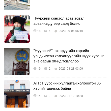
Нүүрсний сонсгол арав эсвэл
арваннэгдүгээр сард болно
18
6
2023-09-06 06:10
"Нүүрсний" гэх эрүүгийн хэргийн
урьдчилсан хэлэлцүүлгийн шүүх хурлыг
энэ сарын 30-нд товлолоо
19
2
2023-08-28 03:09
АТГ: Нүүрсний хулгайтай холбоотой 35
хэргийг шалгаж байна
14
2
2023-01-19 10:28