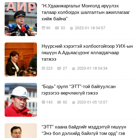
“Н.Удаанжаргалыг Монголд ирүүлэх
талаар холбогдох шалгалтын ажиллагааг
хийж байна”
90
33
2023-01-18 04:57
Нүүрсний хэрэгтэй холбоотойгоор УИХ-ын
гишүүн А.Адьяасүрэнг яллагдагчаар
татжээ
223
27
2023-01-18 04:34
“Бодь” групп “ЭТТ”-той байгуулсан
гэрээгээ өөрчлөхгүй гэжээ
143
92
2023-01-05 12:07
“ЭТТ” хаана байдгийг мэддэггүй гишүүн
“Энэ бол дэлхийд байхгүй том орд” гэв