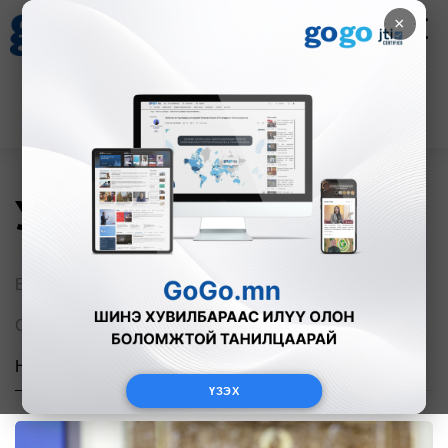
×
Цаг агаар
Зурхай
Валютын ханш
27
8.06
$
3594₮
Улс төр
Бүгд
Нийтлэлчийн булан
Сонгогчдын боловсролд
Сонгууль 2020
Нүүрсний хулгай
СОНГУУЛЬ 2024
ҮЗЭХ