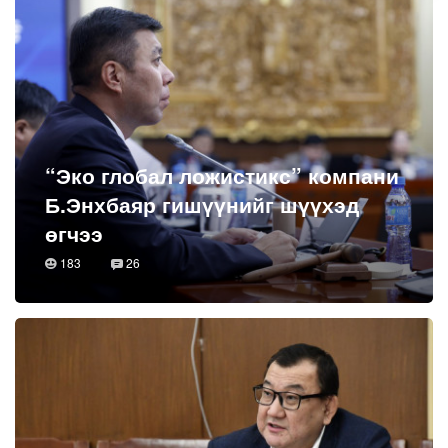
“Эко глобал ложистикс” компани
Б.Энхбаяр гишүүнийг шүүхэд
өгчээ
183
26