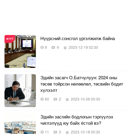
Нүүрсний сонсгол үргэлжилж байна
9
9
2023-12-19 02:30
Эдийн засагч О.Батчулуун: 2024 оны
төсөв тойрсон нөлөөлөл, төсвийн бодит
хүлээлт
60
2
2023-10-26 00:30
Эдийн засгийн бодлогын тэргүүлэх
чиглэлүүд юу байх ёстой вэ?
11
3
2023-10-18 00:30