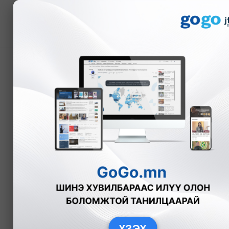
Мэдээ
Меритократ Сингапуры
ухаан, авьяас чадвар
Судлаач проф. Олхонуд
Ни
Баярхүү
бу
ҮЗЭХ