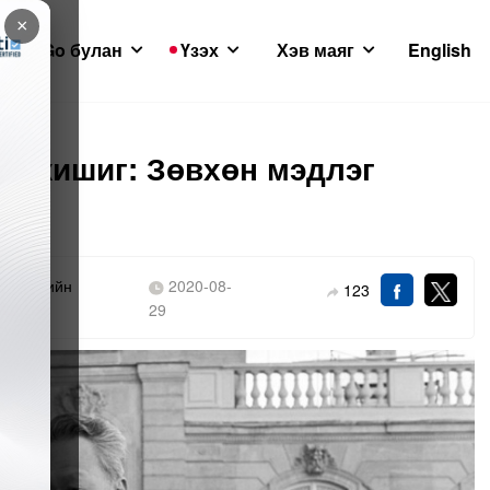
×
GoGo булан
Үзэх
Хэв маяг
English
н жишиг: Зөвхөн мэдлэг
йтлэлчийн
2020-08-
123
лан
29