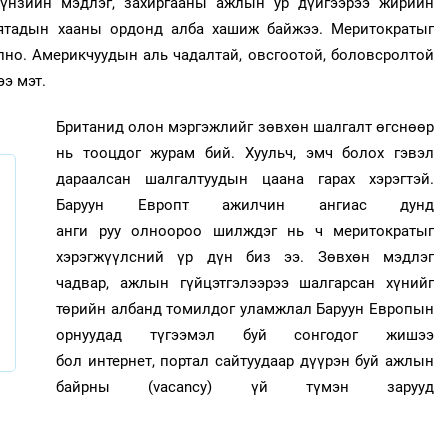
күнзийн мэдлэг, захиргааны ажлын ур дүйгээрээ жирийн
хятадын хааны ордонд алба хашиж байжээ. Меритократыг
но. Америкчуудын аль чадалтай, овсгоотой, боловсролтой
э мэт.
Британид олон мэргэжлийг зөвхөн шалгалт өгснөөр
нь тооцдог журам бий. Хуульч, эмч болох гэвэл
дараалсан шалгалтуудын цаана гарах хэрэгтэй.
Баруун Европт ажилчин ангиас дунд
анги руу олноороо шилждэг нь ч меритократыг
хэрэгжүүлсний үр дүн биз ээ. Зөвхөн мэдлэг
чадвар, ажлын гүйцэтгэлээрээ шалгарсан хүнийг
төрийн албанд томилдог уламжлал Баруун Европын
орнуудад түгээмэл буй сонгодог жишээ
бол интернет, портал сайтуудаар дүүрэн буй ажлын
байрны (vacancy) үй түмэн зарууд