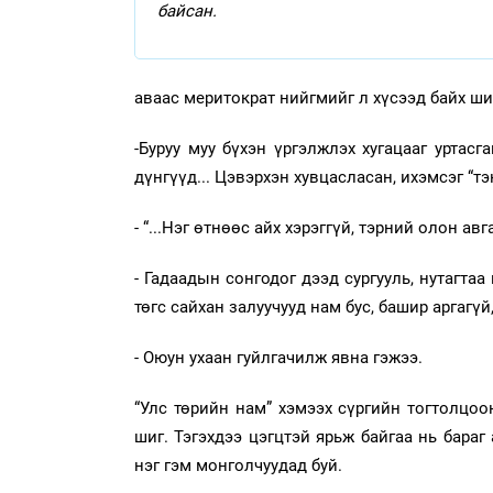
байсан.
аваас меритократ нийгмийг л хүсээд байх ши
-Буруу муу бүхэн үргэлжлэх хугацааг уртасг
дүнгүүд... Цэвэрхэн хувцасласан, ихэмсэг “тэ
- “...Нэг өтнөөс айх хэрэггүй, тэрний олон ав
- Гадаадын сонгодог дээд сургууль, нутагтаа
төгс сайхан залуучууд нам бус, башир аргагү
- Оюун ухаан гуйлгачилж явна гэжээ.
“Улс төрийн нам” хэмээх сүргийн тогтолцоо
шиг. Тэгэхдээ цэгцтэй ярьж байгаа нь бараг
нэг гэм монголчуудад буй.