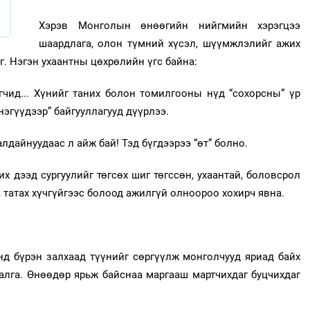
Хэрэв Монголын өнөөгийн нийгмийн хэрэгцээ
шаардлага, олон түмний хүсэл, шүүмжлэлийг ажих
г. Нэгэн ухаантны цөхрөлийн үгс байна:
агчид... Хүнийг таних болон томилгооны нүд “сохорсны” үр
нэгүүдээр” байгууллагууд дүүрлээ.
галдайнуудаас л айж бай! Тэд бүгдээрээ “өт” болно.
 их дээд сургуулийг төгсөх шиг төгссөн, ухаантай, боловсрол
й, татах хүчгүйгээс болоод ажилгүй олноороо хохирч явна.
нд бүрэн залхаад түүнийг сөргүүлж монголчууд яриад байх
 алга. Өнөөдөр ярьж байснаа маргааш мартчихдаг буцчихдаг