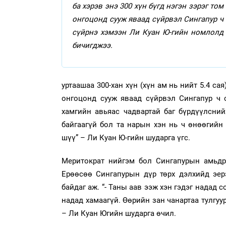
ба хэрэв энэ 300 хүн бүгд нэгэн зэрэг том
онгоцонд сууж яваад сүйрвэл Сингапур ч
сүйрнэ хэмээн Ли Куан Ю-гийн номлолд
бичигджээ.
уртаашаа 300-хан хүн (хүн ам нь нийт 5.4 са
онгоцонд сууж яваад сүйрвэл Сингапур ч 
хамгийн авьяас чадвартай баг бүрдүүлснийх
байгаагүй бол та нарын хэн нь ч өнөөгийн
шүү” – Ли Куан Ю-гийн шударга үгс.
Меритократ нийгэм бол Сингапурын амьдр
Ерөөсөө Сингапурын дүр төрх дэлхийд эер
байдаг аж. “- Таны аав ээж хэн гэдэг надад 
надад хамаагүй. Өөрийн зан чанартаа тулгуу
– Ли Куан Югийн шударга өчил.