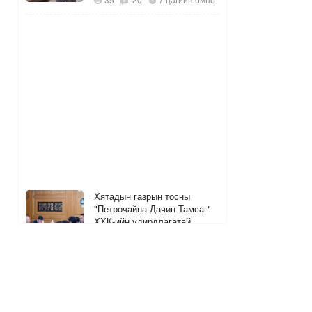
Хятадын газрын тосны
"Петрочайна Дачин Тамсаг"
ХХК-ийн удирдлагатай
уулзжээ
5
12
7 цагийн өмнө
ШУУД
УБ-ын 13 хоногийн АИ92
шатахууны хэрэглээг хангах