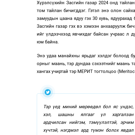
Хүрэлсүхийн Засгийн газар 2024 онд тайлан
том тайлан бичигддэг. Гэтэл энэ олон сайх
замуудын цаана ядуу гэх 30 хувь, ядуурахад
Засгийн газар гэх вэ хэмээн анхааруулж бич
ийг үлдээчхээд явчихдаг байсан учраас л д
юм байна.
Энэ удаа манайхны ярьдаг хэлдэг болоод буй
орныг маань, тэр дундаа сэхээтнийг маань т
хангах учиртай тэр МЕРИТ тогтолцоо (Meritocr
Тэр үед миний мөрөөдөл бол яс үндэс,
хэл, шашны ялгааг үл харгалзан
ардчилсан нийгэм, тэмүүлэлтэй, эрчим
хүчтэй, нэгдмэл ард түмэн болох явдал