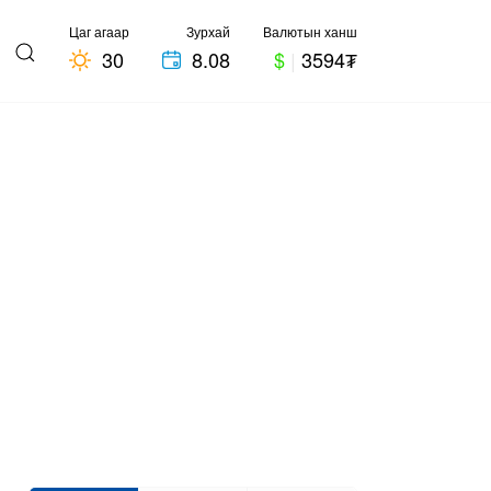
Цаг агаар
Зурхай
Валютын ханш
30
8.08
$
|
3594₮