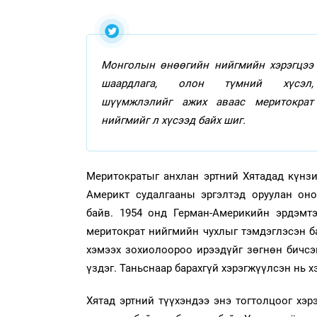
Монголын өнөөгийн нийгмийн хэрэгцээ
шаардлага, олон түмний хүсэл,
шүүмжлэлийг ажих аваас меритократ
нийгмийг л хүсээд байх шиг.
Меритократыг анхлан эртний Хятадад күнз
Америкт судалгааны эргэлтэд оруулан оно
байв. 1954 онд Герман-Америкийн эрдэмтэ
меритократ нийгмийн чухлыг тэмдэглэсэн б
хэмээх зохиолоороо ирээдүйг зөгнөн бичсэ
үздэг. Таньснаар барахгүй хэрэгжүүлсэн нь х
Хятад эртний түүхэндээ энэ тогтолцоог хэр