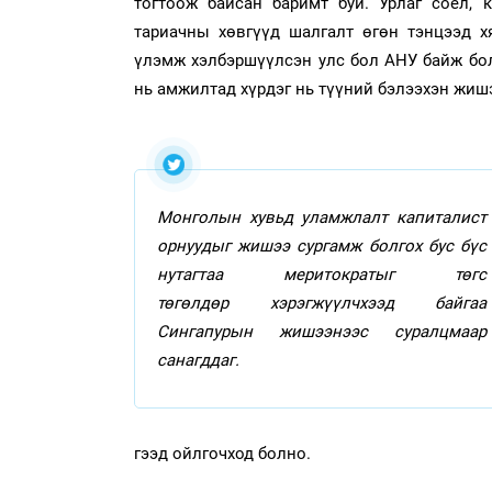
тогтоож байсан баримт буй. Урлаг соёл, 
тариачны хөвгүүд шалгалт өгөн тэнцээд 
үлэмж хэлбэршүүлсэн улс бол АНУ байж бол
нь амжилтад хүрдэг нь түүний бэлээхэн жишэ
Монголын хувьд уламжлалт капиталист
орнуудыг жишээ сургамж болгох бус бүс
нутагтаа меритократыг төгс
төгөлдөр хэрэгжүүлчхээд байгаа
Сингапурын жишээнээс суралцмаар
санагддаг.
гээд ойлгочход болно.