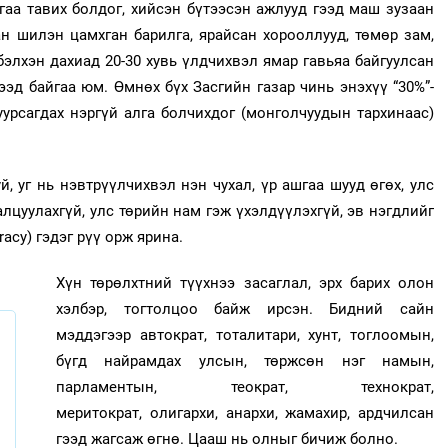
гаа тавих болдог, хийсэн бүтээсэн ажлууд гээд маш зузаан
ан шилэн цамхган барилга, ярайсан хорооллууд, төмөр зам,
 бэлхэн дахиад 20-30 хувь үлдчихвэл ямар гавьяа байгуулсан
ээд байгаа юм. Өмнөх бүх Засгийн газар чинь энэхүү “30%”-
уурсагдах нэргүй алга болчихдог (монголчуудын тархинаас)
, уг нь нэвтрүүлчихвэл нэн чухал, үр ашгаа шууд өгөх, улс
алцуулахгүй, улс төрийн нам гэж үхэлдүүлэхгүй, эв нэгдлийг
acy) гэдэг рүү орж ярина.
Хүн төрөлхтний түүхнээ засаглал, эрх барих олон
хэлбэр, тогтолцоо байж ирсэн. Бидний сайн
мэддэгээр автократ, тоталитари, хунт, тоглоомын,
бүгд найрамдах улсын, төржсөн нэг намын,
парламентын, теократ, технократ,
меритократ, олигархи, анархи, жамахир, ардчилсан
гээд жагсаж өгнө. Цааш нь олныг бичиж болно.