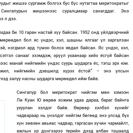
удыг жишээ сургамж болгох бус бүс нутагтаа меритократыг
 Сингапурын жишээнээс суралцмаар санагддаг. Энэ
э л дээ.
хдаа би 10 гаран настай хүү байсан. 1952 онд үйлдвэрчний
мөрөөдөл бол яс үндэс, хэл, шашны ялгааг үл харгалзан
эй, нэгдмэл ард түмэн болох явдал байсан. Яс үндэс, хэл,
сэтгэл санааг эзэмдэж, эрүүл ухаанаар хийх ёсгүй байсан
мээс манай нийгмийн үндэс суурь шударга ёс, тэгш эрх юм.
гжил, нийгмийн дэвшилд хүрэх ёстой” – энэ улсын
үхэд залуу насны шударга мөрөөдөл ийм байв.
Сингапур бол меритократ нийгэм мөн хэмээн
Ли Куан Ю өөрөө хожим удаа дараа, бараг байнга
ухуулан хэлдэг байв. Өөрөөр хэлбэл хүнийг
чадвараар нь үнэлдэг нийгэм бөгөөд энэ улсад бүх
хүн зөвхөн авьяас чадвар, гаргасан хүчин чармайлт,
ажлын үр дүнгээрээ төрийн дээд албан тушаалд