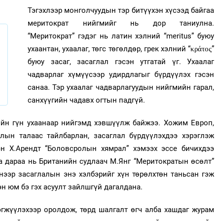
Тэгэхлээр монголчуудын тэр битүүхэн хүсээд байгаа
меритократ нийгмийг нь дор таниулна.
“Меритократ” гэдэг нь латин хэлний “meritus” буюу
ухаантан, ухаалаг, төгс төгөлдөр, грек хэлний “κράτος”
буюу засаг, засаглал гэсэн утгатай үг. Ухаалаг
чадварлаг хүмүүсээр удирдлагыг бүрдүүлэх гэсэн
санаа. Тэр ухаалаг чадварлагуудын нийгмийн гарал,
санхүүгийн чадавх огтын падгүй.
ийн гүн ухаанаар нийгэмд хэвшүүлж байжээ. Хожим Европ,
лын талаас тайлбарлан, засаглал бүрдүүлэхдээ хэрэглэж
н Х.Арендт “Боловсролын хямрал” хэмээх эссе бичихдээ
а дараа нь Британийн судлаач М.Янг “Меритократын өсөлт”
нээр засаглалын энэ хэлбэрийг хүн төрөлхтөн таньсан гэж
эн юм бэ гэх асуулт зайлшгүй дагалдана.
эгжүүлэхээр оролдож, төрд шалгалт өгч алба хашдаг журам