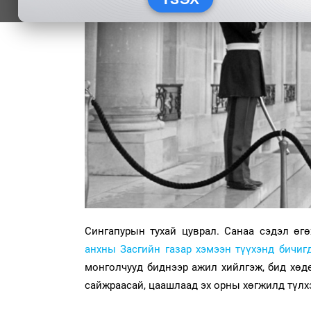
Cингапурын тухай цуврал. Санаа сэдэл өг
анхны Засгийн газар хэмээн түүхэнд бичиг
монголчууд биднээр ажил хийлгэж, бид хөд
сайжраасай, цаашлаад эх орны хөгжилд түлхэ