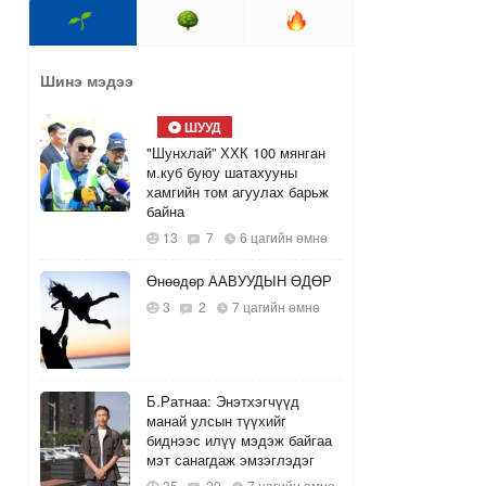
Шинэ мэдээ
ШУУД
"Шунхлай” ХХК 100 мянган
м.куб буюу шатахууны
хамгийн том агуулах барьж
байна
13
7
6 цагийн өмнө
Өнөөдөр ААВУУДЫН ӨДӨР
3
2
7 цагийн өмнө
Б.Ратнаа: Энэтхэгчүүд
манай улсын түүхийг
биднээс илүү мэдэж байгаа
мэт санагдаж эмзэглэдэг
35
20
7 цагийн өмнө