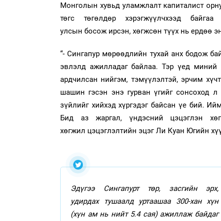
Монголын хувьд уламжлалт капиталист орну
төгс төгөлдөр хэрэгжүүлчхээд байгаа
улсын босож ирсэн, хөгжсөн түүх нь ердөө эн
“- Сингапур мөрөөдлийн тухай анх бодож бай
эвлэлд ажилладаг байлаа. Тэр үед миний 
ардчилсан нийгэм, тэмүүлэлтэй, эрчим хүчт
шашин гэсэн энэ гурван үгийг сонсоход л 
зүйлийг хийхэд хүргэдэг байсан үе бий. Ий
Бид аз жаргал, үндэсний цэцэглэн хө
хөгжил цэцэглэлтийн эцэг Ли Куан Югийн хү
Эдүгээ Сингапурт төр, засгийн эрх,
удирдах тушаалд уртаашаа 300-хан хүн
(хүн ам нь нийт 5.4 сая) ажиллаж байдаг