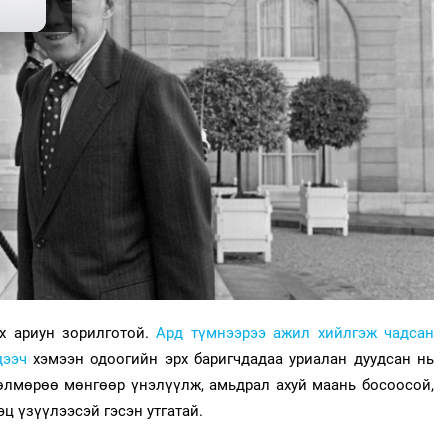
өх ариун зорилготой.
Ард түмнээрээ ажил хийлгэж чадсан
дээч
хэмээн одоогийн эрх баригчдадаа уриалан дуудcaн нь
өлмөрөө мөнгөөр үнэлүүлж, амьдрал ахуй маань босоосой,
ц үзүүлээсэй гэсэн утгатай.