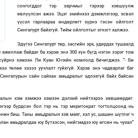
сонгогддог тэр зарчмыг тэрээр хэвшүүлж
өвлүүлсэн ажээ. Эцэг эхийнхээ дэмжлэгээр, эсвэл
үүсэл гарлаараа өндөрлөгт хүрнэ гэсэн ойлголт
Сингапурт байхгүй. Тийм ойлголтыг эгнэгт халжээ.
Эдүгээ Сингапурт төр, засгийн эрх, удирдах тушаалд
я) ажиллаж байдаг ба хэрэв энэ 300 хүн бүгд нэгэн зэрэг том
сүйрнэ хэмээн Ли Куан Ю-гийн номлолд бичигджээ. “- Би
ээ төлөө хэзээ уучлалт гуйхгүй. Хэрэв энэ чадварлаг баг
 Сингапурын сайн сайхан амьдралыг эдлэхгүй байх байсан
алын хэм хэмжээ хэмээн дэлхий нийтээрээ зөвшөөрдөг.
эгээр бүрдсэн бол тэр нь тэр меритократ тогтолцоонд нь
сонин биш. Таны амьдралын хэв маяг, хэл ус, шашин шүтлэг ч
рлан амьдралдаа юу бүтээсэн, нийгэмдээ юу өгсөн нь чухал”