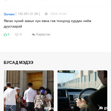
[ 122.201.31.59 ]
2024.10.04
Зочин
Явган хүний замыг хүн явна гэж тооцоод хурдан хийж
дуусгаарай
Хариулах
0
0
БУСАД МЭДЭЭ