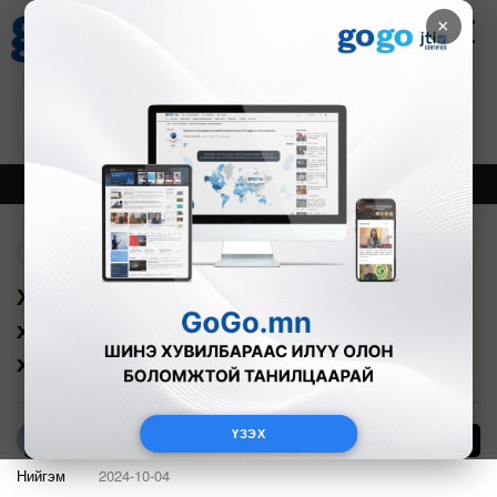
×
Цаг агаар
Зурхай
Валютын ханш
27
8.07
$
3594₮
Онцлох
Шинэ
Тренд
Буцах
Худгийн гудамжнаас “Хангай” хотхон
хүртэлх авто замыг шинэчилж,
хөдөлгөөнийг нээлээ
ҮЗЭХ
244
Л.Амарцэцэг
Нийгэм
2024-10-04