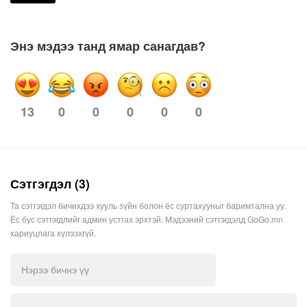
Энэ мэдээ танд ямар санагдав?
0
0
0
0
0
13
Сэтгэгдэл (3)
Та сэтгэгдэл бичихдээ хууль зүйн болон ёс суртахууныг баримтална уу.
Ёс бус сэтгэгдлийг админ устгах эрхтэй. Мэдээний сэтгэгдэлд GoGo.mn
хариуцлага хүлээхгүй.