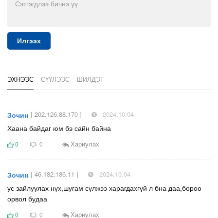
Илгээх
ЭХНЭЭС
СҮҮЛЭЭС
ШИЛДЭГ
[ 202.126.88.170 ]
2024.10.04
Зочин
Хаана байдаг юм бэ сайн байна
Хариулах
0
0
[ 46.182.186.11 ]
2024.10.04
Зочин
ус зайлуулах нүх,шугам сүлжээ харагдахгүй л бна даа,бороо
орвол будаа
Хариулах
0
0