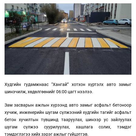
Худгийн гудамжнаас “Хангай” хотхон хүртэлх авто замыг
шинэчилж, хөдөлгөөнийг 06:00 цагт нээлээ.
Зам засварын ажлын хүрээнд авто замыг асфальт бетоноор
хучиж, инженерийн шугам сүлжээний худгийн тагийг асфальт
бетон хучилтын түвшинд тааруулах, шинээр ус зайлуулах
шугам сүлжээ суурилуулах, хашлага солих, тэмдэг
тэмдэглэгээ хийх зэрэг ажлыг гүйцэтгэв.