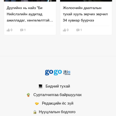
Дүүгийнх нь найз "Би
Жолоочийн даатгалын
Нийслэлийн аудитад
тухай хууль зөрчих зөрчил
ажилладаг, хөнгөлөлттэй
34 хувиар буурчээ
нөхцөлөөр байранд
0
1
0
1
оруулна" гэж залилжээ
Бидний тухай
Сурталчилгаа байршуулах
Редакцийн ёс зүй
Нууцлалын бодлого