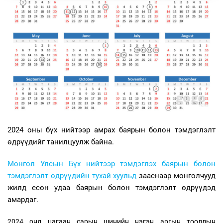
2024 оны бүх нийтээр амрах баярын болон тэмдэглэлт
өдрүүдийг танилцуулж байна.
Монгол Улсын Бүх нийтээр тэмдэглэх баярын болон
тэмдэглэлт өдрүүдийн тухай хуульд
зааснаар монголчууд
жилд есөн удаа баярын болон тэмдэглэлт өдрүүдэд
амардаг.
2024 онд цагаан сарын шинийн нэгэн аргын тооллын