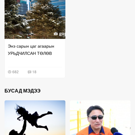
Энэ сарын цаг агаарын
УРЬДЧИЛСАН ТӨЛӨВ
682
18
БУСАД МЭДЭЭ