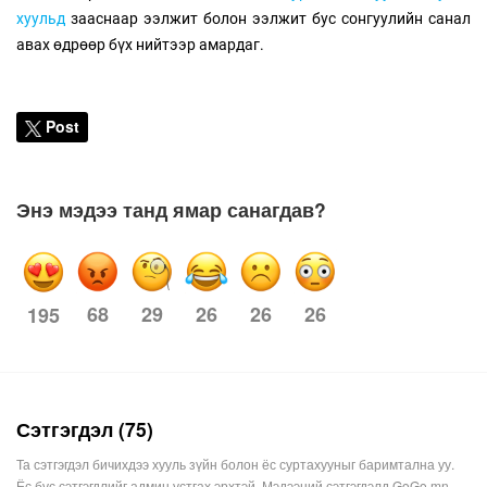
хуульд
зааснаар ээлжит болон ээлжит бус сонгуулийн санал
авах өдрөөр бүх нийтээр амардаг.
Post
Энэ мэдээ танд ямар санагдав?
68
29
26
26
26
195
Сэтгэгдэл (75)
Та сэтгэгдэл бичихдээ хууль зүйн болон ёс суртахууныг баримтална уу.
Ёс бус сэтгэгдлийг админ устгах эрхтэй. Мэдээний сэтгэгдэлд GoGo.mn