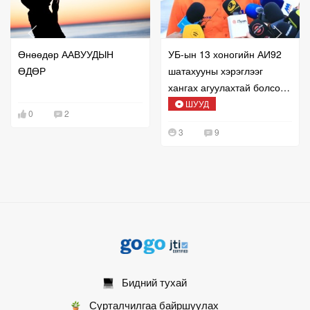
Өнөөдөр ААВУУДЫН
УБ-ын 13 хоногийн АИ92
ӨДӨР
шатахууны хэрэглээг
хангах агуулахтай болсон
талаар мэдээлж байна
ШУУД
0
2
3
9
Бидний тухай
Сурталчилгаа байршуулах