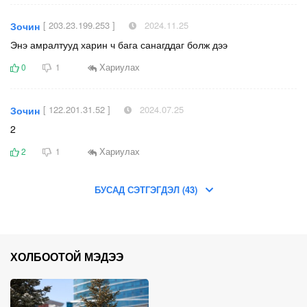
[ 203.23.199.253 ]
2024.11.25
Зочин
Энэ амралтууд харин ч бага санагддаг болж дээ
Хариулах
0
1
[ 122.201.31.52 ]
2024.07.25
Зочин
2
Хариулах
2
1
БУСАД СЭТГЭГДЭЛ (43)
ХОЛБООТОЙ МЭДЭЭ