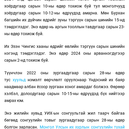
хоёрдугаар сарын 10-ны өдөр тохиож буй тул монголчууд
хоёрдугаар сарын 10-12-ны өдрүүдэд амарна. Мөн Бурхан
багшийн их дүйчин өдрийг зуны тэргүүн сарын шинийн 15-нд
тэмдэглэдэг. Энэ өдөр нь аргын тооллын тавдугаар сарын 23-
ны өдөр тохиож буй.
Их Эзэн Чингис хааны өдрийг өвлийн тэргүүн сарын шинийн
нэгэнд тэмдэглэдэг. Энэ өдөр
2024 оны арваннэгдүгээр
сарын 2-нд тохиож буй.
Түүнчлэн 2022 оны зургаадугаар сарын 28-ны өдөр
тус
хуульд
нэмэлт өөрчлөлт оруулснаар Үндэсний их баяр
наадмаар албан ёсоор зургаан хоног амардаг болжээ. Өөрөөр
хэлбэл, долоодугаар сарын 10-15-ны өдрүүдэд бүх нийтээр
амрах юм.
Энэ жилийн хувьд УИХ-ын сонгуультай жил таарч байгаа
бөгөөд сонгуулийн товыг зургаадугаар сарын 28-ны өдөр
болгон зарласан.
Монгол Улсын их хурлын сонгуулийн тухай