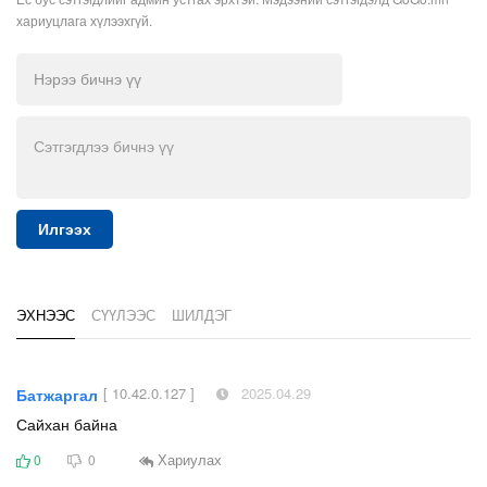
хариуцлага хүлээхгүй.
Илгээх
ЭХНЭЭС
СҮҮЛЭЭС
ШИЛДЭГ
[ 10.42.0.127 ]
2025.04.29
Батжаргал
Сайхан байна
Хариулах
0
0