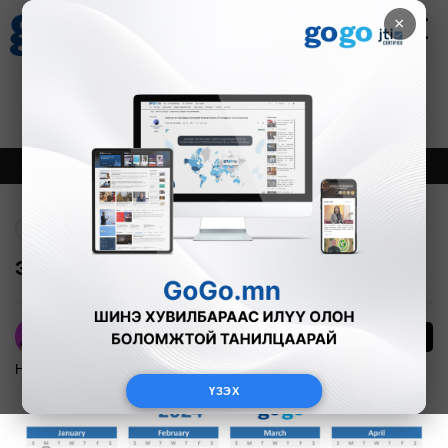
×
Цаг агаар
Зурхай
Валютын ханш
30
8.08
$
3594₮
Онцлох
Шинэ
Тренд
Буцах
Энэ онд бүх нийтээр АМРАХ ӨДРҮҮД
1545
А.Номин
Нийгэм
2024-01-01
ҮЗЭХ