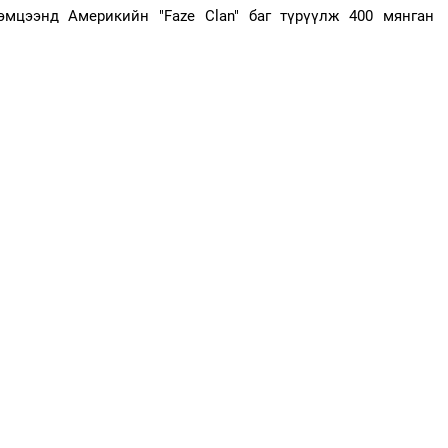
мцээнд Америкийн "Faze Clan" баг түрүүлж 400 мянган