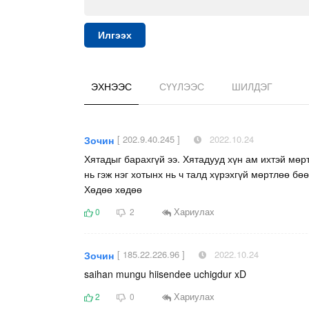
Илгээх
ЭХНЭЭС
СҮҮЛЭЭС
ШИЛДЭГ
[ 202.9.40.245 ]
2022.10.24
Зочин
Хятадыг барахгүй ээ. Хятадууд хүн ам ихтэй мөр
нь гэж нэг хотынх нь ч талд хүрэхгүй мөртлөө б
Хөдөө хөдөө
Хариулах
0
2
[ 185.22.226.96 ]
2022.10.24
Зочин
saihan mungu hiisendee uchigdur xD
Хариулах
2
0