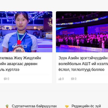
гилмаа Жюү Жицүгийн
Зүүн Азийн эрэгтэйчүүдийн
ийн аваргаас дөрвөн
волейболын АШТ-ий нээлт
ль хүртлээ
ёслол, тоглолтууд боллоо
0
0
0
Сурталчилгаа байршуулах
Редакцийн ёс зүй