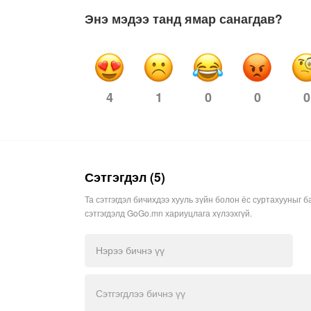
Энэ мэдээ танд ямар санагдав?
1
0
0
0
4
Сэтгэгдэл (5)
Та сэтгэгдэл бичихдээ хууль зүйн болон ёс суртахууныг б
сэтгэгдэлд GoGo.mn хариуцлага хүлээхгүй.