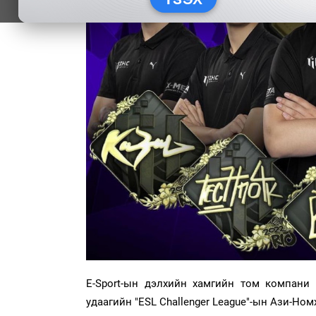
E-Sport-ын дэлхийн хамгийн том компани б
удаагийн "ESL Challenger League"-ын Ази-Но