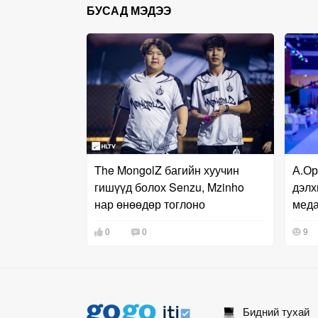
БУСАД МЭДЭЭ
The MongolZ багийн хуучин
А.Ор
гишүүд болох Senzu, Mzinho
дэлх
нар өнөөдөр тоглоно
меда
0
0
9
Бидний тухай