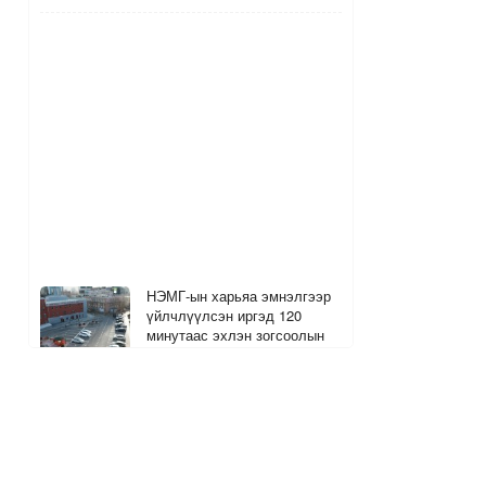
НЭМГ-ын харьяа эмнэлгээр
үйлчлүүлсэн иргэд 120
минутаас эхлэн зогсоолын
төлбөр төлнө
4
2
5 цагийн өмнө
The MongolZ багийн хуучин
гишүүд болох Senzu, Mzinho
нар өнөөдөр тоглоно