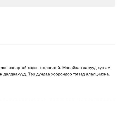
тлөө чанартай хэдэн тоглогчтой. Манайхан хажууд хүн ам
өөн далдаакууд. Тэр дундаа хоорондоо тэгээд алалцчихна.