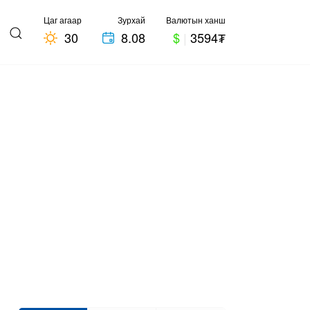
Цаг агаар
Зурхай
Валютын ханш
30
8.08
$
|
3594₮