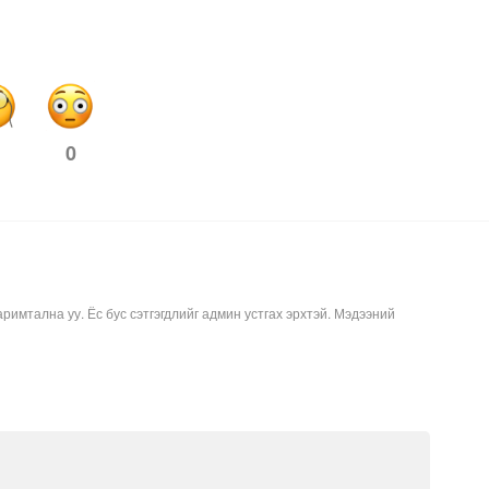
0
аримтална уу. Ёс бус сэтгэгдлийг админ устгах эрхтэй. Мэдээний