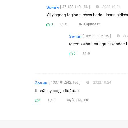
[ 37.188.142.186 ]
2022.10.24
Зочин
Ylj ylagdag togloom chws heden tsaas aldich
Хариулах
0
0
[ 185.22.226.96 ]
202
Зочин
tgeed saihan mungu hiisendee l
0
0
[ 103.161.242.156 ]
2022.10.24
Зочин
Шаа2 юу гээд ч байгааг
Хариулах
0
0