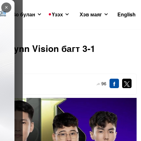
×
GoGo булан
Үзэх
Хэв маяг
English
н Lynn Vision багт 3-1
о
96
24