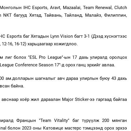
нголын IHC Esports, Aravt, Mazaalai, Team Renewal, Clutch
 NKT багууд Хятад, Тайвань, Тайланд, Малайз, Филиппин,
 Esports баг Хятадын Lynn Vision багт 3-1 (Дээд хүснэгтээс
 12-16, 16-12) харьцаагаар хожигдлоо.
м лиг болох "ESL Pro League"-ын 17 дахь улиралд оролцох
League Conference Season 17"-д орох ганц эрхийг авлаа.
000 ам.долларын шагналыг авч дараа улирлын буюу 43 дахь
авсан байна.
вснаар хоёр жил дараалан Major Sticker-ээ гаргаад байгаа
иралд Францын "Team Vitality" баг түрүүлж 200 мянган
inal болон 2023 оны Катовице мастерс тэмцээнд орох эрхээ