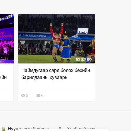
Наймдугаар сард болох бөхийн
ийн
барилдааны хуваарь
5
4
Нууцлалын бодлого
Холбоо барих