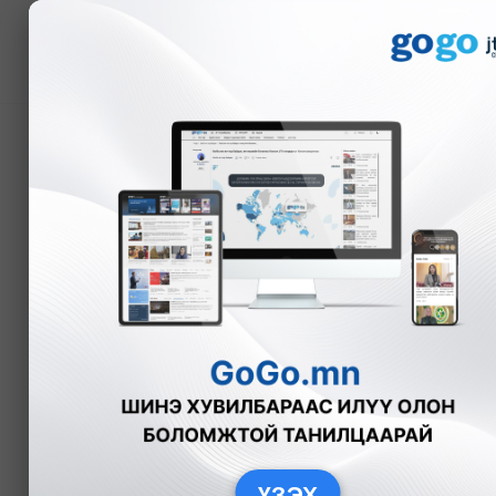
Мэдээ
IHC Esports баг Хятады
харьцаагаар хожигдло
А.Эрхэмбаяр
Спорт
2022-10-
ҮЗЭХ