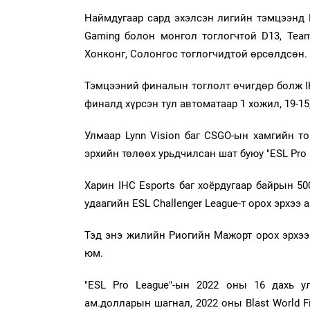
Наймдугаар сард эхэлсэн лигийн тэмцээнд Мо
Gaming болон монгол тоглогчтой D13, Team
Хонконг, Солонгос тоглогчидтой өрсөлдсөн.
Тэмцээний финалын тоглолт өчигдөр болж IHC
финалд хүрсэн тул автоматаар 1 хожил, 19-15,
Улмаар Lynn Vision баг CSGO-ын хамгийн то
эрхийн төлөөх урьдчилсан шат буюу "ESL Pro 
Харин IHC Esports баг хоёрдугаар байрын 5
удаагийн ESL Challenger League-т орох эрхээ 
Тэд энэ жилийн Риогийн Мажорт орох эрхээ а
юм.
"ESL Pro League"-ын 2022 оны 16 дахь ул
ам.долларын шагнал, 2022 оны Blast World F