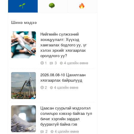
Шинэ мэдээ
Нийгмийн сүлжээний
зохицуулалт: Хүүхэд
хамгаалах бодлого уу, үг
хэлэх эрхийг хязгаарлах
оролдлого уу?
1
3
4 цагийн өмнө
2026.08.08-10 Цахилгаан
хязгаарлах байршлууд
2
4 цагийн өмнө
Цаасан суурьтай мэдээлэл
солилцоо хэвээр байгаа тул
бичиг хэргийн зардал
буурахгүй байна гэв
2
4 цагийн өмнө