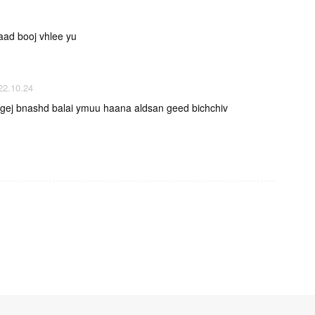
aad booj vhlee yu
2.10.24
 gej bnashd balai ymuu haana aldsan geed bichchiv