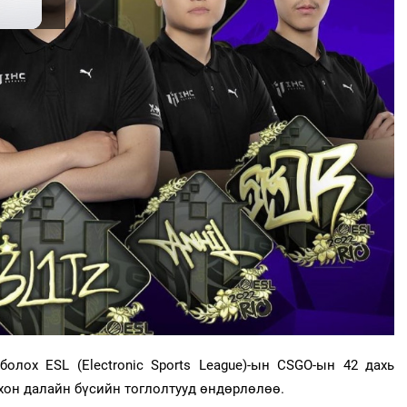
олох ESL (Electronic Sports League)-ын CSGO-ын 42 дахь
мхон далайн бүсийн тоглолтууд өндөрлөлөө.