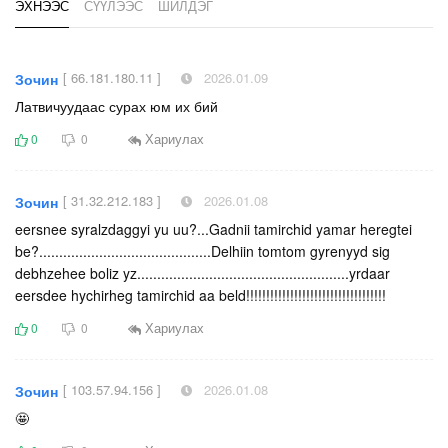
ЭХНЭЭС
СҮҮЛЭЭС
ШИЛДЭГ
[ 66.181.180.11 ]
2026.01.09
Зочин
Латвичуудаас сурах юм их бий
Хариулах
0
0
[ 31.32.212.183 ]
2026.01.08
Зочин
eersnee syralzdaggyi yu uu?...Gadnii tamirchid yamar heregtei
be?...........................................Delhiin tomtom gyrenyyd sig
debhzehee boliz yz.....................................................yrdaar
eersdee hychirheg tamirchid aa beld!!!!!!!!!!!!!!!!!!!!!!!!!!!!!!!!!!!
Хариулах
0
0
[ 103.57.94.156 ]
2026.01.08
Зочин
🤩