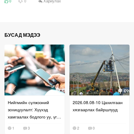
Хариулах
0
0
БУСАД МЭДЭЭ
Нийгмийн сүлжээний
2026.08.08-10 Цахилгаан
зохицуулалт: Хүүхэд
хязгаарлах байршлууд
хамгаалах бодлого уу, үг
хэлэх эрхийг хязгаарлах
1
3
2
0
оролдлого уу?