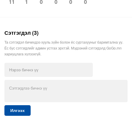
1
0
0
0
0
11
Сэтгэгдэл (3)
Та сэтгэгдэл бичихдээ хууль зүйн болон ёс суртахууныг баримтална уу.
Ёс бус сэтгэгдлийг админ устгах эрхтэй. Мэдээний сэтгэгдэлд GoGo.mn
хариуцлага хүлээхгүй.
Илгээх