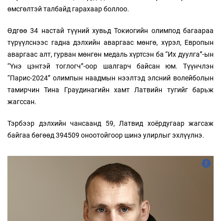
өмсгөлтэй талбайд гарахаар боллоо.
Өдгөө 34 настай түүний хувьд Токиогийн олимпод багаараа
түрүүлснээс гадна дэлхийн аваргаас мөнгө, хүрэл, Европын
аваргаас алт, гурван мөнгөн медаль хүртсэн ба “Их дуулга”-ын
“Үнэ цэнтэй тоглогч”-оор шалгарч байсан юм. Түүнчлэн
“Парис-2024” олимпын наадмын нээлтэд элсний волейболын
тамирчин Тина Граудинагийн хамт Латвийн тугийг барьж
жагссан.
Тэрбээр дэлхийн чансаанд 59, Латвид хоёрдугаар жагсаж
байгаа бөгөөд 394509 оноотойгоор шинэ улирлыг эхлүүлнэ.