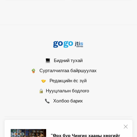
Бидний тухай
Сурталчилгаа байршуулах
Редакцийн ёс зүй
Нууцлалын бодлого
Холбоо барих
© 2007 - 2026 Монгол Контент ХХК • Бүх эрх хуулиар хамгаалагдсан
“Өрх бүр Чингис хааны хөргийг