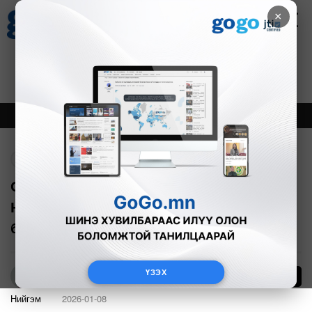
×
Цаг агаар
Зурхай
Валютын ханш
30
8.08
$
3594₮
Онцлох
Шинэ
Тренд
Буцах
Олимпын аварга Латвийн сагсчин
Наурис Миезис “Улаанбаатар Энержи”
багт тоглоно
ҮЗЭХ
4
Б.Нямдарь
Нийгэм
2026-01-08