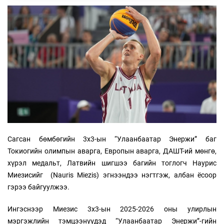
Сагсан бөмбөгийн 3х3-ын “Улаанбаатар Энержи” баг
Токиогийн олимпын аварга, Европын аварга, ДАШТ-ий мөнгө,
хүрэл медальт, Латвийн шигшээ багийн тоглогч Наурис
Миезисийг (Nauris Miezis) эгнээндээ нэгтгэж, албан ёсоор
гэрээ байгуулжээ.
Ингэснээр Миезис 3х3-ын 2025-2026 оны улирлын
мэргэжлийн тэмцээнүүдэд “Улаанбаатар Энержи”-гийн