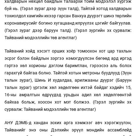
халдварын нөхцөл байдлын талаархи тойм мэдээлэл хүргэж
буй нь. (Гэрэл зураг дээр зүүн талд), Тайпэй хотод халдварын
тохиолдол хамгийн ихээр гарсан Ванхуа дүүрэгт шинэ төрлийн
коронавирусийг богино хугацаанд илрүүлэх цэгийг байгуулав.
(Гэрэл зураг дээр баруун талд). (Гэрэл зургийн эх сурвалж:
Тайваний мэдээллийн төв агентлаг)
Тайваний хойд хэсэгт орших хоёр томоохон хот цар тахлын
эсрэг бэлэн байдлын зэргээ нэмэгдүүлсэн бөгөөд ард иргэд
гэртээ хөл хорионы дэглэм баримтлан, гэрээсээ аль болох
гарахгүй байгаа болно. Тайпэй хотын метроны буудлууд (Зүүн
талын зураг), Шинь И худалдаа, арилжааны дүүрэг (Баруун
талын зураг) үргэлж хөл хөдөлгөөн ихтэй байдаг хэдийч 15,
16-ны амралтын өдрүүдэд урьдын адил хөл хөдөлгөөнтэй
байхаа больж, хоосон хот мэт болжээ. (Гэрэл зургийн эх
сурвалж: Тайваний мэдээллийн төв агентлаг)
АНУ ДЭМБ-д хандан зохих арга хэмжээг авч хэрэгжүүлэн,
Тайванийг энэ оны Дэлхийн эрүүл мэндийн ассамблейд