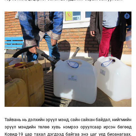
Тайвань нь дэлхийн эрүүл мэнд, сайн сайхан байдал, нийгмийн
эрүүл мэндийн төлөө хувь нэмрээ оруулсаар ирсэн бөгөөд
Ковид-19 цар тахал дэгдээд байгаа энэ цаг үед биоанагаах,