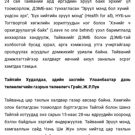
24 сая Тайваний ард иргэдийн эрүүл байх эрхийг үл
тоомсорлож, ДЭМБ-аас тунхагласан "Эрүүл мэнд бол хүний ​​
үндсэн эрх", "Бүх нийтийн эрүүл мэнд" (Health for all), НҮБ-ын
Тогтвортой хөгжлийн зорилтуудын нэг болох “Хэнийг ч
орхигдуулахгүй байх” (Leave no one behind) үзэл баримтлалд
анхаарлаа хандуулж, Тайванийг ДЭМБ болон ДЭМБ-тай
холбоотой бусад хурал, арга хэмжээнд утга учиртайгаар
оролцуулах асуудлыг дэмжихийг уриалж байна. Тайваний
дэмжлэгтэйгээр халдварт өвчний аюул заналын эсрэг
хамтдаа тэмцье.
Тайпэйн Худалдаа, эдийн засгийн Улаанбаатар дахь
төлөөлөгчийн газрын төлөөлөгч Грэйс.Ж.Р.Лүө
Тайваньд цар тахлын халдвар газар авсаар байна. Хамгийн
олон батлагдсан тохиолдол бүртгэгдсэн Тайпэй болон Шинэ
Тайпэй хотуудад энэ сарын 15-наас 28-ны өдрүүдийн хооронд
бэлэн байдлын зэргийг өндөржүүлэв. Тайваний Эрүүл мэнд,
хамгааллын сайд Чэнь Ши Жун олон нийтэд цар тахлын