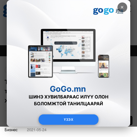
×
Цаг агаар
Зурхай
Валютын ханш
27
8.06
$
3594₮
Онцлох
Шинэ
Тренд
Буцах
Тайванийг дэлхийн эрүүл мэнд, цар
тахлаас сэргийлэх сүлжээнд
хамруулах шаардлагатай
ҮЗЭХ
20
Бизнес
2021-05-24