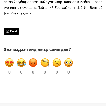
ээлжийг үйлдвэрлэж, нийлүүлэхээр төлөвлөж байна. (Гэрэл
зургийн эх сурвалж: Тайваний Ерөнхийлөгч Цай Ин Вэнь-ий
фэйсбүүк хуудас)
Post
Энэ мэдээ танд ямар санагдав?
0
0
0
0
0
0