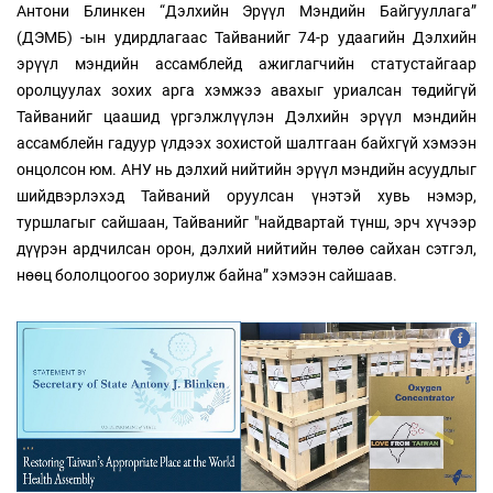
Антони Блинкен “Дэлхийн Эрүүл Мэндийн Байгууллага”
(ДЭМБ) -ын удирдлагаас Тайванийг 74-р удаагийн Дэлхийн
эрүүл мэндийн ассамблейд ажиглагчийн статустайгаар
оролцуулах зохих арга хэмжээ авахыг уриалсан төдийгүй
Тайванийг цаашид үргэлжлүүлэн Дэлхийн эрүүл мэндийн
ассамблейн гадуур үлдээх зохистой шалтгаан байхгүй хэмээн
онцолсон юм. АНУ нь дэлхий нийтийн эрүүл мэндийн асуудлыг
шийдвэрлэхэд Тайваний оруулсан үнэтэй хувь нэмэр,
туршлагыг сайшаан, Тайванийг "найдвартай түнш, эрч хүчээр
дүүрэн ардчилсан орон, дэлхий нийтийн төлөө сайхан сэтгэл,
нөөц бололцоогоо зориулж байна” хэмээн сайшаав.