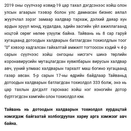
2019 оны сүүлчээр ковид-19 цар тахал дэгдсэнээс хойш олон
улсын агаарын тээвэр болон улс дамнасан бизнес аялал
жуулчлал зэрэг замаар халдвар тархаж, дэлхий даяар хүн
ардын ​​эрүүл мэнд, худалдаа, эдийн засгийн үйл ажиллагаанд
ноцтой сөрөг нөлөө үзүүлж байна. Тайвань нь 8 сар гаруй
хугацаанд дотоодын халдварын батлагдсан тохиолдлын тоог
“0” хэвээр хадгалсан гайхалтай амжилт тогтоосон хэдий ч 4-р
сарын сүүлчээс хойш онгоцны нисгэгч шинэ төрлийн
коронавирусийн мутацлагдсан хувилбарын вирусын халдвар
авч, үүний улмаас халдварын тархалт маш богино хугацаанд
газар авсан. 5-р сарын 17-ны өдрийн байдлаар Тайваньд
дотоодын халдварын батлагдсан тохиолдол 333 болж, энэ нь
цар тахлын дэгдэлт гарснаас хойш нэг хоногийн дотор
бүртгэгдсэн хамгийн олон тохиолдол юм.
Тайвань нь дотоодын халдварын тохиолдол хурдацтай
нэмэгдэж байгаатай холбогдуулан хариу арга хэмжээг авч
байна.