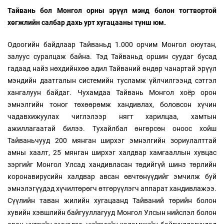
Тайвань бол Монгол орны эрүүл мэнд болон тогтвортой
хөгжлийн салбар дахь урт хугацааны түнш юм.
Одоогийн байдлаар Тайваньд 1.000 орчим Монгол оюутан,
залуус суралцаж байна. Тэд Тайваньд оршин суудаг бусад
гадаад найз нөхдийнхөө адил Тайваний өндөр чанартай эрүүл
мэндийн даатгалын системийн тусламж үйлчилгээнд сэтгэл
хангалуун байдаг. Чухамдаа Тайвань Монгол хоёр орон
эмнэлгийн тоног төхөөрөмж хандивлах, боловсон хүчин
чадавхижуулах чиглэлээр нягт харилцаа, хамтын
ажиллагаатай билээ. Тухайлбал өнгөрсөн оноос хойш
Тайваньчууд 200 мянган ширхэг эмнэлгийн зориулалттай
амны хаалт, 25 мянган ширхэг халдвар хамгааллын хувцас
зэргийг Монгол Улсад хандивласан төдийгүй шинэ төрлийн
коронавирусийн халдвар авсан өвчтөнүүдийг эмчилж буй
эмнэлэгүүдэд хүчилтөрөгч өтгөрүүлэгч аппарат хандивлажээ.
Сүүлийн таван жилийн хугацаанд Тайваний төрийн болон
хувийн хэвшлийн байгууллагууд Монгол Улсын нийслэл болон