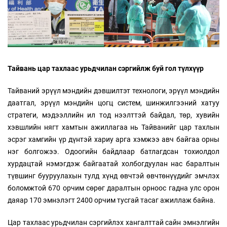
Тайвань цар тахлаас урьдчилан сэргийлж буй гол түлхүүр
Тайваний эрүүл мэндийн дэвшилтэт технологи, эрүүл мэндийн
даатгал, эрүүл мэндийн цогц систем, шинжилгээний хатуу
стратеги, мэдээллийн ил тод нээлттэй байдал, төр, хувийн
хэвшлийн нягт хамтын ажиллагаа нь Тайванийг цар тахлын
эсрэг хамгийн үр дүнтэй хариу арга хэмжээ авч байгаа орны
нэг болгожээ. Одоогийн байдлаар батлагдсан тохиолдол
хурдацтай нэмэгдэж байгаатай холбогдуулан нас баралтын
түвшинг бууруулахын тулд хүнд өвчтэй өвчтөнүүдийг эмчлэх
боломжтой 670 орчим сөрөг даралтын орноос гадна улс орон
даяар 170 эмнэлэгт 2400 орчим тусгай тасаг ажиллаж байна.
Цар тахлаас урьдчилан сэргийлэх хангалттай сайн эмнэлгийн