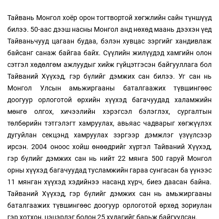
Тайвань Монгол хоёр орон тогтвортой хөгжлийн сайн түншүүд
билээ. 50-аас дээш насны Монгол анд нөхөд маань дээхэн үед
Тайваньчууд цагаан будаа, бэлэн хувцас зэргийг хандивлаж
байсанг санаж байгаа байх. Сүүлийн жилүүдэд хамгийн олон
сэтгэл хөдөлгөм ажлуудыг хийж гүйцэтгэсэн байгууллага бол
Тайваний Хүүхэд, гэр бүлийг дэмжих сан билээ. Уг сан нь
Монгол Улсын амьжиргааны баталгаажих түвшингөөс
доогуур орлоготой өрхийн хүүхэд багачуудад халамжийн
мөнгө олгох, хичээлийн хэрэгсэл бэлэглэх, сургалтын
төлбөрийн тэтгэлэгт хамруулах, авьяас чадварыг хөгжүүлэх
дугуйлан секцэнд хамруулах зэргээр дэмжлэг үзүүлсээр
ирсэн. 2004 оноос хойш өнөөдрийг хүртэл Тайваний Хүүхэд,
гэр бүлийг дэмжих сан нь нийт 22 мянга 500 гаруй Монгол
орны хүүхэд багачуудад тусламжийн гараа сунгасан ба үүнээс
11 мянган хүүхэд хэдийнээ насанд хүрч, биеэ даасан байна.
Тайваний Хүүхэд, гэр бүлийг дэмжих сан нь амьжиргааны
баталгаажих түвшингөөс доогуур орлоготой өрхөд зориулан
гэр хотхон, цэцэрлэг болон 25 худагийг барьж байгуулсан.