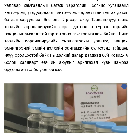
халдвар хамгааллын багаж хэрэгслийн богино хугацаанд
хөгжүүлэн, үйлдвэрлэлд нэвтрүүлэх чадавхитай гэдгээ дахин
батлан харууллаа. Энэ оны 7-р сар гэхэд Тайваньчууд шинэ
төрлийн коронавирусийн эсрэг дотоодын гурван төрлийн
вакциныг амжилттай гарган авна гэж таамаглаж байна. Шинэ
төрлийн коронавирусийн оношлогооны урвалж, вакцин,
эмчилгээний эмийн дэлхийн хангамжийн сүлжээнд Тайвань
илүү оролцоотой байх нь дэлхий даяар дэгдээд буй Ковид-19
болон халдварт өвчний аюулыг арилгахад хувь нэмрээ
оруулах ач холбогдолтой юм.