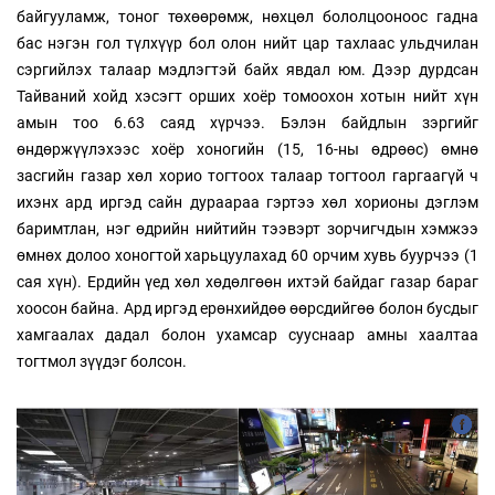
байгууламж, тоног төхөөрөмж, нөхцөл бололцооноос гадна
бас нэгэн гол түлхүүр бол олон нийт цар тахлаас ульдчилан
сэргийлэх талаар мэдлэгтэй байх явдал юм. Дээр дурдсан
Тайваний хойд хэсэгт орших хоёр томоохон хотын нийт хүн
амын тоо 6.63 саяд хүрчээ. Бэлэн байдлын зэргийг
өндөржүүлэхээс хоёр хоногийн (15, 16-ны өдрөөс) өмнө
засгийн газар хөл хорио тогтоох талаар тогтоол гаргаагүй ч
ихэнх ард иргэд сайн дураараа гэртээ хөл хорионы дэглэм
баримтлан, нэг өдрийн нийтийн тээвэрт зорчигчдын хэмжээ
өмнөх долоо хоногтой харьцуулахад 60 орчим хувь буурчээ (1
сая хүн). Ердийн үед хөл хөдөлгөөн ихтэй байдаг газар бараг
хоосон байна. Ард иргэд ерөнхийдөө өөрсдийгөө болон бусдыг
хамгаалах дадал болон ухамсар сууснаар амны хаалтаа
тогтмол зүүдэг болсон.