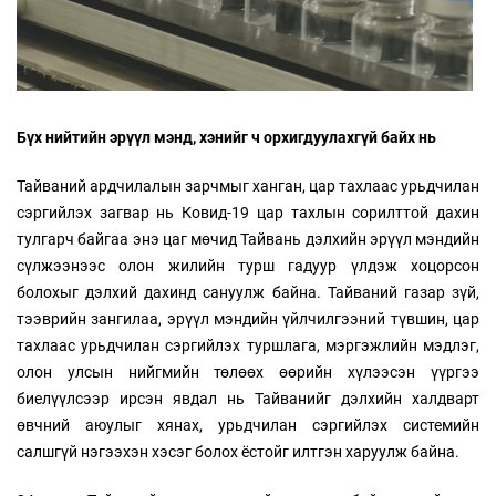
Бүх нийтийн эрүүл мэнд, хэнийг ч орхигдуулахгүй байх нь
Тайваний ардчилалын зарчмыг ханган, цар тахлаас урьдчилан
сэргийлэх загвар нь Ковид-19 цар тахлын сорилттой дахин
тулгарч байгаа энэ цаг мөчид Тайвань дэлхийн эрүүл мэндийн
сүлжээнээс олон жилийн турш гадуур үлдэж хоцорсон
болохыг дэлхий дахинд сануулж байна. Тайваний газар зүй,
тээврийн зангилаа, эрүүл мэндийн үйлчилгээний түвшин, цар
тахлаас урьдчилан сэргийлэх туршлага, мэргэжлийн мэдлэг,
олон улсын нийгмийн төлөөх өөрийн хүлээсэн үүргээ
биелүүлсээр ирсэн явдал нь Тайванийг дэлхийн халдварт
өвчний аюулыг хянах, урьдчилан сэргийлэх системийн
салшгүй нэгээхэн хэсэг болох ёстойг илтгэн харуулж байна.