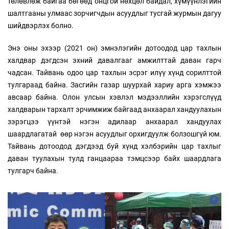
төлөвлөж байгаа бөгөөд онцгой нөхцөл байдал, хүмүүнлэгийн
шалтгааны улмаас зорчигчдын асуудлыг тусгай журмын дагуу
шийдвэрлэх болно.
Энэ оны эхээр (2021 он) эмнэлэгийн дотоодод цар тахлын
халдвар дэгдсэн эхний давалгааг амжилттай даван гарч
чадсан. Тайвань одоо цар тахлын эсрэг илүү хүнд сорилттой
тулгараад байна. Засгийн газар шуурхай хариу арга хэмжээ
авсаар байна. Олон улсын хэвлэл мэдээллийн хэрэгслүүд
халдварын тархалт эрчимжиж байгаад анхаарал хандуулахын
зэрэгцээ үүнтэй нэгэн адилаар анхаарал хандуулах
шаардлагатай өөр нэгэн асуудлыг орхигдуулж болзошгүй юм.
Тайвань дотоодод дэгдээд буй хүнд хэлбэрийн цар тахлыг
даван туулахын тулд ганцаараа тэмцсээр байх шаардлага
тулгарч байна.