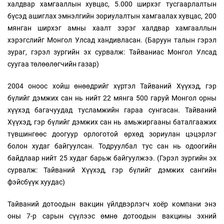
халдвар хамгааллын хувцас, 5.000 ширхэг тусгаарлалтын
бүсэд ашиглах эмнэлгийн зориулалтын хамгаалах хувцас, 200
мянган ширхэг амны хаалт зэрэг халдвар хамгааллын
хэрэгслийг Монгол Улсад хандивласан. (Баруун талын гэрэл
зураг, гэрэл зургийн эх сурвалж: Тайваниас Монгол Улсад
суугаа төлөөлөгчийн газар)
2004 оноос хойш өнөөдрийг хүртэл Тайваний Хүүхэд, гэр
бүлийг дэмжих сан нь нийт 22 мянга 500 гаруй Монгол орны
хүүхэд багачуудад тусламжийн гараа сунгасан. Тайваний
Хүүхэд, гэр бүлийг дэмжих сан нь амьжиргааны баталгаажих
түвшингөөс доогуур орлоготой өрхөд зориулан цэцэрлэг
болон худаг байгуулсан. Тодруулбал тус сан нь одоогийн
байдлаар нийт 25 худаг барьж байгуулжээ. (Гэрэл зургийн эх
сурвалж: Тайваний Хүүхэд, гэр бүлийг дэмжих сангийн
фэйсбүүк хуудас)
Тайваний дотоодын вакцин үйлдвэрлэгч хоёр компани энэ
оны 7-р сарын сүүлээс өмнө дотоодын вакцины эхний