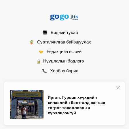
Бидний тухай
Сурталчилгаа байршуулах
Редакцийн ёс зүй
Нууцлалын бодлого
Холбоо барих
Иргэн: Гурван хүүхдийн
© 2007 - 2026 Монгол Контент ХХК • Бүх эрх хуулиар хамгаалагдсан
хичээлийн бэлтгэлд нэг сая
төгрөг төсөвлөсөн ч
хүрэлцсэнгүй