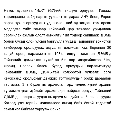
Нэмж дурдахад “Их-7” (G7)-ийн гишүүн орнуудын Гадаад
харилцааны сайд нарын уулзалтын дараа АНУ, Япон, Европ
зэрэг чухал орнууд анх удаа олон нийтэд хандан хамтарсан
мэдэгдэл хийх замаар Тайваний цар тахлаас урьдчилан
сэргийлэх ажлын ололт амжилтыг ил тодоор сайшааж, ДЭМБ
болон бусад олон улсын байгууллагуудад Тайванийг зохистой
хэлбэрээр оролцуулах асуудлыг дэмжсэн юм. Европын 30
гаруй орон, парламентын 1084 гишүүн хамтран ДЭМБ-д
Тайванийг дэмжихээ тухайгаа бичгээр илэрхийлжээ. Чех,
Франц, Словак болон бусад орнуудын парламентууд
Тайванийг ДЭМБ, ДЭМБ-тай холбоотой уулзалт, арга
хэмжээнд оролцохыг дэмжих тогтоолуудыг ээлж дараалан
гаргалаа. Энэ бүхэн нь ардчилал, эрх чөлөө, хүний эрхийн
түгээмэл үнэт зүйлийг эрхэмлэдэг найрсаг орнууд Тайваний
ДЭМБ-д оролцох асуудал нь эрүүл мэндийн салбарын асуудал
бөгөөд улс төрийн нөлөөллөөс ангид байх ёстой гэдэгтэй
санал нэг байгааг харуулж байна.