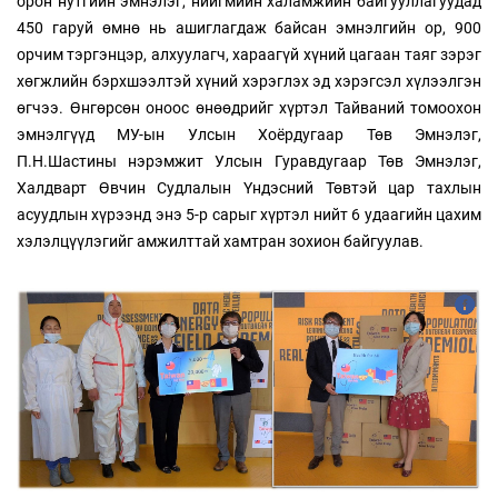
орон нутгийн эмнэлэг, нийгмийн халамжийн байгууллагуудад
450 гаруй өмнө нь ашиглагдаж байсан эмнэлгийн ор, 900
орчим тэргэнцэр, алхуулагч, хараагүй хүний цагаан таяг зэрэг
хөгжлийн бэрхшээлтэй хүний хэрэглэх эд хэрэгсэл хүлээлгэн
өгчээ. Өнгөрсөн оноос өнөөдрийг хүртэл Тайваний томоохон
эмнэлгүүд МУ-ын Улсын Хоёрдугаар Төв Эмнэлэг,
П.Н.Шастины нэрэмжит Улсын Гуравдугаар Төв Эмнэлэг,
Халдварт Өвчин Судлалын Үндэсний Төвтэй цар тахлын
асуудлын хүрээнд энэ 5-р сарыг хүртэл нийт 6 удаагийн цахим
хэлэлцүүлэгийг амжилттай хамтран зохион байгуулав.