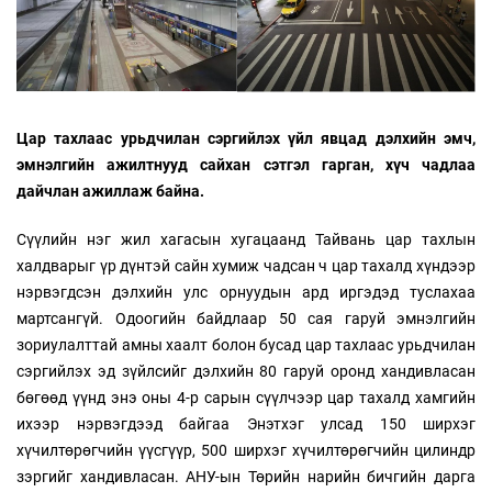
Цар тахлаас урьдчилан сэргийлэх үйл явцад дэлхийн эмч,
эмнэлгийн ажилтнууд сайхан сэтгэл гарган, хүч чадлаа
дайчлан ажиллаж байна.
Сүүлийн нэг жил хагасын хугацаанд Тайвань цар тахлын
халдварыг үр дүнтэй сайн хумиж чадсан ч цар тахалд хүндээр
нэрвэгдсэн дэлхийн улс орнуудын ард иргэдэд туслахаа
мартсангүй. Одоогийн байдлаар 50 сая гаруй эмнэлгийн
зориулалттай амны хаалт болон бусад цар тахлаас урьдчилан
сэргийлэх эд зүйлсийг дэлхийн 80 гаруй оронд хандивласан
бөгөөд үүнд энэ оны 4-р сарын сүүлчээр цар тахалд хамгийн
ихээр нэрвэгдээд байгаа Энэтхэг улсад 150 ширхэг
хүчилтөрөгчийн үүсгүүр, 500 ширхэг хүчилтөрөгчийн цилиндр
зэргийг хандивласан. АНУ-ын Төрийн нарийн бичгийн дарга