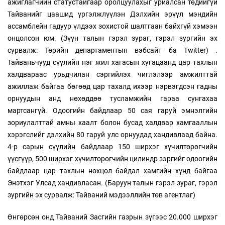
ажиглагчийн статустайгаар оролцуулахыг уриалсан төдийгүй
Тайванийг цаашид үргэлжлүүлэн Дэлхийн эрүүл мэндийн
ассамблейн гадуур үлдээх зохистой шалтгаан байхгүй хэмээн
онцолсон юм. (Зүүн талын гэрэл зураг, гэрэл зургийн эх
сурвалж: Төрийн департаментын вэбсайт ба Twitter) .
Тайваньчууд сүүлийн нэг жил хагасын хугацаанд цар тахлын
халдвараас урьдчилан сэргийлэх чиглэлээр амжилттай
ажиллаж байгаа бөгөөд цар тахалд ихээр нэрвэгдсэн гадны
орнуудын анд нөхөддөө тусламжийн гараа сунгахаа
мартсангүй. Одоогийн байдлаар 50 сая гаруй эмнэлгийн
зориулалттай амны хаалт болон бусад халдвар хамгааллын
хэрэгслийг дэлхийн 80 гаруй улс орнуудад хандивлаад байна.
4-р сарын сүүлийн байдлаар 150 ширхэг хүчилтөрөгчийн
үүсгүүр, 500 ширхэг хүчилтөрөгчийн цилиндр зэргийг одоогийн
байдлаар цар тахлын нөхцөл байдал хамгийн хүнд байгаа
Энэтхэг Улсад хандивласан. (Баруун талын гэрэл зураг, гэрэл
зургийн эх сурвалж: Тайваний мэдээллийн төв агентлаг)
Өнгөрсөн онд Тайваний Засгийн газрын зүгээс 20.000 ширхэг