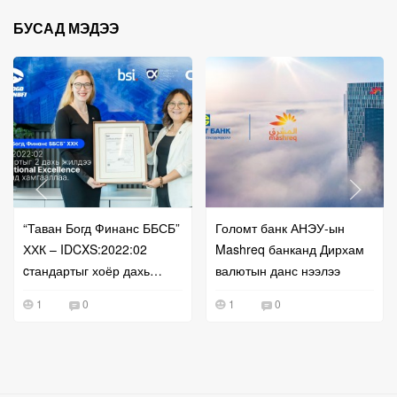
БУСАД МЭДЭЭ
“Таван Богд Финанс ББСБ”
Голомт банк АНЭУ-ын
ХХК – IDCXS:2022:02
Mashreq банканд Дирхам
cтандартыг хоёр дахь
валютын данс нээлээ
жилдээ International
1
0
1
0
Excellence түвшинд
хамгааллаа