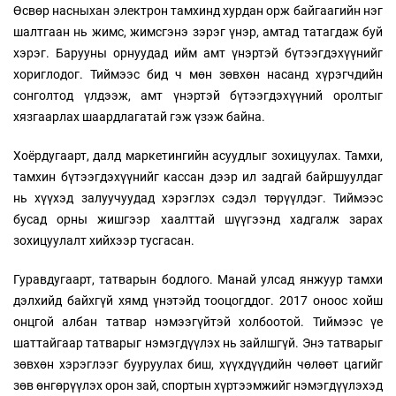
Өсвөр насныхан электрон тамхинд хурдан орж байгаагийн нэг
шалтгаан нь жимс, жимсгэнэ зэрэг үнэр, амтад татагдаж буй
хэрэг. Барууны орнуудад ийм амт үнэртэй бүтээгдэхүүнийг
хориглодог. Тиймээс бид ч мөн зөвхөн насанд хүрэгчдийн
сонголтод үлдээж, амт үнэртэй бүтээгдэхүүний оролтыг
хязгаарлах шаардлагатай гэж үзэж байна.
Хоёрдугаарт, далд маркетингийн асуудлыг зохицуулах. Тамхи,
тамхин бүтээгдэхүүнийг кассан дээр ил задгай байршуулдаг
нь хүүхэд залуучуудад хэрэглэх сэдэл төрүүлдэг. Тиймээс
бусад орны жишгээр хаалттай шүүгээнд хадгалж зарах
зохицуулалт хийхээр тусгасан.
Гуравдугаарт, татварын бодлого. Манай улсад янжуур тамхи
дэлхийд байхгүй хямд үнэтэйд тооцогддог. 2017 оноос хойш
онцгой албан татвар нэмээгүйтэй холбоотой. Тиймээс үе
шаттайгаар татварыг нэмэгдүүлэх нь зайлшгүй. Энэ татварыг
зөвхөн хэрэглээг бууруулах биш, хүүхдүүдийн чөлөөт цагийг
зөв өнгөрүүлэх орон зай, спортын хүртээмжийг нэмэгдүүлэхэд