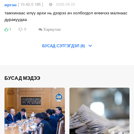
[ 10.42.0.185 ]
2025.09.03
иргэн
тамхинаас илүү архи нь дээрээ ач холбогдол өгөөчээ малнаас
дуракуудаа
Хариулах
1
0
БУСАД СЭТГЭГДЭЛ (6)
БУСАД МЭДЭЭ