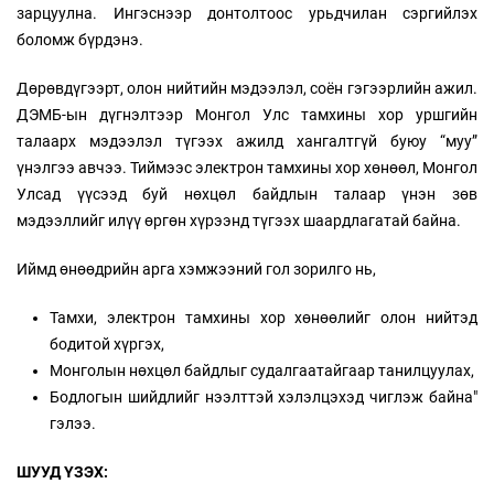
зарцуулна. Ингэснээр донтолтоос урьдчилан сэргийлэх
боломж бүрдэнэ.
Дөрөвдүгээрт, олон нийтийн мэдээлэл, соён гэгээрлийн ажил.
ДЭМБ-ын дүгнэлтээр Монгол Улс тамхины хор уршгийн
талаарх мэдээлэл түгээх ажилд хангалтгүй буюу “муу”
үнэлгээ авчээ. Тиймээс электрон тамхины хор хөнөөл, Монгол
Улсад үүсээд буй нөхцөл байдлын талаар үнэн зөв
мэдээллийг илүү өргөн хүрээнд түгээх шаардлагатай байна.
Иймд өнөөдрийн арга хэмжээний гол зорилго нь,
Тамхи, электрон тамхины хор хөнөөлийг олон нийтэд
бодитой хүргэх,
Монголын нөхцөл байдлыг судалгаатайгаар танилцуулах,
Бодлогын шийдлийг нээлттэй хэлэлцэхэд чиглэж байна"
гэлээ.
ШУУД ҮЗЭХ: