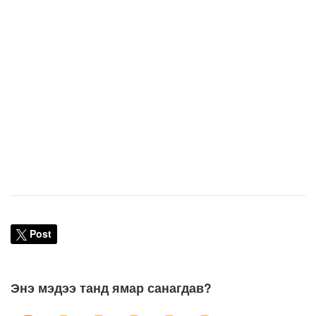
Post
Энэ мэдээ танд ямар санагдав?