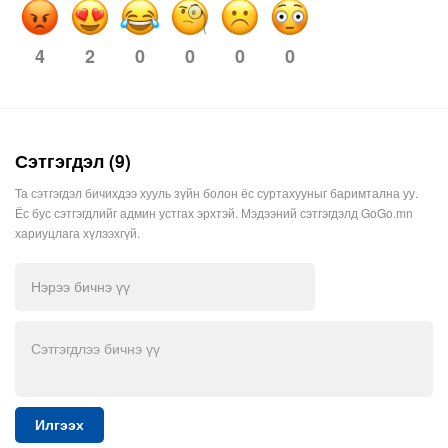
4
0
0
0
0
2
Сэтгэгдэл (9)
Та сэтгэгдэл бичихдээ хууль зүйн болон ёс суртахууныг баримтална уу.
Ёс бус сэтгэгдлийг админ устгах эрхтэй. Мэдээний сэтгэгдэлд GoGo.mn
хариуцлага хүлээхгүй.
Илгээх