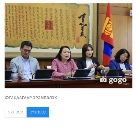
ХУГАЦААГААР ЭРЭМБЭЛЭХ
ЭХНЭЭС
СҮҮЛЭЭС