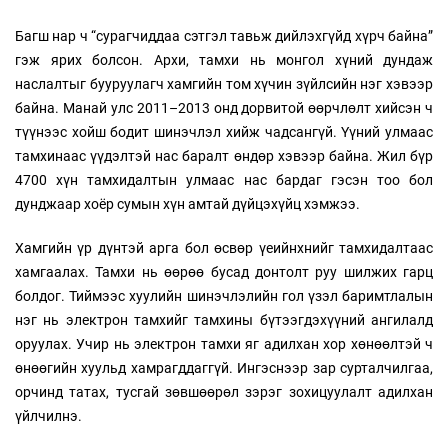
Багш нар ч “сурагчиддаа сэтгэл тавьж дийлэхгүйд хүрч байна”
гэж ярих болсон. Архи, тамхи нь монгол хүний дундаж
наслалтыг бууруулагч хамгийн том хүчин зүйлсийн нэг хэвээр
байна. Манай улс 2011–2013 онд дорвитой өөрчлөлт хийсэн ч
түүнээс хойш бодит шинэчлэл хийж чадсангүй. Үүний улмаас
тамхинаас үүдэлтэй нас баралт өндөр хэвээр байна. Жил бүр
4700 хүн тамхидалтын улмаас нас бардаг гэсэн тоо бол
дунджаар хоёр сумын хүн амтай дүйцэхүйц хэмжээ.
Хамгийн үр дүнтэй арга бол өсвөр үеийнхнийг тамхидалтаас
хамгаалах. Тамхи нь өөрөө бусад донтолт руу шилжих гарц
болдог. Тиймээс хуулийн шинэчлэлийн гол үзэл баримтлалын
нэг нь электрон тамхийг тамхины бүтээгдэхүүний ангилалд
оруулах. Учир нь электрон тамхи яг адилхан хор хөнөөлтэй ч
өнөөгийн хуульд хамрагддаггүй. Ингэснээр зар сурталчилгаа,
орчинд татах, тусгай зөвшөөрөл зэрэг зохицуулалт адилхан
үйлчилнэ.