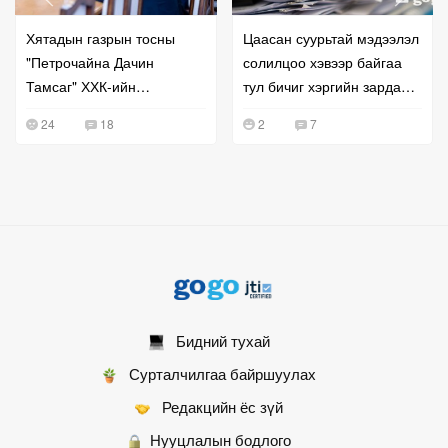
Хятадын газрын тосны
Цаасан суурьтай мэдээлэл
"Петрочайна Дачин
солилцоо хэвээр байгаа
Тамсаг" ХХК-ийн
тул бичиг хэргийн зардал
удирдлагатай уулзжээ
буурахгүй байна гэв
24
18
2
7
Бидний тухай
Сурталчилгаа байршуулах
Редакцийн ёс зүй
Нууцлалын бодлого