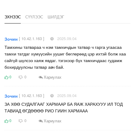
ЭХНЭЭС
СҮҮЛЭЭС
ШИЛДЭГ
[ 10.42.1.163 ]
2025.09.04
Зочин
Тамхины татвараа ч нэм тамхичдын татвар ч гарга угаасаа
тамхи татдаг хүмүүсийн уушиг бөглөрөөд цэр ихтэй болж хаа
сайгүй шүлсээ хаяж явдаг. тэгэхээр бүх тамхичдаас гудамж
бохирдуулсны татвар авч бай.
Хариулах
0
0
[ 10.42.1.163 ]
2025.09.04
Зочин
ЗА ХӨӨ СУДАЛГААГ ХАРМААР БА ЯАЖ ХАРАХУУУ ИЛ ТОД
ТАВИАД ӨГДӨӨӨӨ РИО ГИИН ХАРМААА
Хариулах
0
0