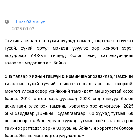
11 цаг 03 минут
2025.09.03
Тамхины хяналтын тухай хуульд нэмэлт, өөрчлөлт оруулах
тухай, хүний эрүүл мэндэд үзүүлэх хор хөнөөл зэрэг
асуудлаар УИХ-ын гишүүд болон эмч, сэтгэлзүйчдийн
төлөөлөл мэдээлэл өгч байна.
Энэ талаар
УИХ-ын гишүүн О.Номинчимэг
хэлэхдээ, "Тамхины
хяналтын тухай хуулийг шинэчлэх шалтгаан нь тодорхой.
Монгол Улсад өсвөр үеийнхний тамхидалт маш хурдтай өсөж
байна. 2019 онтой харьцуулахад 2023 онд янжуур болон
цахилгаан, электрон тамхины хэрэглээ эрс нэмэгдсэн. 2025
оны байдлаар ДЭМБ-ын судалгаагаар 100 хүүхэд тутмын 60
нь, өөрөөр хэлбэл гурван хүүхэд тутмын хоёр нь электрон
тамхи хэрэглэдэг, харин 33 хувь нь байнгын хэрэглэгч болсон
байна. Энэ нь маш ноцтой үзүүлэлт юм.