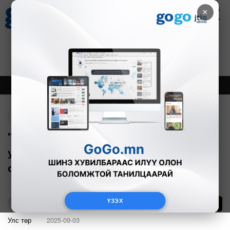
×
Цаг агаар
Зурхай
Валютын ханш
18
8.09
$
3594₮
Онцлох
Шинэ
Тренд
Буцах
"Жил бүр 4700 хүн тамхидалтын
улмаас нас бардаг гэсэн тоо бий. Хоёр
сумын хүн амтай дүйцнэ"
ҮЗЭХ
7
Б.Азбаяр
Улс төр
2025-09-03