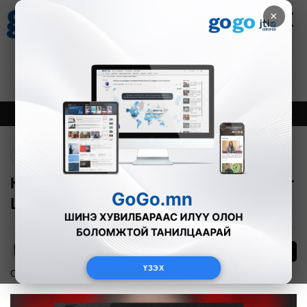
×
Цаг агаар
Зурхай
Валютын ханш
27
8.07
$
3594₮
Онцлох
Шинэ
Тренд
Буцах
Huns Хятадын Rare Atom-ыг Challenger
League-ээс хаслаа
37
А.Эрхэмбаяр
ҮЗЭХ
Спорт
2025-05-02