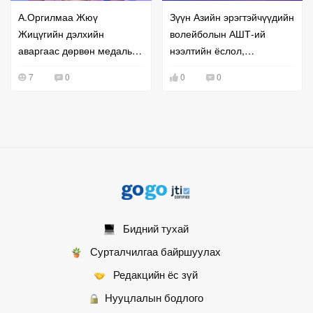
А.Оргилмаа Жюү
Зүүн Азийн эрэгтэйчүүдийн
Жицүгийн дэлхийн
волейболын АШТ-ий
аваргаас дөрвөн медаль
нээлтийн ёслол,
хүртлээ
тоглолтууд боллоо
7
0
0
0
Бидний тухай
Сурталчилгаа байршуулах
Редакцийн ёс зүй
Нууцлалын бодлого