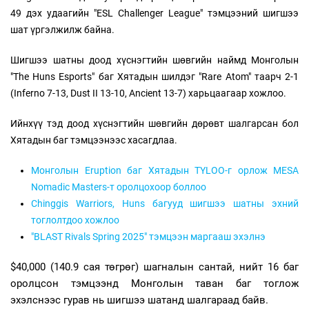
49 дэх удаагийн "ESL Challenger League" тэмцээний шигшээ
шат үргэлжилж байна.
Шигшээ шатны доод хүснэгтийн шөвгийн наймд Монголын
"The Huns Esports" баг Хятадын шилдэг "Rare Atom" таарч 2-1
(Inferno 7-13, Dust II 13-10, Ancient 13-7) харьцаагаар хожлоо.
Ийнхүү тэд доод хүснэгтийн шөвгийн дөрөвт шалгарсан бол
Хятадын баг тэмцээнээс хасагдлаа.
Монголын Eruption баг Хятадын TYLOO-г орлож MESA
Nomadic Masters-т оролцохоор боллоо
Chinggis Warriors, Huns багууд шигшээ шатны эхний
тоглолтдоо хожлоо
"BLAST Rivals Spring 2025" тэмцээн маргааш эхэлнэ
$40,000 (140.9 сая төгрөг) шагналын сантай, нийт 16 баг
оролцсон тэмцээнд Монголын таван баг тоглож
эхэлснээс гурав нь шигшээ шатанд шалгараад байв.