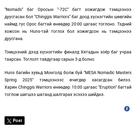
"Nomads" баг Оросын "-72C" багт хожигдож тэмцээнээ
дуусгасан бол "Chinggis Warriors" баг доод хүснэгтийн шөвгийн
наймд тус Орос багтай өнөөдөр 20:00 цагаас тоглоно. Тэдний
хожсон нь Huns-тай тоглох бол хожигдсон нь тэмцээнээ
дуусгана.
Тэмцээний дээд хүснэгтийн финалд Хятадын хоёр баг учраа
таарсан. Тоглолт тавдугаар сарын 3-д болно.
Huns багийн хувьд Монголд болж буй "MESA Nomadic Masters
Spring 2025" тэмцээнээс өчигдөр хасагдсан билээ.
Харин Chinggis Warriors өнөөдөр 10:00 цагаас "Eruption" багтай
тоглож шигшээ шатанд шалгарах эсэхээ шийднэ.
Post