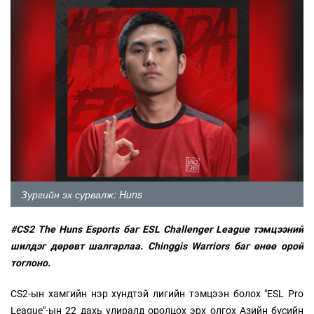
Зургийн эх сурвалж: Huns
#CS2 The Huns Esports баг ESL Challenger League тэмцээний
шилдэг дөрөвт шалгарлаа.
Chinggis Warriors баг өнөө орой
тоглоно.
CS2-ын хамгийн нэр хүндтэй лигийн тэмцээн болох "ESL Pro
League"-ын 22 дахь улиралд оролцох эрх олгох Азийн бүсийн