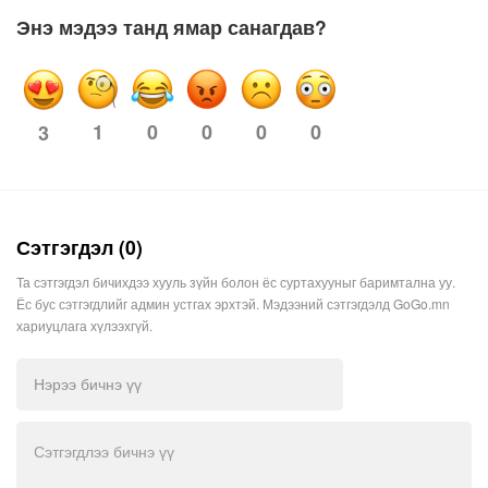
Энэ мэдээ танд ямар санагдав?
1
0
0
0
0
3
Сэтгэгдэл (0)
Та сэтгэгдэл бичихдээ хууль зүйн болон ёс суртахууныг баримтална уу.
Ёс бус сэтгэгдлийг админ устгах эрхтэй. Мэдээний сэтгэгдэлд GoGo.mn
хариуцлага хүлээхгүй.