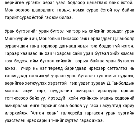
өөрийгөө үргэлж эерэг үзэл бодлоор цэнэглэж байх ёстой.
Мөн өөртөө шаардлага тавьж, нэмж сурах ёстой юу байна
тэрийг сурах ёстой гэх юм билээ.
Уран бүтээлийг уран бүтээл чигээр нь хийхийг зорьдог уран
Минжүүрийн ач, Монголын Пикассо гэж нэрлэгддэг Д.Ганболд
зураач дан ганц төрлөөр дагнаад явъя гэж боддоггүй нэгэн.
Тэрээр хаанаас нь хэн ч харсан сайн уран бүтээл хийх юмсан
гэж бодож, ийм бүтээл хийхийг зорьж байгаа уран бүтээлч
ажээ. Учир нь нэг төрөлд баригдаад ирэхээр сэтгэлгээ нь
хашигдаад хөгжихгүй учраас уран бүтээлч хүн юмыг судалж,
өөрийгөө хөгжүүлэх хэрэгтэй гэж үздэг зураач Д.Ганболдын
монгол ахуй төрх, нүүдэлчин амьдрал ирээдүйд оршин
тогтносоор байх уу. Ирээдүй хойч үеийнхэн маань хөдөөний
амьдралын өнгө төрхийг сана болов уу гэсэн асуултад хариу
илэрхийлж “Алтан хаан” галлерейд гаргасан уран зургийн
үзэсгэлэн ирэх сарын 1-нийг хүртэл гарах ажээ.