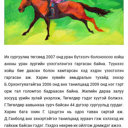
Их сургуулиа төгсөөд 2007 онд уран бүтээлч болсноосоо хойш
анхны уран зургийн үзэсгэлэнгээ гаргасан байна. Түүнээс
хойш бие даасан болон хамтарсан хэд хэдэн үзэсгэлэн
гаргасан аж. Харин хувийн амьдралын тухайд эхнэр
Б.Орхонтуяатайгаа 2006 онд анх танилцаад 2009 онд нэг гэрт
орж гал голомтоо бадраасан байна. Жилийн дараа залуу
хосууд үрийн зулай үнэрлэж, Төгөлдөр гэдэг хүүтэй болжээ.
Г.Төгөлдөр аавынхаа сурч байсан 44 дүгээр сургуульд сурдаг.
Харин бага охин Г. Цэцүгэн нь одоо таван сартай аж.
Д.Ганболд анх эхнэртэйгээ танилцаад зураач гэж хэлэхэд их
гайхаж байсан гэдэг. Гэхдээ нөхрөө их ойлгож дэмждэг ажээ.