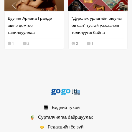
Дуучин Ариана Гранде
“Дүрслэх урлагийн оюуны
шинэ цомгоо
өв сан” тусгай үзэсгэлэнг
танилцууллаа
толилуулж байна
1
2
2
1
Бидний тухай
Сурталчилгаа байршуулах
Редакцийн ёс зүй