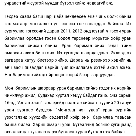
учраас тийм сүртэй мундаг бүтээл хийж чадаагүй аж.
Гэхдээ хааяа багш нар, найз нөхдөөсөө энэ чинь болж байна
гэх мэтээр магтаалын үг сонсох гоё санагддаг байжээ. Их
сургуулиа төгссөний дараа 2011, 2012 онд юутай ч гэсэн уран
баримлаа оролдъё гэсэн бодол төрснөөр морьтой хоёр уран
баримлыг хийсэн байна. Уран баримал хийх гэдэг тийм
амархан ажил биш гэнэ. Их хугацаа шаардагдана. Эхлээд эх
загвараа хатуу биетээр хийнэ. Дараа нь резинээр хэвийг нь
авч засч янзалдаг нарийн үйл ажиллагаа ихтэй ажил ажээ.
Нэг баримал хийхэд ойролцоогоор 4-5 сар зарцуулдаг.
Мөн баримлын шавраар уран баримал хийнэ гэдэг их нарийн
чимхлүүр ажил, будахад хүртэл хэцүү байдаг гэнэ. Энэ сарын
16-нд “Алтан хаан” галлерейд нээлтээ хийсэн түүний 20 гаруй
уран зургаас бүрдсэн “Монголд нэг удаа” уран зургийн
үзэсгэлэнд хүүхдийн сэдэвтэй хоёр энэ баримлаа тавьсан
байна билээ. Харин ямар ч уран бүтээлчид богино хугацаанд
эсвэл их цаг хугацаа зарж бүтээсэн уран бүтээл гэж байдаг.