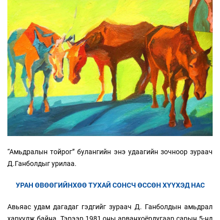
“Амьдралын тойрог” булангийн энэ удаагийн зочноор зураач
Д.Ганболдыг урилаа.
УРАН ӨВӨӨГИЙНХӨӨ ТУХАЙ СОНСЧ ӨССӨН ХҮҮХЭД НАС
Авьяас удам дагадаг гэдгийг зураач Д. Ганболдын амьдрал
харуулж байна. Тэрээр 1981 оны арванхоёрдугаар сарын 5-нд