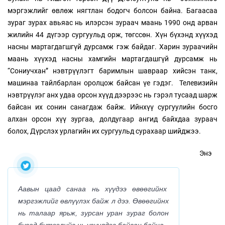
мэргэжлийг өвлөж нягтлан бодогч болсон байна. Багаасаа
зураг зурах авьяас нь илэрсэн зураач маань 1990 онд арван
жилийн 44 дүгээр сургуульд орж, төгссөн. Хүн бүхэнд хүүхэд
насны мартагдагшгүй дурсамж гэж байдаг. Харин зураачийн
маань хүүхэд насны хамгийн мартагдашгүй дурсамж нь
“Сониучхан” нэвтрүүлэгт баримлын шавраар хийсэн танк,
машинаа тайлбарлан оролцож байсан үе гэдэг. Телевизийн
нэвтрүүлэг анх удаа орсон хүүд дээрээс нь гэрэл тусаад шарж
байсан их сонин санагдаж байж. Ийнхүү сургуулийн босго
алхан орсон хүү зургаа, долдугаар ангид байхдаа зураач
болох, Дүрслэх урлагийн их сургуульд сурахаар шийджээ.
Энэ
Аавын цаад санаа нь хүүдээ өвөөгийнх
мэргэжлийг өвлүүлэх байж л дээ. Өвөөгийнх
нь талаар ярьж, зурсан уран зураг болон