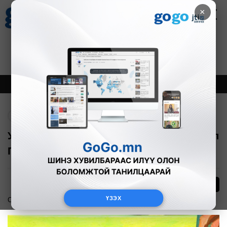
×
Цаг агаар
Зурхай
Валютын ханш
30
8.08
$
3594₮
Онцлох
Шинэ
Тренд
Буцах
Уран өвөөгийн үргэлжлэл буюу Монгол
Пикассо
0
ҮЗЭХ
Соёл урлаг
2019-08-19