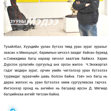
Тухайлбал, Хүүхдийн урлан бүтээх төвд уран зураг зурахыг
заасан н.Мөнхцэцэг, баримлын хичээл заадаг байсан буриад
н.Сэвжидмаа багш нараар хичээл заалгаж байжээ. Харин
Дүрслэх урлагийн сургуульд анх орсон жилээ Ч.Энхжаргал
гэдэг модерн зураг, орчин үеийн чиглэлээр уран бүтээлээ
туурвидаг зураачийн шавь болсон байна. Гэвч энэ багш нь
дараа жилээс нь уран бүтээлээ хөөж сургуулиасаа гарчээ.
Ингэснээр оронд нь ангийнх нь багшаар ирсэн Д. Мягмар
багшийнхаа ангийг төгссөн байна.