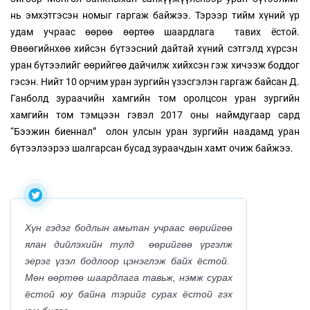
нь эмхэтгэсэн номыг гаргаж байжээ. Тэрээр тийм хүний үр
удам учраас өөрөө өөртөө шаардлага тавих ёстой.
Өвөөгийнхөө хийсэн бүтээсний дайтай хүний сэтгэлд хүрсэн
уран бүтээлийг өөрийгөө дайчилж хийхсэн гэж хичээж боддог
гэсэн. Нийт 10 орчим уран зургийн үзэсгэлэн гаргаж байсан Д.
Ганболд зураачийн хамгийн том оролцсон уран зургийн
хамгийн том тэмцээн гэвэл 2017 оны наймдугаар сард
“Бээжин биеннал” олон улсын уран зургийн наадамд уран
бүтээлээрээ шалгарсан бусад зураачдын хамт очиж байжээ.
Хүн гэдэг бодлын амьтан учраас өөрийгөө
ялан дийлэхийн тулд өөрийгөө үргэлж
эерэг үзэл бодлоор цэнэглэж байх ёстой.
Мөн өөртөө шаардлага тавьж, нэмж сурах
ёстой юу байна тэрийг сурах ёстой гэх