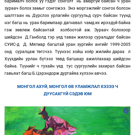
барималч болох уу гэдэг сонголт нь амаргүй байсан ч уран
зураач болох замыг сонгожээ. Энэ мэргэжлийг сонгох болсон
шалтгаан нь Дүрслэх урлагийн сургуульд сурч байсан түүнд
нэг багш нь уран баримлаар дагнавал чамд их ирээдүй байна
гэж зөвлөж байсантай холбоотой аж. Зураач болохоор
шийдсэн Д.Ганболд тэр үед таван жилээр суралцдаг байсан
СУИС-д Д. Мягмар багштай уран зургийн ангийг 1999-2005
онд суралцаж төгсчээ. Түүнээс хойш хоёр жилийн дараа л
Хүүхдийн урлан бүтээх төвд багшаар ажиллахаар шийдсэн
байна. Түүнийг ч тухайн үед тус сургуулийн захирал байсан
гавьяат багш Б.Цэрэндорж дуртайяа хүлээн авчээ.
МОНГОЛ АХУЙ, МОНГОЛ ӨВ УЛАМЖЛАЛ ХЭЗЭЭ Ч
ДУУСАХГҮЙ СЭДЭВ ЮМ