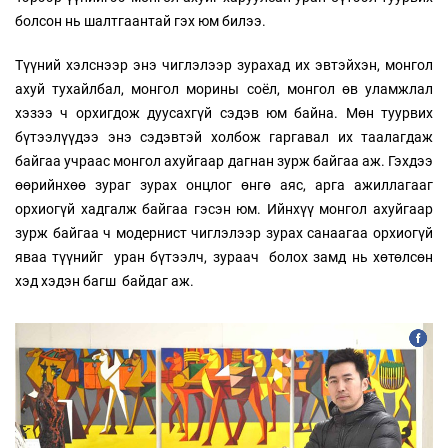
болсон нь шалтгаантай гэх юм билээ.
Түүний хэлснээр энэ чиглэлээр зурахад их эвтэйхэн, монгол
ахуй тухайлбал, монгол морины соёл, монгол өв уламжлал
хэзээ ч орхигдож дуусахгүй сэдэв юм байна. Мөн туурвих
бүтээлүүдээ энэ сэдэвтэй холбож гаргавал их таалагдаж
байгаа учраас монгол ахуйгаар дагнан зурж байгаа аж. Гэхдээ
өөрийнхөө зураг зурах онцлог өнгө аяс, арга ажиллагааг
орхиогүй хадгалж байгаа гэсэн юм. Ийнхүү монгол ахуйгаар
зурж байгаа ч модернист чиглэлээр зурах санаагаа орхиогүй
яваа түүнийг уран бүтээлч, зураач болох замд нь хөтөлсөн
хэд хэдэн багш байдаг аж.