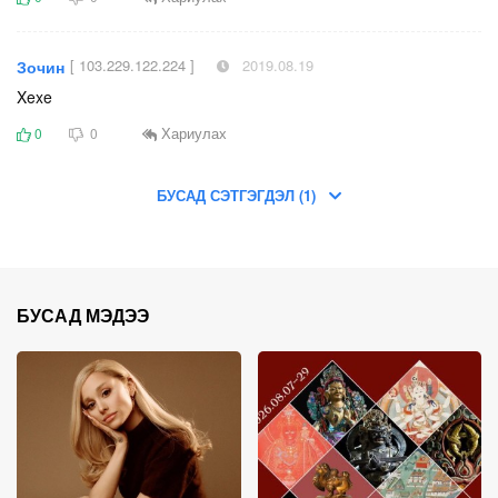
[ 103.229.122.224 ]
2019.08.19
Зочин
Xexe
Хариулах
0
0
БУСАД СЭТГЭГДЭЛ (1)
БУСАД МЭДЭЭ