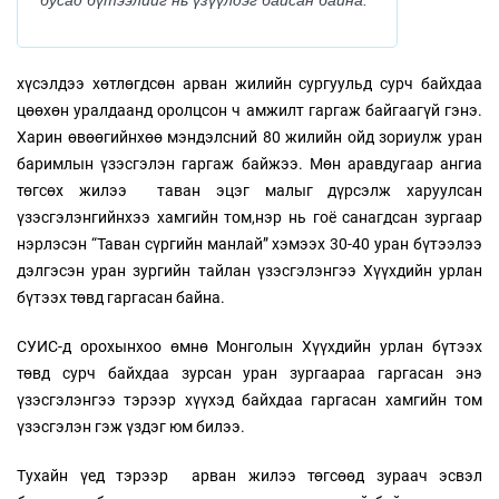
бусад бүтээлийг нь үзүүлдэг байсан байна.
хүсэлдээ хөтлөгдсөн арван жилийн сургуульд сурч байхдаа
цөөхөн уралдаанд оролцсон ч амжилт гаргаж байгаагүй гэнэ.
Харин өвөөгийнхөө мэндэлсний 80 жилийн ойд зориулж уран
баримлын үзэсгэлэн гаргаж байжээ. Мөн аравдугаар ангиа
төгсөх жилээ таван эцэг малыг дүрсэлж харуулсан
үзэсгэлэнгийнхээ хамгийн том,нэр нь гоё санагдсан зургаар
нэрлэсэн “Таван сүргийн манлай” хэмээх 30-40 уран бүтээлээ
дэлгэсэн уран зургийн тайлан үзэсгэлэнгээ Хүүхдийн урлан
бүтээх төвд гаргасан байна.
СУИС-д орохынхоо өмнө Монголын Хүүхдийн урлан бүтээх
төвд сурч байхдаа зурсан уран зургаараа гаргасан энэ
үзэсгэлэнгээ тэрээр хүүхэд байхдаа гаргасан хамгийн том
үзэсгэлэн гэж үздэг юм билээ.
Тухайн үед тэрээр арван жилээ төгсөөд зураач эсвэл