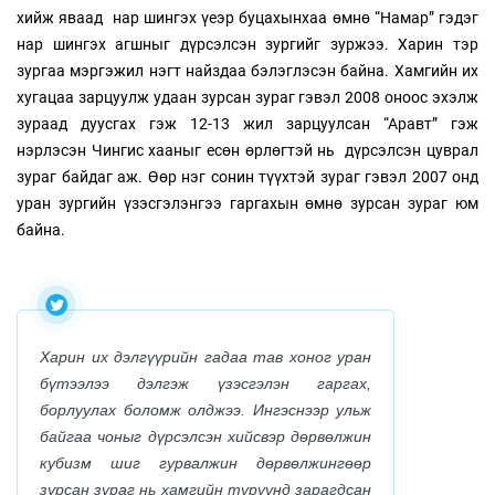
хийж яваад нар шингэх үеэр буцахынхаа өмнө “Намар” гэдэг
нар шингэх агшныг дүрсэлсэн зургийг зуржээ. Харин тэр
зургаа мэргэжил нэгт найздаа бэлэглэсэн байна. Хамгийн их
хугацаа зарцуулж удаан зурсан зураг гэвэл 2008 оноос эхэлж
зураад дуусгах гэж 12-13 жил зарцуулсан “Аравт” гэж
нэрлэсэн Чингис хааныг есөн өрлөгтэй нь дүрсэлсэн цуврал
зураг байдаг аж. Өөр нэг сонин түүхтэй зураг гэвэл 2007 онд
уран зургийн үзэсгэлэнгээ гаргахын өмнө зурсан зураг юм
байна.
Харин их дэлгүүрийн гадаа тав хоног уран
бүтээлээ дэлгэж үзэсгэлэн гаргах,
борлуулах боломж олджээ. Ингэснээр ульж
байгаа чоныг дүрсэлсэн хийсвэр дөрвөлжин
кубизм шиг гурвалжин дөрвөлжингөөр
зурсан зураг нь хамгийн түрүүнд зарагдсан