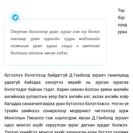
Тэр
бүр
хүнд
Оюутан болсноор уран зураг гэж юу болох
уран
талаар уран зургийн суурь мэдлэгийг
эзэмшиж уран зураг хэцүү ч амттай
болохыг ойлгож авсан гэдэг.
бүтээлээ бэлэглээд байдаггүй Д.Ганболд зураач танилцаад
удаагүй байхдаа эхнэртээ өөрийг нь зурсан зурагаа
бэлэглэдэг байсан гэдэг. Харин саяхан болсон арван жилийн
ангийнхаа уулзалтын үеэр бага ангийн нэг, ахлах ангийн хоёр
багшдаа санаачилгаараа уран бүтээлээ бэлэглэжээ. Нэгэн үе
тухайн үеийнхээ сонирхлоор модернист чиглэлээр зурж
Монголын Пикассо гэж нэрлэгдэж явсан Д.Ганболд зураач
одоо монгол ахуйг харуулсан зураг дагнан зурдаг болжээ.
Тэрээр үүнийгээ монгол ахуйг харуулсан уран бүтээл туурвих