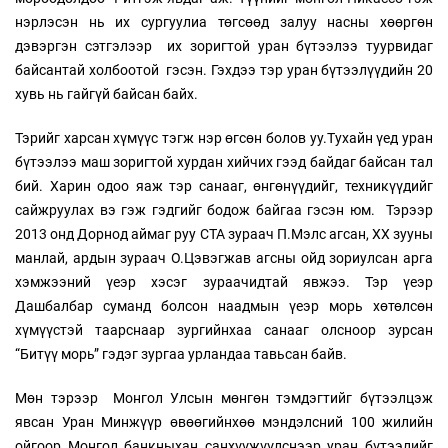
нэрлэсэн нь их сургуулиа төгсөөд залуу насны хөөргөн
дэвэргэн сэтгэлээр их зоригтой уран бүтээлээ туурвидаг
байсантай холбоотой гэсэн. Гэхдээ тэр уран бүтээлүүдийн 20
хувь нь гайгүй байсан байх.
Тэрийг харсан хүмүүс тэгж нэр өгсөн болов уу.Тухайн үед уран
бүтээлээ маш зоригтой хурдан хийчих гээд байдаг байсан тал
бий. Харин одоо яаж тэр санааг, өнгөнүүдийг, техникүүдийг
сайжруулах вэ гэж гэдгийг бодож байгаа гэсэн юм. Тэрээр
2013 онд Дорнод аймаг руу СТА зураач П.Мэлс агсан, ХХ зууны
манлай, ардын зураач О.Цэвэгжав агсны ойд зориулсан арга
хэмжээний үеэр хэсэг зураачидтай явжээ. Тэр үеэр
Дашбалбар суманд болсон наадмын үеэр морь хөтөлсөн
хүмүүстэй таарснаар зургийнхаа санааг олсноор зурсан
“Битүү морь” гэдэг зургаа урландаа тавьсан байв.
Мөн тэрээр Монгол Улсын мөнгөн тэмдэгтийг бүтээлцэж
явсан Уран Минжүүр өвөөгийнхөө мэндэлсний 100 жилийн
ойгоор Монгол банкныхан санхүүжүүлснээр уран бүтээлийг