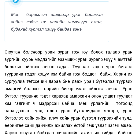
Мөн баримлын шавраар уран баримал
хийнэ гэдэг их нарийн чимхлүүр ажил,
будахад хүртэл хэцүү байдаг гэнэ.
Оюутан болсноор уран зураг гэж юу болох талаар уран
зургийн суурь мэдлэгийг эзэмшиж уран зураг хэцүү ч амттай
болохыг ойлгож авсан гэдэг. Түүнээс гадна уран бүтээл
туурвина гэдэг хэцүү юм байна гэж боддог байж. Харин их
сургуулиа төгссөний дараа бие дааж уран бүтээлээ туурвих
амаргүй болохыг өөрийн биеэр үзэж ойлгож авчээ. Уран
бүтээл туурвина гэдэг харахад амархан ч олон үе шат туулдаг
юм гэдгийг ч мэдэрсэн байна. Мөн урлагийн тогоонд
чанагдахын тулд, олон уран бүтээлчдээс ялгарч, уран
бүтээлээ сайн хийж, илүү сайн уран бүтээл туурвихийн тулд
өөрийгөө сайн дайчилж ажиллах ёстой гэж үздэг нэгэн ажээ.
Харин оюутан байхдаа хичээлийн ажил их хийдэг байсан