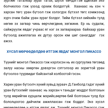
зургийг таталбар зураг татах, шүлэг бичдэгтэй адилхан энэ
болчихлоо гэж үзээд орхиж болдоггүй. Хаанаас нь хэн ч
харсан төгс уран бүтээл гэж хэлэгдэх бүтээл төгс хэмжээнд
хүрч очиж байж уран зураг болдог. Тийм бүтээл хийхийн тулд
нөгөө эх загвар чинь өөрчлөгдөнө, хөгжинө. Ер нь судалж,
сайжруулж явдаг учраас яг нэг эх загвараараа байхаар уран
бүтээлд ажиллагаа их дутуу орсон юм шиг санагддаг гэх
ажээ.
ХҮСЭЛ МӨРӨӨДӨЛДӨӨ ИТГЭЖ ЯВДАГ МОНГОЛ ПИКАССО
Түүнийг монгол Пикассо гэж нэрлэсэн нь их сургуулиа төгсөөд
залуу насны хөөргөн дэвэргэн сэтгэлээр их зоригтой уран
бүтээлээ туурвидаг байсантай холбоотой гэсэн.
Харин уран бүтээлч хүний хувьд зураач Д.Ганболд гэдэг хүний
уран бүтээлийг хаанаас нь харсан ч таньдаг мэддэг болгохын
тулд өөрийгөө хурцалж мэрийх,өөртөө бий болгохын тулд бүх
бололцоогоо дайчилж ажиллахсан гэж боддог. Энэ хүсэл
мөрөөдөлдөө ч итгэж явдаг аж. Түүнийг монгол Пикассо гэж