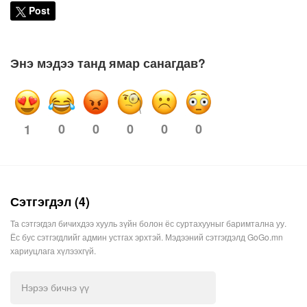
Post
Энэ мэдээ танд ямар санагдав?
0
0
0
0
0
1
Сэтгэгдэл (4)
Та сэтгэгдэл бичихдээ хууль зүйн болон ёс суртахууныг баримтална уу.
Ёс бус сэтгэгдлийг админ устгах эрхтэй. Мэдээний сэтгэгдэлд GoGo.mn
хариуцлага хүлээхгүй.