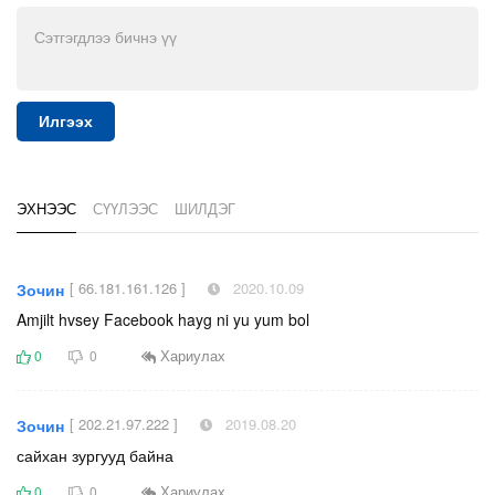
Илгээх
ЭХНЭЭС
СҮҮЛЭЭС
ШИЛДЭГ
[ 66.181.161.126 ]
2020.10.09
Зочин
Amjilt hvsey Facebook hayg ni yu yum bol
Хариулах
0
0
[ 202.21.97.222 ]
2019.08.20
Зочин
сайхан зургууд байна
Хариулах
0
0