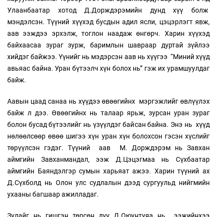
Улаанбаатар хотод Д.Дорждэрэмийн дунд хүү болж
мэндэлсэн. Түүний хүүхэд бусдын адил ясли, цэцэрлэгт явж,
аав ээждээ эрхэлж, тоглон наадаж өнгөрч. Харин хүүхэд
байхаасаа зураг зурж, баримлын шавраар дуртай зүйлээ
хийдэг байжээ. Үүнийг нь мэдэрсэн аав нь хүүгээ “Миний хүүд
авьяас байна. Уран бүтээлч хүн болох нь” гэж их урамшуулдаг
байж.
Аавын цаад санаа нь хүүдээ өвөөгийнх мэргэжлийг өвлүүлэх
байж л дээ. Өвөөгийнх нь талаар ярьж, зурсан уран зураг
болон бусад бүтээлийг нь үзүүлдэг байсан байна. Энэ нь хүүд
нөлөөлсөөр өвөө шигээ хүн уран хүн болохсон гэсэн хүслийг
төрүүлсэн гэдэг. Түүний аав М. Дорждэрэм нь Завхан
аймгийн Завханмандал, ээж Д.Цэцэгмаа нь Сүхбаатар
аймгийн Баяндэлгэр сумын харьяат ажээ. Харин түүний ах
Д.Сүхболд нь Олон улс судлалын дээд сургуульд нийгмийн
ухааны багшаар ажилладаг.
Зулайг нь гишгэн төрсөн дүү Д.Оюунтуяа нь ээжийнхээ