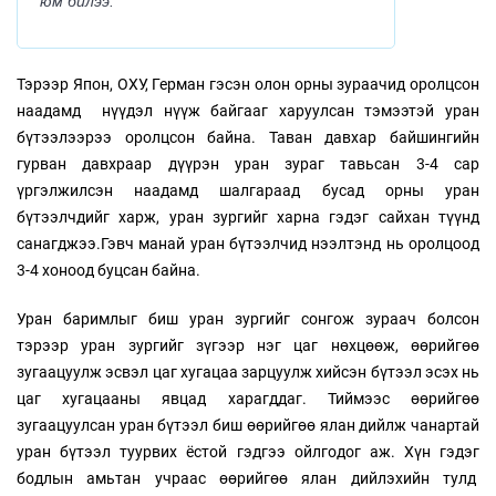
юм билээ.
Тэрээр Япон, ОХУ, Герман гэсэн олон орны зураачид оролцсон
наадамд нүүдэл нүүж байгааг харуулсан тэмээтэй уран
бүтээлээрээ оролцсон байна. Таван давхар байшингийн
гурван давхраар дүүрэн уран зураг тавьсан 3-4 сар
үргэлжилсэн наадамд шалгараад бусад орны уран
бүтээлчдийг харж, уран зургийг харна гэдэг сайхан түүнд
санагджээ.Гэвч манай уран бүтээлчид нээлтэнд нь оролцоод
3-4 хоноод буцсан байна.
Уран баримлыг биш уран зургийг сонгож зураач болсон
тэрээр уран зургийг зүгээр нэг цаг нөхцөөж, өөрийгөө
зугаацуулж эсвэл цаг хугацаа зарцуулж хийсэн бүтээл эсэх нь
цаг хугацааны явцад харагддаг. Тиймээс өөрийгөө
зугаацуулсан уран бүтээл биш өөрийгөө ялан дийлж чанартай
уран бүтээл туурвих ёстой гэдгээ ойлгодог аж. Хүн гэдэг
бодлын амьтан учраас өөрийгөө ялан дийлэхийн тулд