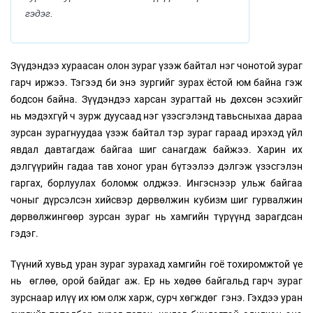
гэдэг.
Зүүдэндээ хураасан олон зураг үзэж байтал нэг чонотой зураг
гарч иржээ. Тэгээд би энэ зургийг зурах ёстой юм байна гэж
бодсон байна. Зүүдэндээ харсан зурагтай нь дөхсөн эсэхийг
нь мэдэхгүй ч зурж дуусаад нэг үзэсгэлэнд тавьсныхаа дараа
зурсан зурагнуудаа үзэж байтал тэр зураг гараад ирэхэд үйл
явдал давтагдаж байгаа шиг санагдаж байжээ. Харин их
дэлгүүрийн гадаа тав хоног уран бүтээлээ дэлгэж үзэсгэлэн
гаргах, борлуулах боломж олджээ. Ингэснээр ульж байгаа
чоныг дүрсэлсэн хийсвэр дөрвөлжин кубизм шиг гурвалжин
дөрвөлжингөөр зурсан зураг нь хамгийн түрүүнд зарагдсан
гэдэг.
Түүний хувьд уран зураг зурахад хамгийн гоё тохиромжтой үе
нь өглөө, орой байдаг аж. Ер нь хөдөө байгальд гарч зураг
зурснаар илүү их юм олж харж, сурч хөгждөг гэнэ. Гэхдээ уран