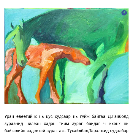
Уран өвөөгийнх нь цус судсаар нь гүйж байгаа Д.Ганболд
зураачид нилээн хэдэн тийм зураг байдаг ч ихэнх нь
байгалийн сэдэвтэй зураг аж. Тухайлбал,Тэрэлжид судалбар