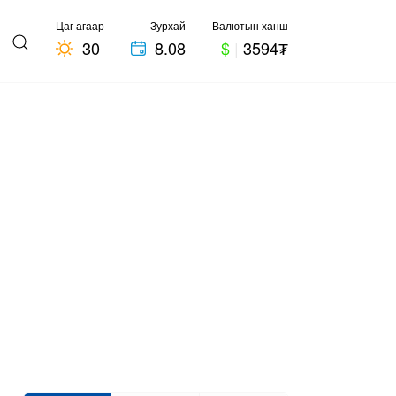
Цаг агаар
Зурхай
Валютын ханш
30
8.08
$
|
3594₮