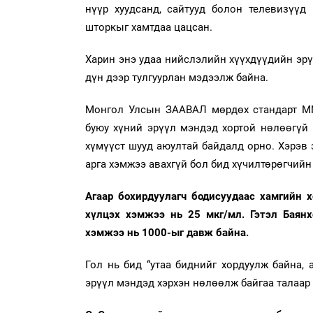
нүүр хуудсанд, сайтууд болон телевизүүд
шторкыг хамтдаа цацсан.
Харин энэ удаа нийслэлийн хүүхдүүдийн эрү
дүн дээр тулгуурлан мэдээлж байна.
Монгол Улсын ЗААВАЛ мөрдөх стандарт MNS
буюу хүний эрүүл мэндэд хортой нөлөөгүй 
хүмүүст шууд аюултай байдалд орно. Хэрэв э
арга хэмжээ авахгүй бол бид хүчилтөрөгчийн 
Агаар бохирдуулагч бодисуудаас хамгийн 
хүлцэх хэмжээ нь 25 мкг/мл. Гэтэл Баян
хэмжээ нь 1000-ыг давж байна.
Гол нь бид “утаа биднийг хордуулж байна, 
эрүүл мэндэд хэрхэн нөлөөлж байгаа талаар 