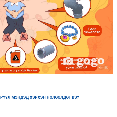
ЭРҮҮЛ МЭНДЭД ХЭРХЭН НӨЛӨӨЛДӨГ ВЭ?