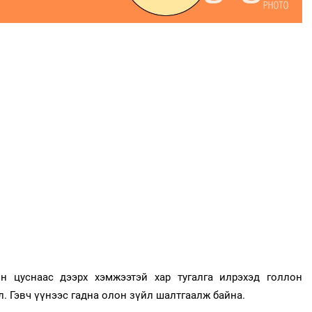
н цуснаас дээрх хэмжээтэй хар тугалга илрэхэд голлон
. Гэвч үүнээс гадна олон зүйл шалтгаалж байна.