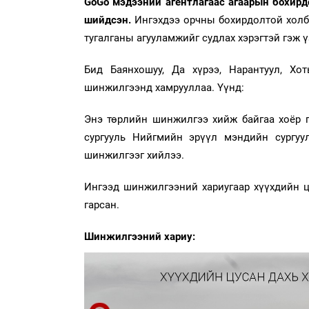
GoGo
мэдээний агентлагаас агаарын бохирд
шийдсэн.
Ингэхдээ орчны бохирдолтой холбо
тугалганы агууламжийг судлах хэрэгтэй гэж 
Бид Баянхошуу, Да хүрээ, Нарантуул, Хо
шинжилгээнд хамрууллаа. Үүнд:
Энэ төрлийн шинжилгээ хийж байгаа хоёр 
сургууль Нийгмийн эрүүл мэндийн сургу
шинжилгээг хийлээ.
Ингээд шинжилгээний хариугаар хүүхдийн цу
гарсан.
Шинжилгээний хариу: