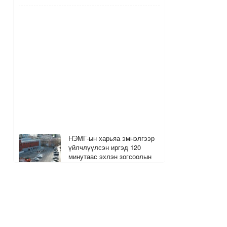
НЭМГ-ын харьяа эмнэлгээр
үйлчлүүлсэн иргэд 120
минутаас эхлэн зогсоолын
төлбөр төлнө
4
2
6 цагийн өмнө
The MongolZ багийн хуучин
гишүүд болох Senzu, Mzinho
нар өнөөдөр тоглоно