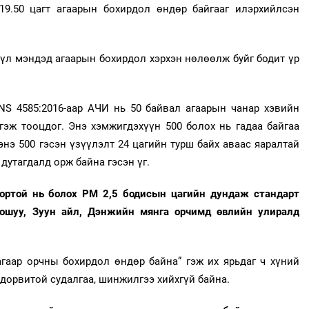
 19.50 цагт агаарын бохирдол өндөр байгааг илэрхийлсэн
үл мэндэд агаарын бохирдол хэрхэн нөлөөлж буйг бодит үр
 4585:2016-аар АЧИ нь 50 байвал агаарын чанар хэвийн
гэж тооцдог. Энэ хэмжигдэхүүн 500 болох нь гадаа байгаа
нэ 500 гэсэн үзүүлэлт 24 цагийн турш байх аваас яаралтай
дутагдалд орж байна гэсэн үг.
хортой нь болох РМ 2,5 бодисын цагийн дундаж стандарт
хошуу, Зуун айл, Дэнжийн мянга орчимд өвлийн улиралд
агаар орчны бохирдол өндөр байна” гэж их ярьдаг ч хүний
дорвитой судалгаа, шинжилгээ хийхгүй байна.