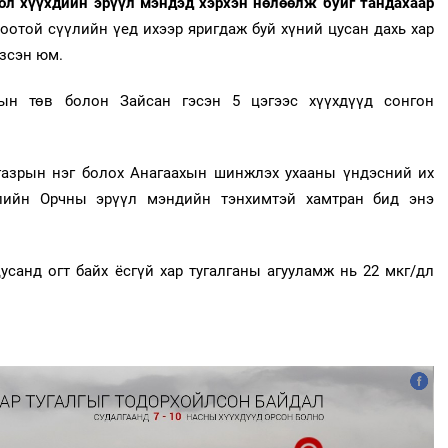
ол хүүхдийн эрүүл мэндэд хэрхэн нөлөөлж буйг тандахаар
отой сүүлийн үед ихээр яригдаж буй хүний цусан дахь хар
үзсэн юм.
тын төв болон Зайсан гэсэн 5 цэгээс хүүхдүүд сонгон
газрын нэг болох Анагаахын шинжлэх ухааны үндэсний их
улийн Орчны эрүүл мэндийн тэнхимтэй хамтран бид энэ
санд огт байх ёсгүй хар тугалганы агууламж нь 22 мкг/дл