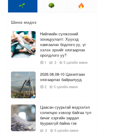
Шинэ мэдээ
Нийгмийн сүлжээний
зохицуулалт: Хүүхэд
хамгаалах бодлого уу, үг
хэлэх эрхийг хязгаарлах
оролдлого уу?
1
3
5 цагийн өмнө
2026.08.08-10 Цахилгаан
хязгаарлах байршлууд
2
5 цагийн өмнө
Цаасан суурьтай мэдээлэл
солилцоо хэвээр байгаа тул
бичиг хэргийн зардал
буурахгүй байна гэв
2
5 цагийн өмнө