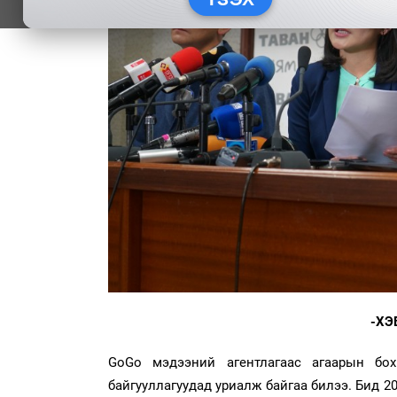
-ХЭ
GoGo мэдээний агентлагаас агаарын бо
байгууллагуудад уриалж байгаа билээ. Бид 2