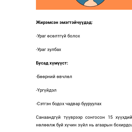
Жирэмсэн эмэгтэйчүүдэд:
-Ураг өсөлтгүй болох
-Ураг зулбах
Бусад хүмүүст:
-Бөөрний өвчлөл
-Үргүйдэл
-Сэтгэн бодох чадвар бууруулах
Санаандгүй түүврээр сонгосон 15 хүүхдий
нөлөөлж буй хүчин зүйл нь агаарын бохирдол