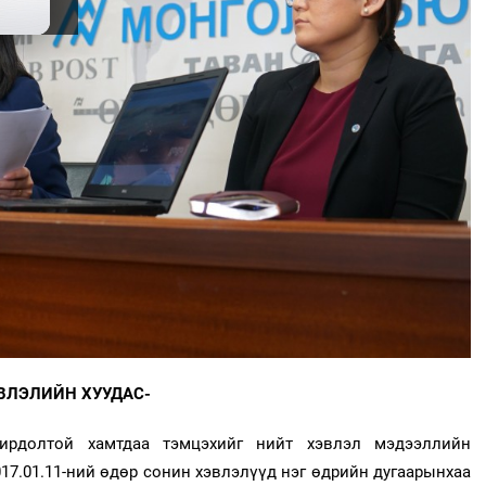
ВЛЭЛИЙН ХУУДАС-
хирдолтой хамтдаа тэмцэхийг нийт хэвлэл мэдээллийн
017.01.11-ний өдөр сонин хэвлэлүүд нэг өдрийн дугаарынхаа