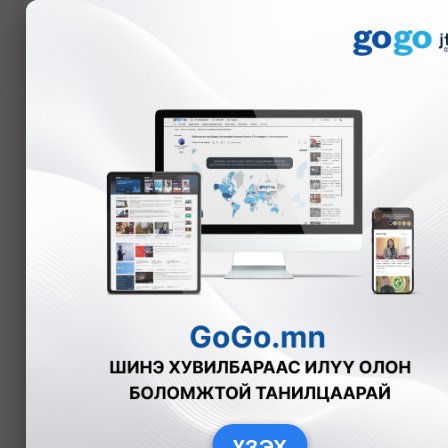
Мэдээ
GoGoNews: Баянхошуу
тугалга их гарлаа
О.Ариунбилэг
Нийгэм
2017-0
ҮЗЭХ