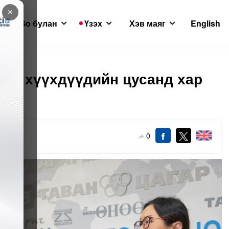
×
GoGo булан
Үзэх
Хэв маяг
English
ны хүүхдүүдийн цусанд хар
0
2-09