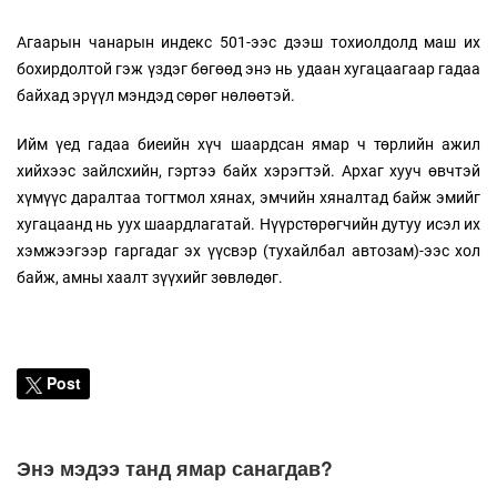
Агаарын чанарын индекс 501-ээс дээш тохиолдолд маш их
бохирдолтой гэж үздэг бөгөөд энэ нь удаан хугацаагаар гадаа
байхад эрүүл мэндэд сөрөг нөлөөтэй.
Ийм үед гадаа биеийн хүч шаардсан ямар ч төрлийн ажил
хийхээс зайлсхийн, гэртээ байх хэрэгтэй. Архаг хууч өвчтэй
хүмүүс даралтаа тогтмол хянах, эмчийн хяналтад байж эмийг
хугацаанд нь уух шаардлагатай. Нүүрстөрөгчийн дутуу исэл их
хэмжээгээр гаргадаг эх үүсвэр (тухайлбал автозам)-ээс хол
байж, амны хаалт зүүхийг зөвлөдөг.
Post
Энэ мэдээ танд ямар санагдав?