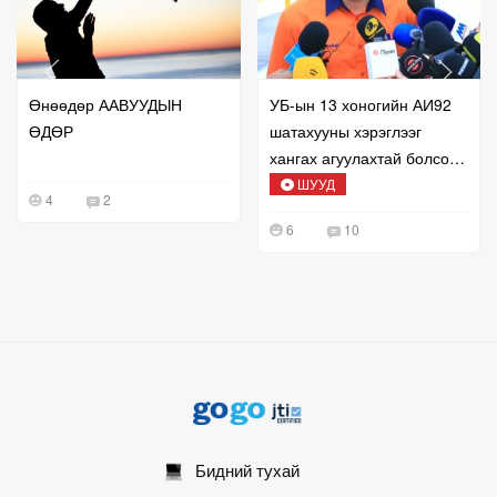
Өнөөдөр ААВУУДЫН
УБ-ын 13 хоногийн АИ92
ӨДӨР
шатахууны хэрэглээг
хангах агуулахтай болсон
талаар мэдээлж байна
ШУУД
4
2
6
10
Бидний тухай