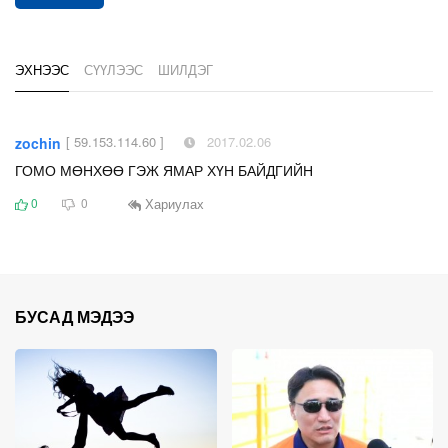
ЭХНЭЭС
СҮҮЛЭЭС
ШИЛДЭГ
[ 59.153.114.60 ]
2017.02.06
zochin
ГОМО МӨНХӨӨ ГЭЖ ЯМАР ХҮН БАЙДГИЙН
Хариулах
0
0
БУСАД МЭДЭЭ