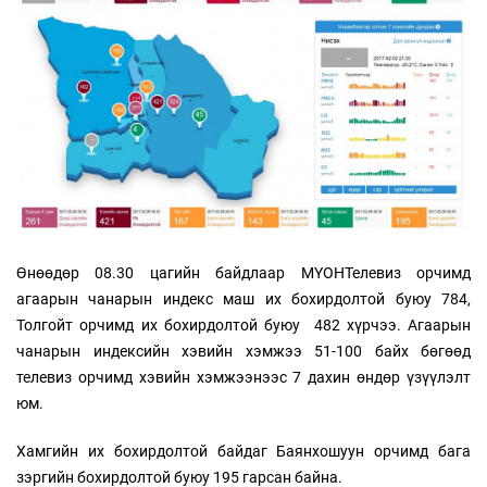
Өнөөдөр 08.30 цагийн байдлаар МҮОНТелевиз орчимд
агаарын чанарын индекс маш их бохирдолтой буюу 784,
Толгойт орчимд их бохирдолтой буюу 482 хүрчээ. Агаарын
чанарын индексийн хэвийн хэмжээ 51-100 байх бөгөөд
телевиз орчимд хэвийн хэмжээнээс 7 дахин өндөр үзүүлэлт
юм.
Хамгийн их бохирдолтой байдаг Баянхошуун орчимд бага
зэргийн бохирдолтой буюу 195 гарсан байна.