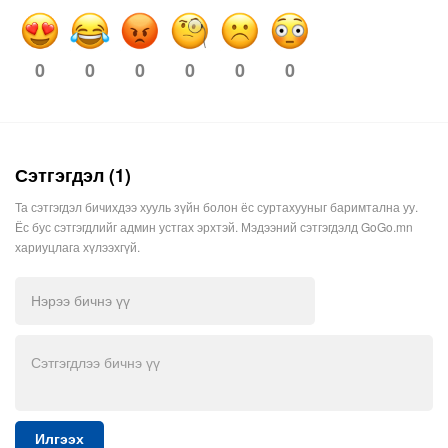
0
0
0
0
0
0
Сэтгэгдэл (1)
Та сэтгэгдэл бичихдээ хууль зүйн болон ёс суртахууныг баримтална уу.
Ёс бус сэтгэгдлийг админ устгах эрхтэй. Мэдээний сэтгэгдэлд GoGo.mn
хариуцлага хүлээхгүй.
Илгээх