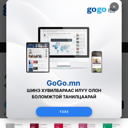
×
Цаг агаар
Зурхай
Валютын ханш
30
8.08
$
3594₮
Онцлох
Шинэ
Тренд
Буцах
Агаарын чанарын индекс: Телевиз
орчимд 734, Толгойтод 482
0
А.Мишээл
ҮЗЭХ
Нийгэм
2017-02-06