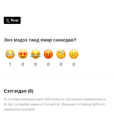
Post
Энэ мэдээ танд ямар санагдав?
1
0
0
0
0
0
Сэтгэгдэл (0)
Та сэтгэгдэл бичихдээ хууль зүйн болон ёс суртахууныг баримтална уу.
Ёс бус сэтгэгдлийг админ устгах эрхтэй. Мэдээний сэтгэгдэлд GoGo.mn
хариуцлага хүлээхгүй.