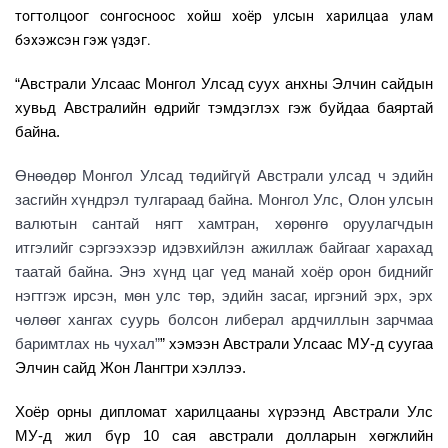
тогтолцоог сонгосноос хойш хоёр улсын харилцаа улам
бэхэжсэн гэж үздэг.
“Австрали Улсаас Монгол Улсад суух анхны Элчин сайдын
хувьд Австралийн өдрийг тэмдэглэх гэж буйдаа баяртай
байна.
Өнөөдөр Монгол Улсад төдийгүй Австрали улсад ч эдийн
засгийн хүндрэл тулгараад байна. Монгол Улс, Олон улсын
валютын сантай нягт хамтран, хөрөнгө оруулагчдын
итгэлийг сэргээхээр идэвхийлэн ажиллаж байгааг харахад
таатай байна. Энэ хүнд цаг үед манай хоёр орон биднийг
нэгтгэж ирсэн, мөн улс төр, эдийн засаг, иргэний эрх, эрх
чөлөөг хангах суурь болсон либерал ардчиллын зарчмаа
баримтлах нь чухал”
” хэмээн Австрали Улсаас МУ-
д суугаа
Элчин сайд Жон Лангтри хэллээ.
Хоёр орны дипломат харилцааны хүрээнд Австрали Улс
МУ
-
д жил бүр 10 сая австрали долларын хөгжлийн