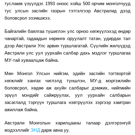
тусламж үзүүлдэг. 1993 оноос хойш 500 орчим монголчууд
тус улсын засгийн газр
ын тэтгэлгээр Австралид дээд
боловсрол эзэмшжээ.
Байгалийн баялгаа түшиглэн улс орноо хөгжүүлэхэд өндөр
чанартай, гадаадын хөрөнгө оруулалт татан, удирдах тал
дээр Австрали Улс арвин туршлагатай. Сүүлийн жилүүдэд
Австрали улс уул уурхайн салбар дахь мэдлэг туршлагаа
МУ
-
тай хуваалцаж байна.
Мөн Монгол Улсын нийгэм, эдийн засгийн тогтвортой
хөгжлийг хангах чиглэлд түншлэн, МУ
-
д мэргэжлийн
боловсрол, хөдөө аж ахуйн салбарыг дэмжих, нийгмийн
эрүүл мэндийг сайжруулах, уул уурхайн салбарын
засаглалд тэргүүн туршлага нэвтрүүлэх зэргээр хамтран
ажиллаж байна.
Австрали Монголын харилцааны талаар дэлгэрэнгүй
мэдээллийг
ЭНД
дарж авна уу.