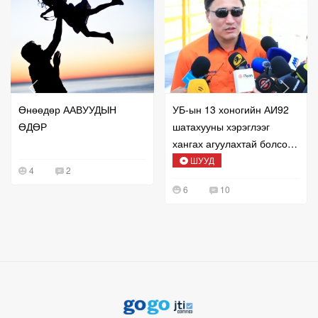
Өнөөдөр ААВУУДЫН
УБ-ын 13 хоногийн АИ92
ӨДӨР
шатахууны хэрэглээг
хангах агуулахтай болсон
талаар мэдээлж байна
ШУУД
4
2
6
10