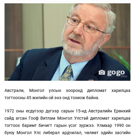
Австрали, Монгол улсын хооронд дипломат харилцаа
тогтоосны 45 жилийн ой энэ онд тохиож байна.
1972 оны есдүгээр дүгээр сарын 15-нд Австралийн Ерөнхий
сайд агсан Гооф Витлам Монгол Улстай дипломат харилцаа
тогтоох баримт бичигт гарын үсэг зуржээ. Улмаар 1990 он
буюу Монгол Улс либерал ардчилал, чөлөөт эдийн засгийн