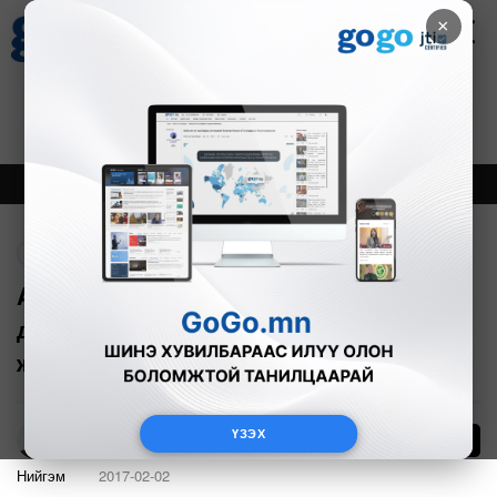
×
Цаг агаар
Зурхай
Валютын ханш
30
8.08
$
3594₮
Онцлох
Шинэ
Тренд
Буцах
Aвстрали-Монгол улсын хооронд
дипломат харилцаа тогтоосны 45
жилийн ой
ҮЗЭХ
0
А.Одонтуяа
Нийгэм
2017-02-02