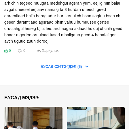
arhichin tegeed muugaa medehgui agsrah yum. eejiig min balai
avgai uheesei eej aav namaig ta 3 hurdan uheech geed
daramtlaad bhiin.barag udur bur l eruul ch bsan sogtuu bsan ch
gesen daramtlaad agsraad bhiin yahuu humuusee gertee
oruulahgui heseg bj uzlee. archaagaa aldaad hulduj uhchih geed
bhaar n gertee oruulaad tusad n bailgana geed 4 hanatai ger
avch uguud zuuh dorooj
Хариулах
0
0
БУСАД СЭТГЭГДЭЛ (6)
БУСАД МЭДЭЭ