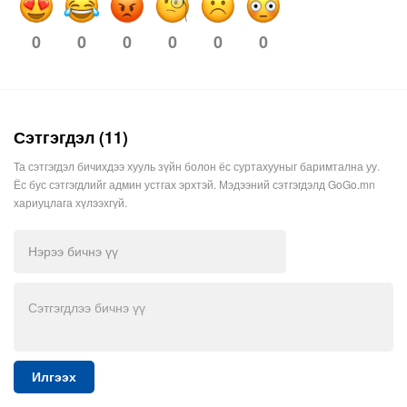
0
0
0
0
0
0
Сэтгэгдэл (11)
Та сэтгэгдэл бичихдээ хууль зүйн болон ёс суртахууныг баримтална уу.
Ёс бус сэтгэгдлийг админ устгах эрхтэй. Мэдээний сэтгэгдэлд GoGo.mn
хариуцлага хүлээхгүй.
Илгээх