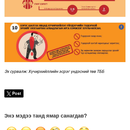
Эх сурвалж: Хүчирхийллийн эсрэг үндэсний төв ТББ
Post
Энэ мэдээ танд ямар санагдав?