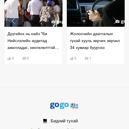
Дүүгийнх нь найз "Би
Жолоочийн даатгалын
Нийслэлийн аудитад
тухай хууль зөрчих зөрчил
ажилладаг, хөнгөлөлттэй
34 хувиар буурчээ
нөхцөлөөр байранд
0
0
0
1
оруулна" гэж залилжээ
Бидний тухай