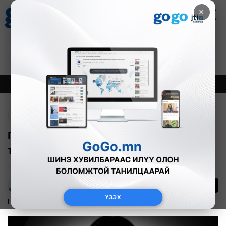
×
Цаг агаар
Зурхай
Валютын ханш
27
8.07
$
3594₮
Онцлох
Шинэ
Тренд
Буцах
Гэр бүлийн хүчирхийлэлтэй тэмцэх
тухай хуулийн 10 ГОЛ ӨӨРЧЛӨЛТ
0
Х.Көгершин
ҮЗЭХ
Нийгэм
2017-02-01