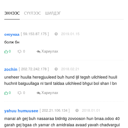
ЭХНЭЭС
СҮҮЛЭЭС
ШИЛДЭГ
[ 59.153.87.175 ]
2019.01.15
оюунаа
болж бн
Хариулах
0
0
[ 202.72.242.178 ]
2018.02.21
zochin
uneheer huulia heregjuuleed buh hund ijil tegsh uilchleed huuli
huchnii baiguullaga ni tanil taldaa uilchleed bhgui bol shan l bn
Хариулах
0
0
[ 202.21.106.134 ]
2018.01.01
yahuu humuusee
manai ah gej buh nasaaraa bidniig zovooson hun bnaa.odoo 40
garah gej bgaa ch yamar ch amidralaa avaad yavah chadvargui