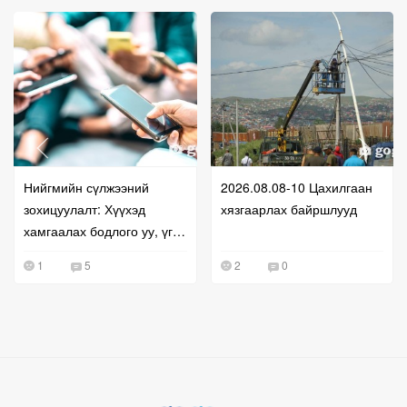
Нийгмийн сүлжээний
2026.08.08-10 Цахилгаан
зохицуулалт: Хүүхэд
хязгаарлах байршлууд
хамгаалах бодлого уу, үг
хэлэх эрхийг хязгаарлах
1
5
2
0
оролдлого уу?