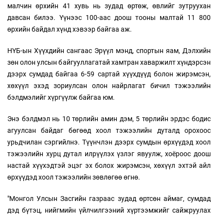
малчин өрхийн 41 хувь нь зудад өртөж, өвлийг зутруухан
давсан билээ. Үүнээс 100-аас доош тооны малтай 11 800
өрхийн байдал хүнд хэвээр байгаа аж.
НҮБ-ын Хүүхдийн сангаас Эрүүл мэнд, спортын яам, Дэлхийн
зөн олон улсын байгууллагатай хамтран хаваржилт хүндэрсэн
дээрх сумдад байгаа 6-59 сартай хүүхдүүд болон жирэмсэн,
хөхүүл эхэд зориулсан олон найрлагат бичил тэжээлийн
бэлдмэлийг хүргүүлж байгаа юм.
Энэ бэлдмэл нь 10 төрлийн амин дэм, 5 төрлийн эрдэс бодис
агуулсан байдаг бөгөөд хоол тэжээлийн дуталд орохоос
урьдчилан сэргийлнэ. Түүнчлэн дээрх сумдын өрхүүдэд хоол
тэжээлийн хурц дутал илрүүлэх үзлэг явуулж, хоёроос доош
настай хүүхэдтэй эцэг эх болох жирэмсэн, хөхүүл эхтэй айл
өрхүүдэд хоол тэжээлийн зөвлөгөө өгнө.
"Монгол Улсын Засгийн газраас зудад өртсөн аймаг, сумдад
дэд бүтэц, нийгмийн үйлчилгээний хүртээмжийг сайжруулах