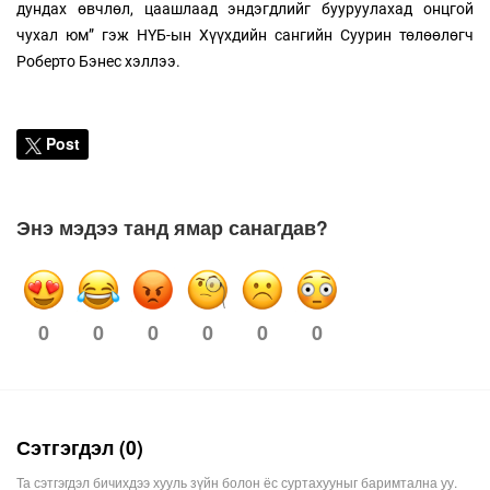
дундах өвчлөл, цаашлаад эндэгдлийг бууруулахад онцгой
чухал юм” гэж НҮБ-ын Хүүхдийн сангийн Суурин төлөөлөгч
Роберто Бэнес хэллээ.
Post
Энэ мэдээ танд ямар санагдав?
0
0
0
0
0
0
Сэтгэгдэл (0)
Та сэтгэгдэл бичихдээ хууль зүйн болон ёс суртахууныг баримтална уу.