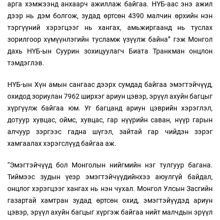
арга хэмжээнд анхаарч ажиллаж байгаа. НҮБ-аас энэ ажил
дээр нь дэм болгож, зудад өртсөн 4390 малчин өрхийн нэн
тэргүүний хэрэгцээг нь хангах, амьжиргаанд нь туслах
зорилгоор хүмүүнлэгийн тусламж үзүүлж байна” гэж Монгол
дахь НҮБ-ын Суурин зохицуулагч Биата Транкман онцлон
тэмдэглэв.
НҮБ-ын Хүн амын сангаас дээрх сумдад байгаа эмэгтэйчүүд,
охидод зориулан 7962 ширхэг ариун цэвэр, эрүүл ахуйн багцыг
хүргүүлж байгаа юм. Уг багцанд ариун цэврийн хэрэглэл,
дотуур хувцас, оймс, хувцас, гар нүүрийн саван, нүүр гарын
алчуур зэргээс гадна шүгэл, зайтай гар чийдэн зэрэг
хамгаалах хэрэгслүүд байгаа аж.
“Эмэгтэйчүүд бол Монголын нийгмийн нэг тулгуур багана.
Тиймээс зудын үеэр эмэгтэйчүүдийнхээ аюулгүй байдал,
онцлог хэрэгцээг хангах нь нэн чухал. Монгол Улсын Засгийн
газартай хамтран зудад өртсөн охид, эмэгтэйүүдэд ариун
цэвэр, эрүүл ахуйн багцыг хүргэж байгаа нийт малчдын эрүүл