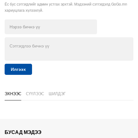
Ёс бус сэтгэгдлийг админ устгах эрхтэй. Мэдээний сэтгэгдэлд GoGo.mn
хариуцлага хүлээхгүй.
Илгээх
ЭХНЭЭС
СҮҮЛЭЭС
ШИЛДЭГ
БУСАД МЭДЭЭ