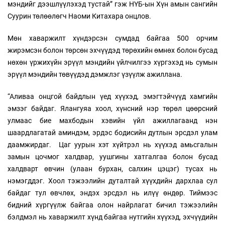
мэндийг дээшлүүлэхэд тустай” гэж НҮБ-ын Хүн амын сангийн
Суурин төлөөлөгч Наоми Китахара онцлов.
Мөн хаваржилт хүндэрсэн сумдад байгаа 500 орчим
жирэмсэн болон төрсөн эхчүүдэд төрөхийн өмнөх болон бусад
нөхөн үржихүйн эрүүл мэндийн үйлчилгээ хүргэхэд нь сумын
эрүүл мэндийн төвүүдэд дэмжлэг үзүүлж ажиллана.
“Аливаа онцгой байдлын үед хүүхэд, эмэгтэйчүүд хамгийн
эмзэг байдаг. Ялангуяа хоол, хүнсний нэр төрөл цөөрсний
улмаас бие махбодын хэвийн үйл ажиллагаанд нэн
шаардлагатай аминдэм, эрдэс бодисийн дутлын эрсдэл улам
даамжирдаг. Цаг уурын хэт хүйтрэл нь хүүхэд амьсгалын
замын цочмог халдвар, уушгины хатгалгаа болон бусад
халдварт өвчин (улаан бурхан, салхин цэцэг) тусах нь
нэмэгддэг. Хоол тэжээлийн дуталтай хүүхдийн дархлаа сул
байдаг тул өвчлөх, эндэх эрсдэл нь илүү өндөр. Тиймээс
бидний хүргүүлж байгаа олон найрлагат бичил тэжээлийн
бэлдмэл нь хаваржилт хүнд байгаа нутгийн хүүхэд, эхчүүдийн