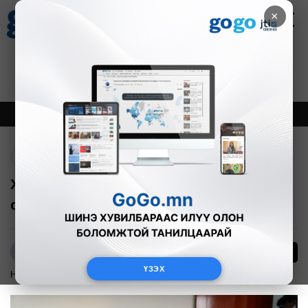
×
Цаг агаар
Зурхай
Валютын ханш
30
8.08
$
3594₮
Онцлох
Шинэ
Тренд
Буцах
Хаваржилт хүндэрсэн аймгуудад 2.4
сая ам.долларын тусламж илгээв
0
Р.Адъяасүрэн
ҮЗЭХ
Нийгэм
2016-04-12