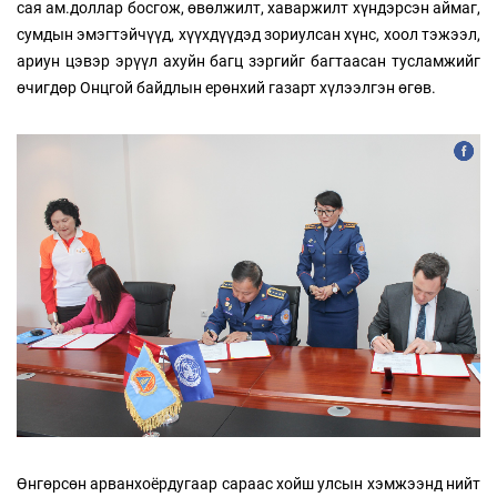
сая ам.доллар босгож, өвөлжилт, хаваржилт хүндэрсэн аймаг,
сумдын эмэгтэйчүүд, хүүхдүүдэд зориулсан хүнс, хоол тэжээл,
ариун цэвэр эрүүл ахуйн багц зэргийг багтаасан тусламжийг
өчигдөр Онцгой байдлын ерөнхий газарт хүлээлгэн өгөв.
Өнгөрсөн арванхоёрдугаар сараас хойш улсын хэмжээнд нийт