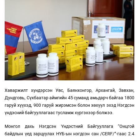
Хаваржилт хүндэрсэн Увс, Баянхонгор, Архангай, Завхан,
Дундговь, Сүхбаатар аймгийн 45 суманд амьдарч байгаа 1800
гаруй хүүхэд, 900 гаруй жирэмсэн болон хөхүүл эхэд Нэгдсэн
үндэсний байгууллагаас тусламж хүргэхээр болжээ.
Монгол дахь Нэгдсэн Үндэстний Байгууллага “Онцгой
байдлын үед зарцуулах НҮБ-ын нэгдсэн сан /CERF/”-гаас 2.4