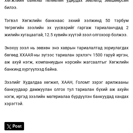
Хөгжлийн банкны Төлөөлөн удирдах зөвлөлд зөвшөөрсөн
билээ.
Тэгвэл Хөгжлийн банкнаас эхний ээлжинд 50 тэрбум
төгрөгийн зээлийн эх үүсвэрийг гаргаж тариаланчдад 2
жилийн хугацаатай, 12.5 хувийн хүүтэй зээл олгохоор болжээ.
Энэхүү зээл нь зөвхөн энэ хаврын тариалалтад зориулагдах
бөгөөд ХХААЯ-ны зүгээс тариалан эрхлэгч 1500 гаруй иргэн,
аж ахуй нэгж, компаниудын нэрсийн жагсаалтыг Хөгжлийн
банкинд хүргүүлээд байна.
Зээлийг Худалдаа хөгжил, ХААН, Голомт зэрэг арилжааны
банкуудаар дамжуулан олгох тул тариалан бүхий аж ахуйн
нэгж, иргэд зээлийн материалаа бүрдүүлэн банкуудад хандах
хэрэгтэй.
Post