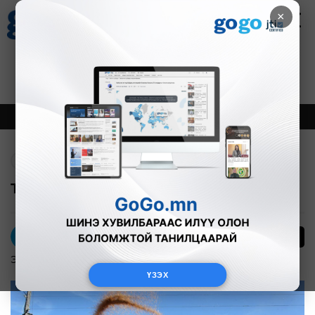
×
Цаг агаар
Зурхай
Валютын ханш
30
8.08
$
3594₮
Онцлох
Шинэ
Тренд
Буцах
Тариаланчдад 50 тэрбумыг олгоно
0
Б.Ирээдүй
Эдийн засаг
2016-04-05
ҮЗЭХ