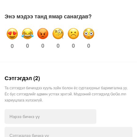
Энэ мэдээ танд ямар санагдав?
0
0
0
0
0
0
Сэтгэгдэл (2)
Та сэтгэгдэл бичихдээ хууль зүйн болон ёс суртахууныг баримтална уу.
Ёс бус сэтгэгдлийг админ устгах эрхтэй. Мэдээний сэтгэгдэлд GoGo.mn
хариуцлага хүлээхгүй.