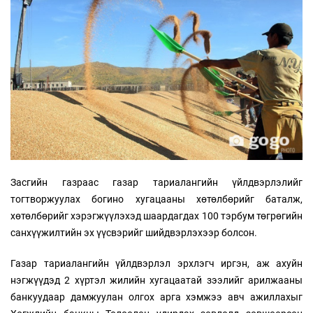
Засгийн газраас газар тариалангийн үйлдвэрлэлийг
тогтворжуулах богино хугацааны хөтөлбөрийг баталж,
хөтөлбөрийг хэрэгжүүлэхэд шаардагдах 100 тэрбум төгрөгийн
санхүүжилтийн эх үүсвэрийг шийдвэрлэхээр болсон.
Газар тариалангийн үйлдвэрлэл эрхлэгч иргэн, аж ахуйн
нэгжүүдэд 2 хүртэл жилийн хугацаатай зээлийг арилжааны
банкуудаар дамжуулан олгох арга хэмжээ авч ажиллахыг