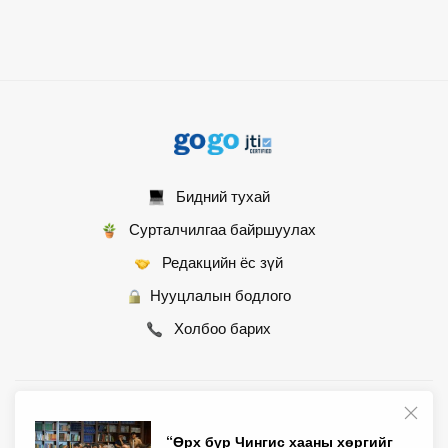
Бидний тухай
Сурталчилгаа байршуулах
Редакцийн ёс зүй
Нууцлалын бодлого
Холбоо барих
© 2007 - 2026 Монгол Контент ХХК • Бүх эрх хуулиар хамгаалагдсан
“Өрх бүр Чингис хааны хөргийг