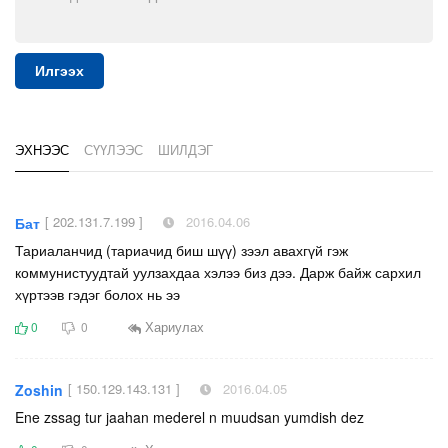
Илгээх
ЭХНЭЭС
СҮҮЛЭЭС
ШИЛДЭГ
[ 202.131.7.199 ]
2016.04.06
Бат
Тариаланчид (тариачид биш шүү) зээл авахгүй гэж
коммунистуудтай уулзахдаа хэлээ биз дээ. Дарж байж сархил
хүртээв гэдэг болох нь ээ
Хариулах
0
0
[ 150.129.143.131 ]
2016.04.05
Zoshin
Ene zssag tur jaahan mederel n muudsan yumdish dez