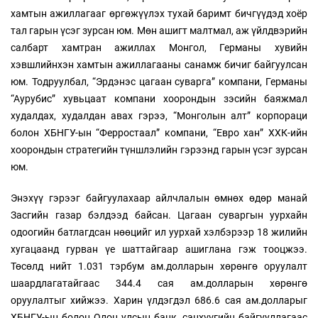
хамтын ажиллагааг өргөжүүлэх тухай баримт бичгүүдэд хоёр
тал гарын үсэг зурсан юм. Мөн ашигт малтмал, аж үйлдвэрийн
салбарт хамтран ажиллах Монгол, Германы хувийн
хэвшлийнхэн хамтын ажиллагааны санамж бичиг байгуулсан
юм. Тодруулбал, “Эрдэнэс цагаан суварга” компани, Германы
“Аурубис” хувьцаат компани хоорондын зэсийн баяжмал
худалдах, худалдан авах гэрээ, “Монголын алт” корпораци
болон ХБНГУ-ын “Ферростаал” компани, “Евро хан” ХХК-ийн
хоорондын стратегийн түншлэлийн гэрээнд гарын үсэг зурсан
юм.
Энэхүү гэрээг байгуулахаар айлчлалын өмнөх өдөр манай
Засгийн газар бэлдээд байсан. Цагаан суваргын уурхайн
одоогийн батлагдсан нөөцийг ил уурхай хэлбэрээр 18 жилийн
хугацаанд гурван үе шаттайгаар ашиглана гэж тооцжээ.
Төсөлд нийт 1.031 тэрбум ам.долларын хөрөнгө оруулалт
шаардлагатайгаас 344.4 сая ам.долларын хөрөнгө
оруулалтыг хийжээ. Харин үлдэгдэл 686.6 сая ам.долларыг
ХБНГУ-ын болон Олон улсын банк, санхүүгийн байгууллагаас