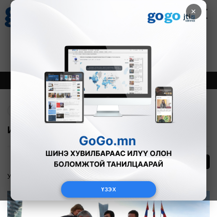
×
Цаг агаар
Зурхай
Валютын ханш
28
8.06
$
3594₮
Онцлох
Шинэ
Тренд
Буцах
И.Гаук юу үлдээв?
0
Улс төр
2015-10-19
ҮЗЭХ