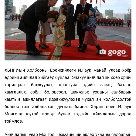
ХБНГУ-ын Холбооны Ерөнхийлөгч И.Гаук манай улсад хоёр
өдрийн айлчлал хийгээд буцлаа. Энэхүү айлчлал нь хоёр орны
харилцааг бэхжүүлэх, ялангуяа эдийн засаг, батлан
хамгаалах, соёл, боловсрол, шинжлэх ухааны салбарын
хамтын ажиллагааг идэвхжүүлэхэд чухал ач холбогдолтой
боллоо гэж албаныхан дүгнэж байна. Харин ноён И.Гаук
Монголд юутай ирээд буцав гэдгийг айлчлалын дараа
тоймлов.
Айлчлалын үеэр Монгол, Германы шинжлэх ухааны салбарын