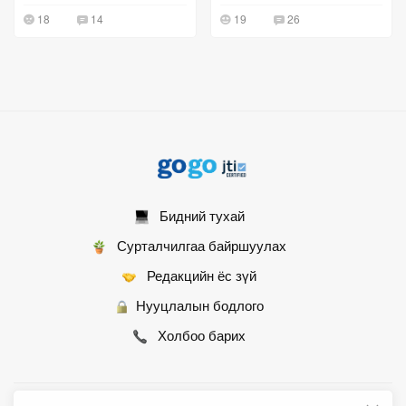
шийдлээ"
төлөө зориулна гэв
18
14
19
26
Бидний тухай
Сурталчилгаа байршуулах
Редакцийн ёс зүй
Нууцлалын бодлого
Холбоо барих