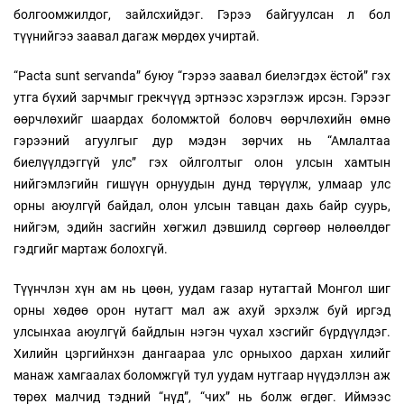
болгоомжилдог, зайлсхийдэг. Гэрээ байгуулсан л бол
түүнийгээ заавал дагаж мөрдөх учиртай.
“Pacta sunt servanda” буюу “гэрээ заавал биелэгдэх ёстой” гэх
утга бүхий зарчмыг грекчүүд эртнээс хэрэглэж ирсэн. Гэрээг
өөрчлөхийг шаардах боломжтой боловч өөрчлөхийн өмнө
гэрээний агуулгыг дур мэдэн зөрчих нь “Амлалтаа
биелүүлдэггүй улс” гэх ойлголтыг олон улсын хамтын
нийгэмлэгийн гишүүн орнуудын дунд төрүүлж, улмаар улс
орны аюулгүй байдал, олон улсын тавцан дахь байр суурь,
нийгэм, эдийн засгийн хөгжил дэвшилд сөргөөр нөлөөлдөг
гэдгийг мартаж болохгүй.
Түүнчлэн хүн ам нь цөөн, уудам газар нутагтай Монгол шиг
орны хөдөө орон нутагт мал аж ахуй эрхэлж буй иргэд
улсынхаа аюулгүй байдлын нэгэн чухал хэсгийг бүрдүүлдэг.
Хилийн цэргийнхэн дангаараа улс орныхоо дархан хилийг
манаж хамгаалах боломжгүй тул уудам нутгаар нүүдэллэн аж
төрөх малчид тэдний “нүд”, “чих” нь болж өгдөг. Иймээс