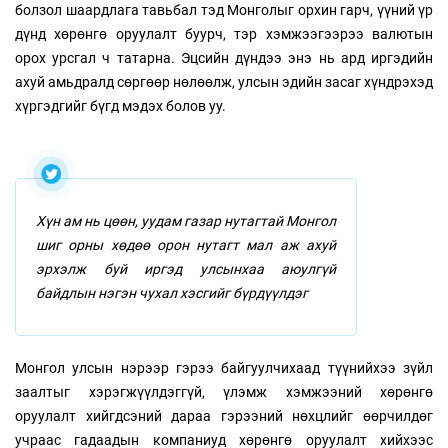
болзол шаардлага тавьбал тэд Монголыг орхин гарч, үүний үр
дүнд хөрөнгө оруулалт буурч, тэр хэмжээгээрээ валютын
орох урсгал ч татарна. Эцсийн дүндээ энэ нь ард иргэдийн
ахуй амьдралд сөргөөр нөлөөлж, улсын эдийн засаг хүндрэхэд
хүргэдгийг бүгд мэдэх болов уу.
Хүн ам нь цөөн, уудам газар нутагтай Монгол
шиг орны хөдөө орон нутагт мал аж ахуй
эрхэлж буй иргэд улсынхаа аюулгүй
байдлын нэгэн чухал хэсгийг бүрдүүлдэг
Монгол улсын нэрээр гэрээ байгуулчихаад түүнийхээ зүйл
заалтыг хэрэгжүүлдэггүй, үлэмж хэмжээний хөрөнгө
оруулалт хийгдсэний дараа гэрээний нөхцлийг өөрчилдөг
учраас гадаадын компаниуд хөрөнгө оруулалт хийхээс