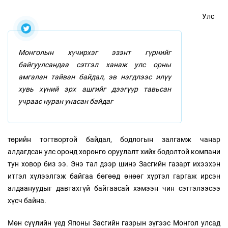
Улс
Монголын хүчирхэг эзэнт гүрнийг
байгуулсандаа сэтгэл ханаж улс орны
амгалан тайван байдал, эв нэгдлээс илүү
хувь хүний эрх ашгийг дээгүүр тавьсан
учраас нуран унасан байдаг
төрийн тогтвортой байдал, бодлогын залгамж чанар
алдагдсан улс оронд хөрөнгө оруулалт хийх бодолтой компани
тун ховор биз ээ. Энэ тал дээр шинэ Засгийн газарт ихээхэн
итгэл хүлээлгэж байгаа бөгөөд өнөөг хүртэл гаргаж ирсэн
алдаануудыг давтахгүй байгаасай хэмээн чин сэтгэлээсээ
хүсч байна.
Мөн сүүлийн үед Японы Засгийн газрын зүгээс Монгол улсад