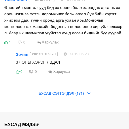
Өнөөгийн монголчууд бид эх оронч болж харагдах арга нь эх
орон нэгтнээ гүтгэн доромжилж болж өгвөл Лүмбийн хэрэгт
хийх юм даа. Үүний оронд арга ухаан ярь.Монголыг
монголоор гэх манжийн бодолгын нөлөө өнөө хир үйлчилсээр
л. Асар их шүүмжлэл үгүйсгэл дунд өссөн биднийг бүү дуурай.
Хариулах
1
0
[ 202.21.109.70 ]
2019.06.23
Зочин
37 ОНЫ ХЭРЭГ ЯВДАЛ
Хариулах
0
0
БУСАД СЭТГЭГДЭЛ (171)
БУСАД МЭДЭЭ