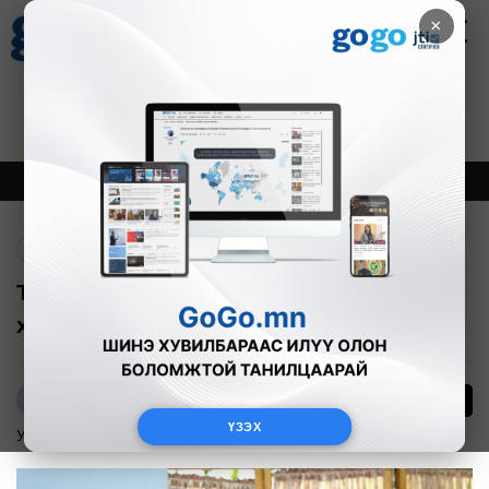
×
Цаг агаар
Зурхай
Валютын ханш
27
8.07
$
3594₮
Онцлох
Шинэ
Тренд
Буцах
Т.Шимизү: Монголчууддаа хандаж
хэлэх миний захиас
0
Р.Адъяасүрэн
ҮЗЭХ
Улс төр
2016-12-06