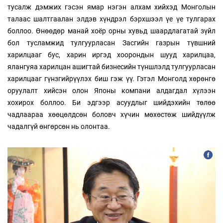
тусалж дэмжих гэсэн ямар нэгэн алхам хийхэд Монголын
талаас шалтгаалан элдэв хүндрэл бэрхшээл үе үе тулгарах
боллоо. Өнөөдөр манай хоёр орны хувьд шаардлагатай зүйл
бол тусламжид тулгуурласан Засгийн газрын түвшний
харилцааг бус, харин иргэд хоорондын шууд харилцаа,
ялангуяа харилцан ашигтай бизнесийн түншлэлд тулгуурласан
харилцааг гүнзгийрүүлэх биш гэж үү. Гэтэл Монголд хөрөнгө
оруулалт хийсэн олон Японы компани алдагдал хүлээн
хохирох боллоо. Би эдгээр асуудлыг шийдэхийн төлөө
чадлаараа хөөцөлдсөн боловч хүчин мөхөстөж шийдүүлж
чадалгүй өнгөрсөн нь олонтаа.