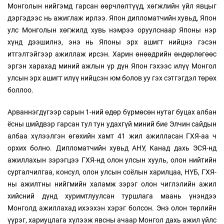
Монголын нийгэмд гарсан өөрчлөлтүүд, хөгжлийн үйл явцыг
дэргэдээс нь ажиглаж ирлээ. Япон дипломатчийн хувьд, Япон
улс Монголын хөгжилд хувь нэмрээ оруулснаар Японы нэр
хүнд дээшилнэ, энэ нь Японы эрх ашигт нийцнэ гэсэн
итгэлтэйгээр ажиллаж ирсэн. Харин өнөөдрийн өндөрлөгөөс
эргэн харахад миний ажлын үр дүн Япон гэхээс илүү Монгол
улсын эрх ашигт илүү нийцсэн юм болов уу гэх сэтгэгдэл төрөх
боллоо.
Арваннэгдүгээр сарын 1-ний өдөр бүрмөсөн нутаг буцах албан
ёсны шийдвэр гарсан тул тун удахгүй миний бие Элчин сайдын
албаа хүлээлгэн өгөхийн хамт 41 жил ажилласан ГХЯ-аа ч
орхих болно. Дипломатчийн хувьд АНУ, Канад дахь ЭСЯ-нд
ажиллахын зэрэгцээ ГХЯ-нд олон улсын хууль, олон нийтийн
сурталчилгаа, консул, олон улсын соёлын харилцаа, НҮБ, ГХЯ-
ны ажилтны нийгмийн халамж зэрэг олон чиглэлийн ажил
хийсний дүнд хуримтлуулсан туршлага маань үнэндээ
Монголд ажиллахад ихээхэн хэрэг болсон. Энэ олон төрлийн
үүрэг, хариуцлага хүлээж явсны ачаар Монгол дахь ажил үйлс