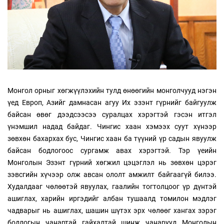
Монгол орныг хөгжүүлэхийн тулд өнөөгийн монголчууд нэгэн
үед Европ, Азийг дамнасан агуу Их эзэнт гүрнийг байгуулж
байсан өвөг дээдсээсээ суралцах хэрэгтэй гэсэн итгэл
үнэмшил надад байдаг. Чингис хаан хэмээх суут хүнээр
зөвхөн бахархах бус, Чингис хаан ба түүний үр садын явуулж
байсан бодлогоос сургамж авах хэрэгтэй. Тэр үеийн
Монголын Эзэнт гүрний хөгжил цэцэглэл нь зөвхөн цэрэг
зэвсгийн хүчээр олж авсан ололт амжилт байгаагүй билээ.
Худалдааг чөлөөтэй явуулах, гаалийн тогтолцоог үр дүнтэй
ашиглах, харийн иргэдийг албан тушаалд томилон мэдлэг
чадварыг нь ашиглах, шашин шүтэх эрх чөлөөг хангах зэрэг
бодлогын чанартай гайхалтай шинж чанарууд Монголын