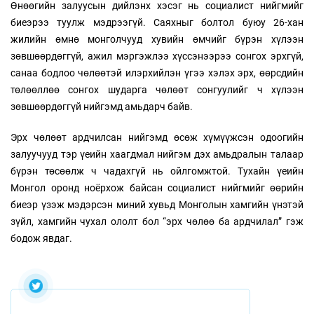
Өнөөгийн залуусын дийлэнх хэсэг нь социалист нийгмийг
биеэрээ туулж мэдрээгүй. Саяхныг болтол буюу 26-хан
жилийн өмнө монголчууд хувийн өмчийг бүрэн хүлээн
зөвшөөрдөггүй, ажил мэргэжлээ хүссэнээрээ сонгох эрхгүй,
санаа бодлоо чөлөөтэй илэрхийлэн үгээ хэлэх эрх, өөрсдийн
төлөөллөө сонгох шударга чөлөөт сонгуулийг ч хүлээн
зөвшөөрдөггүй нийгэмд амьдарч байв.
Эрх чөлөөт ардчилсан нийгэмд өсөж хүмүүжсэн одоогийн
залуучууд тэр үеийн хаагдмал нийгэм дэх амьдралын талаар
бүрэн төсөөлж ч чадахгүй нь ойлгомжтой. Тухайн үеийн
Монгол оронд ноёрхож байсан социалист нийгмийг өөрийн
биеэр үзэж мэдэрсэн миний хувьд Монголын хамгийн үнэтэй
зүйл, хамгийн чухал ололт бол “эрх чөлөө ба ардчилал” гэж
бодож явдаг.