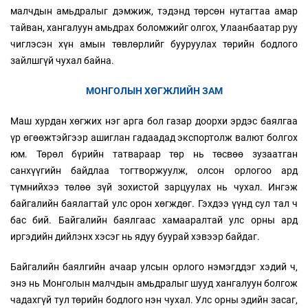
малчдын амьдралыг дэмжиж, тэдэнд төрсөн нутагтаа амар
тайван, хангалуун амьдрах боломжийг олгох, Улаанбаатар руу
чиглэсэн хүн амын төвлөрлийг бууруулах төрийн бодлого
зайлшгүй чухал байна.
МОНГОЛЫН ХӨГЖЛИЙН ЗАМ
Маш хурдан хөгжих нэг арга бол газар доорхи эрдэс баялгаа
үр өгөөжтэйгээр ашиглан гадаадад экспортолж валют болгох
юм. Төрөл бүрийн татвараар төр нь төсвөө зузаатган
санхүүгийн байдлаа тогтворжуулж, олсон орлогоо ард
түмнийхээ төлөө зүй зохистой зарцуулах нь чухал. Ингэж
байгалийн баялагтай улс орон хөгждөг. Гэхдээ үүнд сул тал ч
бас бий. Байгалийн баялгаас хамааралтай улс орны ард
иргэдийн дийлэнх хэсэг нь ядуу буурай хэвээр байдаг.
Байгалийн баялгийн ачаар улсын орлого нэмэгддэг хэдий ч,
энэ нь Монголын малчдын амьдралыг шууд хангалуун болгож
чадахгүй тул төрийн бодлого нэн чухал. Улс орны эдийн засаг,