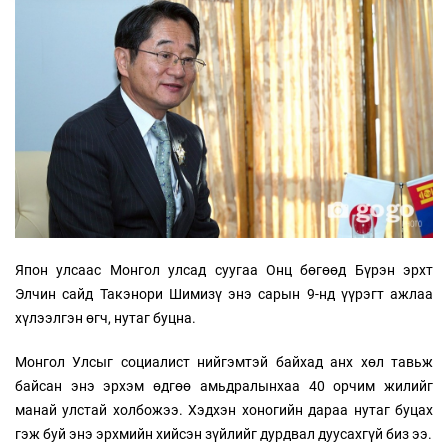
Япон улсаас Монгол улсад суугаа Онц бөгөөд Бүрэн эрхт
Элчин сайд Такэнори Шимизү энэ сарын 9-нд үүрэгт ажлаа
хүлээлгэн өгч, нутаг буцна.
Монгол Улсыг социалист нийгэмтэй байхад анх хөл тавьж
байсан энэ эрхэм өдгөө амьдралынхаа 40 орчим жилийг
манай улстай холбожээ. Хэдхэн хоногийн дараа нутаг буцах
гэж буй энэ эрхмийн хийсэн зүйлийг дурдвал дуусахгүй биз ээ.