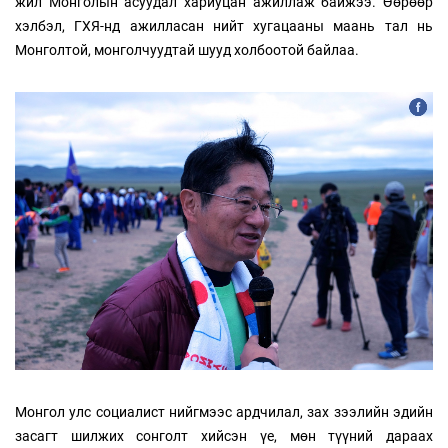
жил Монголын асуудал хариуцан ажиллаж байжээ. Өөрөөр
хэлбэл, ГХЯ-нд ажилласан нийт хугацааны маань тал нь
Монголтой, монголчуудтай шууд холбоотой байлаа.
Монгол улс социалист нийгмээс ардчилал, зах зээлийн эдийн
засагт шилжих сонголт хийсэн үе, мөн түүний дараах