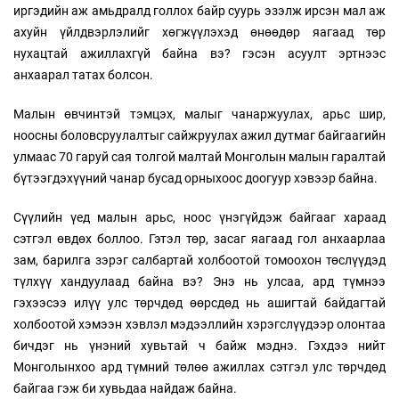
иргэдийн аж амьдралд голлох байр суурь эзэлж ирсэн мал аж
ахуйн үйлдвэрлэлийг хөгжүүлэхэд өнөөдөр яагаад төр
нухацтай ажиллахгүй байна вэ? гэсэн асуулт эртнээс
анхаарал татах болсон.
Малын өвчинтэй тэмцэх, малыг чанаржуулах, арьс шир,
ноосны боловсруулалтыг сайжруулах ажил дутмаг байгаагийн
улмаас 70 гаруй сая толгой малтай Монголын малын гаралтай
бүтээгдэхүүний чанар бусад орныхоос доогуур хэвээр байна.
Сүүлийн үед малын арьс, ноос үнэгүйдэж байгааг хараад
сэтгэл өвдөх боллоо. Гэтэл төр, засаг яагаад гол анхаарлаа
зам, барилга зэрэг салбартай холбоотой томоохон төслүүдэд
түлхүү хандуулаад байна вэ? Энэ нь улсаа, ард түмнээ
гэхээсээ илүү улс төрчдөд өөрсдөд нь ашигтай байдагтай
холбоотой хэмээн хэвлэл мэдээллийн хэрэгслүүдээр олонтаа
бичдэг нь үнэний хувьтай ч байж мэднэ. Гэхдээ нийт
Монголынхоо ард түмний төлөө ажиллах сэтгэл улс төрчдөд
байгаа гэж би хувьдаа найдаж байна.