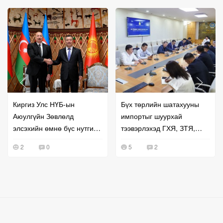
Киргиз Улс НҮБ-ын
Бүх төрлийн шатахууны
Аюулгүйн Зөвлөлд
импортыг шуурхай
элсэхийн өмнө бүс нутгийн
тээвэрлэхэд ГХЯ, ЗТЯ,
хамтын ажиллагаагаа
БХЯ хамтран ажиллана гэв
2
0
5
2
эрчимжүүллээ