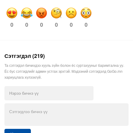
0
0
0
0
0
0
Сэтгэгдэл (219)
Та сэтгэгдэл бичихдээ хууль зүйн болон ёс суртахууныг баримтална уу.
Ёс бус сэтгэгдлийг админ устгах эрхтэй. Мэдээний сэтгэгдэлд GoGo.mn
хариуцлага хүлээхгүй.