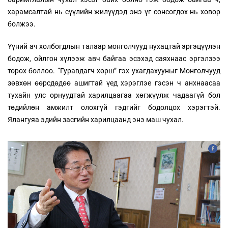
харамсалтай нь сүүлийн жилүүдэд энэ үг сонсогдох нь ховор
болжээ.
Үүний ач холбогдлын талаар монголчууд нухацтай эргэцүүлэн
бодож, ойлгон хүлээж авч байгаа эсэхэд саяхнаас эргэлзээ
төрөх боллоо. “Гуравдагч хөрш” гэх ухагдахууныг Монголчууд
зөвхөн өөрсдөдөө ашигтай үед хэрэглэе гэсэн ч анхнаасаа
тухайн улс орнуудтай харилцаагаа хөгжүүлж чадаагүй бол
төдийлөн амжилт олохгүй гэдгийг бодолцох хэрэгтэй.
Ялангуяа эдийн засгийн харилцаанд энэ маш чухал.