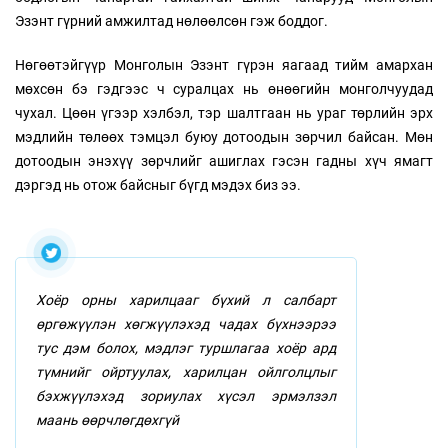
Эзэнт гүрний амжилтад нөлөөлсөн гэж боддог.
Нөгөөтэйгүүр Монголын Эзэнт гүрэн яагаад тийм амархан
мөхсөн бэ гэдгээс ч суралцах нь өнөөгийн монголчуудад
чухал. Цөөн үгээр хэлбэл, тэр шалтгаан нь ураг төрлийн эрх
мэдлийн төлөөх тэмцэл буюу дотоодын зөрчил байсан. Мөн
дотоодын энэхүү зөрчлийг ашиглах гэсэн гадны хүч ямагт
дэргэд нь отож байсныг бүгд мэдэх биз ээ.
Хоёр орны харилцааг бүхий л салбарт
өргөжүүлэн хөгжүүлэхэд чадах бүхнээрээ
тус дэм болох, мэдлэг туршлагаа хоёр ард
түмнийг ойртуулах, харилцан ойлголцлыг
бэхжүүлэхэд зориулах хүсэл эрмэлзэл
маань өөрчлөгдөхгүй