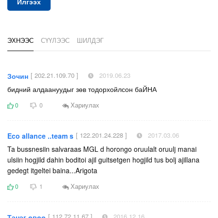
Илгээх
ЭХНЭЭС
СҮҮЛЭЭС
ШИЛДЭГ
[ 202.21.109.70 ]
2019.06.23
Зочин
бидний алдаануудыг зөв тодорхойлсон баЙНА
Хариулах
0
0
[ 122.201.24.228 ]
2017.03.06
Eco allance ..team s
Ta bussnesiin salvaraas MGL d horongo oruulalt oruulj manai
ulsiin hogjild dahin boditoi ajil guitsetgen hogjild tus bolj ajillana
gedegt itgeltei baina...Arigota
Хариулах
0
1
[ 112.72.11.67 ]
2016.12.16
Тэнэг өвөө