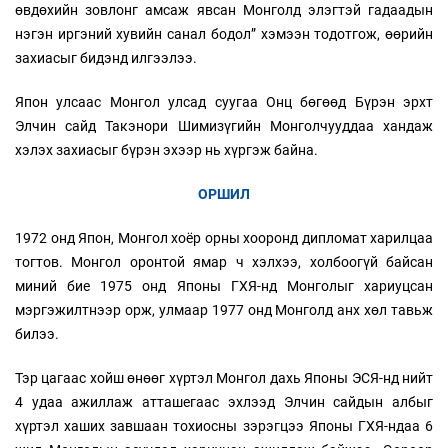
өвдөхийн зовлонг амсаж явсан Монголд элэгтэй гадаадын
нэгэн иргэний хувийн санал бодол” хэмээн тодотгож, өөрийн
захиасыг бидэнд илгээлээ.
Япон улсаас Монгол улсад суугаа Онц бөгөөд Бүрэн эрхт
Элчин сайд Такэнори Шимизүгийн Монголчууддаа хандаж
хэлэх захиасыг бүрэн эхээр нь хүргэж байна.
ОРШИЛ
1972 онд Япон, Монгол хоёр орны хооронд дипломат харилцаа
тогтов. Монгол оронтой ямар ч хэлхээ, холбоогүй байсан
миний бие 1975 онд Японы ГХЯ-нд Монголыг хариуцсан
мэргэжилтнээр орж, улмаар 1977 онд Монголд анх хөл тавьж
билээ.
Тэр цагаас хойш өнөөг хүртэл Монгол дахь Японы ЭСЯ-нд нийт
4 удаа ажиллаж атташегаас эхлээд Элчин сайдын албыг
хүртэл хаших завшаан тохиосны зэрэгцээ Японы ГХЯ-ндаа 6