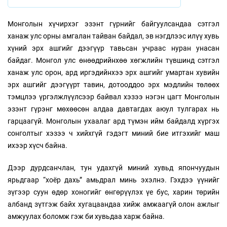
Монголын хүчирхэг эзэнт гүрнийг байгуулсандаа сэтгэл
ханаж улс орны амгалан тайван байдал, эв нэгдлээс илүү хувь
хүний эрх ашгийг дээгүүр тавьсан учраас нуран унасан
байдаг. Монгол улс өнөөдрийнхөө хөгжлийн түвшинд сэтгэл
ханаж улс орон, ард иргэдийнхээ эрх ашгийг умартан хувийн
эрх ашгийг дээгүүрт тавин, дотооддоо эрх мэдлийн төлөөх
тэмцлээ үргэлжлүүлсээр байвал хэзээ нэгэн цагт Монголын
эзэнт гүрэнг мөхөөсөн алдаа давтагдах аюул тулгарах нь
гарцаагүй. Монголын ухаалаг ард түмэн ийм байдалд хүргэх
сонголтыг хэзээ ч хийхгүй гэдэгт миний бие итгэхийг маш
ихээр хүсч байна.
Дээр дурдсанчлан, тун удахгүй миний хувьд япончуудын
ярьдгаар “хоёр дахь” амьдрал минь эхэлнэ. Гэхдээ үүнийг
зүгээр суун өдөр хоногийг өнгөрүүлэх үе бус, харин төрийн
албанд зүтгэж байх хугацаандаа хийж амжаагүй олон ажлыг
амжуулах боломж гэж би хувьдаа харж байна.