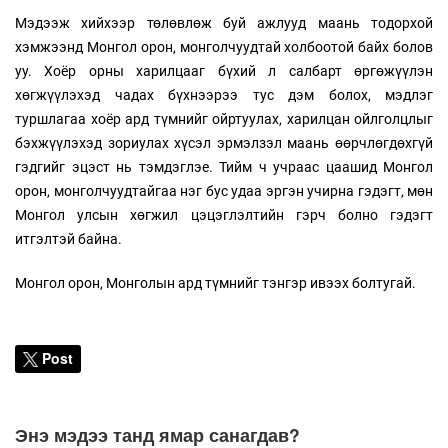
Мэдээж хийхээр төлөвлөж буй ажлууд маань тодорхой
хэмжээнд Монгол орон, монголчуудтай холбоотой байх болов
уу. Хоёр орны харилцааг бүхий л салбарт өргөжүүлэн
хөгжүүлэхэд чадах бүхнээрээ тус дэм болох, мэдлэг
туршлагаа хоёр ард түмнийг ойртуулах, харилцан ойлголцлыг
бэхжүүлэхэд зориулах хүсэл эрмэлзэл маань өөрчлөгдөхгүй
гэдгийг эцэст нь тэмдэглэе. Тийм ч учраас цаашид Монгол
орон, монголчуудтайгаа нэг бус удаа эргэн учирна гэдэгт, мөн
Монгол улсын хөгжил цэцэглэлтийн гэрч болно гэдэгт
итгэлтэй байна.
Монгол орон, Монголын ард түмнийг тэнгэр ивээх болтугай.
Post
Энэ мэдээ танд ямар санагдав?