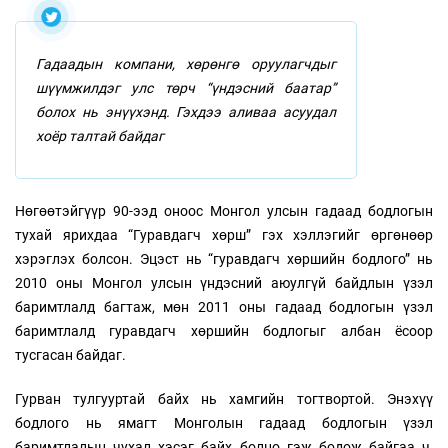
Гадаадын компани, хөрөнгө оруулагчдыг
шүүмжилдэг улс төрч “үндэсний баатар”
болох нь энүүхэнд. Гэхдээ аливаа асуудал
хоёр талтай байдаг
Нөгөөтэйгүүр 90-ээд оноос Монгол улсын гадаад бодлогын
тухай ярихдаа “Гуравдагч хөрш” гэх хэллэгийг өргөнөөр
хэрэглэх болсон. Эцэст нь “гуравдагч хөршийн бодлого” нь
2010 оны Монгол улсын үндэсний аюулгүй байдлын үзэл
баримтлалд багтаж, мөн 2011 оны гадаад бодлогын үзэл
баримтлалд гуравдагч хөршийн бодлогыг албан ёсоор
тусгасан байдаг.
Гурван тулгууртай байх нь хамгийн тогтвортой. Энэхүү
бодлого нь ямагт Монголын гадаад бодлогын үзэл
баримтлалын чухал хэсэг байх болно гэж бодож байгаа ч,