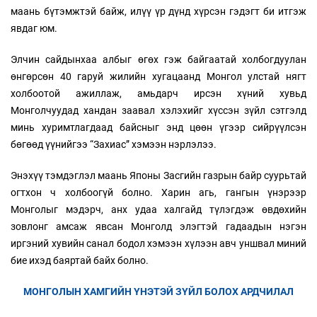
маань бүтэмжтэй байж, илүү үр дүнд хүрсэн гэдэгт би итгэж
явдаг юм.
Элчин сайдынхаа албыг өгөх гэж байгаатай холбогдуулан
өнгөрсөн 40 гаруй жилийн хугацаанд Монгол улстай нягт
холбоотой ажиллаж, амьдарч ирсэн хүний хувьд
Монголчуудад хандан заавал хэлэхийг хүссэн зүйл сэтгэлд
минь хуримтлагдаад байсныг энд цөөн үгээр сийрүүлсэн
бөгөөд үүнийгээ “Захиас” хэмээн нэрлэлээ.
Энэхүү тэмдэглэл маань Японы Засгийн газрын байр суурьтай
огтхон ч холбоогүй болно. Харин агь, гангын үнэрээр
Монголыг мэдэрч, анх удаа халгайд түлэгдэж өвдөхийн
зовлонг амсаж явсан Монголд элэгтэй гадаадын нэгэн
иргэний хувийн санал бодол хэмээн хүлээн авч уншвал миний
бие ихэд баяртай байх болно.
МОНГОЛЫН ХАМГИЙН ҮНЭТЭЙ ЗҮЙЛ БОЛОХ АРДЧИЛАЛ