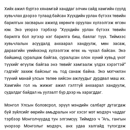
Хийх ажил бүртээ хянамгай ханддаг элчин сайд хамгийн сүүлд
хувьчлах дээрээ тулаад байсан Хүүхдийн урлан бүтээх төвийн
барилгын засварын ажилд хөрөнгө оруулан хүлээлгэж өгсөн
юм. Энэ үеэрээ тэрбээр “Хүүхдийн урлан бүтээх төвийн
барилга бол зүгээр нэг барилга биш, баялаг түүх. Тиймээс
хувьчлалын асуудалд анхаарал хандуулж, мөн засаж,
дараагийн үеийнхэнд хүлээлгэж өгөх нь чухал байсан. Энэ
байшинд суралцаж байгаа, суралцсан олон хүний хувьд үнэт
түүхийг өгүүлж байгаа энэ төвийг хамгаалж үлдэх хэрэгтэй”
гэдгийг захиж байсныг нь тод санаж байна. Энэ мэтчилэн
түүний манай улсын төлөө хийсэн ажлуудыг дурдвал маш их.
Хамгийн гол нь жижиг ажил гэлтгүй анхаарал хандуулж,
судалдаг байдал нь уулзалт бүр дээр нь харагддаг.
Монгол Улсын боловсрол, эрүүл мэндийн салбарт дутагдаж
буй зүйлсийг өөрийн амьдралын нэг хэсэг мэт мэдэрч чаддаг
тэрбээр Монголчуудад тун элгэмсүү. Тиймдээ ч “Агь, гангын
үнэрээр Монголыг мэдэрч, анх удаа халгайд түлэгдэж