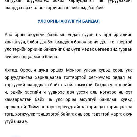
хатуухан шүүмжлэх, зохих хариуцлагыг нь үүрүүлэхийг
шаардах эрх чөлөө ч ардчилсан нийгэмд бас бий.
УЛС ОРНЫ АЮУЛГҮЙ БАЙДАЛ
Улс орны аюулгүй байдлын үндэс суурь нь ард иргэдийн
хангалуун, элбэг дэлбэг амьдрал болон эв нэгдэл, тогтвортой
улс төрийн орчинд байдгийг бид бүгд мэдэх бөгөөд энд гурван
зүйлийг онцолмоор байна.
Хятад, Оросын дунд орших Монгол улсын хувьд хөрш улс
орнуудтайгаа харилцаагаа тогтвортой хөгжүүлэх явдал эн
тэргүүний шаардлага байх нь ойлгомжтой. Гэхдээ улс төрийн
ч, эдийн засгийн ч үүднээс авч үзсэн аль нэгнээс нь хэт
хамааралтай байх нь улс орны аюулгүй байдлын хувьд
эрсдэлтэй. Тиймээс хөрш орнуудтайгаа харилцах харилцаагаа
тэгш хөгжүүлж тэнцвэртэй байлгах нь зөв гэдэгтэй маргах хүн
үгүй биз ээ.