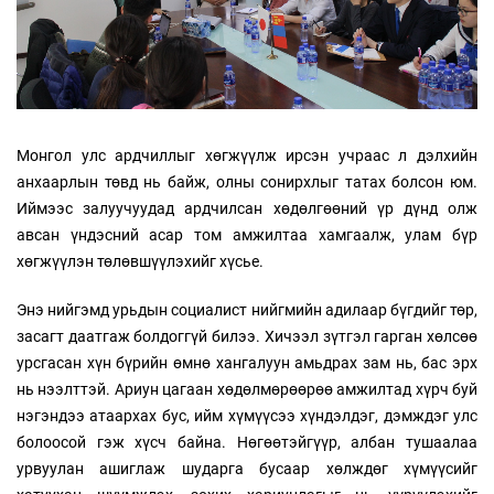
Монгол улс ардчиллыг хөгжүүлж ирсэн учраас л дэлхийн
анхаарлын төвд нь байж, олны сонирхлыг татах болсон юм.
Иймээс залуучуудад ардчилсан хөдөлгөөний үр дүнд олж
авсан үндэсний асар том амжилтаа хамгаалж, улам бүр
хөгжүүлэн төлөвшүүлэхийг хүсье.
Энэ нийгэмд урьдын социалист нийгмийн адилаар бүгдийг төр,
засагт даатгаж болдоггүй билээ. Хичээл зүтгэл гарган хөлсөө
урсгасан хүн бүрийн өмнө хангалуун амьдрах зам нь, бас эрх
нь нээлттэй. Ариун цагаан хөдөлмөрөөрөө амжилтад хүрч буй
нэгэндээ атаархах бус, ийм хүмүүсээ хүндэлдэг, дэмждэг улс
болоосой гэж хүсч байна. Нөгөөтэйгүүр, албан тушаалаа
урвуулан ашиглаж шударга бусаар хөлждөг хүмүүсийг