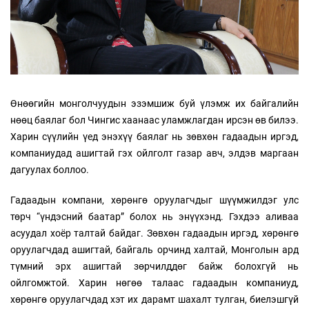
Өнөөгийн монголчуудын эзэмшиж буй үлэмж их байгалийн
нөөц баялаг бол Чингис хаанаас уламжлагдан ирсэн өв билээ.
Харин сүүлийн үед энэхүү баялаг нь зөвхөн гадаадын иргэд,
компаниудад ашигтай гэх ойлголт газар авч, элдэв маргаан
дагуулах боллоо.
Гадаадын компани, хөрөнгө оруулагчдыг шүүмжилдэг улс
төрч “үндэсний баатар” болох нь энүүхэнд. Гэхдээ аливаа
асуудал хоёр талтай байдаг. Зөвхөн гадаадын иргэд, хөрөнгө
оруулагчдад ашигтай, байгаль орчинд халтай, Монголын ард
түмний эрх ашигтай зөрчилддөг байж болохгүй нь
ойлгомжтой. Харин нөгөө талаас гадаадын компаниуд,
хөрөнгө оруулагчдад хэт их дарамт шахалт тулган, биелэшгүй