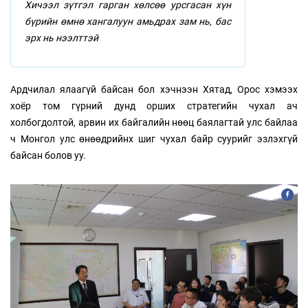
Хичээл зүтгэл гарган хөлсөө урсгасан хүн
бүрийн өмнө хангалуун амьдрах зам нь, бас
эрх нь нээлттэй
Ардчилал ялаагүй байсан бол хэчнээн Хятад, Орос хэмээх
хоёр том гүрний дунд орших стратегийн чухал ач
холбогдолтой, арвин их байгалийн нөөц баялагтай улс байлаа
ч Монгол улс өнөөдрийнх шиг чухал байр суурийг эзлэхгүй
байсан болов уу.