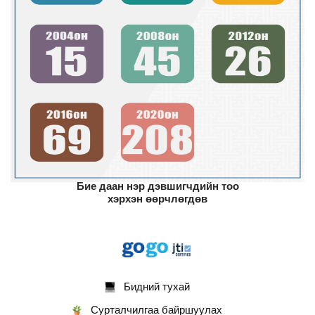
Бие даан нэр дэвшигчдийн тоо
хэрхэн өөрчлөгдөв
Бидний тухай
Сурталчилгаа байршуулах