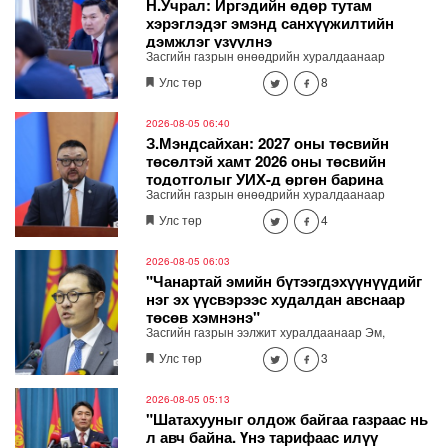
Н.Учрал: Иргэдийн өдөр тутам
хэрэглэдэг эмэнд санхүүжилтийн
дэмжлэг үзүүлнэ
Засгийн газрын өнөөдрийн хуралдаанаар
Ерөнхий сайд Н.Учрал Эрүүл мэндийн даатгалын
Улс төр
8
хөнгөлөлттэй эмийн жагсаалтыг шинэчилж,
даралтын зэрэг иргэдийн тутам хэрэглэдэг эмийн
санхүүжилтийн дэмжлэг үзүүлэх шийдвэр
2026-08-05 06:40
гаргалаа.
З.Мэндсайхан: 2027 оны төсвийн
төсөлтэй хамт 2026 оны төсвийн
тодотголыг УИХ-д өргөн барина
Засгийн газрын өнөөдрийн хуралдаанаар
хэмнэлт, хүнсний нийлүүлэлт, бүртгэлжүүлэх,
Улс төр
4
хяналт сайжруулалтын асуудлаар гаргасан
шийдвэрийг Сангийн сайд З.Мэндсайхан
танилцууллаа. 2027 оны төсвийн төсөлтэй хамт
2026-08-05 06:03
2026 оны төсвийн тодотголыг УИХ-д өргөн
"Чанартай эмийн бүтээгдэхүүнүүдийг
барина
нэг эх үүсвэрээс худалдан авснаар
төсөв хэмнэнэ"
Засгийн газрын ээлжит хуралдаанаар Эм,
эмнэлгийн хэрэглэгдэхүүн, биобэлдмэл, вакциныг
Улс төр
3
нэг эх үүсвэрээс худалдан авах журмыг баталжээ.
2026-08-05 05:13
"Шатахууныг олдож байгаа газраас нь
л авч байна. Үнэ тарифаас илүү