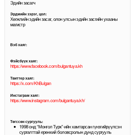
Эдийн засагч
Эрдмийн зэрэг, цол:
Хөгжлийн эдийн засаг, олон улсын эдийн засгийн ухааны
магистр
Вэб хаяг:
Фэйсбүүк хаяг:
https://www.facebook.com/bulgantuya.kh
Твиттер хаяг:
https://x.com/KhBulgan
Инстаграм хаяг:
https://www.instagram.com/bulgantuya.kh/
Төгссөн сургууль:
1998 онд “Монгол Турк”-ийн хамтарсан гүнзгийрүүлсэн
сургалттай ерөнхий боловсролын дунд сургууль