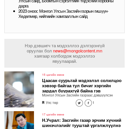
Улсын сайд, Боомтын сэргэлтийн Үндэсний хорооны
дарга
2023 оноос Монгол Улсын Засгийн газрын гишүүн-
Хөдөлмөр, нийгмийн хамгааллын сайд
Нэр дэвшигч та мэдээллээ дэлгэрэнгүй
оруулах бол
news@mongolcontent.mn
хаягаар холбогдож мэдээллээ
явуулаарай.
15 цагийн өмнө
Цаасан суурьтай мэдээлэл солилцоо
хэвээр байгаа тул бичиг хэргийн
зардал буурахгүй байна гэв
Монгол Улсын Засгийн газраас дэвшүүлсэн
“Чөлөөлье” үндэсний санаачилгын хүрээнд
Улс төр
1
төрийн үйл ажиллагааг цахим хэлбэрээр явуулах,
хүн хуулийн этгээдэд төрийн үйлчилгээг хурдан
шуурхай хүргэх ажил шат дараатай хэрэгжиж
17 цагийн өмнө
байна.
Н.Учрал: Засгийн газар эрчим хүчний
шинэчлэлийг тууштай үргэлжлүүлнэ