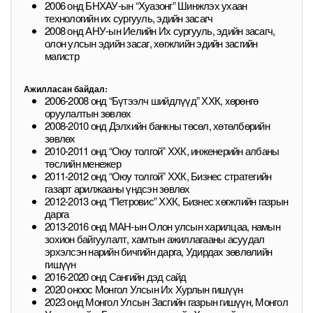
2006 онд БНХАУ-ын “Хуазонг” Шинжлэх ухаан
технологийн их сургууль, эдийн засагч
2008 онд АНУ-ын Иелийн Их сургууль, эдийн засагч,
олон улсын эдийн засаг, хөгжлийн эдийн засгийн
магистр
Ажилласан байдал:
2006-2008 онд “Бүтээлч шийдлүүд” ХХК, хөрөнгө
оруулалтын зөвлөх
2008-2010 онд Дэлхийн банкны төсөл, хөтөлбөрийн
зөвлөх
2010-2011 онд “Оюу толгой” ХХК, инженерийн албаны
төслийн менежер
2011-2012 онд “Оюу толгой” ХХК, Бизнес стратегийн
газарт арилжааны үндсэн зөвлөх
2012-2013 онд “Петровис” ХХК, Бизнес хөгжлийн газрын
дарга
2013-2016 онд МАН-ын Олон улсын харилцаа, намын
зохион байгуулалт, хамтын ажиллагааны асуудал
эрхэлсэн нарийн бичгийн дарга, Удирдах зөвлөлийн
гишүүн
2016-2020 онд Сангийн дэд сайд
2020 оноос Монгол Улсын Их Хурлын гишүүн
2023 онд Монгол Улсын Засгийн газрын гишүүн, Монгол