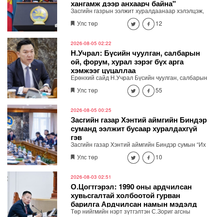
хангамж дээр анхаарч байна"
Засгийн газрын ээлжит хуралдаанаар хэлэлцэж,
шийдвэрлэсэн асуудлыг танилцуулж байна.
Улс төр
12
2026-08-05 02:22
Н.Учрал: Бүсийн чуулган, салбарын
ой, форум, хурал зэрэг бүх арга
хэмжээг цуцаллаа
Ерөнхий сайд Н.Учрал Бүсийн чуулган, салбарын
ой, форум, хурал гээд бүх арга хэмжээг цуцалж
Улс төр
55
байна. Засгийн газрын зөвшөөрөлгүй гадаад
томилолтоор явахгүй. Хурал, чуулган зохион
байгуулах шаардлагатай бол цахимаар хийнэ.
2026-08-05 00:25
Хэмнэсэн төсөв өвөлжилтийн бэлтгэл, эрчим хүч,
Засгийн газар Хэнтий аймгийн Биндэр
шатахууны хангамж, иргэдийн амьдралд хэрэгтэй
суманд ээлжит бусаар хуралдахгүй
ажлуудад зарцуулна" хэмээн мэдэгдлээ.
гэв
Засгийн газар Хэнтий аймгийн Биндэр сумын “Их
хуралдай” цогцолборт ээлжит бусаар хуралдахгүй
Улс төр
10
гэж мэдээллээ.
2026-08-03 02:51
О.Цогтгэрэл: 1990 оны ардчилсан
хувьсгалтай холбоотой гурван
барилга Ардчилсан намын мэдэлд
Төр нийгмийн нэрт зүтгэлтэн С.Зориг агсны
шилжсэн