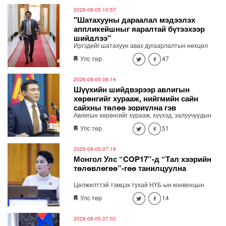
2026-08-05 10:57
"Шатахууны дараалал мэдээлэх
аппликейшныг яаралтай бүтээхээр
шийдлээ"
Иргэдийг шатахуун авах дугаарлалтын нөхцөл
байдлыг бодит цагаар харж явах замаа тооцох
Улс төр
47
боломжтой мэдээлэл хүргэх зориулалттай
тусгайлсан аппликейшн, вэб хуудас яаралтай
хийхээр шийдлээ. "Шатахууны дарааллыг
2026-08-05 08:14
мэдээлэх яаралтай бүтээхээр шийдлээ"
Шүүхийн шийдвэрээр авлигын
хөрөнгийг хурааж, нийгмийн сайн
сайхны төлөө зориулна гэв
Авлигын хөрөнгийг хурааж, хүүхэд, залуучуудын
хөгжлийн санд төвлөрүүлж, зарцуулах тухай
Улс төр
51
анхдагч хуулийн төслийг Засгийн газрын
хуралдаанд танилцуулав.
2026-08-05 07:19
Монгол Улс “COP17”-д “Тал хээрийн
төлөвлөгөө”-гөө танилцуулна
Цөлжилттэй тэмцэх тухай НҮБ-ын конвенцын
талуудын 17 дугаар /COP17/ бага хуралд Монгол
Улс төр
14
Улсаас дэвшүүлэх үндэсний стратегийн баримт
бичгийг Гадаад харилцааны сайд Б.Батцэцэг
Засгийн газрын хуралдаанд танилцууллаа.
2026-08-05 07:02