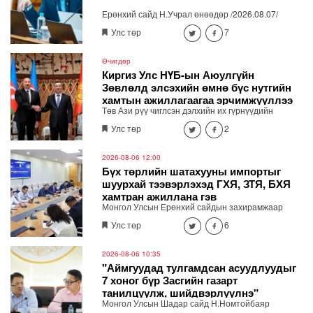
Ерөнхий сайд Н.Учрал өнөөдөр /2026.08.07/
"ДЦС-3" ТӨХК-д ажиллаж, өвөлжилтийн бэлтгэл
Улс төр
7
ажлыг шалгалаа.
Өчигдөр
Киргиз Улс НҮБ-ын Аюулгүйн
Зөвлөлд элсэхийн өмнө бүс нутгийн
хамтын ажиллагаагаа эрчимжүүллээ
Төв Ази рүү чиглсэн дэлхийн их гүрнүүдийн
геополитик болон эдийн засгийн ач холбогдол
Улс төр
2
нэмэгдэж, “Төв Ази + их гүрнүүд” хэлбэрийн
дипломат харилцаа идэвхжиж буй нөхцөлд Бүгд
Найрамдах Киргиз Улс олон улсын хамтын
2026-08-06 12:00
нийгэмлэг дэх нэр хүндээ бэхжүүлж, бүс нутгийн
Бүх төрлийн шатахууны импортыг
тогтвортой байдлын институцийн хөгжлийг
шуурхай тээвэрлэхэд ГХЯ, ЗТЯ, БХЯ
дэмжих системтэй бодлогыг тууштай хэрэгжүүлж
хамтран ажиллана гэв
байна.
Монгол Улсын Ерөнхий сайдын захирамжаар
байгуулагдсан шатахууны хангамж,
Улс төр
6
нийлүүлэлтийг тогтворжуулах шуурхай штаб өдөр
бүр хуралдаж байна. Өнөөдрийн /2026.08.06/
хурлаар холбогдох газрууд ажлын үр дүнгээ
2026-08-06 10:35
танилцуулж, үүрэг чиглэлийг өглөө.
"Аймгуудад тулгамдсан асуудлуудыг
7 хоног бүр Засгийн газарт
танилцуулж, шийдвэрлүүлнэ"
Монгол Улсын Шадар сайд Н.Номтойбаяр