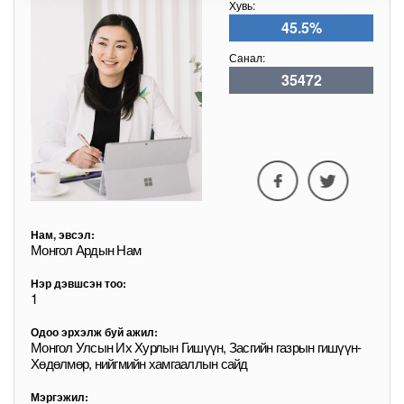
Хувь:
45.5%
Санал:
35472
Нам, эвсэл:
Монгол Ардын Нам
Нэр дэвшсэн тоо:
1
Одоо эрхэлж буй ажил:
Монгол Улсын Их Хурлын Гишүүн, Засгийн газрын гишүүн-
Хөдөлмөр, нийгмийн хамгааллын сайд
Мэргэжил: