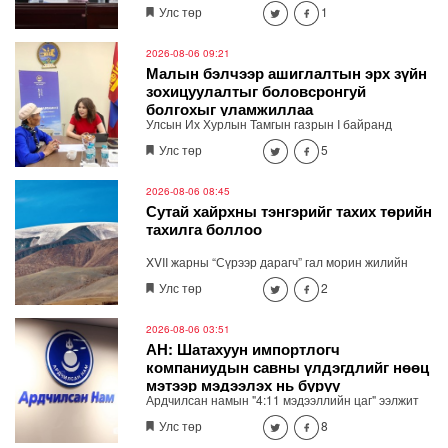
өнөөдөр Өмнөговь, Дундговь аймагт ажиллалаа.
Улс төр
1
Ерөнхий сайдын 10 дугаар албан даалгавар,
Улсын Онцгой комиссын даргын 3 дугаар
тушаалын хүрээнд Өмнөговь аймагт байгаль
2026-08-06 09:21
орчин, уул уурхайн 358 зөрчил илрүүлж, 200
Малын бэлчээр ашиглалтын эрх зүйн
гаруйг нь арилгуулаад байна.
зохицуулалтыг боловсронгуй
болгохыг уламжиллаа
Улсын Их Хурлын Тамгын газрын I байранд
байрлах "Нээлттэй парламент" танхимд өнөөдөр
Улс төр
5
(2026.08.06) Улсын Их Хурлын гишүүн
Б.Мөнхсоёл ажиллаж, иргэдийн санал, хүсэлтийг
сонслоо.
2026-08-06 08:45
Сутай хайрхны тэнгэрийг тахих төрийн
тахилга боллоо
XVII жарны “Сүрээр дарагч” гал морин жилийн
зуны адаг хөхөгчин хонь сарын 23-ны өлзий
Улс төр
2
дэмбэрэлтэй өдөр /2026.08.06/ Сутай хайрхны
тэнгэрийг тайх төрийн тахилга боллоо.
2026-08-06 03:51
АН: Шатахуун импортлогч
компаниудын савны үлдэгдлийг нөөц
мэтээр мэдээлэх нь буруу
Ардчилсан намын "4:11 мэдээллийн цаг" ээлжит
хэвлэлийн бага хурал Төрийн ордны 3 давхарт
Улс төр
8
болно. Хэвлэлийн хурлаар шатахууны хомсдол,
үнийн өсөлтийн асуудлаар мэдээлэл хийнэ.