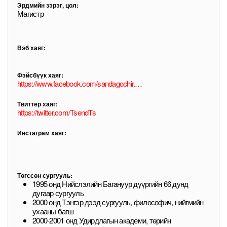
Эрдмийн зэрэг, цол:
Магистр
Вэб хаяг:
Фэйсбүүк хаяг:
https://www.facebook.com/sandagochir.tsend
Твиттер хаяг:
https://twitter.com/TsendTs
Инстаграм хаяг:
Төгссөн сургууль:
1995 онд Нийслэлийн Багануур дүүргийн 66 дунд
дугаар сургууль
2000 онд Тэнгэр дээд сургууль, философич, нийгмийн
ухааны багш
2000-2001 онд Удирдлагын академи, төрийн