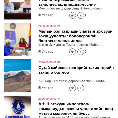
танилцуулж, шийдвэрлүүлнэ"
Монгол Улсын Шадар сайд Н.Номтойбаяр
өнөөдөр Өмнөговь, Дундговь аймагт ажиллалаа.
Улс төр
1
Ерөнхий сайдын 10 дугаар албан даалгавар,
Улсын Онцгой комиссын даргын 3 дугаар
тушаалын хүрээнд Өмнөговь аймагт байгаль
2026-08-06 09:21
орчин, уул уурхайн 358 зөрчил илрүүлж, 200
Малын бэлчээр ашиглалтын эрх зүйн
гаруйг нь арилгуулаад байна.
зохицуулалтыг боловсронгуй
болгохыг уламжиллаа
Улсын Их Хурлын Тамгын газрын I байранд
байрлах "Нээлттэй парламент" танхимд өнөөдөр
Улс төр
5
(2026.08.06) Улсын Их Хурлын гишүүн
Б.Мөнхсоёл ажиллаж, иргэдийн санал, хүсэлтийг
сонслоо.
2026-08-06 08:45
Сутай хайрхны тэнгэрийг тахих төрийн
тахилга боллоо
XVII жарны “Сүрээр дарагч” гал морин жилийн
зуны адаг хөхөгчин хонь сарын 23-ны өлзий
Улс төр
2
дэмбэрэлтэй өдөр /2026.08.06/ Сутай хайрхны
тэнгэрийг тайх төрийн тахилга боллоо.
2026-08-06 03:51
АН: Шатахуун импортлогч
компаниудын савны үлдэгдлийг нөөц
мэтээр мэдээлэх нь буруу
Ардчилсан намын "4:11 мэдээллийн цаг" ээлжит