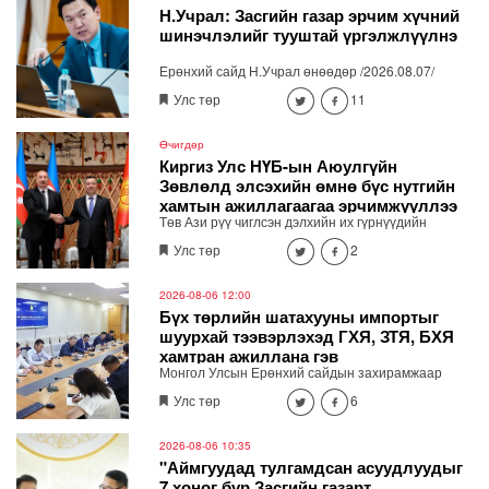
байна.
Н.Учрал: Засгийн газар эрчим хүчний
шинэчлэлийг тууштай үргэлжлүүлнэ
Ерөнхий сайд Н.Учрал өнөөдөр /2026.08.07/
"ДЦС-3" ТӨХК-д ажиллаж, өвөлжилтийн бэлтгэл
Улс төр
11
ажлыг шалгалаа.
Өчигдөр
Киргиз Улс НҮБ-ын Аюулгүйн
Зөвлөлд элсэхийн өмнө бүс нутгийн
хамтын ажиллагаагаа эрчимжүүллээ
Төв Ази рүү чиглсэн дэлхийн их гүрнүүдийн
геополитик болон эдийн засгийн ач холбогдол
Улс төр
2
нэмэгдэж, “Төв Ази + их гүрнүүд” хэлбэрийн
дипломат харилцаа идэвхжиж буй нөхцөлд Бүгд
Найрамдах Киргиз Улс олон улсын хамтын
2026-08-06 12:00
нийгэмлэг дэх нэр хүндээ бэхжүүлж, бүс нутгийн
Бүх төрлийн шатахууны импортыг
тогтвортой байдлын институцийн хөгжлийг
шуурхай тээвэрлэхэд ГХЯ, ЗТЯ, БХЯ
дэмжих системтэй бодлогыг тууштай хэрэгжүүлж
хамтран ажиллана гэв
байна.
Монгол Улсын Ерөнхий сайдын захирамжаар
байгуулагдсан шатахууны хангамж,
Улс төр
6
нийлүүлэлтийг тогтворжуулах шуурхай штаб өдөр
бүр хуралдаж байна. Өнөөдрийн /2026.08.06/
хурлаар холбогдох газрууд ажлын үр дүнгээ
2026-08-06 10:35
танилцуулж, үүрэг чиглэлийг өглөө.
"Аймгуудад тулгамдсан асуудлуудыг
7 хоног бүр Засгийн газарт