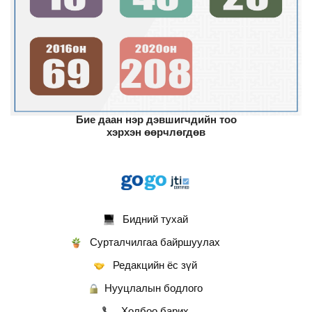
Бие даан нэр дэвшигчдийн тоо
хэрхэн өөрчлөгдөв
Бидний тухай
Сурталчилгаа байршуулах
Редакцийн ёс зүй
Нууцлалын бодлого
Холбоо барих