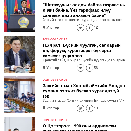
"Шатахууныг олдож байгаа газраас нь
л авч байна. Үнэ тарифаас илүү
хангамж дээр анхаарч байна"
Засгийн газрын ээлжит хуралдаанаар хэлэлцэж,
шийдвэрлэсэн асуудлыг танилцуулж байна.
Улс төр
12
2026-08-05 02:22
Н.Учрал: Бүсийн чуулган, салбарын
ой, форум, хурал зэрэг бүх арга
хэмжээг цуцаллаа
Ерөнхий сайд Н.Учрал Бүсийн чуулган, салбарын
ой, форум, хурал гээд бүх арга хэмжээг цуцалж
Улс төр
56
байна. Засгийн газрын зөвшөөрөлгүй гадаад
томилолтоор явахгүй. Хурал, чуулган зохион
байгуулах шаардлагатай бол цахимаар хийнэ.
2026-08-05 00:25
Хэмнэсэн төсөв өвөлжилтийн бэлтгэл, эрчим хүч,
Засгийн газар Хэнтий аймгийн Биндэр
шатахууны хангамж, иргэдийн амьдралд хэрэгтэй
суманд ээлжит бусаар хуралдахгүй
ажлуудад зарцуулна" хэмээн мэдэгдлээ.
гэв
Засгийн газар Хэнтий аймгийн Биндэр сумын “Их
хуралдай” цогцолборт ээлжит бусаар хуралдахгүй
Улс төр
10
гэж мэдээллээ.
2026-08-03 02:51
О.Цогтгэрэл: 1990 оны ардчилсан
хувьсгалтай холбоотой гурван