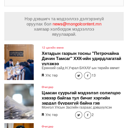
Нэр дэвшигч та мэдээллээ дэлгэрэнгүй
оруулах бол
news@mongolcontent.mn
хаягаар холбогдож мэдээллээ
явуулаарай.
12 цагийн өмнө
Хятадын газрын тосны "Петрочайна
Дачин Тамсаг" ХХК-ийн удирдлагатай
уулзжээ
Ерөнхий сайд Н.Учрал БНХАУ-ын төрийн өмчит
Хятадын Үндэсний газрын тосны корпорацийн
Улс төр
13
харьяа "Петрочайна Дачин Тамсаг" ХХК-ийн
Ерөнхий захирал Жан Гуан Яныг хүлээн авч
уулзлаа. Уулзалтын эхэнд Ерөнхий сайд БНХАУ-
Өчигдөр
аас энэ оны наймдугаар сард 6000 тонн АИ-92
Цаасан суурьтай мэдээлэл солилцоо
автобензинийг манай улсад нийлүүлэхээр
хэвээр байгаа тул бичиг хэргийн
болсонд талархал илэрхийлэв. Мөн цаашид
зардал буурахгүй байна гэв
нийлүүлэлтийн хэмжээг сар бүр 12-15 мянган
Монгол Улсын Засгийн газраас дэвшүүлсэн
тоннд хүргэж, тогтвортой байлгах хүсэлт тавилаа.
“Чөлөөлье” үндэсний санаачилгын хүрээнд
Улс төр
2
төрийн үйл ажиллагааг цахим хэлбэрээр явуулах,
хүн хуулийн этгээдэд төрийн үйлчилгээг хурдан
шуурхай хүргэх ажил шат дараатай хэрэгжиж
Өчигдөр