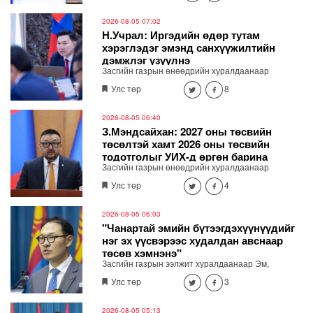
бичгийг Гадаад харилцааны сайд Б.Батцэцэг
Засгийн газрын хуралдаанд танилцууллаа.
2026-08-05 07:02
Н.Учрал: Иргэдийн өдөр тутам
хэрэглэдэг эмэнд санхүүжилтийн
дэмжлэг үзүүлнэ
Засгийн газрын өнөөдрийн хуралдаанаар
Ерөнхий сайд Н.Учрал Эрүүл мэндийн даатгалын
Улс төр
8
хөнгөлөлттэй эмийн жагсаалтыг шинэчилж,
даралтын зэрэг иргэдийн тутам хэрэглэдэг эмийн
санхүүжилтийн дэмжлэг үзүүлэх шийдвэр
2026-08-05 06:40
гаргалаа.
З.Мэндсайхан: 2027 оны төсвийн
төсөлтэй хамт 2026 оны төсвийн
тодотголыг УИХ-д өргөн барина
Засгийн газрын өнөөдрийн хуралдаанаар
хэмнэлт, хүнсний нийлүүлэлт, бүртгэлжүүлэх,
Улс төр
4
хяналт сайжруулалтын асуудлаар гаргасан
шийдвэрийг Сангийн сайд З.Мэндсайхан
танилцууллаа. 2027 оны төсвийн төсөлтэй хамт
2026-08-05 06:03
2026 оны төсвийн тодотголыг УИХ-д өргөн
"Чанартай эмийн бүтээгдэхүүнүүдийг
барина
нэг эх үүсвэрээс худалдан авснаар
төсөв хэмнэнэ"
Засгийн газрын ээлжит хуралдаанаар Эм,
эмнэлгийн хэрэглэгдэхүүн, биобэлдмэл, вакциныг
Улс төр
3
нэг эх үүсвэрээс худалдан авах журмыг баталжээ.
2026-08-05 05:13