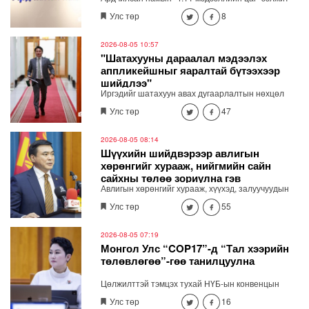
хэвлэлийн бага хурал Төрийн ордны 3 давхарт
Улс төр
8
болно. Хэвлэлийн хурлаар шатахууны хомсдол,
үнийн өсөлтийн асуудлаар мэдээлэл хийнэ.
2026-08-05 10:57
"Шатахууны дараалал мэдээлэх
аппликейшныг яаралтай бүтээхээр
шийдлээ"
Иргэдийг шатахуун авах дугаарлалтын нөхцөл
байдлыг бодит цагаар харж явах замаа тооцох
Улс төр
47
боломжтой мэдээлэл хүргэх зориулалттай
тусгайлсан аппликейшн, вэб хуудас яаралтай
хийхээр шийдлээ. "Шатахууны дарааллыг
2026-08-05 08:14
мэдээлэх яаралтай бүтээхээр шийдлээ"
Шүүхийн шийдвэрээр авлигын
хөрөнгийг хурааж, нийгмийн сайн
сайхны төлөө зориулна гэв
Авлигын хөрөнгийг хурааж, хүүхэд, залуучуудын
хөгжлийн санд төвлөрүүлж, зарцуулах тухай
Улс төр
55
анхдагч хуулийн төслийг Засгийн газрын
хуралдаанд танилцуулав.
2026-08-05 07:19
Монгол Улс “COP17”-д “Тал хээрийн
төлөвлөгөө”-гөө танилцуулна
Цөлжилттэй тэмцэх тухай НҮБ-ын конвенцын
талуудын 17 дугаар /COP17/ бага хуралд Монгол
Улс төр
16
Улсаас дэвшүүлэх үндэсний стратегийн баримт