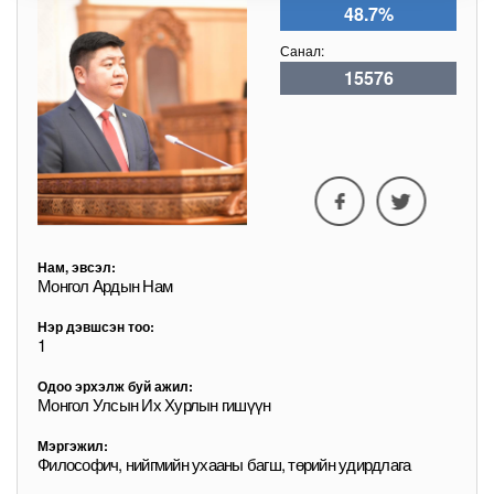
48.7%
Санал:
15576
Нам, эвсэл:
Монгол Ардын Нам
Нэр дэвшсэн тоо:
1
Одоо эрхэлж буй ажил:
Монгол Улсын Их Хурлын гишүүн
Мэргэжил:
Философич, нийгмийн ухааны багш, төрийн удирдлага