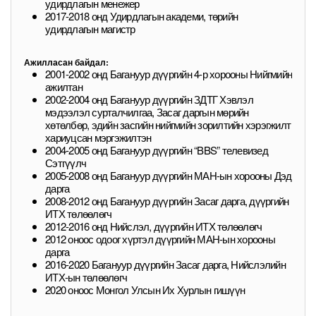
удирдлагын менежер
2017-2018 онд Удирдлагын академи, төрийн
удирдлагын магистр
Ажилласан байдал:
2001-2002 онд Багануур дүүргийн 4-р хорооны Нийгмийн
ажилтан
2002-2004 онд Багануур дүүргийн ЗДТГ Хэвлэл
мэдээлэл сурталчилгаа, Засаг даргын мөрийн
хөтөлбөр, эдийн засгийн нийгмийн зорилтийн хэрэгжилт
хариуцсан мэргэжилтэн
2004-2005 онд Багануур дүүргийн “BBS” телевизед
Сэтгүүлч
2005-2008 онд Багануур дүүргийн МАН-ын хорооны Дэд
дарга
2008-2012 онд Багануур дүүргийн Засаг дарга, дүүргийн
ИТХ төлөөлөгч
2012-2016 онд Нийслэл, дүүргийн ИТХ төлөөлөгч
2012 оноос одоог хүртэл дүүргийн МАН-ын хорооны
дарга
2016-2020 Багануур дүүргийн Засаг дарга, Нийслэлийн
ИТХ-ын төлөөлөгч
2020 оноос Монгол Улсын Их Хурлын гишүүн