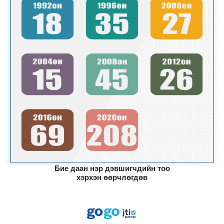
Бие даан нэр дэвшигчдийн тоо
хэрхэн өөрчлөгдөв