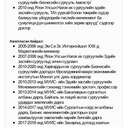
сургуулийн бизнесийн сургууль /магистр/
2010 онд Япон Улсын Нагоя их сургуулийн эдийн
засгийн сургууль, “Ил уурхай болон төмрийн хүдэр
баяжуулах үйлдвэрийн төслийн менежмент ба
сумуляци дүн шинжилгээ хийх зарим аргууд” сэдвээр
доктор
Ажилласан байдал:
2005-2006 онд Эм Си Эс Интернэйшнл ХХК-д
Маркетингийн менежер
2007-2008 онд Япон Улсын Нагоя их сургуулийн Эдийн
засгийн сургуульд зочин судлаач
2010-2020 онд Харвардын их сургуулийн Бизнесийн
сургуулийн дэргэдэх Өрсөлдөөний макро-экономикийн
институтын Монгол улс дахь кординатор
2010-2013 онд МУИС- ийн Эдийн засгийн сургуулийн
Менежментийн тэнхимд тэнхимийн эрхлэгч, профессор
2013-2014 онд МУИС-ийн Бакалаврын сургалтын
албаны дарга, Байгаль эх лицей ахлах сургуулийн
удирдах зөвлөлийн дарга
2014-2017 онд МУИС-ийн Сургалтын нэгдсэн албаны
дарга, Бизнес менежментийн докторын зэрэг
хамгаалуулах зөвлөлийн нарийн бичгийн дарга
2017-2018 онд МУИС-ийн Захиргаа, дотоод хамтын