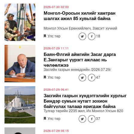
2026-07-30 02:00
Монгол-Оросын хилийг хамтран
шалгах ажил 85 хувьтай байна
Монгол Улсын Ерөнхийлөгч, Зэвсэгт хүчний
Ерөнхий командлагч Ухнаагийн Хүрэлсүх Хөвсгөл
Улс төр
18
аймгийн нутагт Монгол-Оросын хил дээр
ажиллаж, улсын хилийг хоёр дахь удаагаа
хамтран шалгах хээрийн ажлын хэсгийн ажилтай
2026-07-29 11:11
танилцлаа.
Баян-Өлгий аймгийн Засаг дарга
Е.Зангарыг үүрэгт ажлаас нь
чөлөөлжээ
Засгийн газрын өнөөдрийн /2026.07.29/
хуралдаанаар Баян-Өлгий аймгийн Засаг дарга
Улс төр
47
Е.Зангарыг үүрэгт ажлаас нь чөлөөлөх шийдвэр
гаргажээ. Уг шийдвэртэй холбогдуулан Засаг дарга
Е.Зангар байр сууриа илэрхийлсэн байна.
2026-07-29 06:41
Засгийн газрын хүндэтгэлийн хурлыг
Биндэр сумын нутагт зохион
байгуулах талаар яригдаж байна
Тулгар төрийн 2235 жил, Их Монгол Улсын 820
жилийн түүхт ой энэ жил тохиож байна. Энэхүү
Улс төр
37
түүхт ойг тохиолдуулан Засгийн газрын
хүндэтгэлийн хурлыг Хэнтий аймгийн Биндэр
сумын нутаг дахь Чингис хаан музейн харьяаны
2026-07-29 06:15