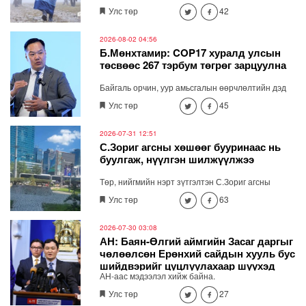
хосгүй үзэсгэлэнг бүрдүүлсэн Хөвсгөл нуур төрийн
Улс төр
42
тахилгат болсноор идээшин, оршиж буй 59
зүйлийн хөхтөн амьтан, 244 зүйл шувуу, 750 гаруй
зүйлийн ховор нэн ховор ургамал болоод дэлхийн
2026-08-02 04:56
цэвэр усны нөөц үеэс үе дамжин, хайрлан
Б.Мөнхтамир: COP17 хуралд улсын
хамгаалагдах боломж бүрдэж, нас уртсаж байна.
төсвөөс 267 тэрбум төгрөг зарцуулна
Байгаль орчин, уур амьсгалын өөрчлөлтийн дэд
сайд Б.Мөнхтамиртай ярилцав. Тэрээр СОР 17
Улс төр
45
хурлын бэлтгэлийг хангах үндэсний хорооны дэд
даргаар ажиллаж байна.
2026-07-31 12:51
С.Зориг агсны хөшөөг бууринаас нь
буулгаж, нүүлгэн шилжүүлжээ
Төр, нийгмийн нэрт зүтгэлтэн С.Зориг агсны
хөшөөг Ардчилсан намын байрны өмнөх
Улс төр
63
бууринаас нь буулгаж, нүүлгэн шилжүүлжээ.
2026-07-30 03:08
АН: Баян-Өлгий аймгийн Засаг даргыг
чөлөөлсөн Ерөнхий сайдын хууль бус
шийдвэрийг цуцлуулахаар шүүхэд
АН-аас мэдээлэл хийж байна.
хандана
Улс төр
27