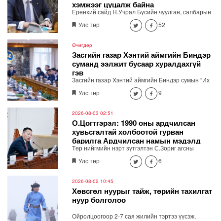
хэмжээг цуцалж байна
Ерөнхий сайд Н.Учрал Бүсийн чуулган, салбарын
ой, форум, хурал гээд бүх арга хэмжээг цуцалж
Улс төр
52
байна. Засгийн газрын зөвшөөрөлгүй гадаад
томилолтоор явахгүй. Хурал, чуулган зохион
байгуулах шаардлагатай бол цахимаар хийнэ.
Өчигдөр
Хэмнэсэн төсөв өвөлжилтийн бэлтгэл, эрчим хүч,
Засгийн газар Хэнтий аймгийн Биндэр
шатахууны хангамж, иргэдийн амьдралд хэрэгтэй
суманд ээлжит бусаар хуралдахгүй
ажлуудад зарцуулна" хэмээн мэдэгдлээ.
гэв
Засгийн газар Хэнтий аймгийн Биндэр сумын “Их
хуралдай” цогцолборт ээлжит бусаар хуралдахгүй
Улс төр
9
гэж мэдээллээ.
2026-08-03 02:51
О.Цогтгэрэл: 1990 оны ардчилсан
хувьсгалтай холбоотой гурван
барилга Ардчилсан намын мэдэлд
Төр нийгмийн нэрт зүтгэлтэн С.Зориг агсны
шилжсэн
хөшөөг зөвшөөрөлгүйгээр нүүлгэн шилжүүлсэнтэй
Улс төр
6
холбоотойгоор Ардчилсан намын дарга
О.Цогтгэрэл өнгөрсөн бямба гарагт /2026.08.01/
цахим хуудсаараа дамжуулан мэдээлэл хийсэн
2026-08-02 10:45
юм. Тэрбээр С.Зоригийн хөшөөг нүүлгэсэн нь АН-
Хөвсгөл нуурыг тайж, төрийн тахилгат
ын өнөөгийн удирдлага, залуучуудын шийдвэр
нуур болголоо
биш гэдгийг онцлоод АН-ын байрны асуудлыг
хөндлөө.
Ойролцоогоор 2-7 сая жилийн тэртээ үүсэж,