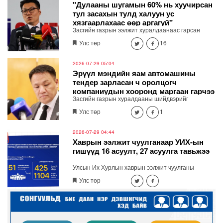
түүх соёл, аялал жуулчлалын “Их хуралдай”
"Дулааны шугамын 60% нь хуучирсан
цогцолборт зохион байгуулах талаар яригдаж
тул засахын тулд халуун ус
байна.
хязгаарлахаас өөр аргагүй"
Засгийн газрын ээлжит хуралдаанаас гарсан
зарим шийдвэрүүдийг танилцуулж байна. Хотын
Улс төр
16
дарга Б.Пүрэвдагва мэдээлэл өглөө.
2026-07-29 05:04
Эрүүл мэндийн яам автомашины
тендер зарласан ч оролцогч
компаниудын хооронд маргаан гарчээ
Засгийн газрын хуралдааны шийдвэрийг
танилцуулж байна.
Улс төр
1
2026-07-29 04:44
Хаврын ээлжит чуулганаар УИХ-ын
гишүүд 16 асуулт, 27 асуулга тавьжээ
Улсын Их Хурлын хаврын ээлжит чуулганы
хугацаанд Ерөнхий сайд, Засгийн газрын гишүүд
Улс төр
болон Улсын Их Хурлаас бүрэлдэхүүн,
удирдлагыг нь сонгож, томилдог байгууллагын
даргад хандан давхардсан тоогоор Улсын Их
Хурлын 16 гишүүн 71 асуудлаар 16 удаа асуулт
асуужээ.