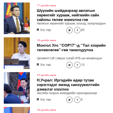
тусгайлсан аппликейшн, вэб хуудас яаралтай
хийхээр шийдлээ. "Шатахууны дарааллыг
17 цагийн өмнө
мэдээлэх яаралтай бүтээхээр шийдлээ"
Шүүхийн шийдвэрээр авлигын
хөрөнгийг хурааж, нийгмийн сайн
сайхны төлөө зориулна гэв
Авлигын хөрөнгийг хурааж, хүүхэд, залуучуудын
хөгжлийн санд төвлөрүүлж, зарцуулах тухай
Улс төр
25
анхдагч хуулийн төслийг Засгийн газрын
хуралдаанд танилцуулав.
18 цагийн өмнө
Монгол Улс “COP17”-д “Тал хээрийн
төлөвлөгөө”-гөө танилцуулна
Цөлжилттэй тэмцэх тухай НҮБ-ын конвенцын
талуудын 17 дугаар /COP17/ бага хуралд Монгол
Улс төр
13
Улсаас дэвшүүлэх үндэсний стратегийн баримт
бичгийг Гадаад харилцааны сайд Б.Батцэцэг
Засгийн газрын хуралдаанд танилцууллаа.
19 цагийн өмнө
Н.Учрал: Иргэдийн өдөр тутам
хэрэглэдэг эмэнд санхүүжилтийн
дэмжлэг үзүүлнэ
Засгийн газрын өнөөдрийн хуралдаанаар
Ерөнхий сайд Н.Учрал Эрүүл мэндийн даатгалын
Улс төр
5
хөнгөлөлттэй эмийн жагсаалтыг шинэчилж,
даралтын зэрэг иргэдийн тутам хэрэглэдэг эмийн
санхүүжилтийн дэмжлэг үзүүлэх шийдвэр
19 цагийн өмнө
гаргалаа.