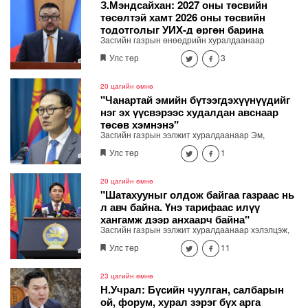
З.Мэндсайхан: 2027 оны төсвийн
төсөлтэй хамт 2026 оны төсвийн
тодотголыг УИХ-д өргөн барина
Засгийн газрын өнөөдрийн хуралдаанаар
хэмнэлт, хүнсний нийлүүлэлт, бүртгэлжүүлэх,
Улс төр
3
хяналт сайжруулалтын асуудлаар гаргасан
шийдвэрийг Сангийн сайд З.Мэндсайхан
танилцууллаа. 2027 оны төсвийн төсөлтэй хамт
20 цагийн өмнө
2026 оны төсвийн тодотголыг УИХ-д өргөн
"Чанартай эмийн бүтээгдэхүүнүүдийг
барина
нэг эх үүсвэрээс худалдан авснаар
төсөв хэмнэнэ"
Засгийн газрын ээлжит хуралдаанаар Эм,
эмнэлгийн хэрэглэгдэхүүн, биобэлдмэл, вакциныг
Улс төр
1
нэг эх үүсвэрээс худалдан авах журмыг баталжээ.
20 цагийн өмнө
"Шатахууныг олдож байгаа газраас нь
л авч байна. Үнэ тарифаас илүү
хангамж дээр анхаарч байна"
Засгийн газрын ээлжит хуралдаанаар хэлэлцэж,
шийдвэрлэсэн асуудлыг танилцуулж байна.
Улс төр
11
23 цагийн өмнө
Н.Учрал: Бүсийн чуулган, салбарын
ой, форум, хурал зэрэг бүх арга