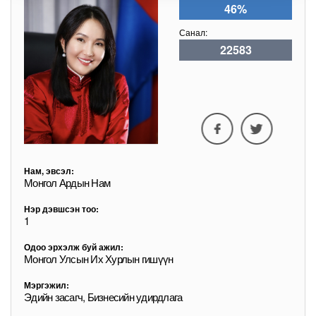
46%
Санал:
22583
Нам, эвсэл:
Монгол Ардын Нам
Нэр дэвшсэн тоо:
1
Одоо эрхэлж буй ажил:
Монгол Улсын Их Хурлын гишүүн
Мэргэжил:
Эдийн засагч, Бизнесийн удирдлага