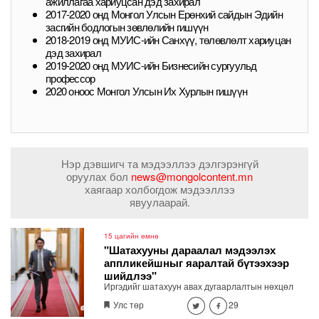
ажиллагаа хариуцсан дэд захирал
2017-2020 онд Монгол Улсын Ерөнхий сайдын Эдийн
засгийн бодлогын зөвлөлийн гишүүн
2018-2019 онд МУИС-ийн Санхүү, төлөвлөлт хариуцан
дэд захирал
2019-2020 онд МУИС-ийн Бизнесийн сургуульд
профессор
2020 оноос Монгол Улсын Их Хурлын гишүүн
Нэр дэвшигч та мэдээллээ дэлгэрэнгүй
оруулах бол
news@mongolcontent.mn
хаягаар холбогдож мэдээллээ
явуулаарай.
15 цагийн өмнө
"Шатахууны дараалал мэдээлэх
аппликейшныг яаралтай бүтээхээр
шийдлээ"
Иргэдийг шатахуун авах дугаарлалтын нөхцөл
байдлыг бодит цагаар харж явах замаа тооцох
Улс төр
29
боломжтой мэдээлэл хүргэх зориулалттай