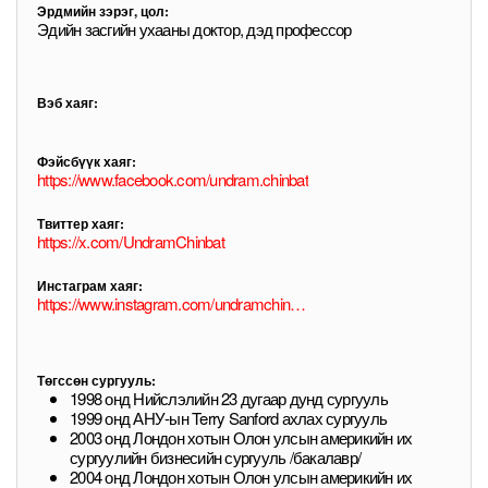
Эрдмийн зэрэг, цол:
Эдийн засгийн ухааны доктор, дэд профессор
Вэб хаяг:
Фэйсбүүк хаяг:
https://www.facebook.com/undram.chinbat
Твиттер хаяг:
https://x.com/UndramChinbat
Инстаграм хаяг:
https://www.instagram.com/undramchinbat/
Төгссөн сургууль:
1998 онд Нийслэлийн 23 дугаар дунд сургууль
1999 онд АНУ-ын Terry Sanford ахлах сургууль
2003 онд Лондон хотын Олон улсын америкийн их
сургуулийн бизнесийн сургууль /бакалавр/
2004 онд Лондон хотын Олон улсын америкийн их