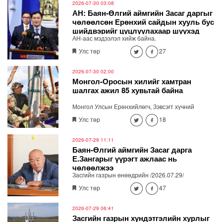
2026-07-30 03:08
АН: Баян-Өлгий аймгийн Засаг даргыг
чөлөөлсөн Ерөнхий сайдын хууль бус
шийдвэрийг цуцлуулахаар шүүхэд
АН-аас мэдээлэл хийж байна.
хандана
Улс төр
27
2026-07-30 02:00
Монгол-Оросын хилийг хамтран
шалгах ажил 85 хувьтай байна
Монгол Улсын Ерөнхийлөгч, Зэвсэгт хүчний
Ерөнхий командлагч Ухнаагийн Хүрэлсүх Хөвсгөл
Улс төр
18
аймгийн нутагт Монгол-Оросын хил дээр
ажиллаж, улсын хилийг хоёр дахь удаагаа
хамтран шалгах хээрийн ажлын хэсгийн ажилтай
2026-07-29 11:11
танилцлаа.
Баян-Өлгий аймгийн Засаг дарга
Е.Зангарыг үүрэгт ажлаас нь
чөлөөлжээ
Засгийн газрын өнөөдрийн /2026.07.29/
хуралдаанаар Баян-Өлгий аймгийн Засаг дарга
Улс төр
47
Е.Зангарыг үүрэгт ажлаас нь чөлөөлөх шийдвэр
гаргажээ. Уг шийдвэртэй холбогдуулан Засаг дарга
Е.Зангар байр сууриа илэрхийлсэн байна.
2026-07-29 06:41
Засгийн газрын хүндэтгэлийн хурлыг