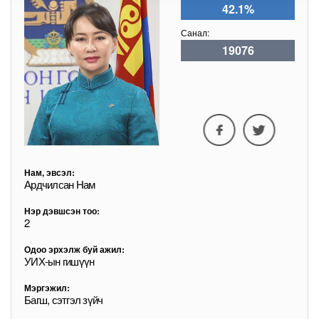
42.1%
Санал:
19076
Нам, эвсэл:
Ардчилсан Нам
Нэр дэвшсэн тоо:
2
Одоо эрхэлж буй ажил:
УИХ-ын гишүүн
Мэргэжил:
Багш, сэтгэл зүйч