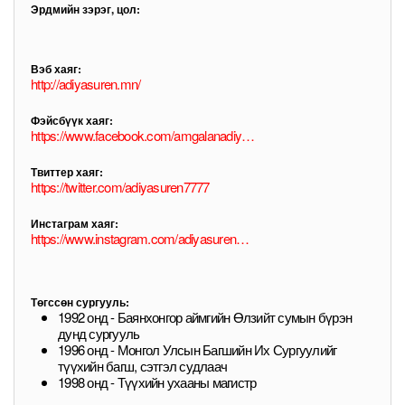
Эрдмийн зэрэг, цол:
Вэб хаяг:
http://adiyasuren.mn/
Фэйсбүүк хаяг:
https://www.facebook.com/amgalanadiyasuren
Твиттер хаяг:
https://twitter.com/adiyasuren7777
Инстаграм хаяг:
https://www.instagram.com/adiyasurenamgalan/
Төгссөн сургууль:
1992 онд - Баянхонгор аймгийн Өлзийт сумын бүрэн
дунд сургууль
1996 онд - Монгол Улсын Багшийн Их Сургуулийг
түүхийн багш, сэтгэл судлаач
1998 онд - Түүхийн ухааны магистр