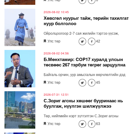
холбоотойгоор Ардчилсан намын дарга
О.Цогтгэрэл өнгөрсөн бямба гарагт /2026.08.01/
цахим хуудсаараа дамжуулан мэдээлэл хийсэн
2026-08-02 10:45
юм. Тэрбээр С.Зоригийн хөшөөг нүүлгэсэн нь АН-
Хөвсгөл нуурыг тайж, төрийн тахилгат
ын өнөөгийн удирдлага, залуучуудын шийдвэр
нуур болголоо
биш гэдгийг онцлоод АН-ын байрны асуудлыг
хөндлөө.
Ойролцоогоор 2-7 сая жилийн тэртээ үүсэж,
хосгүй үзэсгэлэнг бүрдүүлсэн Хөвсгөл нуур төрийн
Улс төр
42
тахилгат болсноор идээшин, оршиж буй 59
зүйлийн хөхтөн амьтан, 244 зүйл шувуу, 750 гаруй
зүйлийн ховор нэн ховор ургамал болоод дэлхийн
2026-08-02 04:56
цэвэр усны нөөц үеэс үе дамжин, хайрлан
Б.Мөнхтамир: COP17 хуралд улсын
хамгаалагдах боломж бүрдэж, нас уртсаж байна.
төсвөөс 267 тэрбум төгрөг зарцуулна
Байгаль орчин, уур амьсгалын өөрчлөлтийн дэд
сайд Б.Мөнхтамиртай ярилцав. Тэрээр СОР 17
Улс төр
45
хурлын бэлтгэлийг хангах үндэсний хорооны дэд
даргаар ажиллаж байна.
2026-07-31 12:51
С.Зориг агсны хөшөөг бууринаас нь
буулгаж, нүүлгэн шилжүүлжээ
Төр, нийгмийн нэрт зүтгэлтэн С.Зориг агсны
хөшөөг Ардчилсан намын байрны өмнөх
Улс төр
63
бууринаас нь буулгаж, нүүлгэн шилжүүлжээ.