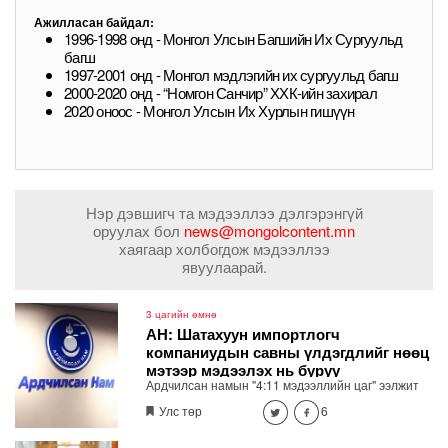
Ажилласан байдал:
1996-1998 онд - Монгол Улсын Багшийн Их Сургуульд
багш
1997-2001 онд - Монгол мэдлэгийн их сургуульд багш
2000-2020 онд - “Номгон Санчир” ХХК-ийн захирал
2020 оноос - Монгол Улсын Их Хурлын гишүүн
Нэр дэвшигч та мэдээллээ дэлгэрэнгүй
оруулах бол
news@mongolcontent.mn
хаягаар холбогдож мэдээллээ
явуулаарай.
3 цагийн өмнө
АН: Шатахуун импортлогч
компаниудын савны үлдэгдлийг нөөц
мэтээр мэдээлэх нь буруу
Ардчилсан намын "4:11 мэдээллийн цаг" ээлжит
хэвлэлийн бага хурал Төрийн ордны 3 давхарт
Улс төр
6
болно. Хэвлэлийн хурлаар шатахууны хомсдол,
үнийн өсөлтийн асуудлаар мэдээлэл хийнэ.