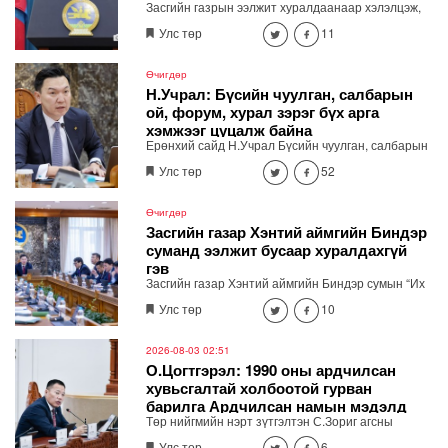
Засгийн газрын ээлжит хуралдаанаар хэлэлцэж,
шийдвэрлэсэн асуудлыг танилцуулж байна.
Улс төр
11
Өчигдөр
Н.Учрал: Бүсийн чуулган, салбарын
ой, форум, хурал зэрэг бүх арга
хэмжээг цуцалж байна
Ерөнхий сайд Н.Учрал Бүсийн чуулган, салбарын
ой, форум, хурал гээд бүх арга хэмжээг цуцалж
Улс төр
52
байна. Засгийн газрын зөвшөөрөлгүй гадаад
томилолтоор явахгүй. Хурал, чуулган зохион
байгуулах шаардлагатай бол цахимаар хийнэ.
Өчигдөр
Хэмнэсэн төсөв өвөлжилтийн бэлтгэл, эрчим хүч,
Засгийн газар Хэнтий аймгийн Биндэр
шатахууны хангамж, иргэдийн амьдралд хэрэгтэй
суманд ээлжит бусаар хуралдахгүй
ажлуудад зарцуулна" хэмээн мэдэгдлээ.
гэв
Засгийн газар Хэнтий аймгийн Биндэр сумын “Их
хуралдай” цогцолборт ээлжит бусаар хуралдахгүй
Улс төр
10
гэж мэдээллээ.
2026-08-03 02:51
О.Цогтгэрэл: 1990 оны ардчилсан
хувьсгалтай холбоотой гурван
барилга Ардчилсан намын мэдэлд
Төр нийгмийн нэрт зүтгэлтэн С.Зориг агсны
шилжсэн
хөшөөг зөвшөөрөлгүйгээр нүүлгэн шилжүүлсэнтэй
Улс төр
6