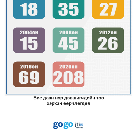
Бие даан нэр дэвшигчдийн тоо
хэрхэн өөрчлөгдөв