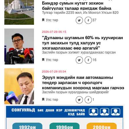
Биндэр сумын нутагт зохион
байгуулах талаар яригдаж байна
Тулгар төрийн 2235 жил, Их Монгол Улсын 820
жилийн түүхт ой энэ жил тохиож байна. Энэхүү
Улс төр
37
түүхт ойг тохиолдуулан Засгийн газрын
хүндэтгэлийн хурлыг Хэнтий аймгийн Биндэр
сумын нутаг дахь Чингис хаан музейн харьяаны
2026-07-29 06:15
түүх соёл, аялал жуулчлалын “Их хуралдай”
"Дулааны шугамын 60% нь хуучирсан
цогцолборт зохион байгуулах талаар яригдаж
тул засахын тулд халуун ус
байна.
хязгаарлахаас өөр аргагүй"
Засгийн газрын ээлжит хуралдаанаас гарсан
зарим шийдвэрүүдийг танилцуулж байна. Хотын
Улс төр
16
дарга Б.Пүрэвдагва мэдээлэл өглөө.
2026-07-29 05:04
Эрүүл мэндийн яам автомашины
тендер зарласан ч оролцогч
компаниудын хооронд маргаан гарчээ
Засгийн газрын хуралдааны шийдвэрийг
танилцуулж байна.
Улс төр
1