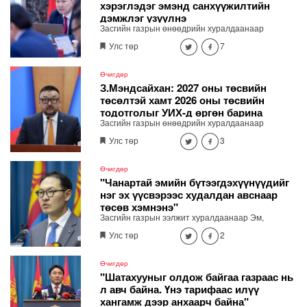
хэрэглэдэг эмэнд санхүүжилтийн
дэмжлэг үзүүлнэ
Засгийн газрын өнөөдрийн хуралдаанаар
Ерөнхий сайд Н.Учрал Эрүүл мэндийн даатгалын
Улс төр
7
хөнгөлөлттэй эмийн жагсаалтыг шинэчилж,
даралтын зэрэг иргэдийн тутам хэрэглэдэг эмийн
санхүүжилтийн дэмжлэг үзүүлэх шийдвэр
Өчигдөр
гаргалаа.
З.Мэндсайхан: 2027 оны төсвийн
төсөлтэй хамт 2026 оны төсвийн
тодотголыг УИХ-д өргөн барина
Засгийн газрын өнөөдрийн хуралдаанаар
хэмнэлт, хүнсний нийлүүлэлт, бүртгэлжүүлэх,
Улс төр
3
хяналт сайжруулалтын асуудлаар гаргасан
шийдвэрийг Сангийн сайд З.Мэндсайхан
танилцууллаа. 2027 оны төсвийн төсөлтэй хамт
Өчигдөр
2026 оны төсвийн тодотголыг УИХ-д өргөн
"Чанартай эмийн бүтээгдэхүүнүүдийг
барина
нэг эх үүсвэрээс худалдан авснаар
төсөв хэмнэнэ"
Засгийн газрын ээлжит хуралдаанаар Эм,
эмнэлгийн хэрэглэгдэхүүн, биобэлдмэл, вакциныг
Улс төр
2
нэг эх үүсвэрээс худалдан авах журмыг баталжээ.
Өчигдөр
"Шатахууныг олдож байгаа газраас нь
л авч байна. Үнэ тарифаас илүү
хангамж дээр анхаарч байна"