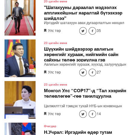
20 цагийн өмнө
"Шатахууны дараалал мэдээлэх
аппликейшныг яаралтай бүтээхээр
шийдлээ"
Иргэдийг шатахуун авах дугаарлалтын нөхцөл
байдлыг бодит цагаар харж явах замаа тооцох
Улс төр
35
боломжтой мэдээлэл хүргэх зориулалттай
тусгайлсан аппликейшн, вэб хуудас яаралтай
хийхээр шийдлээ. "Шатахууны дарааллыг
23 цагийн өмнө
мэдээлэх яаралтай бүтээхээр шийдлээ"
Шүүхийн шийдвэрээр авлигын
хөрөнгийг хурааж, нийгмийн сайн
сайхны төлөө зориулна гэв
Авлигын хөрөнгийг хурааж, хүүхэд, залуучуудын
хөгжлийн санд төвлөрүүлж, зарцуулах тухай
Улс төр
27
анхдагч хуулийн төслийг Засгийн газрын
хуралдаанд танилцуулав.
23 цагийн өмнө
Монгол Улс “COP17”-д “Тал хээрийн
төлөвлөгөө”-гөө танилцуулна
Цөлжилттэй тэмцэх тухай НҮБ-ын конвенцын
талуудын 17 дугаар /COP17/ бага хуралд Монгол
Улс төр
14
Улсаас дэвшүүлэх үндэсний стратегийн баримт
бичгийг Гадаад харилцааны сайд Б.Батцэцэг
Засгийн газрын хуралдаанд танилцууллаа.
Өчигдөр
Н.Учрал: Иргэдийн өдөр тутам