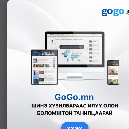
Мэдээ
НЭР ДЭВШИГЧИ
ТОЙРГООР
Жамбын
БАТСУУРЬ
Сүхбаатар аймаг 
дэвшигч
Нам, эвсэл:
ҮЗЭХ