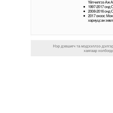
Үйлчилгээ Аж А
1997-2017 онд 
2008-2016 онд 
2017 оноос Мон
хариуцсан зөвл
Нэр дэвшигч та мэдээллээ дэлгэ
хаягаар холбогд