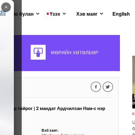
×
GoGo булан
Үзэх
Хэв маяг
English
Д
МӨРИЙН ХӨТӨЛБӨР
| 12-р тойрог | 2 мандат Ардчилсан Нам-с нэр
6
Ц
б
Вэб хаяг:
б