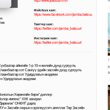
http://www.jbatsuuri.mn/
Фэйсбүүк хаяг:
https://www.facebook.com/jamba.batsuuri/
л:
лөх
Твиттер хаяг:
https://twitter.com/jamba_batsuuri
Инстаграм хаяг:
https://twitter.com/jamba_batsuuri
7
Сүхбаатар аймгийн 1-р 10-н жилийн дунд сургууль
Н
Улаанбаатар хот Санхүү эдийн засгийн дээд сургууль
ш
Улаанбаатар хот Удирдлагын академи
-н Удирдлагын академи
онголын Хөрөнгийн бирж” диллер
олор импекс” ХХК захирал
“Дөрвөлж” ОНӨҮГ дарга
МУ-н Засгийн газрын хэрэгжүүлэгч агентлаг Төр Засгийн