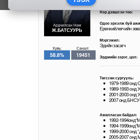
Ардчилсан Нам
Нэр дэвшсэн тоо:
Одоо эрхэлж буй ажи
Ардчилсан Нам
Ерөнхийлөгчийн зөв
Ж.БАТСУУРЬ
Мэргэжил:
Эдийн засагч
Хувь:
Санал:
58.8%
19451
Эрдмийн зэрэг, цол:
Төгссөн сургууль:
1979-1989 онд 
1989-1993 онд 
2001-2003 онд 
2007 онд БНСУ
Ажилласан байдал:
1992-1994онд“М
1994-1999онд“М
1999-2000 онд 
2005-2007 онд 