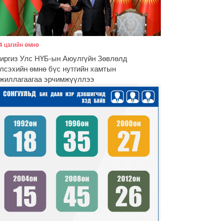
4 цагийн өмнө
иргиз Улс НҮБ-ын Аюулгүйн Зөвлөлд
лсэхийн өмнө бүс нутгийн хамтын
жиллагаагаа эрчимжүүллээ
чигдөр
үх төрлийн шатахууны импортыг шуурхай