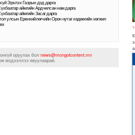
хуй Эрхлэх Газрын дэд дарга
Сүхбаатар аймгийн Ардчилсан нам дарга
Сүхбаатар аймгийн Засаг дарга
гол улсын Ерөнхийлөгчийн Орон нутаг хөдөөгийн хөгжил
өх
1
К
э
а
рэнгүй оруулах бол
news@mongolcontent.mn
ож мэдээллээ явуулаарай.
Ө
Б