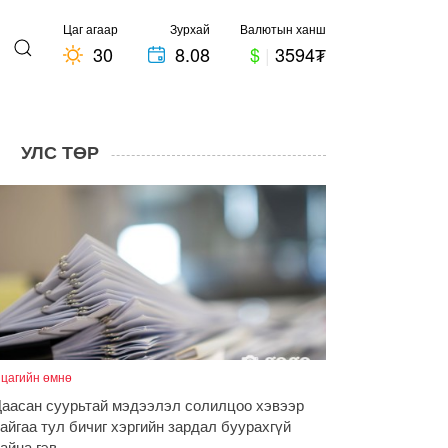
Цаг агаар
Зурхай
Валютын ханш
30
8.08
$
|
3594₮
УЛС ТӨР
 цагийн өмнө
аасан суурьтай мэдээлэл солилцоо хэвээр
айгаа тул бичиг хэргийн зардал буурахгүй
айна гэв