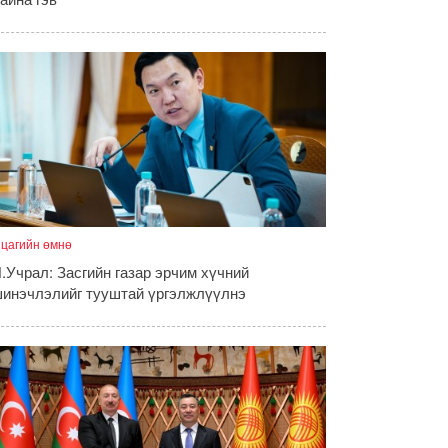
 цагийн өмнө
.Учрал: Засгийн газар эрчим хүчний
инэчлэлийг тууштай үргэлжлүүлнэ