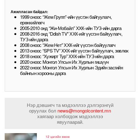
Ажилласан байдал:
1999 оноос “Жем Групп”-ийн үүсгэн байгуулагч,
ерөнхийлөгч
2005-2010 онд “Жи-Мобайл” ХХК-ийн ТУЗ-ийн дарга
2008-2016 онд “Ddish TV” ХХК-ийг үүсгэн байгуулагч,
ТУЗ-ийн дарга
2008 оноос “Жем Нет” ХХК-ийг үүсгэн байгуулагч
2013 оноос “SPS TV” ХХК-ийг үүсгэн байгуулагч, зөвлөх
2018 оноос “Хужирт Тур” ХХК-ийн ТУЗ-ийн дарга
2020 оноос Монгол Улсын Их Хурлын гишүүн
2022 оноос Монгол Улсын Их Хурлын Эдийн засгийн
байнгын хорооны дарга
Нэр дэвшигч та мэдээллээ дэлгэрэнгүй
оруулах бол
news@mongolcontent.mn
хаягаар холбогдож мэдээллээ
явуулаарай.
12 цагийн өмнө