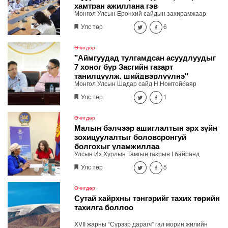
хамтран ажиллана гэв
байна.
Монгол Улсын Ерөнхий сайдын захирамжаар
байгуулагдсан шатахууны хангамж,
Улс төр
6
нийлүүлэлтийг тогтворжуулах шуурхай штаб өдөр
бүр хуралдаж байна. Өнөөдрийн /2026.08.06/
хурлаар холбогдох газрууд ажлын үр дүнгээ
Өчигдөр
танилцуулж, үүрэг чиглэлийг өглөө.
"Аймгуудад тулгамдсан асуудлуудыг
7 хоног бүр Засгийн газарт
танилцуулж, шийдвэрлүүлнэ"
Монгол Улсын Шадар сайд Н.Номтойбаяр
өнөөдөр Өмнөговь, Дундговь аймагт ажиллалаа.
Улс төр
1
Ерөнхий сайдын 10 дугаар албан даалгавар,
Улсын Онцгой комиссын даргын 3 дугаар
тушаалын хүрээнд Өмнөговь аймагт байгаль
Өчигдөр
орчин, уул уурхайн 358 зөрчил илрүүлж, 200
Малын бэлчээр ашиглалтын эрх зүйн
гаруйг нь арилгуулаад байна.
зохицуулалтыг боловсронгуй
болгохыг уламжиллаа
Улсын Их Хурлын Тамгын газрын I байранд
байрлах "Нээлттэй парламент" танхимд өнөөдөр
Улс төр
5
(2026.08.06) Улсын Их Хурлын гишүүн
Б.Мөнхсоёл ажиллаж, иргэдийн санал, хүсэлтийг
сонслоо.
Өчигдөр
Сутай хайрхны тэнгэрийг тахих төрийн
тахилга боллоо
XVII жарны “Сүрээр дарагч” гал морин жилийн