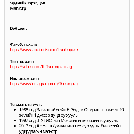
Эрдмийн зэрэг, цол:
Магистр
Вэб хаяг:
Фэйсбүүк хаяг:
https://www.facebook.com/TserenpuntsagGardi/
Твиттер хаяг:
https://twitter.com/TsTserenpuntsag
Инстаграм хаяг:
https://www.instagram.com/TserenpuntsagGardi/?fbclid=IwAR3JXIxo28ObNGLnjMH4rBGjIh3HigDwrb4H7UD986XkC9n5NjYMPQlVaWQ
Төгссөн сургууль:
1988 онд Завхан аймгийн Б.Элдэв-Очирын нэрэмжит 10
жилийн 1 дүгээр дунд сургууль
1997 онд ШУТИС-ийн Механик инженерийн сургууль
2013 онд АНУ-ын Домминикан их сургууль, бизнесийн
удирдлагын магистр