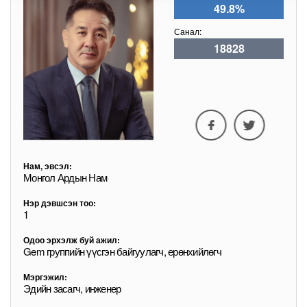
49.8%
Санал:
18828
Нам, эвсэл:
Монгол Ардын Нам
Нэр дэвшсэн тоо:
1
Одоо эрхэлж буй ажил:
Gem группийн үүсгэн байгуулагч, ерөнхийлөгч
Мэргэжил:
Эдийн засагч, инженер