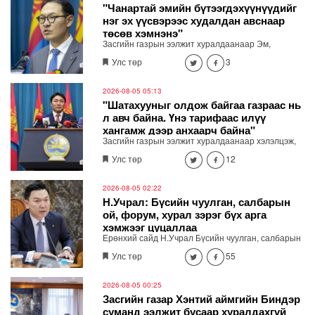
2026 оны төсвийн тодотголыг УИХ-д өргөн
"Чанартай эмийн бүтээгдэхүүнүүдийг
барина
нэг эх үүсвэрээс худалдан авснаар
төсөв хэмнэнэ"
Засгийн газрын ээлжит хуралдаанаар Эм,
эмнэлгийн хэрэглэгдэхүүн, биобэлдмэл, вакциныг
Улс төр
3
нэг эх үүсвэрээс худалдан авах журмыг баталжээ.
2026-08-05 05:13
"Шатахууныг олдож байгаа газраас нь
л авч байна. Үнэ тарифаас илүү
хангамж дээр анхаарч байна"
Засгийн газрын ээлжит хуралдаанаар хэлэлцэж,
шийдвэрлэсэн асуудлыг танилцуулж байна.
Улс төр
12
2026-08-05 02:22
Н.Учрал: Бүсийн чуулган, салбарын
ой, форум, хурал зэрэг бүх арга
хэмжээг цуцаллаа
Ерөнхий сайд Н.Учрал Бүсийн чуулган, салбарын
ой, форум, хурал гээд бүх арга хэмжээг цуцалж
Улс төр
55
байна. Засгийн газрын зөвшөөрөлгүй гадаад
томилолтоор явахгүй. Хурал, чуулган зохион
байгуулах шаардлагатай бол цахимаар хийнэ.
2026-08-05 00:25
Хэмнэсэн төсөв өвөлжилтийн бэлтгэл, эрчим хүч,
Засгийн газар Хэнтий аймгийн Биндэр
шатахууны хангамж, иргэдийн амьдралд хэрэгтэй
суманд ээлжит бусаар хуралдахгүй