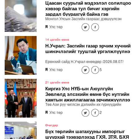
Цаасан суурьтай мэдээлэл солилцоо
хэвээр байгаа тул бичиг хэргийн
зардал буурахгүй байна гэв
Монгол Улсын Засгийн газраас дэвшүүлсэн
“Чөлөөлье” үндэсний санаачилгын хүрээнд
Улс төр
төрийн үйл ажиллагааг цахим хэлбэрээр явуулах,
хүн хуулийн этгээдэд төрийн үйлчилгээг хурдан
шуурхай хүргэх ажил шат дараатай хэрэгжиж
14 цагийн өмнө
байна.
Н.Учрал: Засгийн газар эрчим хүчний
шинэчлэлийг тууштай үргэлжлүүлнэ
Ерөнхий сайд Н.Учрал өнөөдөр /2026.08.07/
"ДЦС-3" ТӨХК-д ажиллаж, өвөлжилтийн бэлтгэл
Улс төр
5
ажлыг шалгалаа.
21 цагийн өмнө
Киргиз Улс НҮБ-ын Аюулгүйн
Зөвлөлд элсэхийн өмнө бүс нутгийн
хамтын ажиллагаагаа эрчимжүүллээ
Төв Ази рүү чиглсэн дэлхийн их гүрнүүдийн
геополитик болон эдийн засгийн ач холбогдол
Улс төр
2
нэмэгдэж, “Төв Ази + их гүрнүүд” хэлбэрийн
дипломат харилцаа идэвхжиж буй нөхцөлд Бүгд
Найрамдах Киргиз Улс олон улсын хамтын
Өчигдөр
нийгэмлэг дэх нэр хүндээ бэхжүүлж, бүс нутгийн
Бүх төрлийн шатахууны импортыг
тогтвортой байдлын институцийн хөгжлийг
шуурхай тээвэрлэхэд ГХЯ, ЗТЯ, БХЯ
дэмжих системтэй бодлогыг тууштай хэрэгжүүлж