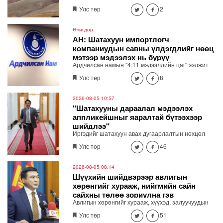
зуны адаг хөхөгчин хонь сарын 23-ны өлзий
Улс төр
2
дэмбэрэлтэй өдөр /2026.08.06/ Сутай хайрхны
тэнгэрийг тайх төрийн тахилга боллоо.
Өчигдөр
АН: Шатахуун импортлогч
компаниудын савны үлдэгдлийг нөөц
мэтээр мэдээлэх нь буруу
Ардчилсан намын "4:11 мэдээллийн цаг" ээлжит
хэвлэлийн бага хурал Төрийн ордны 3 давхарт
Улс төр
8
болно. Хэвлэлийн хурлаар шатахууны хомсдол,
үнийн өсөлтийн асуудлаар мэдээлэл хийнэ.
2026-08-05 10:57
"Шатахууны дараалал мэдээлэх
аппликейшныг яаралтай бүтээхээр
шийдлээ"
Иргэдийг шатахуун авах дугаарлалтын нөхцөл
байдлыг бодит цагаар харж явах замаа тооцох
Улс төр
46
боломжтой мэдээлэл хүргэх зориулалттай
тусгайлсан аппликейшн, вэб хуудас яаралтай
хийхээр шийдлээ. "Шатахууны дарааллыг
2026-08-05 08:14
мэдээлэх яаралтай бүтээхээр шийдлээ"
Шүүхийн шийдвэрээр авлигын
хөрөнгийг хурааж, нийгмийн сайн
сайхны төлөө зориулна гэв
Авлигын хөрөнгийг хурааж, хүүхэд, залуучуудын
хөгжлийн санд төвлөрүүлж, зарцуулах тухай
Улс төр
51
анхдагч хуулийн төслийг Засгийн газрын