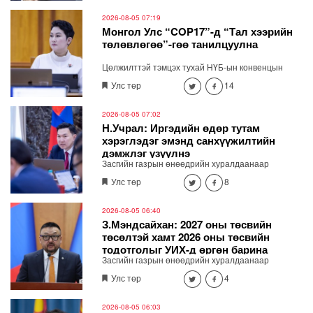
хуралдаанд танилцуулав.
2026-08-05 07:19
Монгол Улс “COP17”-д “Тал хээрийн
төлөвлөгөө”-гөө танилцуулна
Цөлжилттэй тэмцэх тухай НҮБ-ын конвенцын
талуудын 17 дугаар /COP17/ бага хуралд Монгол
Улс төр
14
Улсаас дэвшүүлэх үндэсний стратегийн баримт
бичгийг Гадаад харилцааны сайд Б.Батцэцэг
Засгийн газрын хуралдаанд танилцууллаа.
2026-08-05 07:02
Н.Учрал: Иргэдийн өдөр тутам
хэрэглэдэг эмэнд санхүүжилтийн
дэмжлэг үзүүлнэ
Засгийн газрын өнөөдрийн хуралдаанаар
Ерөнхий сайд Н.Учрал Эрүүл мэндийн даатгалын
Улс төр
8
хөнгөлөлттэй эмийн жагсаалтыг шинэчилж,
даралтын зэрэг иргэдийн тутам хэрэглэдэг эмийн
санхүүжилтийн дэмжлэг үзүүлэх шийдвэр
2026-08-05 06:40
гаргалаа.
З.Мэндсайхан: 2027 оны төсвийн
төсөлтэй хамт 2026 оны төсвийн
тодотголыг УИХ-д өргөн барина
Засгийн газрын өнөөдрийн хуралдаанаар
хэмнэлт, хүнсний нийлүүлэлт, бүртгэлжүүлэх,
Улс төр
4
хяналт сайжруулалтын асуудлаар гаргасан
шийдвэрийг Сангийн сайд З.Мэндсайхан
танилцууллаа. 2027 оны төсвийн төсөлтэй хамт
2026-08-05 06:03