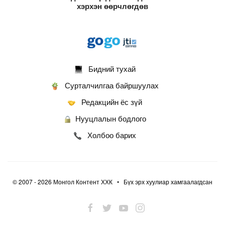
хэрхэн өөрчлөгдөв
Бидний тухай
Сурталчилгаа байршуулах
Редакцийн ёс зүй
Нууцлалын бодлого
Холбоо барих
© 2007 - 2026 Монгол Контент ХХК • Бүх эрх хуулиар хамгаалагдсан