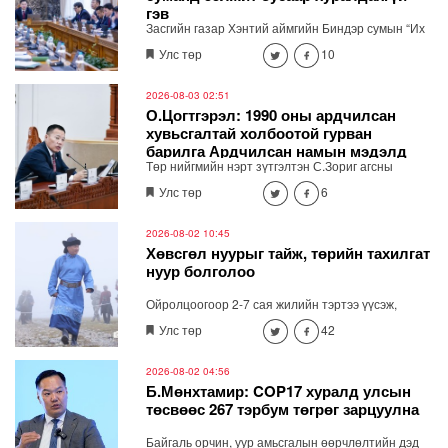
ажлуудад зарцуулна" хэмээн мэдэгдлээ.
гэв
Засгийн газар Хэнтий аймгийн Биндэр сумын “Их
хуралдай” цогцолборт ээлжит бусаар хуралдахгүй
Улс төр
10
гэж мэдээллээ.
2026-08-03 02:51
О.Цогтгэрэл: 1990 оны ардчилсан
хувьсгалтай холбоотой гурван
барилга Ардчилсан намын мэдэлд
Төр нийгмийн нэрт зүтгэлтэн С.Зориг агсны
шилжсэн
хөшөөг зөвшөөрөлгүйгээр нүүлгэн шилжүүлсэнтэй
Улс төр
6
холбоотойгоор Ардчилсан намын дарга
О.Цогтгэрэл өнгөрсөн бямба гарагт /2026.08.01/
цахим хуудсаараа дамжуулан мэдээлэл хийсэн
2026-08-02 10:45
юм. Тэрбээр С.Зоригийн хөшөөг нүүлгэсэн нь АН-
Хөвсгөл нуурыг тайж, төрийн тахилгат
ын өнөөгийн удирдлага, залуучуудын шийдвэр
нуур болголоо
биш гэдгийг онцлоод АН-ын байрны асуудлыг
хөндлөө.
Ойролцоогоор 2-7 сая жилийн тэртээ үүсэж,
хосгүй үзэсгэлэнг бүрдүүлсэн Хөвсгөл нуур төрийн
Улс төр
42
тахилгат болсноор идээшин, оршиж буй 59
зүйлийн хөхтөн амьтан, 244 зүйл шувуу, 750 гаруй
зүйлийн ховор нэн ховор ургамал болоод дэлхийн
2026-08-02 04:56
цэвэр усны нөөц үеэс үе дамжин, хайрлан
Б.Мөнхтамир: COP17 хуралд улсын
хамгаалагдах боломж бүрдэж, нас уртсаж байна.
төсвөөс 267 тэрбум төгрөг зарцуулна
Байгаль орчин, уур амьсгалын өөрчлөлтийн дэд