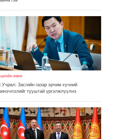
 цагийн өмнө
.Учрал: Засгийн газар эрчим хүчний
инэчлэлийг тууштай үргэлжлүүлнэ