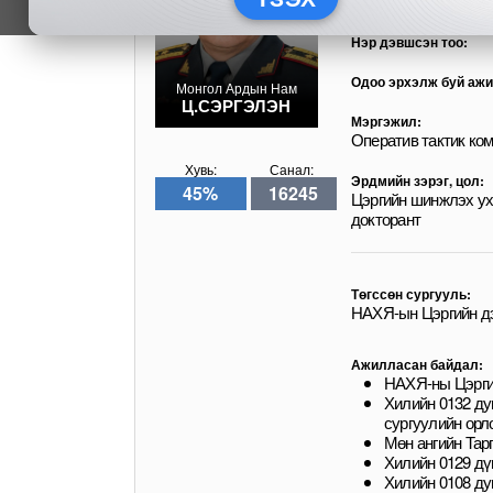
Монгол Ардын Нам
Нэр дэвшсэн тоо:
Одоо эрхэлж буй ажи
Монгол Ардын Нам
Ц.СЭРГЭЛЭН
Мэргэжил:
Оператив тактик ко
Хувь:
Санал:
Эрдмийн зэрэг, цол:
45%
16245
Цэргийн шинжлэх ух
докторант
Төгссөн сургууль:
НАХЯ-ын Цэргийн дэ
Ажилласан байдал:
НАХЯ-ны Цэргий
Хилийн 0132 ду
сургуулийн орло
Мөн ангийн Тарг
Хилийн 0129 дүг
Хилийн 0108 ду