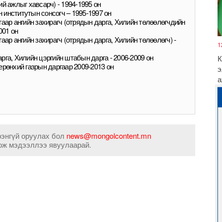
й ажлыг хавсарч) - 1994-1995 он
институтын сонсогч – 1995-1997 он
гаар ангийн захирагч (отрядын дарга, Хилийн төлөөлөгчдийн
001 он
аар ангийн захирагч (отрядын дарга, Хилийн төлөөлөгч) -
1
рга, Хилийн цэргийн штабын дарга - 2006-2009 он
К
ерөнхий газрын даргаар 2009-2013 он
э
а
рэнгүй оруулах бол
news@mongolcontent.mn
ож мэдээллээ явуулаарай.
Ө
Б