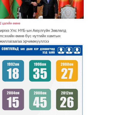
2 цагийн өмнө
иргиз Улс НҮБ-ын Аюулгүйн Зөвлөлд
лсэхийн өмнө бүс нутгийн хамтын
жиллагаагаа эрчимжүүллээ
чигдөр
үх төрлийн шатахууны импортыг шуурхай