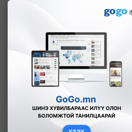
Мэдээ
НЭР ДЭВШИГЧИ
ТОЙРГООР
Цэдэвийн
СЭРГЭЛЭН
Дорнод аймаг | 
дэвшигч
Нам, эвсэл:
ҮЗЭХ