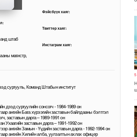
Фэйсбүүк хаяг:
л:
Твиттер хаяг:
манд штаб
Инстаграм хаяг:
ааны магистр,
5
Н
эд сургууль, Команд Штабын институт
ш
н дээд сургуулийн сонсогч - 1984-1989 он
гаар ангийн Бага хүрээгийн заставын байлдааны бэлтгэл
гч, заставын дарга – 1989-1991 он
ан Ухаагийн заставын дарга – 1991-1992 он
ээр ангийн Замын - Үүдийн заставын дарга - 1992-1994 он
гаар ангийн Хилийн алба, уулзалтын ахлах офицер