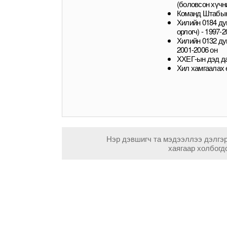
(боловсон хүчни
Команд Штабын 
Хилийн 0184 ду
орлогч) - 1997-2
Хилийн 0132 дуг
2001-2006 он
ХХЕГ-ын дэд да
Хил хамгаалах 
Нэр дэвшигч та мэдээллээ дэлгэ
хаягаар холбогд