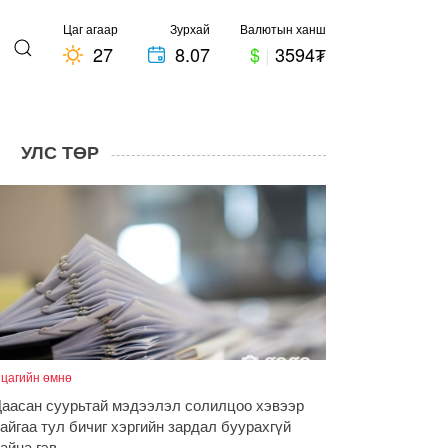
Цаг агаар
Зурхай
Валютын ханш
27
8.07
$
|
3594₮
УЛС ТӨР
 цагийн өмнө
аасан суурьтай мэдээлэл солилцоо хэвээр
айгаа тул бичиг хэргийн зардал буурахгүй
айна гэв