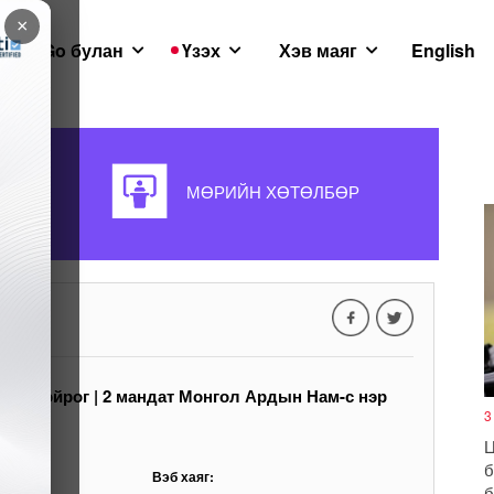
×
GoGo булан
Үзэх
Хэв маяг
English
Д
МӨРИЙН ХӨТӨЛБӨР
7-р тойрог | 2 мандат Монгол Ардын Нам-с нэр
3
Ц
б
Вэб хаяг:
б