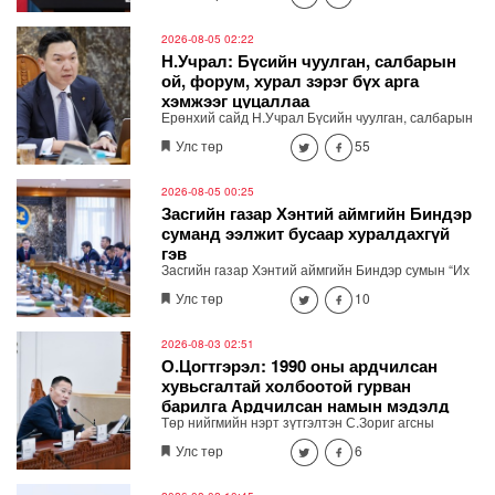
2026-08-05 02:22
Н.Учрал: Бүсийн чуулган, салбарын
ой, форум, хурал зэрэг бүх арга
хэмжээг цуцаллаа
Ерөнхий сайд Н.Учрал Бүсийн чуулган, салбарын
ой, форум, хурал гээд бүх арга хэмжээг цуцалж
Улс төр
55
байна. Засгийн газрын зөвшөөрөлгүй гадаад
томилолтоор явахгүй. Хурал, чуулган зохион
байгуулах шаардлагатай бол цахимаар хийнэ.
2026-08-05 00:25
Хэмнэсэн төсөв өвөлжилтийн бэлтгэл, эрчим хүч,
Засгийн газар Хэнтий аймгийн Биндэр
шатахууны хангамж, иргэдийн амьдралд хэрэгтэй
суманд ээлжит бусаар хуралдахгүй
ажлуудад зарцуулна" хэмээн мэдэгдлээ.
гэв
Засгийн газар Хэнтий аймгийн Биндэр сумын “Их
хуралдай” цогцолборт ээлжит бусаар хуралдахгүй
Улс төр
10
гэж мэдээллээ.
2026-08-03 02:51
О.Цогтгэрэл: 1990 оны ардчилсан
хувьсгалтай холбоотой гурван
барилга Ардчилсан намын мэдэлд
Төр нийгмийн нэрт зүтгэлтэн С.Зориг агсны
шилжсэн
хөшөөг зөвшөөрөлгүйгээр нүүлгэн шилжүүлсэнтэй
Улс төр
6
холбоотойгоор Ардчилсан намын дарга
О.Цогтгэрэл өнгөрсөн бямба гарагт /2026.08.01/
цахим хуудсаараа дамжуулан мэдээлэл хийсэн