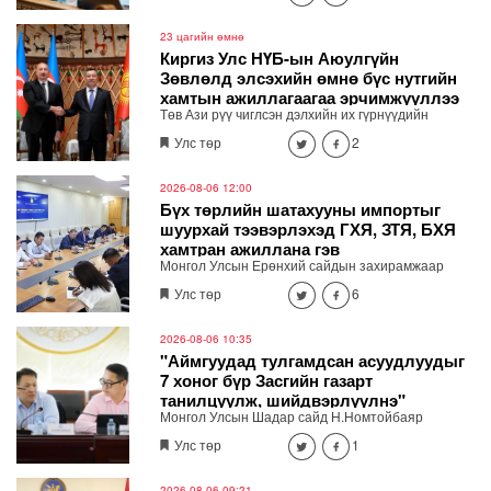
23 цагийн өмнө
Киргиз Улс НҮБ-ын Аюулгүйн
Зөвлөлд элсэхийн өмнө бүс нутгийн
хамтын ажиллагаагаа эрчимжүүллээ
Төв Ази рүү чиглсэн дэлхийн их гүрнүүдийн
геополитик болон эдийн засгийн ач холбогдол
Улс төр
2
нэмэгдэж, “Төв Ази + их гүрнүүд” хэлбэрийн
дипломат харилцаа идэвхжиж буй нөхцөлд Бүгд
Найрамдах Киргиз Улс олон улсын хамтын
2026-08-06 12:00
нийгэмлэг дэх нэр хүндээ бэхжүүлж, бүс нутгийн
Бүх төрлийн шатахууны импортыг
тогтвортой байдлын институцийн хөгжлийг
шуурхай тээвэрлэхэд ГХЯ, ЗТЯ, БХЯ
дэмжих системтэй бодлогыг тууштай хэрэгжүүлж
хамтран ажиллана гэв
байна.
Монгол Улсын Ерөнхий сайдын захирамжаар
байгуулагдсан шатахууны хангамж,
Улс төр
6
нийлүүлэлтийг тогтворжуулах шуурхай штаб өдөр
бүр хуралдаж байна. Өнөөдрийн /2026.08.06/
хурлаар холбогдох газрууд ажлын үр дүнгээ
2026-08-06 10:35
танилцуулж, үүрэг чиглэлийг өглөө.
"Аймгуудад тулгамдсан асуудлуудыг
7 хоног бүр Засгийн газарт
танилцуулж, шийдвэрлүүлнэ"
Монгол Улсын Шадар сайд Н.Номтойбаяр
өнөөдөр Өмнөговь, Дундговь аймагт ажиллалаа.
Улс төр
1
Ерөнхий сайдын 10 дугаар албан даалгавар,
Улсын Онцгой комиссын даргын 3 дугаар
тушаалын хүрээнд Өмнөговь аймагт байгаль
2026-08-06 09:21