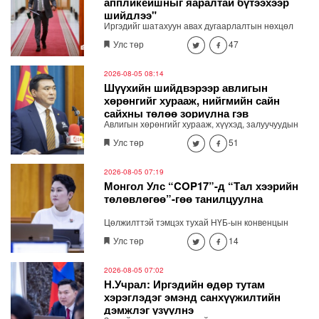
аппликейшныг яаралтай бүтээхээр
шийдлээ"
Иргэдийг шатахуун авах дугаарлалтын нөхцөл
байдлыг бодит цагаар харж явах замаа тооцох
Улс төр
47
боломжтой мэдээлэл хүргэх зориулалттай
тусгайлсан аппликейшн, вэб хуудас яаралтай
хийхээр шийдлээ. "Шатахууны дарааллыг
2026-08-05 08:14
мэдээлэх яаралтай бүтээхээр шийдлээ"
Шүүхийн шийдвэрээр авлигын
хөрөнгийг хурааж, нийгмийн сайн
сайхны төлөө зориулна гэв
Авлигын хөрөнгийг хурааж, хүүхэд, залуучуудын
хөгжлийн санд төвлөрүүлж, зарцуулах тухай
Улс төр
51
анхдагч хуулийн төслийг Засгийн газрын
хуралдаанд танилцуулав.
2026-08-05 07:19
Монгол Улс “COP17”-д “Тал хээрийн
төлөвлөгөө”-гөө танилцуулна
Цөлжилттэй тэмцэх тухай НҮБ-ын конвенцын
талуудын 17 дугаар /COP17/ бага хуралд Монгол
Улс төр
14
Улсаас дэвшүүлэх үндэсний стратегийн баримт
бичгийг Гадаад харилцааны сайд Б.Батцэцэг
Засгийн газрын хуралдаанд танилцууллаа.
2026-08-05 07:02
Н.Учрал: Иргэдийн өдөр тутам
хэрэглэдэг эмэнд санхүүжилтийн
дэмжлэг үзүүлнэ