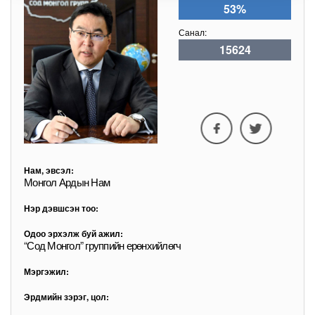
53%
Санал:
15624
Нам, эвсэл:
Монгол Ардын Нам
Нэр дэвшсэн тоо:
Одоо эрхэлж буй ажил:
“Сод Монгол” группийн ерөнхийлөгч
Мэргэжил:
Эрдмийн зэрэг, цол: