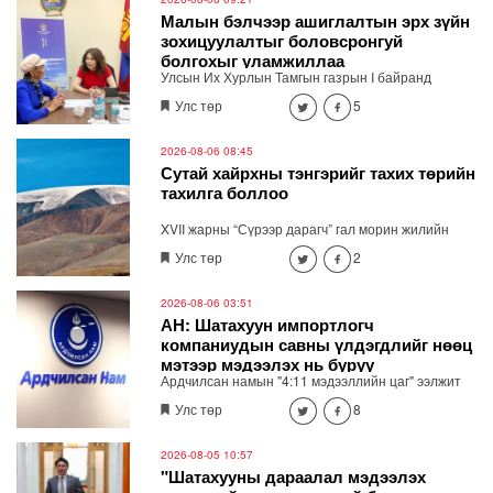
орчин, уул уурхайн 358 зөрчил илрүүлж, 200
Малын бэлчээр ашиглалтын эрх зүйн
гаруйг нь арилгуулаад байна.
зохицуулалтыг боловсронгуй
болгохыг уламжиллаа
Улсын Их Хурлын Тамгын газрын I байранд
байрлах "Нээлттэй парламент" танхимд өнөөдөр
Улс төр
5
(2026.08.06) Улсын Их Хурлын гишүүн
Б.Мөнхсоёл ажиллаж, иргэдийн санал, хүсэлтийг
сонслоо.
2026-08-06 08:45
Сутай хайрхны тэнгэрийг тахих төрийн
тахилга боллоо
XVII жарны “Сүрээр дарагч” гал морин жилийн
зуны адаг хөхөгчин хонь сарын 23-ны өлзий
Улс төр
2
дэмбэрэлтэй өдөр /2026.08.06/ Сутай хайрхны
тэнгэрийг тайх төрийн тахилга боллоо.
2026-08-06 03:51
АН: Шатахуун импортлогч
компаниудын савны үлдэгдлийг нөөц
мэтээр мэдээлэх нь буруу
Ардчилсан намын "4:11 мэдээллийн цаг" ээлжит
хэвлэлийн бага хурал Төрийн ордны 3 давхарт
Улс төр
8
болно. Хэвлэлийн хурлаар шатахууны хомсдол,
үнийн өсөлтийн асуудлаар мэдээлэл хийнэ.
2026-08-05 10:57
"Шатахууны дараалал мэдээлэх