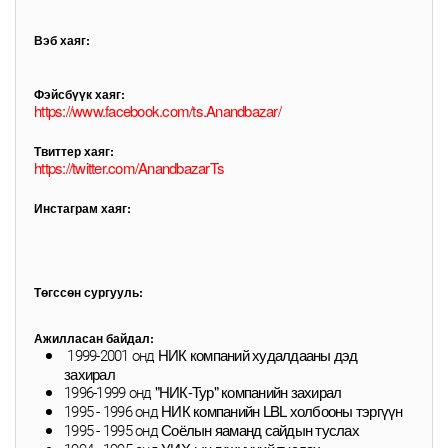
Вэб хаяг:
Фэйсбүүк хаяг:
https://www.facebook.com/ts.Anandbazar/
Твиттер хаяг:
https://twitter.com/AnandbazarTs
Инстаграм хаяг:
Төгссөн сургууль:
Ажилласан байдал:
НИК компаний худалдааны дэд
1999-2001 онд
захирал
"НИК-Тур" компанийн захирал
1996-1999 онд
НИК компанийн LBL холбооны тэргүүн
1995 - 1996 онд
Соёлын яаманд сайдын туслах
1995 - 1995 онд