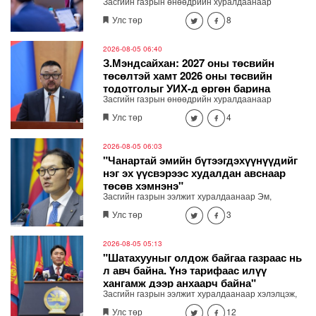
Засгийн газрын өнөөдрийн хуралдаанаар
Ерөнхий сайд Н.Учрал Эрүүл мэндийн даатгалын
Улс төр
8
хөнгөлөлттэй эмийн жагсаалтыг шинэчилж,
даралтын зэрэг иргэдийн тутам хэрэглэдэг эмийн
санхүүжилтийн дэмжлэг үзүүлэх шийдвэр
2026-08-05 06:40
гаргалаа.
З.Мэндсайхан: 2027 оны төсвийн
төсөлтэй хамт 2026 оны төсвийн
тодотголыг УИХ-д өргөн барина
Засгийн газрын өнөөдрийн хуралдаанаар
хэмнэлт, хүнсний нийлүүлэлт, бүртгэлжүүлэх,
Улс төр
4
хяналт сайжруулалтын асуудлаар гаргасан
шийдвэрийг Сангийн сайд З.Мэндсайхан
танилцууллаа. 2027 оны төсвийн төсөлтэй хамт
2026-08-05 06:03
2026 оны төсвийн тодотголыг УИХ-д өргөн
"Чанартай эмийн бүтээгдэхүүнүүдийг
барина
нэг эх үүсвэрээс худалдан авснаар
төсөв хэмнэнэ"
Засгийн газрын ээлжит хуралдаанаар Эм,
эмнэлгийн хэрэглэгдэхүүн, биобэлдмэл, вакциныг
Улс төр
3
нэг эх үүсвэрээс худалдан авах журмыг баталжээ.
2026-08-05 05:13
"Шатахууныг олдож байгаа газраас нь
л авч байна. Үнэ тарифаас илүү
хангамж дээр анхаарч байна"
Засгийн газрын ээлжит хуралдаанаар хэлэлцэж,
шийдвэрлэсэн асуудлыг танилцуулж байна.
Улс төр
12