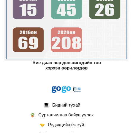
Бие даан нэр дэвшигчдийн тоо
хэрхэн өөрчлөгдөв
Бидний тухай
Сурталчилгаа байршуулах
Редакцийн ёс зүй