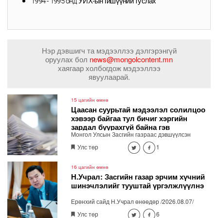
УИХ-ын гишүүний туслах
1994 - 1995 онд
Нэр дэвшигч та мэдээллээ дэлгэрэнгүй
оруулах бол
news@mongolcontent.mn
хаягаар холбогдож мэдээллээ
явуулаарай.
15 цагийн өмнө
Цаасан суурьтай мэдээлэл солилцоо
хэвээр байгаа тул бичиг хэргийн
зардал буурахгүй байна гэв
Монгол Улсын Засгийн газраас дэвшүүлсэн
“Чөлөөлье” үндэсний санаачилгын хүрээнд
Улс төр
1
төрийн үйл ажиллагааг цахим хэлбэрээр явуулах,
хүн хуулийн этгээдэд төрийн үйлчилгээг хурдан
шуурхай хүргэх ажил шат дараатай хэрэгжиж
16 цагийн өмнө
байна.
Н.Учрал: Засгийн газар эрчим хүчний
шинэчлэлийг тууштай үргэлжлүүлнэ
Ерөнхий сайд Н.Учрал өнөөдөр /2026.08.07/
"ДЦС-3" ТӨХК-д ажиллаж, өвөлжилтийн бэлтгэл
Улс төр
6
ажлыг шалгалаа.