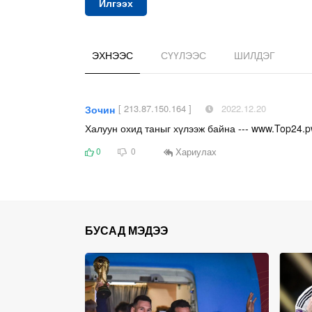
Илгээх
ЭХНЭЭС
СҮҮЛЭЭС
ШИЛДЭГ
[ 213.87.150.164 ]
2022.12.20
Зочин
Х︆︆алу︆︆ун ох︆︆ид т︆︆ан︆︆ыг хү︆︆лэ︆︆эж б︆︆ай︆︆на --- w︆︆︆︆w︆︆w︆︆︆︆.︆︆T︆︆︆︆o︆︆︆︆p︆︆︆︆2︆︆4︆︆.︆︆︆︆p︆︆
Хариулах
0
0
БУСАД МЭДЭЭ