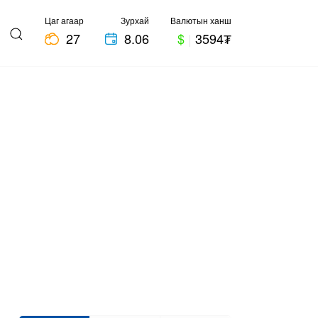
Цаг агаар
Зурхай
Валютын ханш
27
8.06
$
|
3594₮