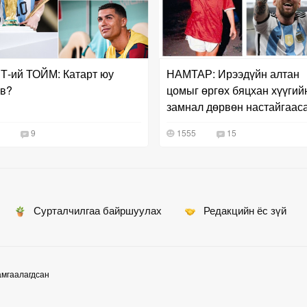
-ий ТОЙМ: Катарт юу
НАМТАР: Ирээдүйн алтан
в?
цомыг өргөх бяцхан хүүгий
замнал дөрвөн настайгаас
эхэлжээ
9
1555
15
Сурталчилгаа байршуулах
Редакцийн ёс зүй
амгаалагдсан