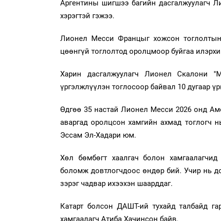
Аргентины шигшээ багийн дасгалжуулагч Л
хэрэгтэй гэжээ.
Лионел Месси Францыг хожсон тоглолтын 
цөөнгүй тоглолтод оролцмоор буйгаа илэрхи
Харин дасгалжуулагч Лионел Скалони "М
үргэлжлүүлэн тоглосоор байвал 10 дугаар үр
Өдгөө 35 настай Лионел Месси 2026 онд Ам
аваргад оролцсон хамгийн ахмад тоглогч н
Эссам Эл-Хадари юм.
Хөл бөмбөгт хаалгач болон хамгаалагчид
боломж довтлогчдоос өндөр бий. Учир нь до
зэрэг чадвар ихээхэн шаарддаг.
Катарт болсон ДАШТ-ий тухайд талбайд га
хамгаалагч Атиба Хачинсон байв.