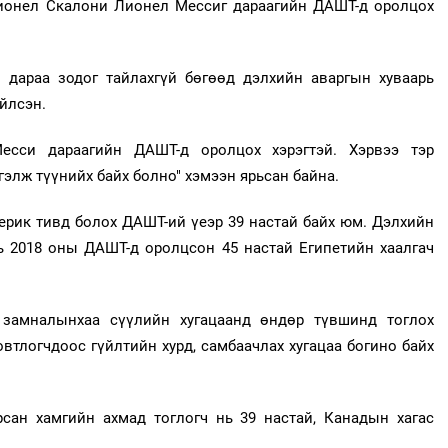
ионел Скалони Лионел Мессиг дараагийн ДАШТ-д оролцох
дараа зодог тайлахгүй бөгөөд дэлхийн аваргын хуваарь
йлсэн.
есси дараагийн ДАШТ-д оролцох хэрэгтэй. Хэрвээ тэр
гэлж түүнийх байх болно" хэмээн ярьсан байна.
ерик тивд болох ДАШТ-ий үеэр 39 настай байх юм. Дэлхийн
ь 2018 оны ДАШТ-д оролцсон 45 настай Египетийн хаалгач
 замналынхаа сүүлийн хугацаанд өндөр түвшинд тоглох
втлогчдоос гүйлтийн хурд, самбаачлах хугацаа богино байх
рсан хамгийн ахмад тоглогч нь 39 настай, Канадын хагас