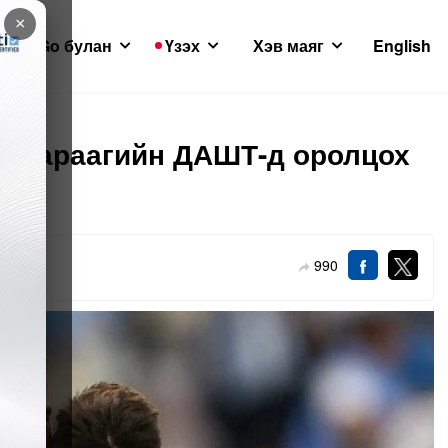
×
GoGo булан
Үзэх
Хэв маяг
English
и дараагийн ДАШТ-д оролцох
990