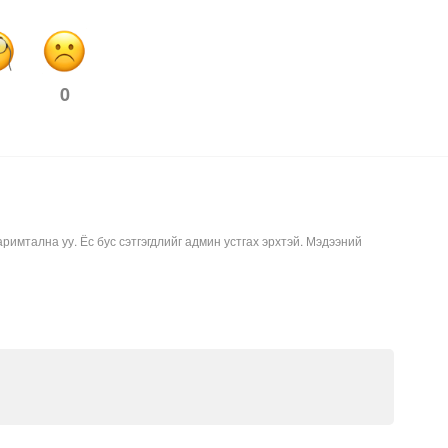
0
аримтална уу. Ёс бус сэтгэгдлийг админ устгах эрхтэй. Мэдээний