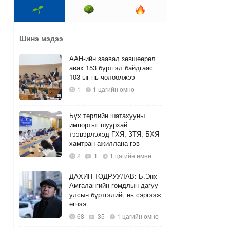
Шинэ мэдээ
ААН-ийн заавал зөвшөөрөл
авах 153 бүртгэл байдгаас
103-ыг нь чөлөөлжээ
1
1 цагийн өмнө
Бүх төрлийн шатахууны
импортыг шуурхай
тээвэрлэхэд ГХЯ, ЗТЯ, БХЯ
хамтран ажиллана гэв
2
1
1 цагийн өмнө
ДАХИН ТОДРУУЛАВ: Б.Энх-
Амгалангийн гомдлын дагуу
улсын бүртгэлийг нь сэргээж
өгчээ
68
35
1 цагийн өмнө