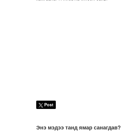
Post
Энэ мэдээ танд ямар санагдав?