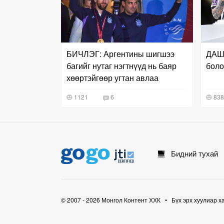
БИЧЛЭГ: Аргентины шигшээ
ДАШТ
багийг нутаг нэгтнүүд нь баяр
боло
хөөртэйгөөр угтан авлаа
1121
6
838
Бидний тухай
© 2007 - 2026 Монгол Контент ХХК • Бүх эрх хуулиар х