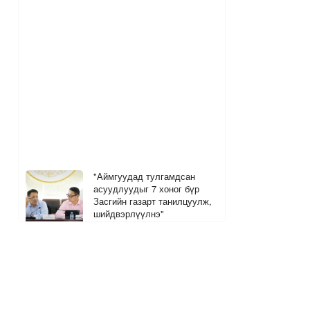
"Аймгуудад тулгамдсан
асуудлуудыг 7 хоног бүр
Засгийн газарт танилцуулж,
шийдвэрлүүлнэ"
3 цагийн өмнө
Дуучин Ариана Гранде шинэ
цомгоо танилцууллаа
1
2
3 цагийн өмнө