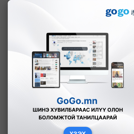
Мэдээ
Лионел Скалони: Месс
хэрэгтэй
А.Эрхэмбаяр
2022-12-19
ҮЗЭХ