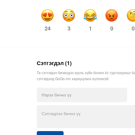
3
1
0
0
24
Сэтгэгдэл (1)
Та сэтгэгдэл бичихдээ хууль зүйн болон ёс суртахууныг б
сэтгэгдэлд GoGo.mn хариуцлага хүлээхгүй.