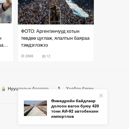
ФОТО: Аргентинчууд хотын
н
төвдөө цуглаж, ялалтын баяраа
аа
тэмдэглэжээ
2886
12
Нууцлалын бодлого
Холбоо барих
Өнөөдрийн байдлаар
долоон вагон буюу 420
тонн АИ-92 автобензин
импортлов