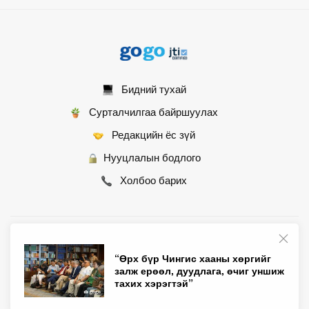
Бидний тухай
Сурталчилгаа байршуулах
Редакцийн ёс зүй
Нууцлалын бодлого
Холбоо барих
© 2007 - 2026 Монгол Контент ХХК • Бүх эрх хуулиар хамгаалагдсан
“Өрх бүр Чингис хааны хөргийг
залж ерөөл, дуудлага, өчиг уншиж
тахих хэрэгтэй”