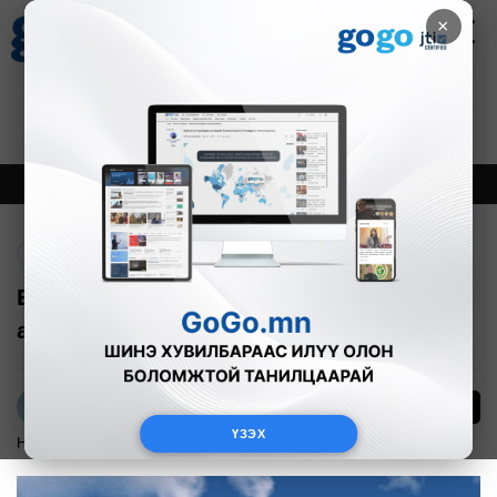
×
Цаг агаар
Зурхай
Валютын ханш
27
8.07
$
3594₮
Онцлох
Шинэ
Тренд
Буцах
БНСУ-д ажиллах хүсэлтэй иргэдийн
анхааралд
33
Л.Амарцэцэг
ҮЗЭХ
Нийгэм
2025-02-21