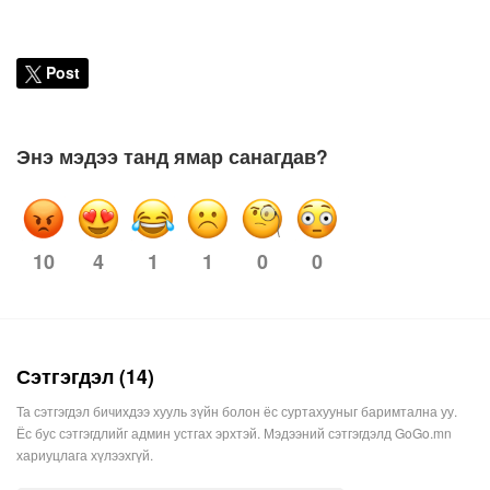
Post
Энэ мэдээ танд ямар санагдав?
10
1
1
0
0
4
Сэтгэгдэл (14)
Та сэтгэгдэл бичихдээ хууль зүйн болон ёс суртахууныг баримтална уу.
Ёс бус сэтгэгдлийг админ устгах эрхтэй. Мэдээний сэтгэгдэлд GoGo.mn
хариуцлага хүлээхгүй.