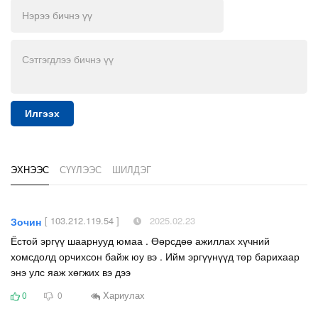
Илгээх
ЭХНЭЭС
СҮҮЛЭЭС
ШИЛДЭГ
[ 103.212.119.54 ]
2025.02.23
Зочин
Ёстой эргүү шаарнууд юмаа . Өөрсдөө ажиллах хүчний
хомсдолд орчихсон байж юу вэ . Ийм эргүүнүүд төр барихаар
энэ улс яаж хөгжих вэ дээ
Хариулах
0
0