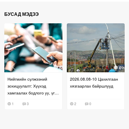
БУСАД МЭДЭЭ
Нийгмийн сүлжээний
2026.08.08-10 Цахилгаан
зохицуулалт: Хүүхэд
хязгаарлах байршлууд
хамгаалах бодлого уу, үг
хэлэх эрхийг хязгаарлах
1
3
2
0
оролдлого уу?