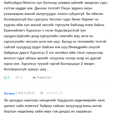
байхгүйдээ.Монгол хүн болхоор аливаа зүйлийг амархан сурч
сэтгэж чаддаг юм. Данхан толгойт Оюун эрдэнэ оюун
ухаанаараа манай залуучуудыг хэзээч гүйцэхгүй. Би иймээс
боловсроогүй бүх сургууль төгссөн гэдэг бичиг баримт нь
худлаа ийм хүн манай засгийг тэргүүлж байгаад ичиж байна.
Ерөнхийлөгч Хүрэлсүх ч гэсэн бодолвсролгүй хүн
шүүдээ.Цэргийн дээд сургуулийн хамгийн муу анги нь
хүрэлсүхийн төгссөн анги юм шүү. Бусад нь техникийн толгой
сайтай хүүхдүүд ордог байсан юм шүү.Өнөөдрийн онцгой
байдлын дарга Хүрэлсүх 2 нэг ангийнх ийм тэнэг хүмүүсээр
монгол гэдэг айлын өрхийг татуулна гэхээр асар их дургүй
хүрэх юм. Хүрэлсүх түүний гэргий Болорцэцэг 2 ямарч
боловсроогүй хүмүүс шүү .
Хариулах
4
0
[ 202.9.40.8 ]
2025.02.23
Зочин
Эх орондоо ажиллах нөхцөлийг бүрдүүлж хөдөлмөрийн хөлс
цалинг сайн өгөөчээ! Хайран сайхан залуучууд минь ингэж
борлын хөдөлмөр хийж явах гэж дэндүү их харамсах