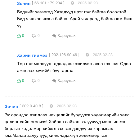
[ 66.181.179.204 ]
2025.02.23
Зочин
Биднийг хөгөөгөд Хятадууд ирэг гэж байгаа бололтой.
Бид ч яахав явж л байна. Арай ч яараад байгаа юм биш
үү
Хариулах
0
0
[ 202.126.90.46 ]
2025.02.23
Харин тиймээ
Төр гэж малнууд гадаадаас ажилчин авна гэх шиг Одоо
ажиллах хүчиййг бүү гаргаа
Хариулах
0
0
[ 202.9.40.8 ]
2025.02.23
Зочин
Эх орондоо ажиллах нөхцөлийг бүрдүүлж хөдөлмөрийн хөлс
цалинг сайн өгөөчээ! Хайран сайхан залуучууд минь ингэж
борлын хөдөлмөр хийж явах гэж дэндүү их харамсах
юм.Манай залуучууд хийж чадахгүй хөдөлмөр гэж