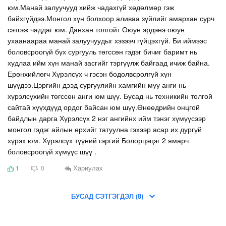
юм.Манай залуучууд хийж чадахгүй хөдөлмөр гэж
байхгүйдээ.Монгол хүн болхоор аливаа зүйлийг амархан сурч
сэтгэж чаддаг юм. Данхан толгойт Оюун эрдэнэ оюун
ухаанаараа манай залуучуудыг хэзээч гүйцэхгүй. Би иймээс
боловсроогүй бүх сургууль төгссөн гэдэг бичиг баримт нь
худлаа ийм хүн манай засгийг тэргүүлж байгаад ичиж байна.
Ерөнхийлөгч Хүрэлсүх ч гэсэн бодолвсролгүй хүн
шүүдээ.Цэргийн дээд сургуулийн хамгийн муу анги нь
хүрэлсүхийн төгссөн анги юм шүү. Бусад нь техникийн толгой
сайтай хүүхдүүд ордог байсан юм шүү.Өнөөдрийн онцгой
байдлын дарга Хүрэлсүх 2 нэг ангийнх ийм тэнэг хүмүүсээр
монгол гэдэг айлын өрхийг татуулна гэхээр асар их дургүй
хүрэх юм. Хүрэлсүх түүний гэргий Болорцэцэг 2 ямарч
боловсроогүй хүмүүс шүү .
Хариулах
1
0
БУСАД СЭТГЭГДЭЛ (8)