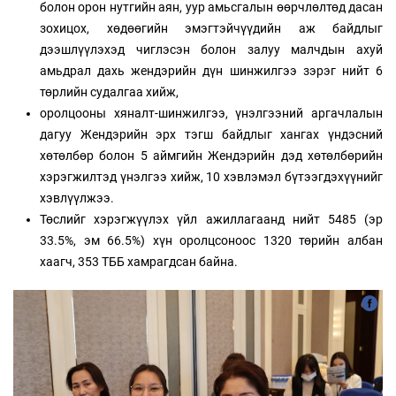
болон орон нутгийн аян, уур амьсгалын өөрчлөлтөд дасан
зохицох, хөдөөгийн эмэгтэйчүүдийн аж байдлыг
дээшлүүлэхэд чиглэсэн болон залуу малчдын ахуй
амьдрал дахь жендэрийн дүн шинжилгээ зэрэг нийт 6
төрлийн судалгаа хийж,
оролцооны хяналт-шинжилгээ, үнэлгээний аргачлалын
дагуу Жендэрийн эрх тэгш байдлыг хангах үндэсний
хөтөлбөр болон 5 аймгийн Жендэрийн дэд хөтөлбөрийн
хэрэгжилтэд үнэлгээ хийж, 10 хэвлэмэл бүтээгдэхүүнийг
хэвлүүлжээ.
Төслийг хэрэгжүүлэх үйл ажиллагаанд нийт 5485 (эр
33.5%, эм 66.5%) хүн оролцсоноос 1320 төрийн албан
хаагч, 353 ТББ хамрагдсан байна.