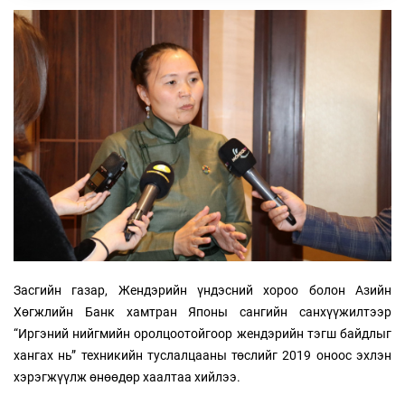
Засгийн газар, Жендэрийн үндэсний хороо болон Азийн
Хөгжлийн Банк хамтран Японы сангийн санхүүжилтээр
“Иргэний нийгмийн оролцоотойгоор жендэрийн тэгш байдлыг
хангах нь” техникийн туслалцааны төслийг 2019 оноос эхлэн
хэрэгжүүлж өнөөдөр хаалтаа хийлээ.