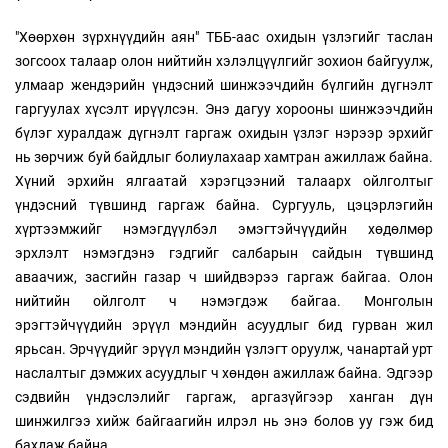
"Хөөрхөн зүрхнүүдийн аян" ТББ-аас охидын үзлэгийг таслан
зогсоох талаар олон нийтийн хэлэлцүүлгийг зохион байгуулж,
улмаар жендэрийн үндэсний шинжээчдийн бүлгийн дүгнэлт
гаргуулах хүсэлт ирүүлсэн. Энэ дагуу хорооны шинжээчдийн
бүлэг хуралдаж дүгнэлт гаргаж охидын үзлэг нэрээр эрхийг
нь зөрчиж буй байдлыг болиулахаар хамтран ажиллаж байна.
Хүний эрхийн ялгаатай хэрэгцээний талаарх ойлголтыг
үндэсний түвшинд гаргаж байна. Сургууль, цэцэрлэгийн
хүртээмжийг нэмэгдүүлбэл эмэгтэйчүүдийн хөдөлмөр
эрхлэлт нэмэгдэнэ гэдгийг салбарын сайдын түвшинд
аваачиж, засгийн газар ч шийдвэрээ гаргаж байгаа. Олон
нийтийн ойлголт ч нэмэгдэж байгаа. Монголын
эрэгтэйчүүдийн эрүүл мэндийн асуудлыг бид гурван жил
ярьсан. Эрчүүдийг эрүүл мэндийн үзлэгт оруулж, чанартай урт
наслалтыг дэмжих асуудлыг ч хөндөн ажиллаж байна. Эдгээр
сэдвийн үндэслэлийг гаргаж, аргазүйгээр ханган дүн
шинжилгээ хийж байгаагийн илрэл нь энэ болов уу гэж бид
бахдаж байна.