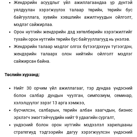
Жендэрийн асуудлыг үйл ажиллагаандаа үр дүнтэй
уялдуулан хэрэгжүүлэх талаар төрийн, төрийн бус
байгууллага, хувийн хэвшлийн ажилтнуудын ойлголт,
мэдлэг сайжирлаа.
Орон нутгийн жендэрийн дэд хөтөлбөрийн хэрэгжилтийг
тухайн орон нутгийн төрийн бус байгууллагууд нь үнэлэв.
Жендэрийн талаар мэдлэг олгох бүтээгдэхүүн түгээгдэн,
жендэрийн талаарх олон нийтийн ойлголт мэдлэг
сайжирсан байна.
Төслийн хүрээнд:
Нийт 30 орчим үйл ажиллагааг, тэр дундаа үндэсний
болон салбар дундын чуулган, симпозиум, семинар,
хэлэлцүүлэг зэрэг 13 арга хэмжээ,
бүсчилсэн, салбарын, төрийн албан хаагчдын, бизнес
эрхлэгч эмэгтэйчүүдийн нийт 9 удаагийн сургалт,
үндэсний болон орон нутгийн мэдээлэл харилцааны
стратегиуд тэдгээрийн дагуу хэрэгжүүлсэн үндэсний