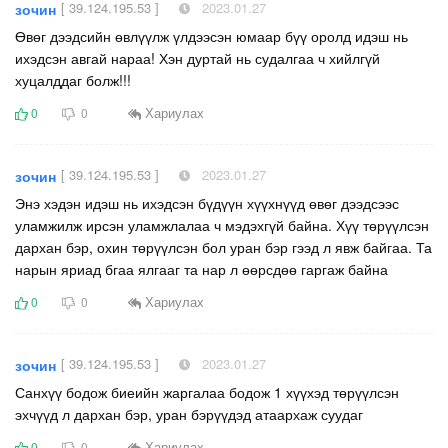
[ 39.124.195.53 ]
2023.01.27
зочин
Өвөг дээдсийн өвлүүлж үлдээсэн юмаар бүү оролд идэш нь
ихэдсэн авгай нараа! Хэн дуртай нь судалгаа ч хийлгүй
хуцалддаг болж!!!
Хариулах
0
0
[ 39.124.195.53 ]
2023.01.27
зочин
Энэ хэдэн идэш нь ихэдсэн бүдүүн хүүхнүүд өвөг дээдсээс
уламжилж ирсэн уламжлалаа ч мэдэхгүй байна. Хүү төрүүлсэн
дархан бэр, охин төрүүлсэн бол уран бэр гээд л явж байгаа. Та
нарын яриад бгаа ялгааг та нар л өөрсдөө гаргаж байна
Хариулах
0
0
[ 39.124.195.53 ]
2023.01.27
зочин
Санхүү бодож биеийн жаргалаа бодож 1 хүүхэд төрүүлсэн
эхчүүд л дархан бэр, уран бэрүүдэд атаархаж суудаг
Хариулах
0
0