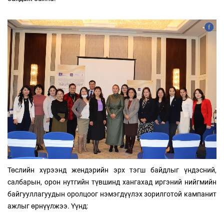
Төслийн хүрээнд жендэрийн эрх тэгш байдлыг үндэсний,
салбарын, орон нутгийн түвшинд хангахад иргэний нийгмийн
байгууллагуудын оролцоог нэмэгдүүлэх зорилготой кампанит
ажлыг өрнүүлжээ. Үүнд: