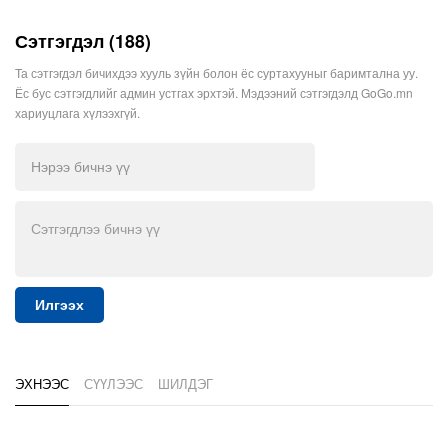
Сэтгэгдэл (188)
Та сэтгэгдэл бичихдээ хууль зүйн болон ёс суртахууныг баримтална уу.
Ёс бус сэтгэгдлийг админ устгах эрхтэй. Мэдээний сэтгэгдэлд GoGo.mn
хариуцлага хүлээхгүй.
Илгээх
ЭХНЭЭС
СҮҮЛЭЭС
ШИЛДЭГ