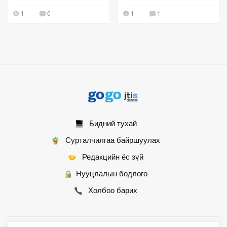
1
0
1
1
Бидний тухай
Сурталчилгаа байршуулах
Редакцийн ёс зүй
Нууцлалын бодлого
Холбоо барих