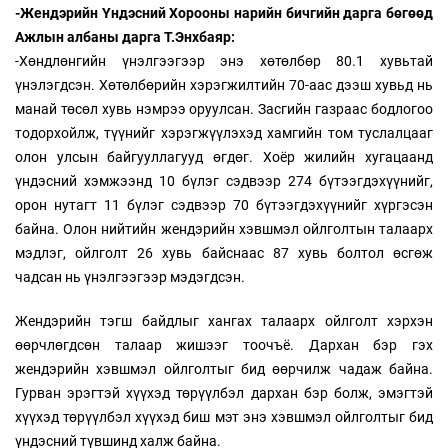
-Жендэрийн Үндэсний Хорооны нарийн бичгийн дарга бөгөөд
Ажлын албаны дарга Т.Энхбаяр
:
-Хөндлөнгийн үнэлгээгээр энэ хөтөлбөр 80.1 хувьтай
үнэлэгдсэн. Хөтөлбөрийн хэрэгжилтийн 70-аас дээш хувьд нь
манай төсөл хувь нэмрээ оруулсан. Засгийн газраас бодлогоо
тодорхойлж, түүнийг хэрэгжүүлэхэд хамгийн том туслалцааг
олон улсын байгууллагууд өгдөг. Хоёр жилийн хугацаанд
үндэсний хэмжээнд 10 бүлэг сэдвээр 274 бүтээгдэхүүнийг,
орон нутагт 11 бүлэг сэдвээр 70 бүтээгдэхүүнийг хүргэсэн
байна. Олон нийтийн жендэрийн хэвшмэл ойлголтын талаарх
мэдлэг, ойлголт 26 хувь байснаас 87 хувь болтол өсгөж
чадсан нь үнэлгээгээр мэдэгдсэн.
Жендэрийн тэгш байдлыг хангах талаарх ойлголт хэрхэн
өөрчлөгдсөн талаар жишээг тоочъё. Дархан бэр гэх
жендэрийн хэвшмэл ойлголтыг бид өөрчилж чадаж байна.
Гурван эрэгтэй хүүхэд төрүүлбэл дархан бэр болж, эмэгтэй
хүүхэд төрүүлбэл хүүхэд биш мэт энэ хэвшмэл ойлголтыг бид
үндэсний түвшинд халж байна.