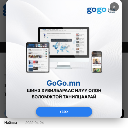
×
Цаг агаар
Зурхай
Валютын ханш
18
8.09
$
3594₮
Онцлох
Шинэ
Тренд
Буцах
Т.Энхбаяр: Дархан бэр гэх жендэрийн
хэвшмэл ойлголтыг бид үндэсний
түвшинд халж байна
ҮЗЭХ
8632
О.Хандмаа
Нийгэм
2022-04-24