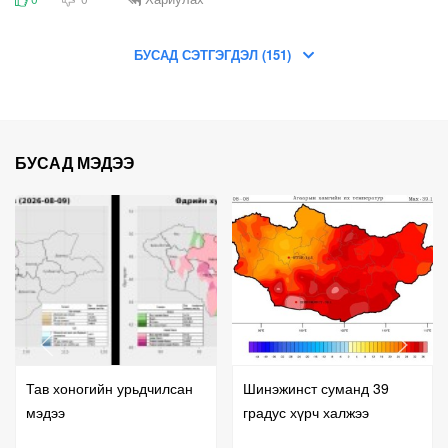
БУСАД СЭТГЭГДЭЛ (151)
БУСАД МЭДЭЭ
Тав хоногийн урьдчилсан
Шинэжинст суманд 39
мэдээ
градус хүрч халжээ