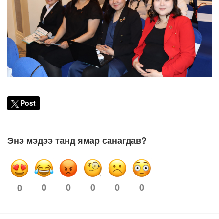
Post
Энэ мэдээ танд ямар санагдав?
0
0
0
0
0
0