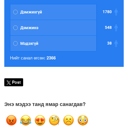
1780
Дэмжихгүй
548
Дэмжинэ
38
Мэдэхгүй
Нийт санал өгсөн:
2366
Post
Энэ мэдээ танд ямар санагдав?