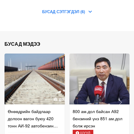
БУСАД СЭТГЭГДЭЛ (6)
БУСАД МЭДЭЭ
Өнөөдрийн байдлаар
800 ам.дол байсан А92
долоон вагон буюу 420
бензиний үнэ 851 ам.дол
тонн АИ-92 автобензин
болж ирсэн
импортлов
ШУУД