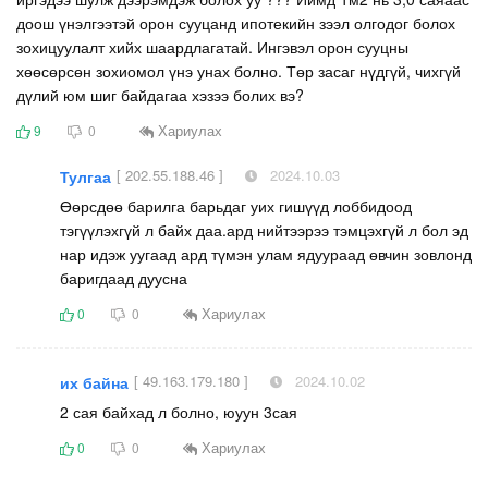
доош үнэлгээтэй орон сууцанд ипотекийн зээл олгодог болох
зохицуулалт хийх шаардлагатай. Ингэвэл орон сууцны
хөөсөрсөн зохиомол үнэ унах болно. Төр засаг нүдгүй, чихгүй
дүлий юм шиг байдагаа хэзээ болих вэ?
Хариулах
9
0
[ 202.55.188.46 ]
2024.10.03
Тулгаа
Өөрсдөө барилга барьдаг уих гишүүд лоббидоод
тэгүүлэхгүй л байх даа.ард нийтээрээ тэмцэхгүй л бол эд
нар идэж уугаад ард түмэн улам ядуураад өвчин зовлонд
баригдаад дуусна
Хариулах
0
0
[ 49.163.179.180 ]
2024.10.02
их байна
2 сая байхад л болно, юуун 3сая
Хариулах
0
0