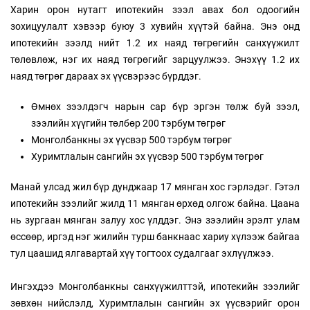
Харин орон нутагт ипотекийн зээл авах бол одоогийн
зохицуулалт хэвээр буюу 3 хувийн хүүтэй байна. Энэ онд
ипотекийн зээлд нийт 1.2 их наяд төгрөгийн санхүүжилт
төлөвлөж, нэг их наяд төгрөгийг зарцуулжээ. Энэхүү 1.2 их
наяд төгрөг дараах эх үүсвэрээс бүрддэг.
Өмнөх зээлдэгч нарын сар бүр эргэн төлж буй зээл,
зээлийн хүүгийн төлбөр 200 тэрбум төгрөг
Монголбанкны эх үүсвэр 500 тэрбум төгрөг
Хуримтлалын сангийн эх үүсвэр 500 тэрбум төгрөг
Манай улсад жил бүр дунджаар 17 мянган хос гэрлэдэг. Гэтэл
ипотекийн зээлийг жилд 11 мянган өрхөд олгож байна. Цаана
нь зургаан мянган залуу хос үлддэг. Энэ зээлийн эрэлт улам
өссөөр, иргэд нэг жилийн турш банкнаас хариу хүлээж байгаа
тул цаашид ялгавартай хүү тогтоох судалгааг эхлүүлжээ.
Ингэхдээ Монголбанкны санхүүжилттэй, ипотекийн зээлийг
зөвхөн нийслэлд, Хуримтлалын сангийн эх үүсвэрийг орон