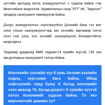
нутгийн иргэдэд олгох зохицуулалтыг ч судалж байна гэж
Монголбанк мэдээлэв. Хуримтлалын санд “ЭТТ” ХК, “Эрдэнэт”
үйлдвэр санхүүжилт төвлөрүүлж байна.
Дээрх зохицуулалтыг хэрэгжүүлбэл Дэлхийн банк гэх мэт
олон улсын санхүүжүүлэгчид зах зээлийн зарчмаар олгох
зээл гэж үзэн, энэ зээлийг санхүүжүүлэх боломжтойгоо
мэдэгджээ.
Ташрамд дурдахад МИК гаднаас14 хувийн хүүтэй, 150 сая
ам.долларын санхүүжилт татсан байна.
Ипотекийн зээлийн хүү 6 хувь боловч зээлийн
олдоц, хүртээмж бага байна. Иймд
нийслэлийн төвд буюу А бүсэд ипотекийн
зээл авахад 10, бусад дүүрэгт 8 хувийн хүүтэй
олгох боломжийг судалж байна. Та энэ
өөрчлөлтийг дэмжих үү?