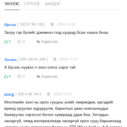
ЭХНЭЭС
СҮҮЛЭЭС
ШИЛДЭГ
[ 103.57.95.138 ]
2024.10.02
Иргэн
Залуу гэр бүлийг дэмжинэ гээд хуцаад бсан хаана бнаа.
Хариулах
0
0
[ 202.126.91.246 ]
2024.10.01
Зочин
А бүсээс нүүвэл л зээл олгох хэрэг тэй
Хариулах
0
0
[ 202.9.46.104 ]
2024.10.01
song
Ипотекийн зээл нь орон сууцны үнийг хөөрөгдөж, иргэдийг
өрөнд оруулан ядууруулж, барилгын цөөн компаниудыг
баяжуулах хэрэгсэл болон хувираад удаж бна. Хятадын
чанаргүй, хямд материалиаар чанаргүй орон сууц барьчихаад
иргэдээ шулж дээрэмдэж болох уу ??? Иймд 1м2 нь 3,0 саяаас