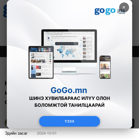
×
Цаг агаар
Зурхай
Валютын ханш
28
8.06
$
3594₮
Онцлох
Шинэ
Тренд
Буцах
Нийслэлийн А бүсэд 10 хувийн хүүтэй,
ипотекийн зээл олгох хувилбарыг
судалж байна
ҮЗЭХ
9
Б.Эрдэнэчимэг
Эдийн засаг
2024-10-01