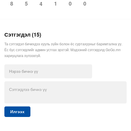
8
5
1
0
0
4
Сэтгэгдэл (15)
Та сэтгэгдэл бичихдээ хууль зүйн болон ёс суртахууныг баримтална уу.
Ёс бус сэтгэгдлийг админ устгах эрхтэй. Мэдээний сэтгэгдэлд GoGo.mn
хариуцлага хүлээхгүй.
Илгээх