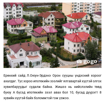
Ерөнхий сайд Л.Оюун-Эрдэнэ Орон сууцны үндэсний хороог
ахалдаг. Тус хороо ипотекийн зээлийг ялгавартай хүүтэй олгох
хувилбаруудыг судалж байна. Жишээ нь нийслэлийн төвд
буюу А бүсэд ипотекийн зээл авах бол 10, бусад дүүрэгт 8
хувийн хүүтэй байх боломжтой гэж үзжээ.