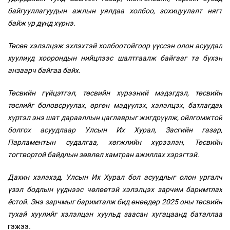
байгууллагуудын ажлын уялдаа холбоо, зохицуулалт нягт
байж үр дүнд хүрнэ.
Төсөв хэлэлцэж эхлэхтэй холбоотойгоор үүссэн олон асуудал
хуулиуд хоорондын нийцлээс шалтгаалж байгааг та бүхэн
анзаарч байгаа байх.
Төсвийн гүйцэтгэл, төсвийн хүрээний мэдэгдэл, төсвийн
төслийг боловсруулах, өргөн мэдүүлэх, хэлэлцэх, батлагдах
хүртэл энэ шат дарааллын цаглаврыг жигдрүүлж, ойлгомжтой
болгох асуудлаар Улсын Их Хурал, Засгийн газар,
Парламентын судалгаа, хөгжлийн хүрээлэн, Төсвийн
тогтвортой байдлын зөвлөл хамтран ажиллах хэрэгтэй.
Дахин хэлэхэд, Улсын Их Хурал бол асуудлыг олон ургалч
үзэл бодлын үүднээс чөлөөтэй хэлэлцэх зарчим баримтлах
ёстой. Энэ зарчмыг баримталж бид өнөөдөр 2025 оны төсвийн
тухай хуулийг хэлэлцэн хуульд заасан хугацаанд баталлаа
гэжээ
.