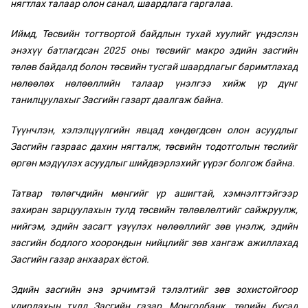
нягтлах талаар олон санал, шаардлага гаргалаа.
Иймд, Төсвийн тогтвортой байдлын тухай хуулийг үндэслэн
энэхүү батлагдсан 2025 оны төсвийг макро эдийн засгийн
төлөв байдалд болон төсвийн тусгай шаардлагыг баримтлахад
нөлөөлөх нөлөөллийн талаар үнэлгээ хийж үр дүнг
танилцуулахыг Засгийн газарт даалгаж байна.
Түүнчлэн, хэлэлцүүлгийн явцад хөндөгдсөн олон асуудлыг
Засгийн газраас дахин нягталж, төсвийн тодотголын төслийг
өргөн мэдүүлэх асуудлыг шийдвэрлэхийг үүрэг болгож байна.
Татвар төлөгчдийн мөнгийг үр ашигтай, хэмнэлттэйгээр
захиран зарцуулахын тулд төсвийн төлөвлөлтийг сайжруулж,
нийгэм, эдийн засагт үзүүлэх нөлөөллийг зөв үнэлж, эдийн
засгийн бодлого хоорондын нийцлийг зөв хангаж ажиллахад
Засгийн газар анхаарах ёстой.
Эдийн засгийн энэ эрчимтэй тэлэлтийг зөв зохистойгоор
удирдахын тулд Засгийн газар, Монголбанк, төрийн бусад