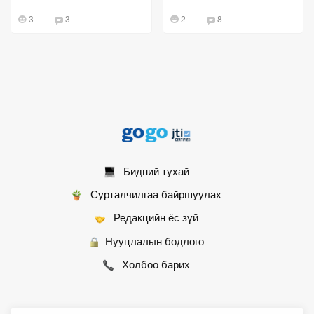
айрагдсан уяачдыг
3
3
2
8
шагналаа
Бидний тухай
Сурталчилгаа байршуулах
Редакцийн ёс зүй
Нууцлалын бодлого
Холбоо барих