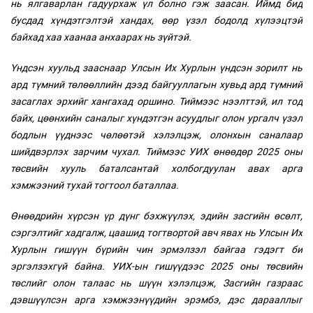
нь ялгаварлан гадуурхаж үл болно гэж заасан. Иймд бид
бусдад хүндэтгэлтэй хандах, өөр үзэл бодолд хүлээцтэй
байхад хаа хаанаа анхаарах нь зүйтэй.
Үндсэн хуульд зааснаар Улсын Их Хурлын үндсэн зорилт нь
ард түмний төлөөллийн дээд байгууллагын хувьд ард түмний
засаглах эрхийг хангахад оршино. Тиймээс нээлттэй, ил тод
байх, цөөнхийн саналыг хүндэтгэн асуудлыг олон ургалч үзэл
бодлын үүднээс чөлөөтэй хэлэлцэж, олонхын саналаар
шийдвэрлэх зарчим чухал. Тиймээс УИХ өнөөдөр 2025 оны
төсвийн хууль баталсантай холбогдуулан авах арга
хэмжээний тухай тогтоол баталлаа.
Өнөөдрийн хүрсэн үр дүнг бэхжүүлэх, эдийн засгийн өсөлт,
сэргэлтийг хадгалж, цаашид тогтвортой авч явах нь Улсын Их
Хурлын гишүүн бүрийн чин эрмэлзэл байгаа гэдэгт би
эргэлзэхгүй байна. УИХ-ын гишүүдээс 2025 оны төсвийн
төслийг олон талаас нь шүүн хэлэлцэж, Засгийн газраас
дэвшүүлсэн арга хэмжээнүүдийн эрэмбэ, дэс дарааллыг