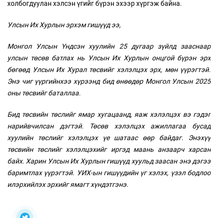
холбогдуулан хэлсэн үгийг бүрэн эхээр хүргэж байна.
Улсын Их Хурлын эрхэм гишүүд ээ,
Монгол Улсын Үндсэн хуулийн 25 дугаар зүйлд зааснаар
улсын төсөв батлах нь Улсын Их Хурлын онцгой бүрэн эрх
бөгөөд Улсын Их Хурал төсвийг хэлэлцэх эрх, мөн үүрэгтэй.
Энэ чиг үүргийнхээ хүрээнд бид өнөөдөр Монгол Улсын 2025
оны төсвийг баталлаа.
Бид төсвийн төслийг ямар хугацаанд, яаж хэлэлцэх вэ гэдэг
нарийвчилсан дэгтэй. Төсөв хэлэлцэх ажиллагаа бусад
хуулийн төслийг хэлэлцэх үе шатаас өөр байдаг. Энэхүү
төсвийн төслийг хэлэлцэхийг иргэд маань анзаарч харсан
байх. Харин Улсын Их Хурлын гишүүд хуульд заасан энэ дэгээ
баримтлах үүрэгтэй. УИХ-ын гишүүдийн үг хэлэх, үзэл бодлоо
илэрхийлэх эрхийг ямагт хүндэтгэнэ.