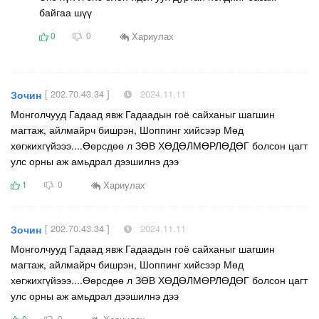
байгаа шүү
Хариулах
0
0
[ 202.70.43.34 ]
2024.11.11
Зочин
Монголчууд Гадаад явж Гадаадын гоё сайханыг шагшин
магтаж, айлмайрч бишрэн, Шоппинг хийсээр Мөд
хөгжихгүйэээ....Өөрсдөө л ЗӨВ ХӨДӨЛМӨРЛӨДӨГ болсон цагт
улс орны аж амьдрал дээшилнэ дээ
Хариулах
1
0
[ 202.70.43.34 ]
2024.11.11
Зочин
Монголчууд Гадаад явж Гадаадын гоё сайханыг шагшин
магтаж, айлмайрч бишрэн, Шоппинг хийсээр Мөд
хөгжихгүйэээ....Өөрсдөө л ЗӨВ ХӨДӨЛМӨРЛӨДӨГ болсон цагт
улс орны аж амьдрал дээшилнэ дээ
0
0