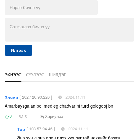
Илгээх
ЭХНЭЭС
СҮҮЛЭЭС
ШИЛДЭГ
[ 202.126.90.220 ]
2024.11.11
Зочин
Amarbaysgalan bol medleg chadvar ni turd gologdoj bn
Хариулах
0
0
[ 103.57.94.46 ]
2024.11.11
Тэр
Энэ хүн л энэ олон идэх уух дуртай нөхдийг базаж