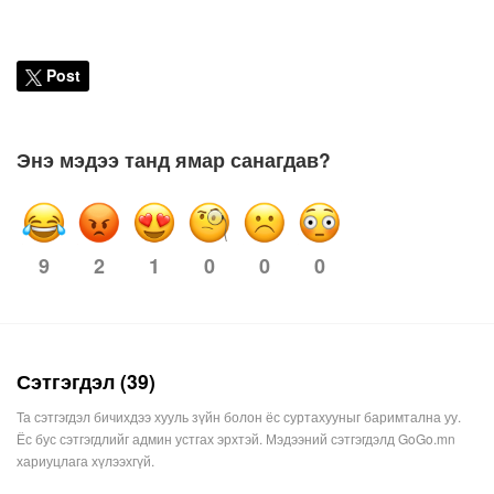
Post
Энэ мэдээ танд ямар санагдав?
9
2
0
0
0
1
Сэтгэгдэл (39)
Та сэтгэгдэл бичихдээ хууль зүйн болон ёс суртахууныг баримтална уу.
Ёс бус сэтгэгдлийг админ устгах эрхтэй. Мэдээний сэтгэгдэлд GoGo.mn
хариуцлага хүлээхгүй.