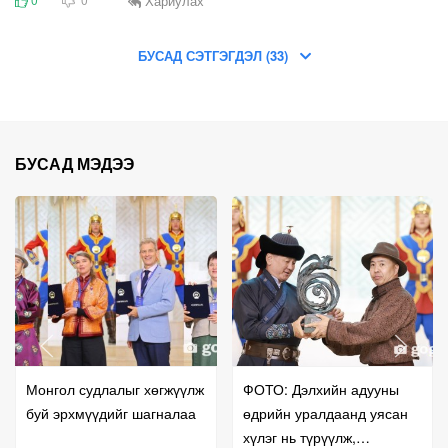
Хариулах
БУСАД СЭТГЭГДЭЛ (33)
БУСАД МЭДЭЭ
Монгол судлалыг хөгжүүлж
ФОТО: Дэлхийн адууны
буй эрхмүүдийг шагналаа
өдрийн уралдаанд уясан
хүлэг нь түрүүлж,