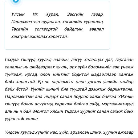
Улсын Их Хурал, Засгийн газар,
Парламентын судалгаа, хөгжлийн хүрээлэн,
Төсвийн тогтвортой байдлын зөвлөл
хамтран ажиллах хэрэгтэй
.
Гэхдээ гишүүд хуульд заасны дагуу хэлэлцэх дэг, гаргасан
саналыг нь шийдвэрлэх хууль, эрх зүйн боломжийг зөв үнэлж
тунгааж, иргэд, олон нийтийг бодитой мэдээллээр хангаж
байх хэрэгтэй. Ер нь парламент олон ургалч үзлийн талбар
байх ёстой. Үүнийг миний бие тууштай дэмжиж баримтална.
Парламентын энэ индэрт санал бодлоо хэлж байгаа УИХ-ын
гишүүд болон асуултад хариулж байгаа сайд, мэргэжилтнүүд
аль нь ч бай Монгол Улсын Үндсэн хуулийг санан сахиж байх
үүрэгтэйг хэлье.
Үндсэн хуульд хүнийг нас, хүйс, эрхэлсэн шинэ, хуучин ажлаар