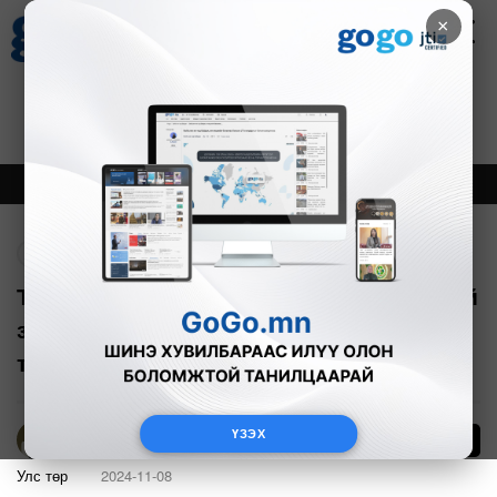
×
Цаг агаар
Зурхай
Валютын ханш
17
8.10
$
3594₮
Онцлох
Шинэ
Тренд
Буцах
Татвар төлөгчдийн мөнгийг үр ашигтай
зарцуулахын тулд төсвийн
төлөвлөлтийг сайжруулах ёстой
ҮЗЭХ
12
Б.Эрдэнэчимэг
Улс төр
2024-11-08