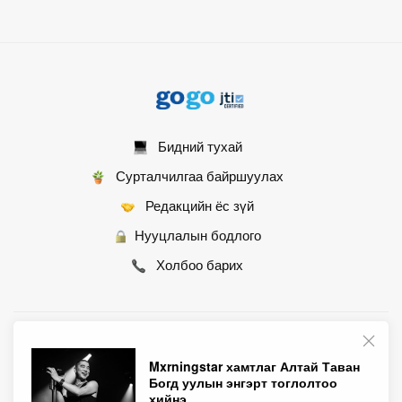
Бидний тухай
Сурталчилгаа байршуулах
Редакцийн ёс зүй
Нууцлалын бодлого
Холбоо барих
© 2007 - 2026 Монгол Контент ХХК • Бүх эрх хуулиар хамгаалагдсан
Mxrningstar хамтлаг Алтай Таван
Богд уулын энгэрт тоглолтоо
хийнэ