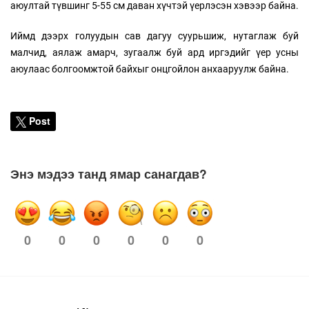
аюултай түвшинг 5-55 см даван хүчтэй үерлэсэн хэвээр байна.
Иймд дээрх голуудын сав дагуу суурьшиж, нутаглаж буй
малчид, аялаж амарч, зугаалж буй ард иргэдийг үер усны
аюулаас болгоомжтой байхыг онцгойлон анхааруулж байна.
Post
Энэ мэдээ танд ямар санагдав?
0
0
0
0
0
0