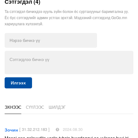
Сэтгэгдэл (4)
Та сэтгэгдэл бичихдээ хууль зүйн болон ёс суртахууныг баримтална уу.
Ёс бус сэтгэгдлийг админ устгах эрхтэй. Мэдээний сэтгэгдэлд GoGo.mn
хариуцлага хүлээхгүй.
Илгээх
ЭХНЭЭС
СҮҮЛЭЭС
ШИЛДЭГ
[ 31.32.212.183 ]
2024.08.30
Зочин
Manai ene golnyydiin yeriin tybsin byyrdaggyi ee,yylnaas byyj irj