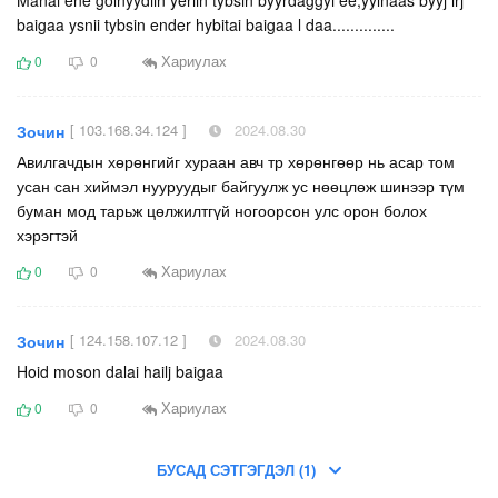
baigaa ysnii tybsin ender hybitai baigaa l daa..............
Хариулах
0
0
[ 103.168.34.124 ]
2024.08.30
Зочин
Авилгачдын хөрөнгийг хураан авч тр хөрөнгөөр нь асар том
усан сан хиймэл нууруудыг байгуулж ус нөөцлөж шинээр түм
буман мод тарьж цөлжилтгүй ногоорсон улс орон болох
хэрэгтэй
Хариулах
0
0
[ 124.158.107.12 ]
2024.08.30
Зочин
Hoid moson dalai hailj baigaa
Хариулах
0
0
БУСАД СЭТГЭГДЭЛ (1)