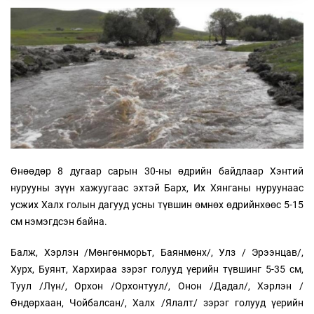
Өнөөдөр 8 дугаар сарын 30-ны өдрийн байдлаар Хэнтий
нурууны зүүн хажуугаас эхтэй Барх, Их Хянганы нуруунаас
усжих Халх голын дагууд усны түвшин өмнөх өдрийнхөөс 5-15
см нэмэгдсэн байна.
Балж, Хэрлэн /Мөнгөнморьт, Баянмөнх/, Улз / Эрээнцав/,
Хурх, Буянт, Хархираа зэрэг голууд үерийн түвшинг 5-35 см,
Туул /Лүн/, Орхон /Орхонтуул/, Онон /Дадал/, Хэрлэн /
Өндөрхаан, Чойбалсан/, Халх /Ялалт/ зэрэг голууд үерийн