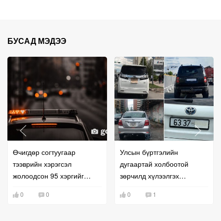
БУСАД МЭДЭЭ
Өчигдөр согтуугаар
Улсын бүртгэлийн
тээврийн хэрэгсэл
дугаартай холбоотой
жолоодсон 95 хэргийг
зөрчилд хүлээлгэх
бүртгэжээ
хариуцлага
0
0
0
1