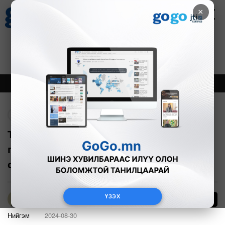
×
Цаг агаар
Зурхай
Валютын ханш
28
8.06
$
3594₮
Онцлох
Шинэ
Тренд
Буцах
Туул, Орхон, Онон, Хэрлэн, Халх
голууд үерийн аюултай түвшинг 5-55
см-ээр давжээ
ҮЗЭХ
38
Т.Онон
Нийгэм
2024-08-30