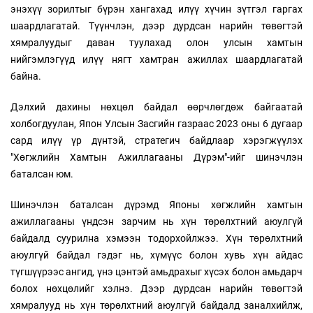
энэхүү зорилтыг бүрэн хангахад илүү хүчин зүтгэл гаргах
шаардлагатай. Түүнчлэн, дээр дурдсан нарийн төвөгтэй
хямралуудыг даван туулахад олон улсын хамтын
нийгэмлэгүүд илүү нягт хамтран ажиллах шаардлагатай
байна.
Дэлхий дахины нөхцөл байдал өөрчлөгдөж байгаатай
холбогдуулан, Япон Улсын Засгийн газраас 2023 оны 6 дугаар
сард илүү үр дүнтэй, стратегич байдлаар хэрэгжүүлэх
"Хөгжлийн Хамтын Ажиллагааны Дүрэм"-ийг шинэчлэн
баталсан юм.
Шинэчлэн баталсан дүрэмд Японы хөгжлийн хамтын
ажиллагааны үндсэн зарчим нь хүн төрөлхтний аюулгүй
байдалд суурилна хэмээн тодорхойлжээ. Хүн төрөлхтний
аюулгүй байдал гэдэг нь, хүмүүс болон хувь хүн айдас
түгшүүрээс ангид, үнэ цэнтэй амьдрахыг хүсэх болон амьдарч
болох нөхцөлийг хэлнэ. Дээр дурдсан нарийн төвөгтэй
хямралууд нь хүн төрөлхтний аюулгүй байдалд заналхийлж,