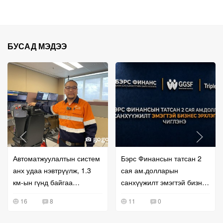
БУСАД МЭДЭЭ
Автоматжуулалтын систем
Бэрс Финансын татсан 2
анх удаа нэвтрүүлж, 1.3
сая ам.долларын
км-ын гүнд байгаа
санхүүжилт эмэгтэй бизнес
машинуудыг алсаас
эрхлэгчдэд чиглэнэ
16
8
11
0
жолоодож байна