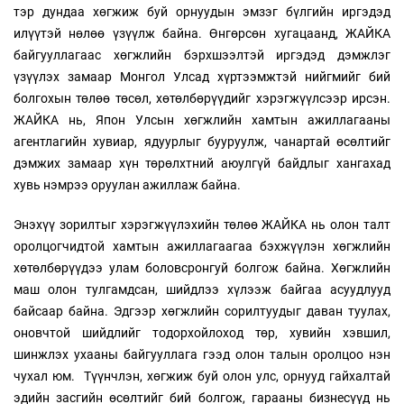
тэр дундаа хөгжиж буй орнуудын эмзэг бүлгийн иргэдэд
илүүтэй нөлөө үзүүлж байна. Өнгөрсөн хугацаанд, ЖАЙКА
байгууллагаас хөгжлийн бэрхшээлтэй иргэдэд дэмжлэг
үзүүлэх замаар Монгол Улсад хүртээмжтэй нийгмийг бий
болгохын төлөө төсөл, хөтөлбөрүүдийг хэрэгжүүлсээр ирсэн.
ЖАЙКА нь, Япон Улсын хөгжлийн хамтын ажиллагааны
агентлагийн хувиар, ядуурлыг бууруулж, чанартай өсөлтийг
дэмжих замаар хүн төрөлхтний аюулгүй байдлыг хангахад
хувь нэмрээ оруулан ажиллаж байна.
Энэхүү зорилтыг хэрэгжүүлэхийн төлөө ЖАЙКА нь олон талт
оролцогчидтой хамтын ажиллагаагаа бэхжүүлэн хөгжлийн
хөтөлбөрүүдээ улам боловсронгуй болгож байна. Хөгжлийн
маш олон тулгамдсан, шийдлээ хүлээж байгаа асуудлууд
байсаар байна. Эдгээр хөгжлийн сорилтуудыг даван туулах,
оновчтой шийдлийг тодорхойлоход төр, хувийн хэвшил,
шинжлэх ухааны байгууллага гээд олон талын оролцоо нэн
чухал юм. Түүнчлэн, хөгжиж буй олон улс, орнууд гайхалтай
эдийн засгийн өсөлтийг бий болгож, гарааны бизнесүүд нь