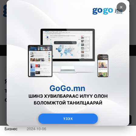
×
Цаг агаар
Зурхай
Валютын ханш
30
8.08
$
3594₮
Онцлох
Шинэ
Тренд
Буцах
Япон улсаас Хөгжлийн албан ёсны
тусламж үзүүлж эхэлсний 70 жилийн
ой тохиож байна
ҮЗЭХ
46
Бизнес
2024-10-06