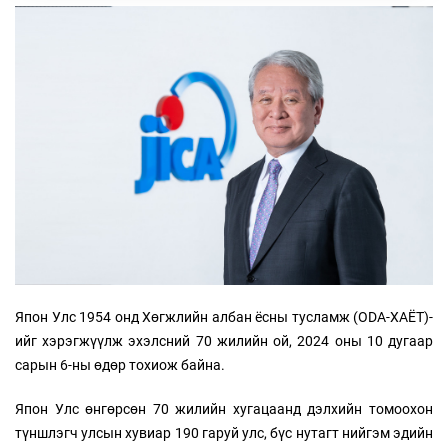
Япон Улс 1954 онд Хөгжлийн албан ёсны тусламж (ODA-ХАЁТ)-
ийг хэрэгжүүлж эхэлсний 70 жилийн ой, 2024 оны 10 дугаар
сарын 6-ны өдөр тохиож байна.
Япон Улс өнгөрсөн 70 жилийн хугацаанд дэлхийн томоохон
түншлэгч улсын хувиар 190 гаруй улс, бүс нутагт нийгэм эдийн