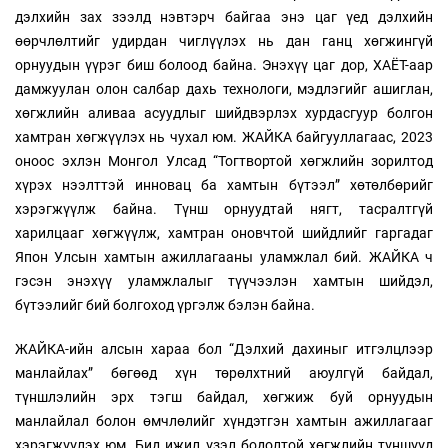
дэлхийн зах зээлд нэвтэрч байгаа энэ цаг үед дэлхийн
өөрчлөлтийг удирдан чиглүүлэх нь дан ганц хөгжингүй
орнуудын үүрэг биш болоод байна. Энэхүү цаг дор, ХАЁТ-аар
дамжуулан олон салбар дахь технологи, мэдлэгийг ашиглан,
хөгжлийн аливаа асуудлыг шийдвэрлэх хурдасгуур болгон
хамтран хөгжүүлэх нь чухал юм. ЖАЙКА байгууллагаас, 2023
оноос эхлэн Монгол Улсад “Тогтвортой хөгжлийн зорилтод
хүрэх нээлттэй инновац ба хамтын бүтээл” хөтөлбөрийг
хэрэгжүүлж байна. Түнш орнуудтай нягт, тасралтгүй
харилцааг хөгжүүлж, хамтран оновчтой шийдлийг гаргадаг
Япон Улсын хамтын ажиллагааны уламжлал бий. ЖАЙКА ч
гэсэн энэхүү уламжлалыг түүчээлэн хамтын шийдэл,
бүтээлийг бий болгоход үргэлж бэлэн байна.
ЖАЙКА-ийн алсын хараа бол “Дэлхий дахиныг итгэлцлээр
манлайлах” бөгөөд хүн төрөлхтний аюулгүй байдал,
түншлэлийн эрх тэгш байдал, хөгжиж буй орнуудын
манлайлал болон өмчлөлийг хүндэтгэн хамтын ажиллагааг
хэрэгжүүлэх юм. Бид ижил үзэл бодолтой хөгжлийн түншүүд