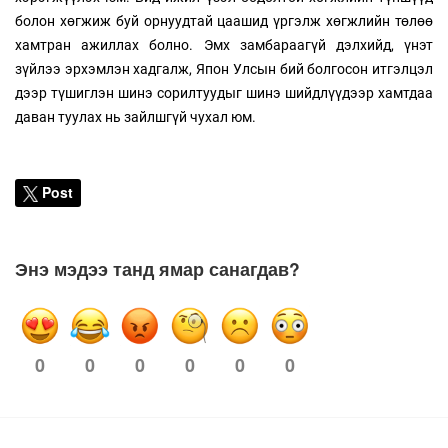
болон хөгжиж буй орнуудтай цаашид үргэлж хөгжлийн төлөө
хамтран ажиллах болно. Эмх замбараагүй дэлхийд, үнэт
зүйлээ эрхэмлэн хадгалж, Япон Улсын бий болгосон итгэлцэл
дээр түшиглэн шинэ сорилтуудыг шинэ шийдлүүдээр хамтдаа
даван туулах нь зайлшгүй чухал юм.
Post
Энэ мэдээ танд ямар санагдав?
0
0
0
0
0
0