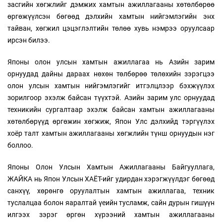
засгийн хөгжлийг дэмжих хамтын ажиллагааны хөтөлбөрөө
өргөжүүлсэн бөгөөд дэлхийн хамтын нийгэмлэгийн энх
тайван, хөгжил цэцэглэлтийн төлөө хувь нэмрээ оруулсаар
ирсэн билээ.
Японы олон улсын хамтын ажиллагаа нь Азийн зарим
орнуудад дайны дараах нөхөн төлбөрөө төлөхийн зэрэгцээ
олон улсын хамтын нийгэмлэгийг итгэлцлээр бэхжүүлэх
зорилгоор эхэлж байсан түүхтэй. Азийн зарим улс орнуудад
техникийн сургалтаар эхэлж байсан хамтын ажиллагааны
хөтөлбөрүүд өргөжин хөгжиж, Япон Улс дэлхийд тэргүүлэх
хоёр талт хамтын ажиллагааны хөгжлийн түнш орнуудын нэг
боллоо.
Японы Олон Улсын Хамтын Ажиллагааны Байгууллага,
ЖАЙКА нь Япон Улсын ХАЁТ-ийг удирдан хэрэгжүүлдэг бөгөөд
санхүү, хөрөнгө оруулалтын хамтын ажиллагаа, техник
туслалцаа болон яаралтай үеийн тусламж, сайн дурын гишүүн
илгээх зэрэг өргөн хүрээний хамтын ажиллагааны