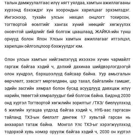
талын дамжуулалтаас илүү нягт уялдаа, хамтын ажиллагааны
хүрээнд бэхэждэг хүн хоорондын харилцааг эрхэмлэдэг.
Ингэснээр, тухайн улсын нөхцөл онцлогт тохирсон,
тогтвортой өсөлтийг хангах хүний нөөцийг хөгжүүлэх
оновчтой шийдлийг бий болгож цаашлаад, ЖАЙКА-ийн түнш
орнууд болон Япон Улсын хамтын ажиллагааг итгэлцэл,
харилцан ойлголцлоор бэхжүүлдэг юм.
Олон улсын хамтын нийгэмлэгүүд ихээхэн хүчин чармайлт
гаргаж байгаа хэдий ч, дэлхий дахинаа шийдвэрлэгдээгүй
олон хүндрэл, бэрхшээлүүд байсаар байна. Уур амьсгалын
өөрчлөлт, зэвсэгт мөргөлдөөн, цар тахал, байгалийн гамшиг,
эдийн засгийн хямрал болон бусад асуудлууд давхцаж илүү
нарийн, төвөгтэй хямралуудыг бий болгож байна. Бидэнд 2030
онд хүртэл Тогтвортой хөгжлийн зорилтыг /ТХЗ/ биелүүлэхэд
6 жилийн хугацаа үлдээд байгаа хэдий ч, НҮБ-аас гаргасан
тайланд ТХЗ-ын биелэлт дөнгөж 17 хувьтай гарсан нь
анхаарал татаж байна. Монгол Улс ТХЗ-ыг хэрэгжүүлэхэд
тодорхой хувь нэмэр оруулж байгаа хэдий ч, 2030 он хүртэл