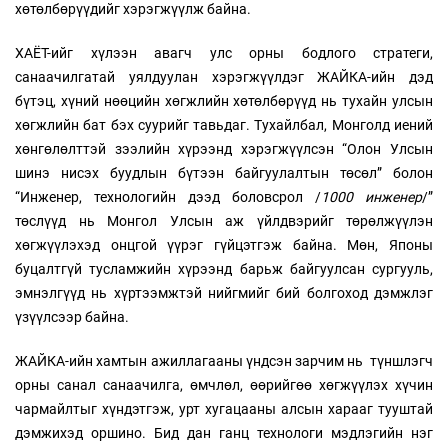
хөтөлбөрүүдийг хэрэгжүүлж байна.
ХАЁТ-ийг хүлээн авагч улс орны бодлого стратеги,
санаачилгатай уялдуулан хэрэгжүүлдэг ЖАЙКА-ийн дэд
бүтэц, хүний нөөцийн хөгжлийн хөтөлбөрүүд нь тухайн улсын
хөгжлийн бат бэх суурийг тавьдаг. Тухайлбал, Монголд иений
хөнгөлөлттэй зээлийн хүрээнд хэрэгжүүлсэн “Олон Улсын
шинэ нисэх буудлын бүтээн байгуулалтын төсөл” болон
“Инженер, технологийн дээд боловсрол /
1000 инженер
/”
төслүүд нь Монгол Улсын аж үйлдвэрийг төрөлжүүлэн
хөгжүүлэхэд онцгой үүрэг гүйцэтгэж байна. Мөн, Японы
буцалтгүй тусламжийн хүрээнд барьж байгуулсан сургууль,
эмнэлгүүд нь хүртээмжтэй нийгмийг бий болгоход дэмжлэг
үзүүлсээр байна.
ЖАЙКА-ийн хамтын ажиллагааны үндсэн зарчим нь түншлэгч
орны санал санаачилга, өмчлөл, өөрийгөө хөгжүүлэх хүчин
чармайлтыг хүндэтгэж, урт хугацааны алсын харааг тууштай
дэмжихэд оршино. Бид дан ганц технологи мэдлэгийн нэг