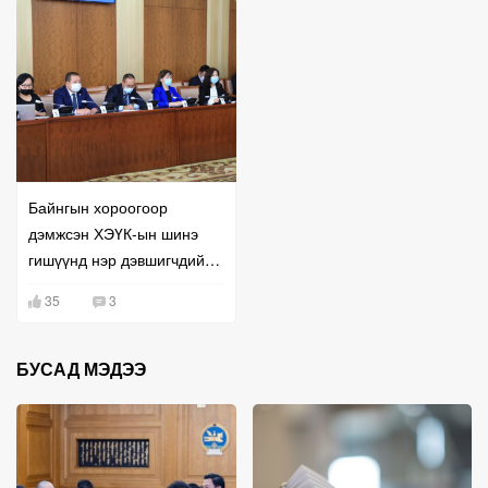
Байнгын хороогоор
дэмжсэн ХЭҮК-ын шинэ
гишүүнд нэр дэвшигчдийг
танилцуулж байна
35
3
БУСАД МЭДЭЭ