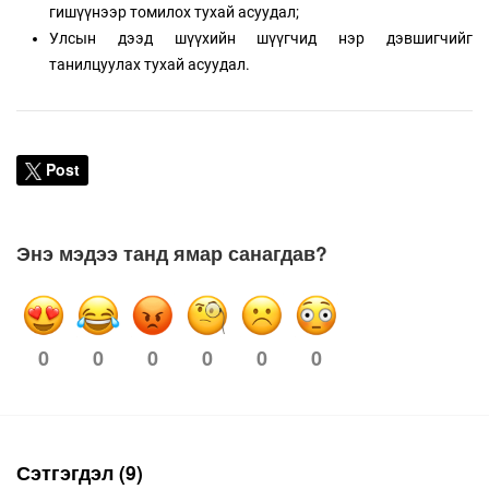
гишүүнээр томилох тухай асуудал;
Улсын дээд шүүхийн шүүгчид нэр дэвшигчийг
танилцуулах тухай асуудал.
Post
Энэ мэдээ танд ямар санагдав?
0
0
0
0
0
0
Сэтгэгдэл (9)