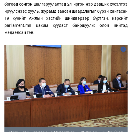
бөгөөд сонгон шалгаруулалтад 24 иргэн нэр дэвших хүсэлтээ
ирүүлснээс хууль, журамд заасан шаардлагыг бүрэн хангасан
19 хүнийг Ажлын хэсгийн шийдвэрээр бүртгэн, нэрсийг
parliament.mn цахим хуудаст байршуулж олон нийтэд
мэдээлсэн гэв.