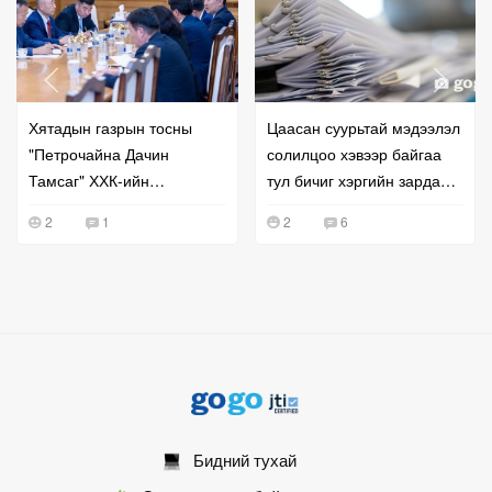
Хятадын газрын тосны
Цаасан суурьтай мэдээлэл
"Петрочайна Дачин
солилцоо хэвээр байгаа
Тамсаг" ХХК-ийн
тул бичиг хэргийн зардал
удирдлагатай уулзжээ
буурахгүй байна гэв
2
1
2
6
Бидний тухай