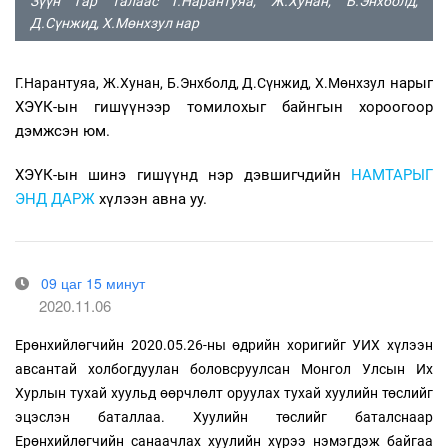
Зүүн гар талаас Г.Нарантуяа, Ж.Хунан, Б.Энхболд,
Д.Сүнжид, Х.Мөнхзул нар
нарыг
Г.Нарантуяа, Ж.Хунан, Б.Энхболд, Д.Сүнжид, Х.Мөнхзул
ХЭҮК-ын гишүүнээр томилохыг байнгын хороогоор
дэмжсэн юм.
ХЭҮК-ын шинэ гишүүнд нэр дэвшигчдийн
НАМТАРЫГ
ЭНД ДАРЖ
хүлээн авна уу.
09 цаг 15 минут
2020.11.06
Ерөнхийлөгчийн 2020.05.26-ны өдрийн хоригийг УИХ хүлээн
авсантай холбогдуулан боловсруулсан Монгол Улсын Их
Хурлын тухай хуульд өөрчлөлт оруулах тухай хуулийн төслийг
эцэслэн баталлаа. Хуулийн төслийг баталснаар
Ерөнхийлөгчийн санаачлах хуулийн хүрээ нэмэгдэж байгаа