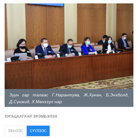
Зүүн гар талаас Г.Нарантуяа, Ж.Хунан, Б.Энхболд,
Д.Сүнжид, Х.Мөнхзул нар
ХУГАЦААГААР ЭРЭМБЭЛЭХ
ЭХНЭЭС
СҮҮЛЭЭС