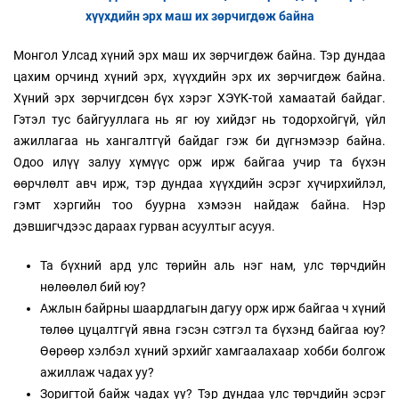
хүүхдийн эрх маш их зөрчигдөж байна
Монгол Улсад хүний эрх маш их зөрчигдөж байна. Тэр дундаа
цахим орчинд хүний эрх, хүүхдийн эрх их зөрчигдөж байна.
Хүний эрх зөрчигдсөн бүх хэрэг ХЭҮК-той хамаатай байдаг.
Гэтэл тус байгууллага нь яг юу хийдэг нь тодорхойгүй, үйл
ажиллагаа нь хангалтгүй байдаг гэж би дүгнэмээр байна.
Одоо илүү залуу хүмүүс орж ирж байгаа учир та бүхэн
өөрчлөлт авч ирж, тэр дундаа хүүхдийн эсрэг хүчирхийлэл,
гэмт хэргийн тоо буурна хэмээн найдаж байна. Нэр
дэвшигчдээс дараах гурван асуултыг асууя.
Та бүхний ард улс төрийн аль нэг нам, улс төрчдийн
нөлөөлөл бий юу?
Ажлын байрны шаардлагын дагуу орж ирж байгаа ч хүний
төлөө цуцалтгүй явна гэсэн сэтгэл та бүхэнд байгаа юу?
Өөрөөр хэлбэл хүний эрхийг хамгаалахаар хобби болгож
ажиллаж чадах уу?
Зоригтой байж чадах уу? Тэр дундаа улс төрчдийн эсрэг