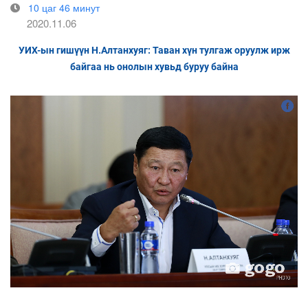
10 цаг 46 минут
2020.11.06
УИХ-ын гишүүн Н.Алтанхуяг: Таван хүн тулгаж оруулж ирж
байгаа нь онолын хувьд буруу байна