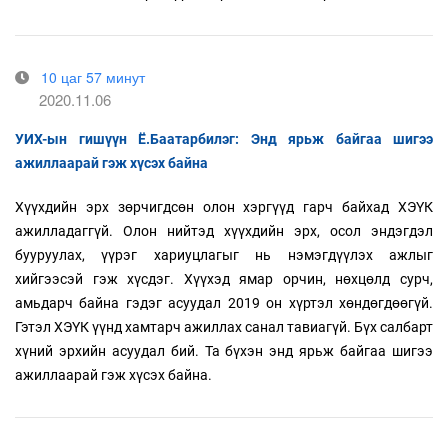
10 цаг 57 минут
2020.11.06
УИХ-ын гишүүн Ё.Баатарбилэг: Энд ярьж байгаа шигээ
ажиллаарай гэж хүсэх байна
Хүүхдийн эрх зөрчигдсөн олон хэргүүд гарч байхад ХЭҮК
ажилладаггүй. Олон нийтэд хүүхдийн эрх, осол эндэгдэл
бууруулах, үүрэг хариуцлагыг нь нэмэгдүүлэх ажлыг
хийгээсэй гэж хүсдэг. Хүүхэд ямар орчин, нөхцөлд сурч,
амьдарч байна гэдэг асуудал 2019 он хүртэл хөндөгдөөгүй.
Гэтэл ХЭҮК үүнд хамтарч ажиллах санал тавиагүй. Бүх салбарт
хүний эрхийн асуудал бий. Та бүхэн энд ярьж байгаа шигээ
ажиллаарай гэж хүсэх байна.