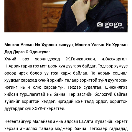
Монгол Улсын Их Хурлын гишүүн, Монгол Улсын Их Хурлын
Дэд Дарга С.Одонтуяа:
Хүний эрх зөрчигдөхөд Ж.Ганжавхлан, н.Энхжаргал,
Н.Арвинтариа гэх мэт цөөн хүн дуугарч байдаг. Тэдгээр хүмүүс
ороод ирэх болов уу гэж харж байлаа. Та нарын сошиал
хуудсыг харахад хүний эрхийн талаар зоригтой зүйл дуугарсан
нэгийг нь ч олж харсангүй. Гэхдээ судалгаа, шинжилгээ
хийсэн туршлагатай нь байна. Төр засгийн болохгүй байгаа
зүйлийг зоригтой хэлдэг, иргэдийнхээ талд ордог, зоригтой
дуугардаг хүн ХЭҮК-т хэрэгтэй.
Нөгөөтэйгүүр Малайзад амиа алдсан Ш.Алтантуяагийн хэрэгт
хэрхэн ажиллах талаар мэдмээр байна. Тэгэхээр гадаадад