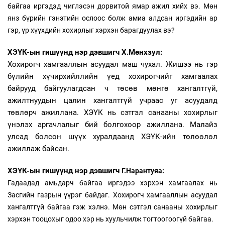
байгаа иргэдэд чиглэсэн дорвитой ямар ажил хийх вэ. Мөн
янз бүрийн гэнэтийн ослоос болж амиа алдсан иргэдийн ар
гэр, үр хүүхдийн хохирлыг хэрхэн барагдуулах вэ?
ХЭҮК-ын гишүүн
д нэр дэвшигч Х.Мөнхзул:
Хохирогч хамгааллын асуудал маш чухал. Жишээ нь гэр
бүлийн хүчирхийллийн үед хохирогчийг хамгаалах
байрууд байгуулагдсан ч төсөв мөнгө хангалтгүй,
ажилтнуудын цалин хангалтгүй учраас уг асуудалд
төвлөрч ажиллана. ХЭҮК нь сэтгэл санааны хохирлыг
үнэлэх аргачлалыг бий болгохоор ажиллана. Малайз
улсад болсон шүүх хуралдаанд ХЭҮК-ийн төлөөлөл
ажиллаж байсан.
ХЭҮК-ын гишүүн
д нэр дэвшигч
Г.Нарантуяа:
Гадаадад амьдарч байгаа иргэдээ хэрхэн хамгаалах нь
Засгийн газрын үүрэг байдаг. Хохирогч хамгааллын асуудал
хангалтгүй байгаа гэж хэлнэ. Мөн сэтгэл санааны хохирлыг
хэрхэн тооцохыг одоо хэр нь хуульчилж тогтоогоогүй байгаа.