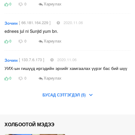
Хариулах
0
0
[ 66.181.164.229 ]
2020.11.06
Зочин
ednees jul ni Sunjid yum bn.
Хариулах
0
0
[ 133.7.6.173 ]
2020.11.06
Зочин
УИХ-ын гишүүд иргэдийн эрхийг хамгаалах үүрэг бас бий шүү
Хариулах
0
0
БУСАД СЭТГЭГДЭЛ (5)
ХОЛБООТОЙ МЭДЭЭ