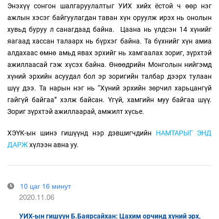
Энэхүү сонгон шалгаруулалтыг УИХ хийх ёстой ч өөр нэг
ажлын хэсэг байгуулагдан таван хүн оруулж ирэх нь онолын
хувьд буруу л санагдаад байна. Цаана нь үлдсэн 14 хүнийг
яагаад хассан талаарх нь бүрхэг байна. Та бүхнийг хүн амиа
алдахаас өмнө амьд явах эрхийг нь хамгаалах зориг, зүрхтэй
ажиллаасай гэж хүсэх байна. Өнөөдрийн Монголын нийгэмд
хүний эрхийн асуудал бол эр зоригийн талбар дээрх тулаан
шүү дээ. Та нарын нэг нь “Хүний эрхийн зөрчил харьцангүй
гайгүй байгаа” хэлж байсан. Үгүй, хамгийн муу байгаа шүү.
Зориг зүрхтэй ажиллаарай, амжилт хүсье.
ХЭҮК-ын шинэ гишүүнд нэр дэвшигчдийн
НАМТАРЫГ ЭНД
ДАРЖ
хүлээн авна уу.
10 цаг 16 минут
2020.11.06
УИХ-ын гишүүн Б.Баярсайхан: Цахим орчинд хүний эрх,