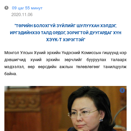
09 цаг 55 минут
2020.11.06
"ТӨРИЙН БОЛОХГҮЙ ЗҮЙЛИЙГ ШУЛУУХАН ХЭЛДЭГ,
ИРГЭДИЙНХЭЭ ТАЛД ОРДОГ, ЗОРИГТОЙ ДУУГАРДАГ ХҮН
ХЭҮК-Т
ХЭРЭГТЭЙ"
Монгол Улсын Хүний эрхийн Үндэсний Комиссын гишүүнд нэр
дэвшигчид хүний эрхийн зөрчлийг бууруулах талаарх
мэдээлэл, өөр өөрсдийн ажлын төлөвлөгөөг танилцуулж
байна.