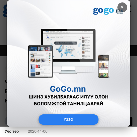
×
Цаг агаар
Зурхай
Валютын ханш
30
8.08
$
3594₮
Онцлох
Шинэ
Тренд
Буцах
ЧУУЛГАН: Г.Нарантуяа, Ж.Хунан,
Б.Энхболд, Д.Сүнжид, Х.Мөнхзул
нарыг ХЭҮК-ын гишүүнээр томиллоо
ҮЗЭХ
24
Р.Адъяасүрэн
Улс төр
2020-11-06