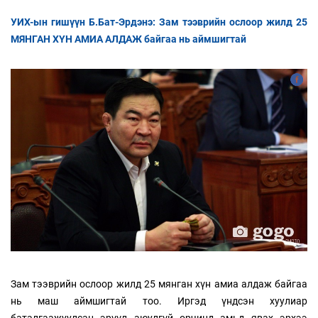
УИХ-ын гишүүн Б.Бат-Эрдэнэ: Зам тээврийн ослоор жилд 25
МЯНГАН ХҮН АМИА АЛДАЖ байгаа нь аймшигтай
Зам тээврийн ослоор жилд 25 мянган хүн амиа алдаж байгаа
нь маш аймшигтай тоо. Иргэд үндсэн хуулиар