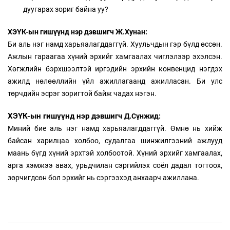
дуугарах зориг байна уу?
ХЭҮК-ын гишүүнд нэр дэвшигч Ж.Хунан:
Би аль нэг намд харьяалагддаггүй. Хуульчдын гэр бүлд өссөн.
Ажлын гараагаа хүний эрхийг хамгаалах чиглэлээр эхэлсэн.
Хөгжлийн бэрхшээлтэй иргэдийн эрхийн конвенцид нэгдэх
ажилд нөлөөллийн үйл ажиллагаанд ажилласан. Би улс
төрчдийн эсрэг зоригтой байж чадах нэгэн.
ХЭҮК-ын гишүүнд нэр дэвшигч
Д.Сүнжид:
Миний бие аль нэг намд харьяалагддаггүй. Өмнө нь хийж
байсан харилцаа холбоо, судалгаа шинжилгээний ажлууд
маань бүгд хүний эрхтэй холбоотой. Хүний эрхийг хамгаалах,
арга хэмжээ авах, урьдчилан сэргийлэх соёл дадал тогтоох,
зөрчигдсөн бол эрхийг нь сэргээхэд анхаарч ажиллана.