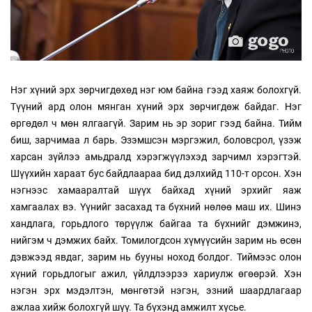
Нэг хүний эрх зөрчигдөхөд нэг юм байна гээд хаяж болохгүй.
Түүний ард олон мянган хүний эрх зөрчигдөж байдаг. Нэг
өргөдөл ч мөн ялгаагүй. Зарим нь эр зориг гээд байна. Тийм
биш, зарчимаа л барь. Эзэмшсэн мэргэжил, боловсрол, үзэж
харсан зүйлээ амьдралд хэрэгжүүлэхэд зарчимл хэрэгтэй.
Шүүхийн хараат бус байдлаараа бид дэлхийд 110-т орсон. Хэн
нэгнээс хамааралтай шүүх байхад хүний эрхийг яаж
хамгаалах вэ. Үүнийг засахад та бүхний нөлөө маш их. Шинэ
хандлага, горьдлого төрүүлж байгаа та бүхнийг дэмжинэ,
нийгэм ч дэмжих байх. Томилогдсон хүмүүсийн зарим нь өсөн
дэвжээд явдаг, зарим нь бууны ноход болдог. Тиймээс олон
хүний горьдлогыг ажил, үйлдлээрээ хариулж өгөөрэй. Хэн
нэгэн эрх мэдэлтэн, мөнгөтэй нэгэн, эзний шаардлагаар
ажлаа хийж болохгүй шүү. Та бүхэнд амжилт хүсье.