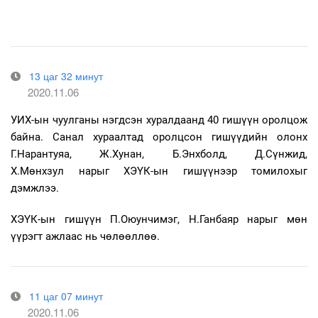
13 цаг 32 минут
2020.11.06
УИХ-ын чуулганы нэгдсэн хуралдаанд 40 гишүүн оролцож
байна. Санал хураалтад оролцсон гишүүдийн олонх
Г.Нарантуяа, Ж.Хунан, Б.Энхболд, Д.Сүнжид,
Х.Мөнхзул
нарыг ХЭҮК-ын гишүүнээр томилохыг
дэмжлээ.
ХЭҮК-ын гишүүн П.Оюунчимэг, Н.Ганбаяр нарыг мөн
үүрэгт ажлаас нь чөлөөллөө.
11 цаг 07 минут
2020.11.06