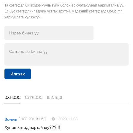
Та сэтгэгдэл бичихдээ хууль зүйн болон ёс суртахууныг баримтална уу.
Ёс бус сэтгэгдлийг админ устгах эрхтэй. Мэдээний сэтгэгдэлд GoGo.mn
хариуцлага хүлээхгүй.
Илгээх
ЭХНЭЭС
СҮҮЛЭЭС
ШИЛДЭГ
[ 122.201.31.6 ]
2020.11.08
Зочин
Хунан хятад нэртэй юу???!!!