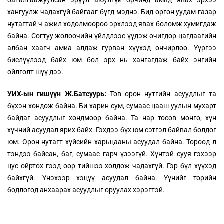
баталгаажуулсан эрүүл аюулгүй орчинд амьд явах эрхээ
хангуулж чадахгүй байгааг бүгд мэднэ. Бид өргөн уудам газар
нутагтай ч ажил хөдөлмөөрөө эрхлээд явах боломж хумигдаж
байна. Согтуу жолоочийн үйлдлээс үүдэж өчигдөр цагдаагийн
албан хаагч амиа алдаж гурван хүүхэд өнчирлөө. Үүргээ
биелүүлээд байх юм бол эрх нь хангагдаж байх энгийн
ойлголт шүү дээ.
УИХ-ын гишүүн Ж.Батсуурь:
Төв орон нутгийн асуудлыг та
бүхэн хөндөж байна. Би харин сум, сумаас цааш уулын мухарт
байдаг асуудлыг хөндмөөр байна. Та нар төсөв мөнгө, хүн
хүчний асуудал ярих байх. Гэхдээ бүх юм сэтгэл байвал болдог
юм. Орон нутагт хүйсийн харьцааны асуудал байна. Төрөөд л
тэндээ байсан, баг, сумаас гарч үзээгүй. Хүнтэй сууя гэхээр
цус ойртох гээд өөр тийшээ холдож чадахгүй. Гэр бүл хүүхэд
байхгүй. Үнэхээр хэцүү асуудал байна. Үүнийг төрийн
бодлогод анхаарах асуудлыг оруулах хэрэгтэй.