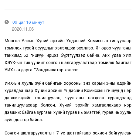
09 цаг 16 минут
2020.11.06
Монгол Улсын Хүний эрхийн Үндэсний Комиссын гишүүнээр
томилох тухай асуудлыг хэлэлцэж эхэллээ. Яг одоо чуулганы
танхимд 52 гишүүн ирцээ бүртгүүлээд байна. Анх удаа УИХ
ХЭҮК-ын гишүүнийг сонгон шалгаруулалтаар томилж байгааг
УИХ-ын дарга Г.Занданшатар хэллээ.
УИХ-ын Хууль зүйн байнгын хорооны энэ сарын 3-ны өдрийн
хуралдаанаар Хүний эрхийн Үндэсний Комиссын гишүүнд нэр
дэвшигчдийг танилцуулан, чуулганы нэгдсэн хуралдаанд
танилцуулахаар болсон. Хүний эрхийг хамгаалахаар нэр
дэвшиж байгаа зургаан хүний гурав нь эмэгтэй, гурав нь хууль
зүйн доктор байна.
Сонгон шалгаруулалтыг 7 үе шаттайгаар зохион байгуулсан