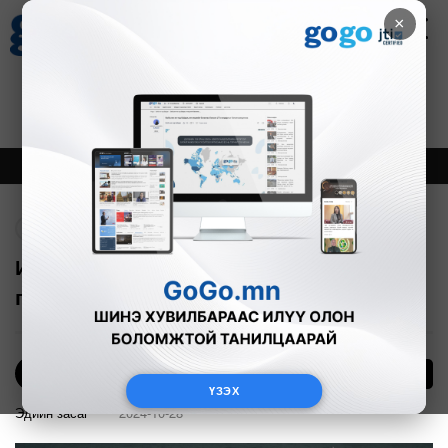
×
Цаг агаар
Зурхай
Валютын ханш
28
8.06
$
3594₮
Онцлох
Шинэ
Тренд
Буцах
Израил Иран руу довтолсны дараа
газрын тосны үнэ 5 хувиар уналаа
Bloomberg TV
6
Mongolia
ҮЗЭХ
Эдийн засаг
2024-10-28