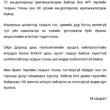
72 ам.доллароор арилжаалагдаж байгаа бол WTI төрлийн
газрын тосны үнэ 68 орчим ам.доллароор арилжаалагдаж
байна.
Израилын цохилтод газрын тос, цөмийн дэд бүтэц өртөөгүй
тул үйл ажиллагаа нь хэвийн үргэлжилж буйг Ираны
мэдээллийн агентлаг тодотголоо.
Ойрх Дорнод дахь геополитикийн эрсдэл, нийлүүлэлтийн
илүүдэл болон БНХАУ дахь эрэлт тааруу байгаа зэрэгтэй
холбоотойгоор газрын тосны үнэ өндөр хэлбэлзэлтэй байна.
Мөн брент төрлийн газрын тосны тогтворгүй байдал энэ он
гарсаар дээд түвшиндээ хүрээд байгаа бол даваа гарагийн
байдлаар 148 мянган хэлцэл хийгдсэн нь нэлээдгүй өндөр дүн
боллоо.
М.Цацрал