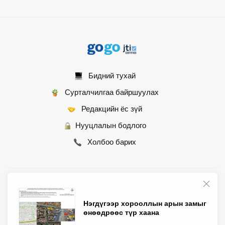
Бидний тухай
Сурталчилгаа байршуулах
Редакцийн ёс зүй
Нууцлалын бодлого
Холбоо барих
© 2007 - 2026 Монгол Контент ХХК • Бүх эрх хуулиар хамгаалагдсан
Нэгдүгээр хорооллын арын замыг
өнөөдрөөс түр хаана