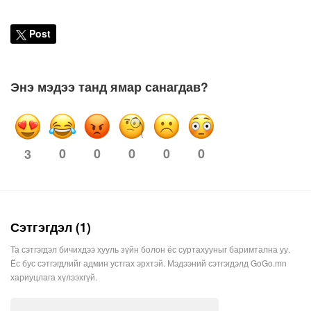
Post
Энэ мэдээ танд ямар санагдав?
0
0
0
0
0
3
Сэтгэгдэл (1)
Та сэтгэгдэл бичихдээ хууль зүйн болон ёс суртахууныг баримтална уу.
Ёс бус сэтгэгдлийг админ устгах эрхтэй. Мэдээний сэтгэгдэлд GoGo.mn
хариуцлага хүлээхгүй.