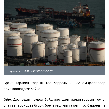
Зургийг: Lam Yik/Bloomberg
Брент төрлийн газрын тос баррель нь 72 ам.доллароор
арилжаалагдаж байна.
Ойрх Дорнодын нөхцөл байдлаас шалтгаалан газрын тосны
үнэ тав гаруй хувь буурч, брент төрлийн газрын тос баррель нь