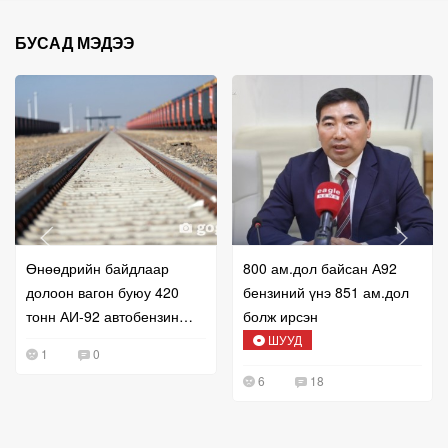
БУСАД МЭДЭЭ
Өнөөдрийн байдлаар
800 ам.дол байсан А92
долоон вагон буюу 420
бензиний үнэ 851 ам.дол
тонн АИ-92 автобензин
болж ирсэн
импортлов
ШУУД
1
0
6
18