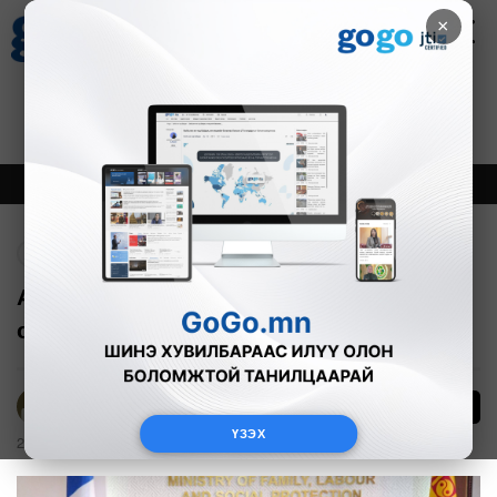
×
Цаг агаар
Зурхай
Валютын ханш
21
8.09
$
3594₮
Онцлох
Шинэ
Тренд
Буцах
АНУ хүүхэд хамгаалалд зориулан 6.5
сая ам.долларын тусламж үзүүлжээ
Б.Эрдэнэчимэг
ҮЗЭХ
2026-03-26