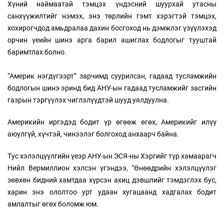
Хүний наймаатай тэмцэх үндэсний шуурхай утасны
санхүүжилтийг нэмэх, энэ төрлийн гэмт хэрэгтэй тэмцэх,
хохирогчдод амьдралаа дахин босгоход нь дэмжлэг үзүүлэхэд
орчин үеийн шинэ арга барил ашиглах бодлогыг тууштай
баримтлах болно.
“Америк нэгдүгээрт” зарчимд суурилсан, гадаад тусламжийн
бодлогын шинэ эринд бид АНУ-ын гадаад тусламжийг засгийн
газрын тэргүүлэх чиглэлүүдтэй шууд уялдуулна.
Америкийн иргэдэд бодит үр өгөөж өгөх, Америкийг илүү
аюулгүй, хүчтэй, чинээлэг болгоход анхаарч байна.
Тус хэлэлцүүлгийн үеэр АНУ-ын ЭСЯ-ны Хэргийг түр хамаарагч
Нийл Вермиллион хэлсэн үгэндээ, “Өнөөдрийн хэлэлцүүлэг
зөвхөн бидний хамтдаа хүрсэн ахиц дэвшлийг тэмдэглэх бус,
харин энэ ололтоо урт удаан хугацаанд хадгалах бодит
амлалтыг өгөх боломж юм.