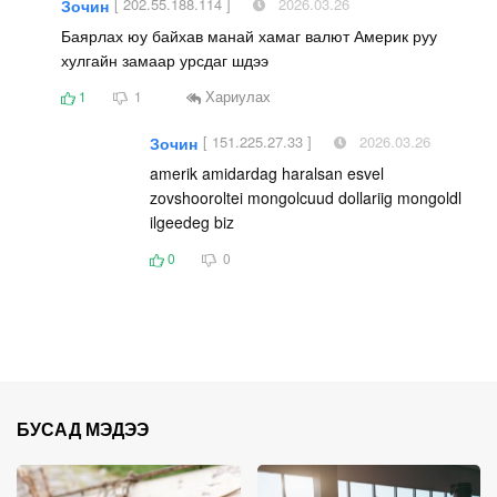
[ 202.55.188.114 ]
2026.03.26
Зочин
Баярлах юу байхав манай хамаг валют Америк руу
хулгайн замаар урсдаг шдээ
Хариулах
1
1
[ 151.225.27.33 ]
2026.03.26
Зочин
amerik amidardag haralsan esvel
zovshooroltei mongolcuud dollariig mongoldl
ilgeedeg biz
0
0
БУСАД МЭДЭЭ