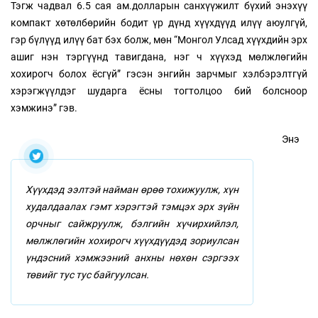
Тэгж чадвал 6.5 сая ам.долларын санхүүжилт бүхий энэхүү
компакт хөтөлбөрийн бодит үр дүнд хүүхдүүд илүү аюулгүй,
гэр бүлүүд илүү бат бэх болж, мөн “Монгол Улсад хүүхдийн эрх
ашиг нэн тэргүүнд тавигдана, нэг ч хүүхэд мөлжлөгийн
хохирогч болох ёсгүй” гэсэн энгийн зарчмыг хэлбэрэлтгүй
хэрэгжүүлдэг шударга ёсны тогтолцоо бий болсноор
хэмжинэ” гэв.
Энэ
Хүүхдэд ээлтэй найман өрөө тохижуулж, хүн
худалдаалах гэмт хэрэгтэй тэмцэх эрх зүйн
орчныг сайжруулж, бэлгийн хүчирхийлэл,
мөлжлөгийн хохирогч хүүхдүүдэд зориулсан
үндэсний хэмжээний анхны нөхөн сэргээх
төвийг тус тус байгуулсан.