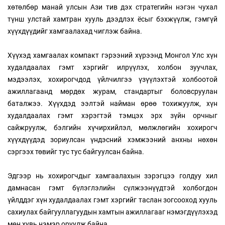
хөтөлбөр манай улсын Ази тив дэх стратегийн нэгэн чухал
түнш улстай хамтран хууль дээдлэх ёсыг бэхжүүлж, гэмгүй
хүүхдүүдийг хамгаалахад чиглэж байна.
Хүүхэд хамгаалах компакт гэрээний хүрээнд Монгол Улс хүн
худалдаалах гэмт хэргийг илрүүлэх, холбон зуучлах,
мэдээлэх, хохирогчдод үйлчилгээ үзүүлэхтэй холбоотой
ажиллагаанд мөрдөх журам, стандартыг боловсруулан
баталжээ. Хүүхдэд ээлтэй найман өрөө тохижуулж, хүн
худалдаалах гэмт хэрэгтэй тэмцэх эрх зүйн орчныг
сайжруулж, бэлгийн хүчирхийлэл, мөлжлөгийн хохирогч
хүүхдүүдэд зориулсан үндэсний хэмжээний анхны нөхөн
сэргээх төвийг тус тус байгуулсан байна.
Эдгээр нь хохирогчдыг хамгаалахын зэрэгцээ голдуу хил
дамнасан гэмт бүлэглэлийн сүлжээнүүдтэй холбогдон
үйлддэг хүн худалдаалах гэмт хэргийг таслан зогсооход хууль
сахиулах байгууллагуудын хамтын ажиллагааг нэмэгдүүлэхэд
мөн хувь нэмэр оруулж байна.