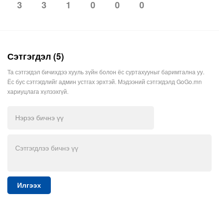
3
1
0
0
0
3
Сэтгэгдэл (5)
Та сэтгэгдэл бичихдээ хууль зүйн болон ёс суртахууныг баримтална уу.
Ёс бус сэтгэгдлийг админ устгах эрхтэй. Мэдээний сэтгэгдэлд GoGo.mn
хариуцлага хүлээхгүй.
Илгээх