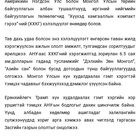
Америкийн Нэгдсэн Улс болон Монгол Улсын төрийн
байгууллагын албан тушаалтнууд, иргэний нийгмийн
байгууллагын төлөөлөгчид “Хүүхэд хамгааллын компакт
гэрээ”-ний (ХХКГ) хэлэлцүүлэг өнөөдөр болов.
Тав дахь удаа болсон энэ хэлэлцүүлэгт өнгөрсөн таван жилд
хэрэгжүүлсэн ажлын ололт амжилт, тулгамдсан сорилтуудыг
ярилцжээ. АНУ-аас ХХКГ-ний хэрэгжилтэд зориулан 6.5 сая
ам.долларын гадаад тусламжийг “Дэлхийн Зөн Монгол”,
“Азийн сан” болон бусад дотоодын түнш байгууллагуудад
олгожээ. Монгол Улсын хүн худалдаалах гэмт хэрэгтэй
тэмцэх чадавхыг бэхжүүлэхэд дэмжлэг үзүүлсэн байна.
Ерөнхийлөгч Трамп хүн худалдаалах гэмт хэргийн хор
уршигтай тэмцэх АНУ-ын бодлогыг дахин шинэчилж байна.
Үүнд, албадан хөдөлмөр ашигладаг залилангийн
сүлжээнүүдэд хориг арга хэмжээ авах чиглэлд гаргасан
Засгийн газрын ололтыг онцолжээ.