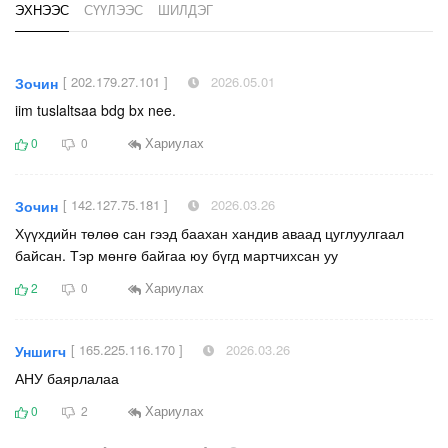
ЭХНЭЭС
СҮҮЛЭЭС
ШИЛДЭГ
[ 202.179.27.101 ]
2026.05.01
Зочин
iim tuslaltsaa bdg bx nee.
Хариулах
0
0
[ 142.127.75.181 ]
2026.03.26
Зочин
Хүүхдийн төлөө сан гээд баахан хандив аваад цуглуулгаал
байсан. Тэр мөнгө байгаа юу бүгд мартчихсан уу
Хариулах
2
0
[ 165.225.116.170 ]
2026.03.26
Уншигч
АНУ баярлалаа
Хариулах
0
2