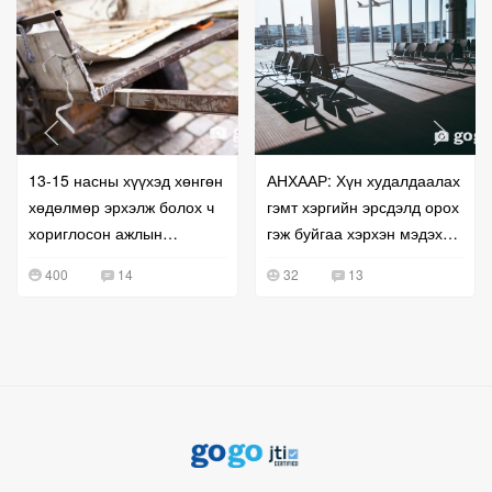
13-15 насны хүүхэд хөнгөн
АНХААР: Хүн худалдаалах
хөдөлмөр эрхэлж болох ч
гэмт хэргийн эрсдэлд орох
хориглосон ажлын
гэж буйгаа хэрхэн мэдэх
жагсаалт гэж бий
вэ?
400
14
32
13