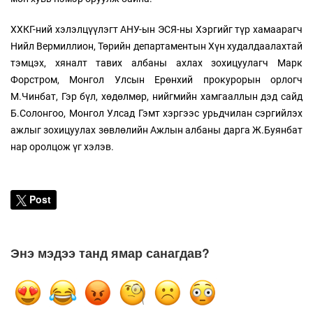
ХХКГ-ний хэлэлцүүлэгт АНУ-ын ЭСЯ-ны Хэргийг түр хамаарагч
Нийл Вермиллион, Төрийн департаментын Хүн худалдаалахтай
тэмцэх, хяналт тавих албаны ахлах зохицуулагч Марк
Форстром, Монгол Улсын Ерөнхий прокурорын орлогч
М.Чинбат, Гэр бүл, хөдөлмөр, нийгмийн хамгааллын дэд сайд
Б.Солонгоо, Монгол Улсад Гэмт хэргээс урьдчилан сэргийлэх
ажлыг зохицуулах зөвлөлийн Ажлын албаны дарга Ж.Буянбат
нар оролцож үг хэлэв.
Post
Энэ мэдээ танд ямар санагдав?