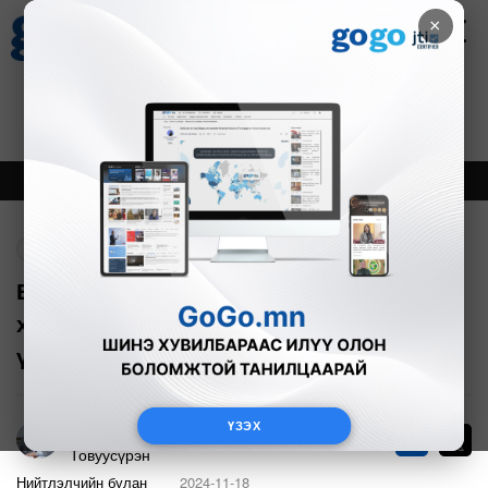
×
Цаг агаар
Зурхай
Валютын ханш
27
8.07
$
3594₮
Онцлох
Шинэ
Тренд
Буцах
Ерөнхийлөгчийг сонгох Үндсэн
хуулийн зохицуулалтыг өөрчилнө гэв
үү?
ҮЗЭХ
Судлаач Цэдэвийн
521
Товуусүрэн
Нийтлэлчийн булан
2024-11-18