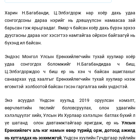
Харин Н.Багабанди, Ц.Элбэгдорж нар хоёр дахь удаа
сонгогдсоны дараа нэрийг нь дэвшүүлсэн намаасаа зай
барьсан гэж ярьцгаадаг. Ямар ч байсан хоёр дахь бүрэн эрхээ
дуусгасны дараа нэг хэсэгтээ намтайгаа ойрхон байгаагүй нь
бүхэнд ил байсан.
Эндээс Монгол Улсын Ерөнхийлөгчийн тухай хуулиар хоёр
удаа сонгогдох боломжийг Н.Багабандидаа ч биш,
Ц.Элбэгдорждоо ч биш ер нь хэн ч байсан ашиглахыг
санаархах үүд хаалгыг Ерөнхийлөгчийн тухай хуулиар нээж
өгсөнтэй холбоотой байсан гэсэн гаргалгаа хийх үндэстэй.
Энэ асуудал Үндсэн хуульд 2019 оруулсан нэмэлт,
өөрчлөлтийн төслийг боловсруулах, олон удаагийн
хэлэлцүүлэг хийх, Улсын Их Хурлаар хэлэлцэн батлах бүхий л
үе шатанд олон давтамжтайгаар яригдаж, ер нь
Улсын
Ерөнхийлөгч аль нэг намын өвөр түрийд орж, дотоод ажилд
нь хутгалдах нь зохимжгүй
, Үндсэн хуулийн Гучдугаар зүйлийн