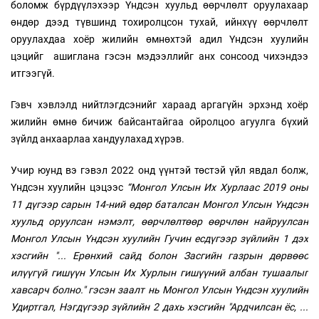
боломж бүрдүүлэхээр Үндсэн хуульд өөрчлөлт оруулахаар
өндөр дээд түвшинд тохиролцсон тухай, ийнхүү өөрчлөлт
оруулахдаа хоёр жилийн өмнөхтэй адил Үндсэн хуулийн
цэцийг ашиглана гэсэн мэдээллийг анх сонсоод чихэндээ
итгээгүй.
Гэвч хэвлэлд нийтлэгдсэнийг хараад аргагүйн эрхэнд хоёр
жилийн өмнө бичиж байсантайгаа ойролцоо агуулга бүхий
зүйлд анхаарлаа хандуулахад хүрэв.
Учир юунд вэ гэвэл 2022 онд үүнтэй төстэй үйл явдал болж,
Үндсэн хуулийн цэцээс
“
Монгол Улсын Их Хурлаас 2019 оны
11 дүгээр сарын 14-ний өдөр баталсан Монгол Улсын Үндсэн
хуульд оруулсан нэмэлт, өөрчлөлтөөр өөрчлөн найруулсан
Монгол Улсын Үндсэн хуулийн Гучин есдүгээр зүйлийн 1 дэх
хэсгийн "... Ерөнхий сайд болон Засгийн газрын дөрвөөс
илүүгүй гишүүн Улсын Их Хурлын гишүүний албан тушаалыг
хавсарч болно." гэсэн заалт нь Монгол Улсын Үндсэн хуулийн
Удиртгал, Нэгдүгээр зүйлийн 2 дахь хэсгийн "Ардчилсан ёс, ...