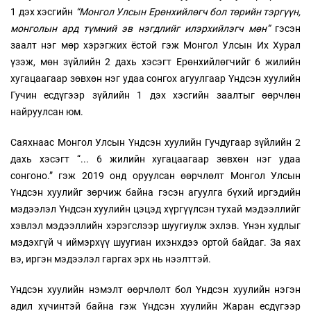
1 дэх хэсгийн
“Монгол Улсын Ерөнхийлөгч бол төрийн тэргүүн,
монголын ард түмний эв нэгдлийг илэрхийлэгч мөн”
гэсэн
заалт нэг мөр хэрэгжих ёстой гэж Монгол Улсын Их Хурал
үзэж, мөн зүйлийн 2 дахь хэсэгт Ерөнхийлөгчийг 6 жилийн
хугацаагаар зөвхөн нэг удаа сонгох агуулгаар Үндсэн хуулийн
Гучин есдүгээр зүйлийн 1 дэх хэсгийн заалтыг өөрчлөн
найруулсан юм.
Саяхнаас Монгол Улсын Үндсэн хуулийн Гучдугаар зүйлийн 2
дахь хэсэгт “... 6 жилийн хугацаагаар зөвхөн нэг удаа
сонгоно.” гэж 2019 онд оруулсан өөрчлөлт Монгол Улсын
Үндсэн хуулийг зөрчиж байна гэсэн агуулга бүхий иргэдийн
мэдээлэл Үндсэн хуулийн цэцэд хүргүүлсэн тухай мэдээллийг
хэвлэл мэдээллийн хэрэгслээр шуугиулж эхлэв. Үнэн худлыг
мэдэхгүй ч иймэрхүү шуугиан ихэнхдээ ортой байдаг. За яах
вэ, иргэн мэдээлэл гаргах эрх нь нээлттэй.
Үндсэн хуулийн нэмэлт өөрчлөлт бол Үндсэн хуулийн нэгэн
адил хүчинтэй байна гэж Үндсэн хуулийн Жаран есдүгээр