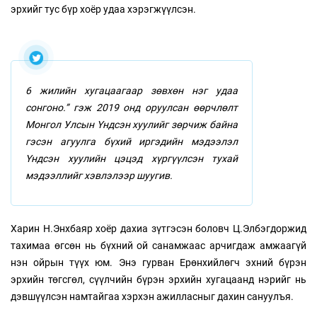
эрхийг тус бүр хоёр удаа хэрэгжүүлсэн.
6 жилийн хугацаагаар зөвхөн нэг удаа
сонгоно.” гэж 2019 онд оруулсан өөрчлөлт
Монгол Улсын Үндсэн хуулийг зөрчиж байна
гэсэн агуулга бүхий иргэдийн мэдээлэл
Үндсэн хуулийн цэцэд хүргүүлсэн тухай
мэдээллийг хэвлэлээр шуугив.
Харин Н.Энхбаяр хоёр дахиа зүтгэсэн боловч Ц.Элбэгдоржид
тахимаа өгсөн нь бүхний ой санамжаас арчигдаж амжаагүй
нэн ойрын түүх юм. Энэ гурван Ерөнхийлөгч эхний бүрэн
эрхийн төгсгөл, сүүлчийн бүрэн эрхийн хугацаанд нэрийг нь
дэвшүүлсэн намтайгаа хэрхэн ажилласныг дахин сануулъя.