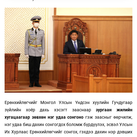
Ерөнхийлөгчийг Монгол Улсын Үндсэн хуулийн Гучдугаар
зүйлийн хоёр дахь хэсэгт зааснаар
зургаан жилийн
хугацаагаар зөвхөн нэг удаа сонгоно
гэж заасныг өөрчилж,
нэг удаа биш дахин сонгогдох боломж бүрдүүлэх, эсвэл Улсын
Их Хурлаас Ерөнхийлөгчийг сонгох, гэхдээ дахин нэр дэвших