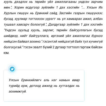
хууль дээдлэх нь төрийн үйл ажиллагааны үндсэн зарчим
мөн.", Хорин есдүгээр зүйлийн 1 дэх хэсгийн "... Улсын Их
Хурлын гишүүн нь Ерөнхий сайд, Засгийн газрын гишүүнээс
бусад, хуулиар тогтоосон үүрэгт нь үл хамаарах ажил, албан
тушаал хавсарч болохгүй.", Далдугаар зүйлийн 1 дэх хэсгийн
"Үндсэн хуульд хууль, зарлиг, төрийн байгууллагын бусад
шийдвэр, нийт байгууллага, иргэний үйл ажиллагаа бүрнээ
нийцсэн байвал зохино." гэсэнтэй нийцэхгүй байх тул хүчингүй
болгосугай.”
гэсэн заалт бүхий 2 дугаар тогтоол гаргаж байсан
юм.
Улсын Ерөнхийлөгч аль нэг намын өвөр
түрийд орж, дотоод ажилд нь хутгалдах нь
зохимжгүй.