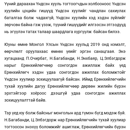
Үүний дараахан Үндсэн хууль тогтоогчдын холбооноос Үндсэн
хуулийн цэцийн гишүүд Үндсэн хуулийг чандлан сахиулах
баталгаа болж чадахгүй, Үндсэн хуулийн хэд хэдэн зүйлийг
зөрчсөн байна гэж үзэж, түүний гишүүдийг илгээсэн этгээдүүд
нь эгүүлэн татах талаар шаардлага хүргүүлж байсан билээ.
Юуны өмнө Монгол Улсын Үндсэн хуульд 2019 онд нэмэлт,
өөрчлөлт оруулахаас өмнөх үеийг эргэн санацгаая. Энэ
хугацаанд П.Очирбат, Н.Багабанди, Н.Энхбаяр, Ц.Элбэгдорж
нарыг Ерөнхийлөгчөөр сонгогдон ажиллаж байх үед
Ерөнхийлөгч хэдэн удаа сонгогдон ажиллах боломжтойг
Үндсэн хуулиар зохицуулаагүй байсан. Иймд Ерөнхийлөгчийн
тухай хуулийн дагуу Ерөнхийлөгчөөр дөрвөн жилийн бүрэн
эрхтэйгээр хоёроос дээшгүй удаа сонгогдон ажиллах
зохицуулалттай байв.
Тэр үед юу болж байсныг монголын ард түмэн бүгд мэдэж буй.
Н.Багабанди, Ц.Элбэгдорж нар Ерөнхийлөгчийн тухай хуулиар
тогтоосон энэхүү боломжийг ашиглаж, Ерөнхийлөгчийн бүрэн