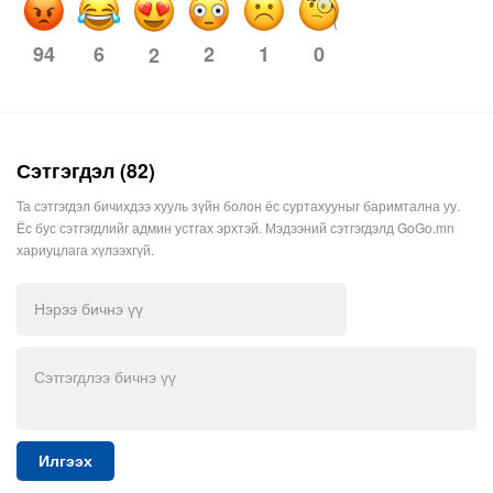
94
6
2
1
0
2
Сэтгэгдэл (82)
Та сэтгэгдэл бичихдээ хууль зүйн болон ёс суртахууныг баримтална уу.
Ёс бус сэтгэгдлийг админ устгах эрхтэй. Мэдээний сэтгэгдэлд GoGo.mn
хариуцлага хүлээхгүй.
Илгээх