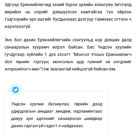
Эдгээр Ерөнхийлөгчид эхний бүрэн эрхийн ялангуяа төгсгөлд
өөрийнх нь нэрийг дэвшүүлсэн намтайгаа тун ойрхон
тэдгээрийн эрх ашгийг бусдынхаас дээгүүр тавихаас огтхон ч
нэрэлхээгүй.
Энэ бол дахин Ерөнхийлөгчийн сонгуульд нэр дэвших далд
санаархлын хуурамч илрэл байсан. Бас Үндсэн хуулийн
гучдугаар зүйлийн 1 дэх хэсэгт
“Монгол Улсын Ерөнхийлөгч
бол төрийн тэргүүн, монголын ард түмний эв нэгдлийг
илэрхийлэгч мөн”
гэж заасантай нийцэхгүй байсан юм.
Үндсэн хуулиа бусниулах, төрийн дээд
удирдлагын зиндааг хөндөж, парламентаас
давуу эрх эдлэхийг санаархсан шийдвэр
дахин гаргахгүй гэдэгт л найдахаас.