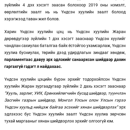
зүйлийн 4 дэх хэсэгт заасан болохоор 2019 оны нэмэлт,
өөрлөлтийн заалт нь нь Үндсэн хуулийн заалт болоод
хэрэгжээд таван жил болов.
Харин Үндсэн хуулийн цэц нь Үндсэн хуулийн Жаран
дөрөвдүгээр зүйлийн 1 дэх хэсэгт зааснаар Үндсэн хуулийг
чандлан сахиулах баталгаа байх ёстойгоо ухамсарлаж, Үндсэн
хуулиа бусниулах, төрийн дээд удирдлагын зиндааг хөндөж,
парламентаас давуу эрх эдлэхийг санаархсан шийдвэр дахин
гаргахгүй гэдэгт л найдахаас.
Үндсэн хуулийн цэцийн бүрэн эрхийг тодорхойлсон Үндсэн
хуулийн Жаран зургаадугаар зүйлийн 2 дахь хэсэгт зааснаар
“Хууль, зарлиг, УИХ, Ерөнхийлөгчийн бусад шийдвэр, түүнчлэн
Засгийн газрын шийдвэр, Монгол Улсын олон Улсын гэрээ
Үндсэн хуульд нийцэж байгаа эсэхийг хянан шийдвэрлэх”
эрх
эдлэхээс бус Үндсэн хуулийн заалт Үндсэн хуулиа зөрчсөн
тухай маргааныг хянан шийдвэрлэх эрхийг олгоогүй юм.