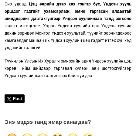
Энэ удаад
Цэц өөрийн дээр хөх тэнгэр бус, Үндсэн хууль
оршдог гэдгийг ухамсарлаж, өмнө гаргасан алдаатай
шийдвэрийг давтахгүйгээр Үндсэн хуулийнхаа талд зогсоно
гэдэгт итгэцгээе. Хэрэв Үндсэн хуулийн цэц Үндсэн хуулиа
дахин зөрчвөл Монгол Үндсэн хуультай, түүнийг зөрчигдөхөөс
хамгаалдаг манаач нь Үндсэн хуулийн цэц гэдэгт итгэх хүн хэд
үлдэхийг таашгүй.
Түүнчлэн Улсын Их Хурал ч өмнөхийн адил Үндсэн хуулийн цэц
хэрэв ийм шийдвэр гаргавал хүлээн авч шогтохгүйгээр
Үндсэн хуулийнхаа талд зогсох байлгүй дээ.
Post
Энэ мэдээ танд ямар санагдав?