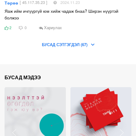
[ 45.117.35.23 ]
2024.11.23
Төрөө
Яаж ийм ичгүүргүй юм хийж чадаж бнаа? Ширэн нүүртэй
болжээ
Хариулах
2
0
БУСАД СЭТГЭГДЭЛ (67)
БУСАД МЭДЭЭ