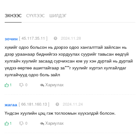
ЭХНЭЭС
СҮҮЛЭЭС
ШИЛДЭГ
[ 45.117.35.11 ]
2024.11.28
зочин
хүкийг одоо больсон нь дээрээ одоо хангалттай зайлсан нь
дээр ураанаар биднийгээ хордуулах суурийг тавьсан өөдгүй
хулгайч хуулийг засаад сурчихсан юм уу хэн дуртай нь дуртай
үедээ өөртөө ашигтайгаар за***г хуулийг хүртэл хулгайлдаг
хулгайчууд одоо боль зайл
Хариулах
1
0
[ 66.181.160.13 ]
2024.11.24
жагаа
Үндсэн хуулийн цэц гэж тоглоомын хүүхэлдэй болсон.
Хариулах
1
0