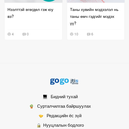
Нээлттэй өгөгдөл гэж юу
Таны хувийн мэдээлэл нь
вэ?
таны өмч гэдгийг мэдэх
үү?
4
0
10
6
Бидний тухай
Сурталчилгаа байршуулах
Редакцийн ёс зүй
Нууцлалын бодлого