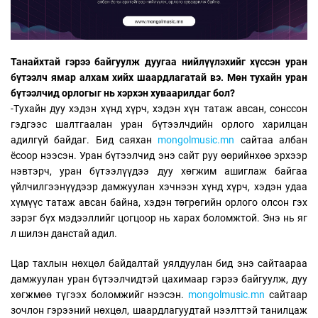
Танайхтай гэрээ байгуулж дуугаа нийлүүлэхийг хүссэн уран
бүтээлч ямар алхам хийх шаардлагатай вэ. Мөн тухайн уран
бүтээлчид орлогыг нь хэрхэн хуваарилдаг бол?
-Тухайн дуу хэдэн хүнд хүрч, хэдэн хүн татаж авсан, сонссон
гэдгээс шалтгаалан уран бүтээлчдийн орлого харилцан
адилгүй байдаг. Бид саяхан
mongolmusic.mn
сайтаа албан
ёсоор нээсэн. Уран бүтээлчид энэ сайт руу өөрийнхөө эрхээр
нэвтэрч, уран бүтээлүүдээ дуу хөгжим ашиглаж байгаа
үйлчилгээнүүдээр дамжуулан хэчнээн хүнд хүрч, хэдэн удаа
хүмүүс татаж авсан байна, хэдэн төгрөгийн орлого олсон гэх
зэрэг бүх мэдээллийг цогцоор нь харах боломжтой. Энэ нь яг
л шилэн данстай адил.
Цар тахлын нөхцөл байдалтай уялдуулан бид энэ сайтаараа
дамжуулан уран бүтээлчидтэй цахимаар гэрээ байгуулж, дуу
хөгжмөө түгээх боломжийг нээсэн.
mongolmusic.mn
сайтаар
зочлон гэрээний нөхцөл, шаардлагуудтай нээлттэй танилцаж