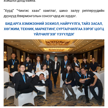
хойшлогдоод байна.
“Хурд” “Чингис хаан” хамтлаг, шинэ залуу репперүүдийн
дуунууд Өвөрмонголын сонсогчдод их хүрдэг.
БИД АРГА ХЭМЖЭЭНИЙ ЗОХИОЛ, НАЙРУУЛГА, ТАЙЗ ЗАСАЛ,
ХӨГЖИМ, ТЕХНИК, МАРКЕТИНГ, СУРТАЛЧИЛГАА ЗЭРЭГ ЦОГЦ
ҮЙЛЧИЛГЭЭГ ҮЗҮҮЛДЭГ