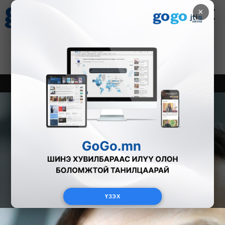
×
Цаг агаар
Зурхай
Валютын ханш
28
8.06
$
3594₮
Онцлох
Шинэ
Тренд
ҮЗЭХ