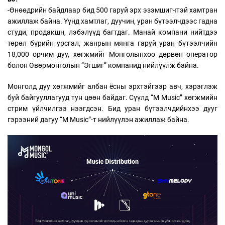
-Өнөөдрийн байдлаар бид 500 гаруй эрх эзэмшигчтэй хамтран
ажиллаж байна. Үүнд хамтлаг, дуучин, уран бүтээлчдээс гадна
студи, продакшн, лэбэлүүд багтдаг. Манай компани нийтдээ
төрөл бүрийн урсгал, жанрын мянга гаруй уран бүтээлчийн
18,000 орчим дуу, хөгжмийг Монголынхоо дөрвөн оператор
болон Өвөрмонголын “Эгшиг” компанид нийлүүлж байна.
Монголд дуу хөгжмийг албан ёсны эрхтэйгээр авч, хэрэглэж
буй байгууллагууд тун цөөн байдаг. Сүүлд “М Music” хөгжмийн
стрим үйлчилгээ нээгдсэн. Бид уран бүтээлчдийнхээ дууг
гэрээний дагуу “М Musiс”-т нийлүүлэн ажиллаж байна.