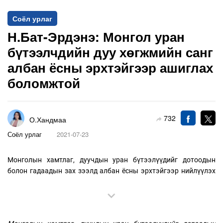
Соёл урлаг
Н.Бат-Эрдэнэ: Монгол уран
бүтээлчдийн дуу хөгжмийн санг
албан ёсны эрхтэйгээр ашиглах
боломжтой
732
О.Хандмаа
Соёл урлаг
2021-07-23
Монголын хамтлаг, дуучдын уран бүтээлүүдийг дотоодын
болон гадаадын зах зээлд албан ёсны эрхтэйгээр нийлүүлэх
үйлчилгээг зургаа дахь жилдээ үзүүлж буй “Монгол контент”
ХХК-ийн Хөгжмийн хэлтсийн менежер Н.Бат-Эрдэнэтэй
ярилцлаа. Тэрээр контент үйлдвэрлэл, хөгжмийн салбарт
ажиллаад 14 жил болж буй аж.