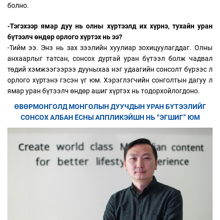
болно.
-Тэгэхээр ямар дуу нь олны хүртээлд их хүрнэ, тухайн уран
бүтээлч өндөр орлого хүртэх нь ээ?
-Тийм ээ. Энэ нь зах зээлийн хуулиар зохицуулагддаг. Олны
анхаарлыг татсан, сонсох дуртай уран бүтээл болж чадвал
төдий хэмжээгээрээ дууныхаа нэг удаагийн сонсолт бүрээс л
орлого хүртэнэ гэсэн үг юм. Хэрэглэгчийн сонголтын дагуу л
ямар уран бүтээлч өндөр ашиг хүртэх нь тодорхойлогдоно.
ӨВӨРМОНГОЛД МОНГОЛЫН ДУУЧДЫН УРАН БҮТЭЭЛИЙГ
СОНСОХ АЛБАН ЁСНЫ АППЛИКЭЙШН НЬ “ЭГШИГ” ЮМ