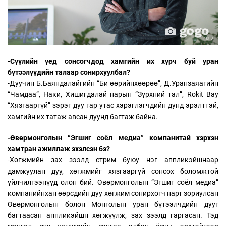
-Сүүлийн үед сонсогчдод хамгийн их хүрч буй уран
бүтээлүүдийн талаар сонирхуулбал?
-Дуучин Б.Баяндалайгийн “Би өөрийнхөөрөө”, Д.Уранзаяагийн
“Чамдаа”, Наки, Хишигдалай нарын “Зүрхний тал”, Rokit Bay
“Хязгааргүй” зэрэг дуу гар утас хэрэглэгчдийн дунд эрэлттэй,
хамгийн их татаж авсан дуунд багтаж байна.
-Өвөрмонголын “Эгшиг соёл медиа” компанитай хэрхэн
хамтран ажиллаж эхэлсэн бэ?
-Хөгжмийн зах зээлд стрим буюу нэг аппликэйшнаар
дамжуулан дуу, хөгжмийг хязгааргүй сонсох боломжтой
үйлчилгээнүүд олон бий. Өвөрмонголын “Эгшиг соёл медиа”
компанийнхан өөрсдийн дуу хөгжим сонирхогч нарт зориулсан
Өвөрмонголын болон Монголын уран бүтээлчдийн дууг
багтаасан аппликэйшн хөгжүүлж, зах зээлд гаргасан. Тэд