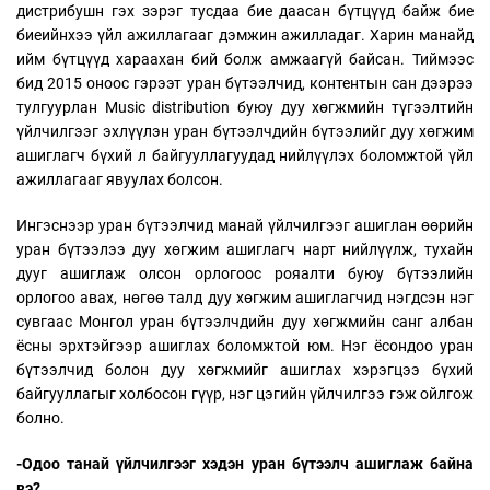
дистрибушн гэх зэрэг тусдаа бие даасан бүтцүүд байж бие
биеийнхээ үйл ажиллагааг дэмжин ажилладаг. Харин манайд
ийм бүтцүүд хараахан бий болж амжаагүй байсан. Тиймээс
бид 2015 оноос гэрээт уран бүтээлчид, контентын сан дээрээ
тулгуурлан Music distribution буюу дуу хөгжмийн түгээлтийн
үйлчилгээг эхлүүлэн уран бүтээлчдийн бүтээлийг дуу хөгжим
ашиглагч бүхий л байгууллагуудад нийлүүлэх боломжтой үйл
ажиллагааг явуулах болсон.
Ингэснээр уран бүтээлчид манай үйлчилгээг ашиглан өөрийн
уран бүтээлээ дуу хөгжим ашиглагч нарт нийлүүлж, тухайн
дууг ашиглаж олсон орлогоос рояалти буюу бүтээлийн
орлогоо авах, нөгөө талд дуу хөгжим ашиглагчид нэгдсэн нэг
сувгаас Монгол уран бүтээлчдийн дуу хөгжмийн санг албан
ёсны эрхтэйгээр ашиглах боломжтой юм. Нэг ёсондоо уран
бүтээлчид болон дуу хөгжмийг ашиглах хэрэгцээ бүхий
байгууллагыг холбосон гүүр, нэг цэгийн үйлчилгээ гэж ойлгож
болно.
-Одоо танай үйлчилгээг хэдэн уран бүтээлч ашиглаж байна
вэ?