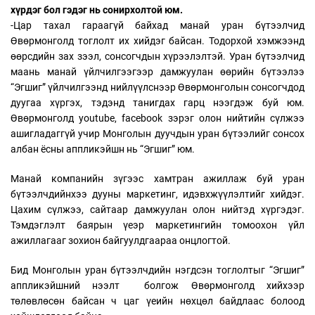
хүрдэг бол гэдэг нь сонирхолтой юм.
-Цар тахал гараагүй байхад манай уран бүтээлчид
Өвөрмонголд тоглолт их хийдэг байсан. Тодорхой хэмжээнд
өөрсдийн зах зээл, сонсогчдын хүрээлэлтэй. Уран бүтээлчид
маань манай үйлчилгээгээр дамжуулан өөрийн бүтээлээ
“Эгшиг” үйлчилгээнд нийлүүлснээр Өвөрмонголын сонсогчдод
дуугаа хүргэх, тэдэнд танигдах гарц нээгдэж буй юм.
Өвөрмонголд youtube, facebook зэрэг олон нийтийн сүлжээ
ашигладаггүй учир Монголын дуучдын уран бүтээлийг сонсох
албан ёсны аппликэйшн нь “Эгшиг” юм.
Манай компанийн зүгээс хамтран ажиллаж буй уран
бүтээлчдийнхээ дууны маркетинг, идэвхжүүлэлтийг хийдэг.
Цахим сүлжээ, сайтаар дамжуулан олон нийтэд хүргэдэг.
Тэмдэглэлт баярын үеэр маркетингийн томоохон үйл
ажиллагааг зохион байгуулдгаараа онцлогтой.
Бид Монголын уран бүтээлчдийн нэгдсэн тоглолтыг “Эгшиг”
аппликэйшний нээлт болгож Өвөрмонголд хийхээр
төлөвлөсөн байсан ч цаг үеийн нөхцөл байдлаас болоод