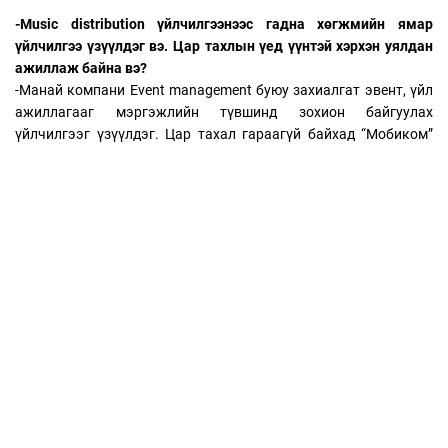
-Music distribution үйлчилгээнээс гадна хөгжмийн ямар
үйлчилгээ үзүүлдэг вэ. Цар тахлын үед үүнтэй хэрхэн уялдан
ажиллаж байна вэ?
-Манай компани Event management буюу захиалгат эвент, үйл
ажиллагааг мэргэжлийн түвшинд зохион байгуулах
үйлчилгээг үзүүлдэг. Цар тахал гараагүй байхад “Мобиком”
корпораци, “Оюутолгой” ХХК, “Хас банк”, “Herbalife Mongolia”
зэрэг байгууллагын олон нийтэд хандсан болон байгууллага
дундын төрөл бүрийн арга хэмжээг зохион байгуулсан. Бид
арга хэмжээний зохиол, найруулга, тайз засал, хөгжим, техник,
маркетинг, сурталчилгаа зэрэг цогц үйлчилгээг үзүүлдэг.
Цар тахлын улмаас олныг хамарсан үйл ажиллагаа зохион
байгуулах боломжгүй байгаа энэ үед бид тухайн
байгууллагуудтайгаа хамтран цахим эвентүүдийг зохион
байгуулж байна.
Цар тахлын үеэр ч гэсэн дуучид шинэ уран бүтээл гаргасаар
байгаа. Гэхдээ уран бүтээлчид тоглолт зохион байгуулах
боломжгүй байгаа тул орлого нь хумигдсан. Гэхдээ дуугаа