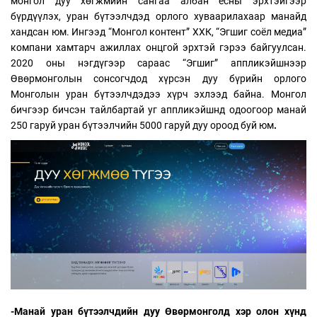
монгол дуу хөгжмийн сангаа албан ёсны эрхтэйгээр
бүрдүүлэх, уран бүтээлчдэд орлого хуваарилахаар манайд
хандсан юм. Ингээд “Монгол контент” ХХК, “Эгшиг соёл медиа”
компани хамтарч ажиллах онцгой эрхтэй гэрээ байгуулсан.
2020 оны нэгдүгээр сараас “Эгшиг” аппликэйшнээр
Өвөрмонголын сонсогчдод хүрсэн дуу бүрийн орлого
Монголын уран бүтээлчдэдээ хүрч эхлээд байна. Монгол
бичгээр бичсэн тайлбартай уг аппликэйшнд одоогоор манай
250 гаруй уран бүтээлчийн 5000 гаруй дуу ороод буй юм
.
-Манай уран бүтээлчдийн дуу Өвөрмонголд хэр олон хүнд