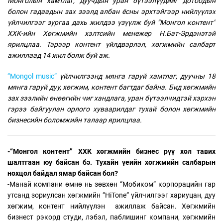
Монголын хамтлаг, дуучдын уран бүтээлүүдийг дотоодын
болон гадаадын зах зээлд албан ёсны эрхтэйгээр нийлүүлэх
үйлчилгээг зургаа дахь жилдээ үзүүлж буй “Монгол контент”
ХХК-ийн Хөгжмийн хэлтсийн менежер Н.Бат-Эрдэнэтэй
ярилцлаа. Тэрээр контент үйлдвэрлэл, хөгжмийн салбарт
ажиллаад 14 жил болж буй аж.
“Mongol music”
үйлчилгээнд мянга гаруй хамтлаг, дуучны 18
мянга гаруй дуу, хөгжим, контент багтдаг байна. Бид хөгжмийн
зах зээлийн өнөөгийн чиг хандлага, уран бүтээлчидтэй хэрхэн
гэрээ байгуулан орлого хуваарилдаг тухай болон хөгжмийн
бизнесийн боломжийн талаар ярилцлаа.
-“Монгол контент” ХХК хөгжмийн бизнес рүү хөл тавих
шалтгаан юу байсан бэ. Тухайн үеийн хөгжмийн салбарын
нөхцөл байдал ямар байсан бол?
-Манай компани өмнө нь зөвхөн “Мобиком” корпорацийн гар
утсанд зориулсан хөгжмийн “HiTone” үйлчилгээг хариуцан, дуу
хөгжим, контент нийлүүлэн ажиллаж байсан. Хөгжмийн
бизнест рэкорд студи, лэбэл, паблишинг компани, хөгжмийн