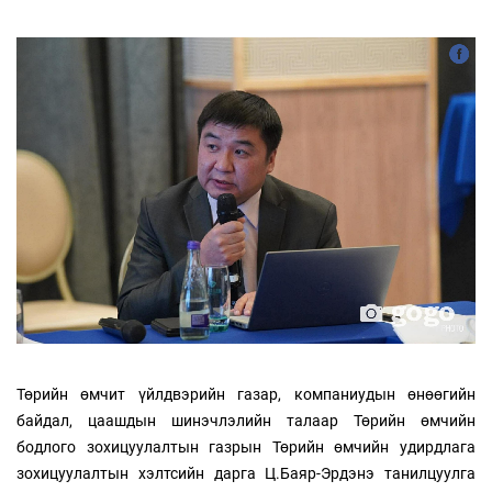
Төрийн өмчит үйлдвэрийн газар, компаниудын өнөөгийн
байдал, цаашдын шинэчлэлийн талаар Төрийн өмчийн
бодлого зохицуулалтын газрын Төрийн өмчийн удирдлага
зохицуулалтын хэлтсийн дарга Ц.Баяр-Эрдэнэ танилцуулга