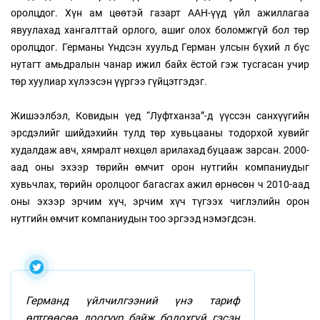
оролцдог. Хүн ам цөөтэй газарт ААН-үүд үйл ажиллагаа
явуулахад хангалттай орлого, ашиг олох боломжгүй бол төр
оролцдог. Германы Үндсэн хуульд Герман улсын бүхий л бүс
нутагт амьдралын чанар ижил байх ёстой гэж тусгасан учир
төр хуулиар хүлээсэн үүргээ гүйцэтгэдэг.
Жишээлбэл, Ковидын үед “Луфтханза”-д үүссэн санхүүгийн
эрсдэлийг шийдэхийн тулд төр хувьцааны тодорхой хувийг
худалдаж авч, хямралт нөхцөл арилахад буцааж зарсан. 2000-
аад оны эхээр төрийн өмчит орон нутгийн компаниудыг
хувьчлах, төрийн оролцоог багасгах ажил өрнөсөн ч 2010-аад
оны эхээр эрчим хүч, эрчим хүч түгээх чиглэлийн орон
нутгийн өмчит компаниудын тоо эргээд нэмэгдсэн.
Германд үйлчилгээний үнэ тариф
өртгөөсөө доогуур байж болохгүй гэсэн