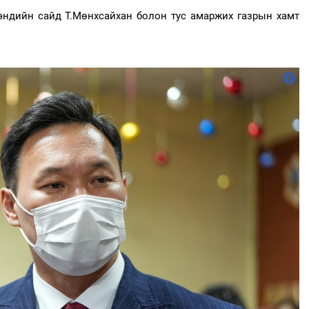
эндийн сайд Т.Мөнхсайхан болон тус амаржих газрын хамт