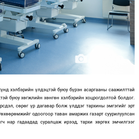
 хүнд хэлбэрийн үлдэцтэй буюу бүрэн асаргааны саажилттай
цтэй буюу хөгжлийн хөнгөн хэлбэрийн хоцрогдолтой болдог.
рсдэл, сөрөг үр дагавар болж үлддэг тархины эмгэгийг эрт
төхөөрөмжийг одоогоор таван амаржих газарт суурилуулсан
гч нар гадаадад суралцаж ирээд, тархи хөргөх эмчилгээг