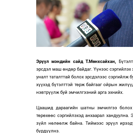
Эрүүл мэндийн сайд Т.Мөнхсайхан,
Бүтэлт
эрсдэл маш өндөр байдаг. Үүнээс сэргийлэх 
уналт таталттай болох эрсдэлээс сэргийлж б
хүүхэд бүтэлттэй төрж байгааг ойрын жилүү
нэвтрүүлж буй эмчилгээний арга эхнийх.
Цаашид дараагийн шатны эмчилгээ болох 
төрөхөөс сэргийлэхэд анхаарал хандуулна. Э
зүйл нөлөөлж байна. Тиймээс эрүүл ирээд
бүрдүүлнэ.