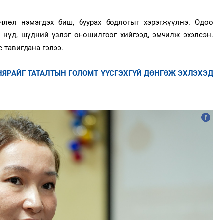
лөл нэмэгдэх биш, буурах бодлогыг хэрэгжүүлнэ. Одоо
с, нүд, шүдний үзлэг оношилгоог хийгээд, эмчилж эхэлсэн.
с тавигдана гэлээ.
НЯРАЙГ ТАТАЛТЫН ГОЛОМТ ҮҮСГЭХГҮЙ ДӨНГӨЖ ЭХЛЭХЭД