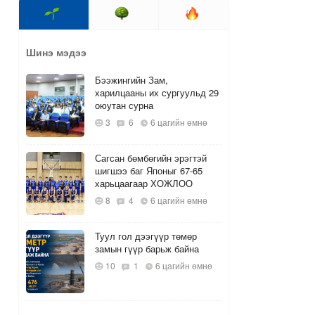
Шинэ мэдээ
Бээжингийн Зам,
харилцааны их сургуульд 29
оюутан сурна
3
6
6 цагийн өмнө
Сагсан бөмбөгийн эрэгтэй
шигшээ баг Японыг 67-65
харьцаагаар ХОЖЛОО
8
4
6 цагийн өмнө
Туул гол дээгүүр төмөр
замын гүүр барьж байна
10
1
6 цагийн өмнө