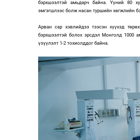
бэрхшээлтэй амьдарч байна. Үүний 80 ху
эмгэгшлээс болж насан туршийн хөгжлийн б
Арван сар хэвлийдээ тээсэн хүүхэд төрө
бэрхшээлтэй болох эрсдэл Монголд 1000 а
үзүүлэлт 1-2 тохиолддог байна.