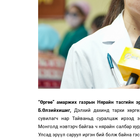
“Өргөө” амаржих газрын Нярайн тасгийн эр
Б.Өлзийхишиг,
Дэлхий дахинд тархи хөргө
сувилагч нар Тайваньд суралцаж ирээд э
Монголд нэвтэрч байгаа ч нярайн салбар ху
Улсад эрүүл саруул иргэн бий болж байна гэ