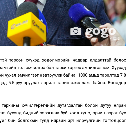
тэй төрсөн хүүхэд хөдөлмөрийн чадвар алдалттай болох
хамгийн гол эмчилгээ бол тархи хөргөх эмчилгээ юм. Хүүхэд
уй чухал эмчилгээг нэвтрүүлж байна. 1000 амьд төрөлтөд 7.8
дэд 5.5 руу оруулах зорилт тавин ажиллаж байна. Өнөөдөр
тархины хүчилтөрөгчийн дутагдалтай болон дутуу нярай
нэ бүхэнд бидний хэрэглэж буй хоол хүнс, орчин зэрэг бүх
үйг бий болгохын тулд нярайн эрт илрүүлгийн тогтолцоог