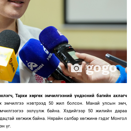
хлэгч, Тархи хөргөх эмчилгээний үндэсний багийн ахлагч
х эмчилгээ нэвтрээд 50 жил болсон. Манай улсын эмч,
мчилгээгээ эхлүүлж байна. Хэдийгээр 50 жилийн дараа
рдацтай хөгжиж байна. Нярайн салбар хөгжинө гэдэг Монгол
сэн үг.