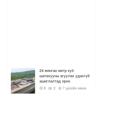
24 мянган метр куб
шатахууны агуулах удахгүй
ашиглалтад орно
8
2
7 цагийн өмнө
Багануурын уурхайг
түшиглэн байгуулах нүүрс-
пиролизын үйлдвэрийг 2028
онд ашиглалтад оруулна
1
8 цагийн өмнө