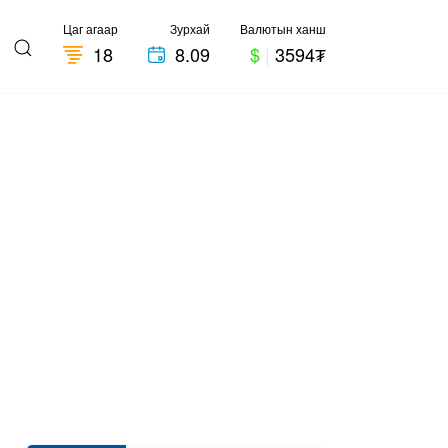
Цаг агаар
Зурхай
Валютын ханш
18
8.09
$
|
3594₮