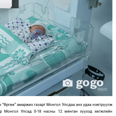
 “Өргөө” амаржих газарт Монгол Улсдаа анх удаа нэвтрүүлж
ар Монгол Улсад 0-18 насны 12 мянган хүүхэд хөгжлийн