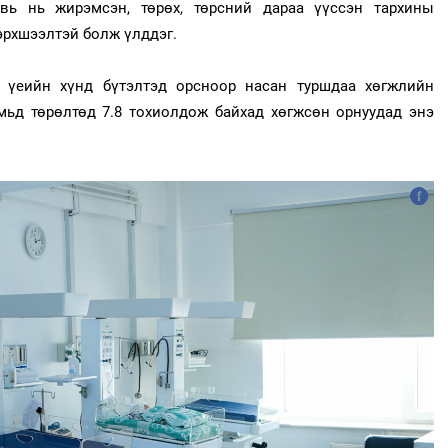
вь нь жирэмсэн, төрөх, төрсний дараа үүссэн тархины
эрхшээлтэй болж үлддэг.
х үеийн хүнд бүтэлтэд орсноор насан туршдаа хөгжлийн
мьд төрөлтөд 7.8 тохиолдож байхад хөгжсөн орнуудад энэ