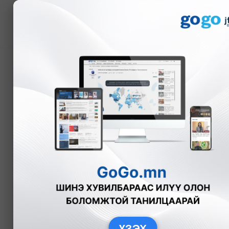
Мэдээ
Бүтэлттэй төрсөн няра
эмчилгээг Монголд нэ
Э.Энхмаа
Эрүүл мэнд
2024-1
ҮЗЭХ