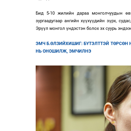
Бид 5-10 жилийн дараа монголчуудын өвч
зургаадугаар ангийн хүүхүүдийн зүрх, суда
Эрүүл монгол үндэстэн болох эх суурь эндээ
ЭМЧ Б.ӨЛЗИЙХИШИГ: БҮТЭЛТТЭЙ ТӨРСӨН 
НЬ ОНОШИЛЖ, ЭМЧИЛНЭ