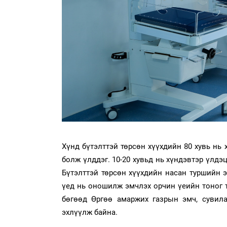
Хүнд бүтэлттэй төрсөн хүүхдийн 80 хувь нь
болж үлддэг. 10-20 хувьд нь хүндэвтэр үлдэ
Бүтэлттэй төрсөн хүүхдийн насан туршийн э
үед нь оношилж эмчлэх орчин үеийн тоног 
бөгөөд Өргөө амаржих газрын эмч, сувила
эхлүүлж байна.