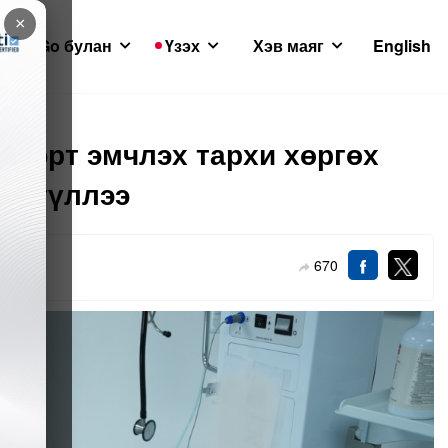
×
GoGo булан
Үзэх
Хэв маяг
English
йг эрт эмчлэх тархи хөргөх
втрүүллээ
670
2-28