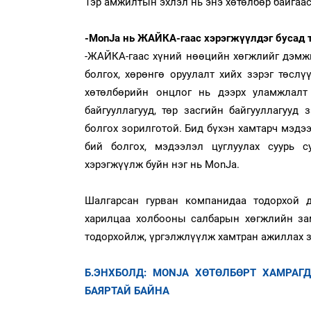
Тэр амжилтын эхлэл нь энэ хөтөлбөр байгаас
-MonJa нь ЖАЙКА-гаас хэрэгжүүлдэг бусад т
-ЖАЙКА-гаас хүний нөөцийн хөгжлийг дэмжих
болгох, хөрөнгө оруулалт хийх зэрэг төслү
хөтөлбөрийн онцлог нь дээрх уламжлалт
байгууллагууд, төр засгийн байгууллагууд
болгох зорилготой. Бид бүхэн хамтарч мэдэ
бий болгох, мэдээлэл цуглуулах суурь 
хэрэгжүүлж буйн нэг нь MonJa.
Шалгарсан гурван компанидаа тодорхой д
харилцаа холбооны салбарын хөгжлийн за
тодорхойлж, үргэлжлүүлж хамтран ажиллах 
Б.ЭНХБОЛД: MONJA ХӨТӨЛБӨРТ ХАМРАГ
БАЯРТАЙ БАЙНА