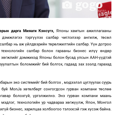
зрын дарга Мияаги Кэнсүгэ,
Японы хамтын ажиллагааны
дэмжлэгээ тэргүүлэх салбар чиглэлээр ангилж, төсөл
 салбар нь аж үйлдвэрийн төрөлжилтийн салбар. Үүн дотроо
 технологийн салбар болон гарааны бизнес илүү өндөр
н хөгжлийг дэмжихэд Японы болон бусад улсын ААН-үүдтэй
руулалтын боломжийг бий болгох, гадаад зах зээлд гарахад
барын эко системийг бий болгох , мэдээлэл цуглуулах суурь
ж буй MonJa хөтөлбөрт сонгогдсон гурван компани төслөө
сгавар болохгүй, үргэлжилнэ. Энэ гурван компани маань
 мэдлэг, технологийн ур чадвараа хөгжүүлж, Япон, Монгол
гүй бизнес, харилцаа холбоогоо тэлээсэй гэж хүсэж байна.