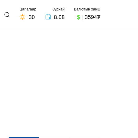
Цаг агаар
Зурхай
Валютын ханш
30
8.08
$
|
3594₮