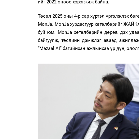
ийг 2022 оноос хэрэгжиж байна.
Төсөл 2025 оны 4-р сар хүртэл үргэлжлэх бө
MonJа. MonJа хурдасгуур хөтөлбөрийг ЖАЙК
буй юм. MonJa хөтөлбөрийн дөрөв дэх удаа
байгуулж, төслийн дэмжлэг аваад ажиллаж бу
“Mazaal AI” багийнхан ажлынхаа үр дүн, оло