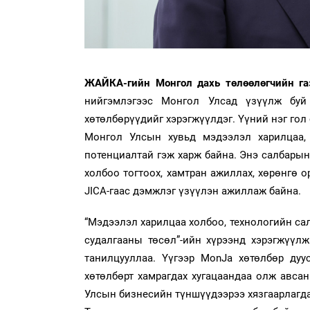
ЖАЙКА-гийн Монгол дахь төлөөлөгчийн га
нийгэмлэгээс Монгол Улсад үзүүлж буй 
хөтөлбөрүүдийг хэрэгжүүлдэг. Үүний нэг гол
Монгол Улсын хувьд мэдээлэл харилцаа,
потенциалтай гэж харж байна. Энэ салбары
холбоо тогтоох, хамтран ажиллах, хөрөнгө о
JICA-гаас дэмжлэг үзүүлэн ажиллаж байна.
“Мэдээлэл харилцаа холбоо, технологийн сал
судалгааны төсөл”-ийн хүрээнд хэрэгжүүл
танилцууллаа. Үүгээр MonJa хөтөлбөр дуу
хөтөлбөрт хамрагдах хугацаандаа олж авсан
Улсын бизнесийн түншүүдээрээ хязгаарлагдах