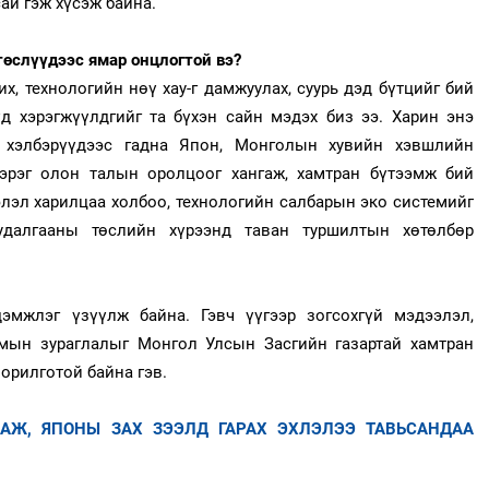
ай гэж хүсэж байна.
өслүүдээс ямар онцлогтой вэ?
, технологийн нөү хау-г дамжуулах, суурь дэд бүтцийг бий
үд хэрэгжүүлдгийг та бүхэн сайн мэдэх биз ээ. Харин энэ
 хэлбэрүүдээс гадна Япон, Монголын хувийн хэвшлийн
 зэрэг олон талын оролцоог хангаж, хамтран бүтээмж бий
элэл харилцаа холбоо, технологийн салбарын эко системийг
судалгааны төслийн хүрээнд таван туршилтын хөтөлбөр
эмжлэг үзүүлж байна. Гэвч үүгээр зогсохгүй мэдээлэл,
мын зураглалыг Монгол Улсын Засгийн газартай хамтран
зорилготой байна гэв.
ДАЖ, ЯПОНЫ ЗАХ ЗЭЭЛД ГАРАХ ЭХЛЭЛЭЭ ТАВЬСАНДАА