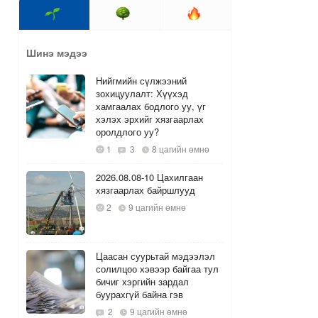
Шинэ мэдээ
Нийгмийн сүлжээний
зохицуулалт: Хүүхэд
хамгаалах бодлого уу, үг
хэлэх эрхийг хязгаарлах
оролдлого уу?
1
3
8 цагийн өмнө
2026.08.08-10 Цахилгаан
хязгаарлах байршлууд
2
9 цагийн өмнө
Цаасан суурьтай мэдээлэл
солилцоо хэвээр байгаа тул
бичиг хэргийн зардал
буурахгүй байна гэв
2
9 цагийн өмнө