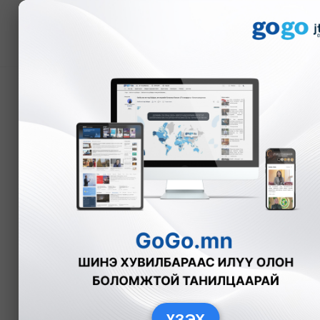
Мэдээ
Мэдээллийн технологи
эхлүүлсэн MonJa-гийн 
Э.Энхмаа
Эдийн засаг
2024-
ҮЗЭХ