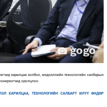
лөгчид харилцаа холбоо, мэдээллийн технологийн салбарын
 сонирхогчид оролцлоо.
ЛЭЛ ХАРИЛЦАА, ТЕХНОЛОГИЙН САЛБАРТ ИЛҮҮ ӨНДӨР