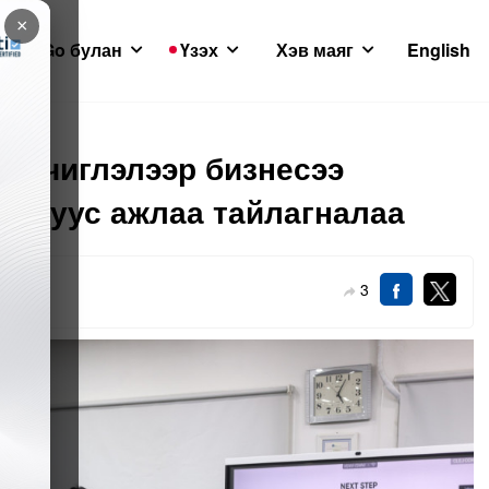
×
GoGo булан
Үзэх
Хэв маяг
English
йн чиглэлээр бизнесээ
залуус ажлаа тайлагналаа
3
12-06