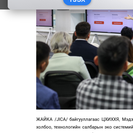
ЖАЙКА /JICA/ байгууллагаас ЦХИХХЯ, Мэдэ
холбоо, технологийн салбарын эко системийг