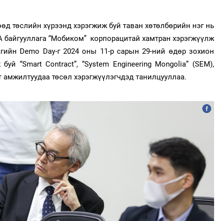
гөөд төслийн хүрээнд хэрэгжиж буй таван хөтөлбөрийн нэг нь
А байгууллага “Мобиком” корпорацитай хамтран хэрэгжүүлж
гийн Demo Day-г 2024 оны 11-р сарын 29-ний өдөр зохион
й “Smart Contract”, “System Engineering Mongolia” (SEM),
лт амжилтуудаа төсөл хэрэгжүүлэгчдэд танилцууллаа.