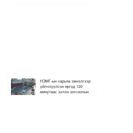
НЭМГ-ын харьяа эмнэлгээр
үйлчлүүлсэн иргэд 120
минутаас эхлэн зогсоолын
төлбөр төлнө
4
2
10 цагийн өмнө
The MongolZ багийн хуучин
гишүүд болох Senzu, Mzinho
нар өнөөдөр тоглоно