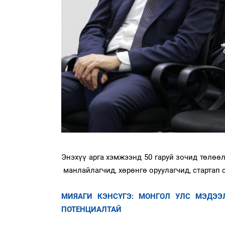
Энэхүү арга хэмжээнд 50 гаруй зочид төлөө
манлайлагчид, хөрөнгө оруулагчид, стартап
МИЯАГИ КЭНСҮГЭ: МОНГОЛ УЛС МЭДЭЭ
ПОТЕНЦИАЛТАЙ