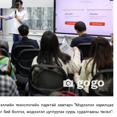
эллийн технологийн парктай хамтарч “Мэдээлэл харилцаа
 бий болгох, мэдээлэл цуглуулах суурь судалгааны төсөл”-