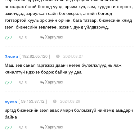
анхаарах ёстой бөгөөд үүнд: эрчим хүч, зам, хурдан интернет,
ажилчдад зориулсан сайн боловсрол, энгийн бөгөөд
тогтвортой хууль эрх зүйн орчин, бага татвар, бизнесийн хямд
зээл, бизнесийн зөвлөгөө, жижиг, дунд үйлдвэрүүд.
Хариулах
0
0
[ 192.82.65.120 ]
2024.08.27
Зочин
Маш зөв санал гаргажээ даанч нөгөө бүлэглэлүүд нь яаж
хяналтгүй идэхээ бодож байна уу даа
Хариулах
0
0
[ 59.153.87.12 ]
2024.08.26
сүхээ
иргэд бизнесийн зээл авах ямарч боломжгүй нийгэмд амьдарч
байна
Хариулах
0
0