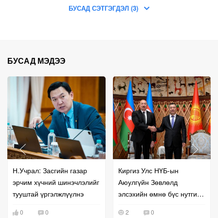
БУСАД СЭТГЭГДЭЛ (3)
БУСАД МЭДЭЭ
Н.Учрал: Засгийн газар
Киргиз Улс НҮБ-ын
эрчим хүчний шинэчлэлийг
Аюулгүйн Зөвлөлд
тууштай үргэлжлүүлнэ
элсэхийн өмнө бүс нутгийн
хамтын ажиллагаагаа
0
0
2
0
эрчимжүүллээ