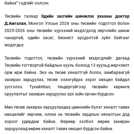
байна” гэдгийг хэлсэн.
Төсвийн талаар
Эдийн засгийн шинжлэх ухааны доктор
Д.Амгалан,
Монгол Улсын 2024 оны төсвийн тодотгол болон
2025-2026 оны төсвийн хүрээний мэдэгдэлд зөрчлийн шинж
чанартай, эдийн засаг, бизнест эрсдэлтэй зүйл байгааг
мэдэгдье.
Төсвийн тодотгол, төсвийн хүрээний мэдэгдлийг дагаад
Төсвийн тогтвортой байдлын хууль болоод 13 хуульд өөрчлөлт
орж ирж байна. Энэ нь төсөв хяналтгүй болох, замбараагүй
захиран зарцуулах, төсөв эзэнгүйдэх зэрэг нөхцөл байдал
үүсгэлээ. Тухайлбал, тендергүйгээр төсвийн хөрөнгө
оруулалтыг захиран зарцуулах эрх зүйн орчин бүрдсэн.
Мөн төсөв захиран зарцуулахдаа цөөнхийн бүлэг хяналт тавих
нөхцөлийг зөрчиж, олонх нь төсвийн зардлын хяналтын дэд
хороог удирдаж байна. Өөрөөр хэлбэл өөрөө захиран
зарцуулаад өөрөө хяналт тавих нөхцөл бүрдсэн байна.