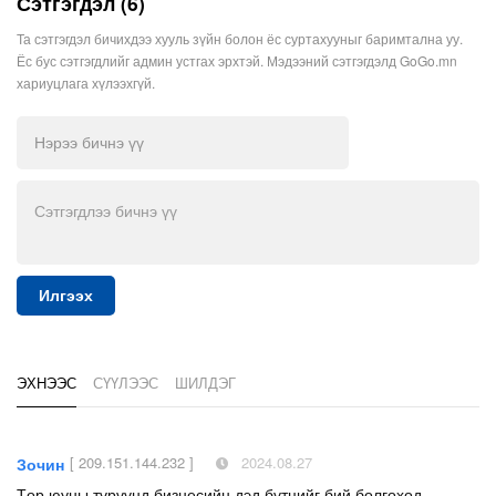
Сэтгэгдэл (6)
Та сэтгэгдэл бичихдээ хууль зүйн болон ёс суртахууныг баримтална уу.
Ёс бус сэтгэгдлийг админ устгах эрхтэй. Мэдээний сэтгэгдэлд GoGo.mn
хариуцлага хүлээхгүй.
Илгээх
ЭХНЭЭС
СҮҮЛЭЭС
ШИЛДЭГ
[ 209.151.144.232 ]
2024.08.27
Зочин
Төр юуны түрүүнд бизнесийн дэд бүтцийг бий болгоход