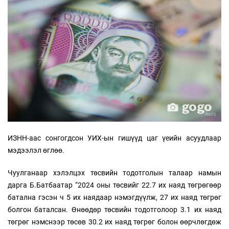
ИЗНН-аас сонгогдсон УИХ-ын гишүүд цаг үеийн асуудлаар
мэдээлэл өглөө.
Чуулганаар хэлэлцэх төсвийн тодотголын талаар намын
дарга Б.Батбаатар “2024 оны төсвийг 22.7 их наяд төгрөгөөр
батална гэсэн ч 5 их наядаар нэмэгдүүлж, 27 их наяд төгрөг
болгон баталсан. Өнөөдөр төсвийн тодотголоор 3.1 их наяд
төгрөг нэмснээр төсөв 30.2 их наяд төгрөг болон өөрчлөгдөж