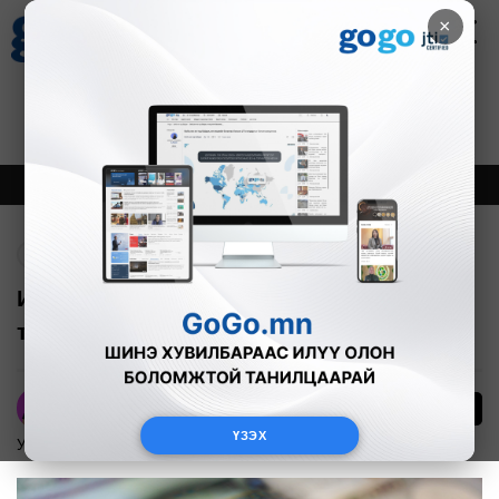
×
Цаг агаар
Зурхай
Валютын ханш
27
8.07
$
3594₮
Онцлох
Шинэ
Тренд
Буцах
ИЗНН: Эргээд орлого олдог зүйлд
төсвийн хөрөнгө оруулалт хийе
20
А.Номин
ҮЗЭХ
Улс төр
2024-08-26