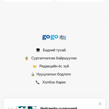
Бидний тухай
Сурталчилгаа байршуулах
Редакцийн ёс зүй
Нууцлалын бодлого
Холбоо барих
© 2007 - 2026 Монгол Контент ХХК • Бүх эрх хуулиар хамгаалагдсан
Нийгмийн сүлжээний