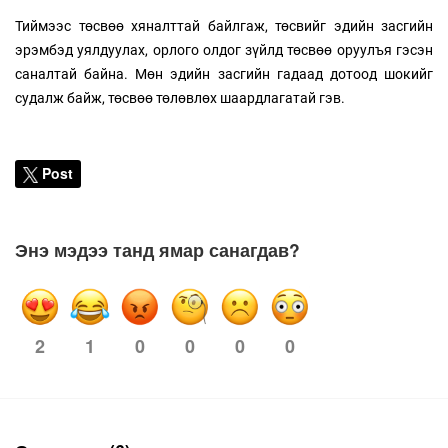
Тиймээс төсвөө хяналттай байлгаж, төсвийг эдийн засгийн
эрэмбэд уялдуулах, орлого олдог зүйлд төсвөө оруулъя гэсэн
саналтай байна. Мөн эдийн засгийн гадаад дотоод шокийг
судалж байж, төсвөө төлөвлөх шаардлагатай гэв.
Post
Энэ мэдээ танд ямар санагдав?
1
0
0
0
0
2