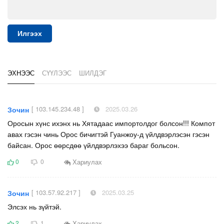
Илгээх
ЭХНЭЭС
СҮҮЛЭЭС
ШИЛДЭГ
[ 103.145.234.48 ]
2025.03.26
Зочин
Оросын хүнс ихэнх нь Хятадаас импортолдог болсон!!! Компот
авах гэсэн чинь Орос бичигтэй Гуанжоу-д үйлдвэрлэсэн гэсэн
байсан. Орос өөрсдөө үйлдвэрлэхээ бараг больсон.
Хариулах
0
0
[ 103.57.92.217 ]
2025.03.25
Зочин
Элсэх нь зүйтэй.
Хариулах
2
1