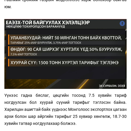
юм.
Үүнээс гадна бяслаг, цөцгийн тосонд 7.5 хувийн тариф
ногдуулсан бол хуурай сүүний тарифыг тэглэсэн байна.
Харилцан ашигтай байх үүднээс Монголоос экспортлох цагаан
архи болон шар айргийн тарифыг 25 хувиар хөнгөлж, 18.7-30
хувийн татвар ногдуулахаар болжээ.