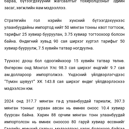
бараа, бүтээгдэхүүний жагсаалтыг тохиролцсоныг Эдийн
засаг, хөгжлийн яам мэдээллээ.
Стратегийн гол нэрийн хүнсний бүтээгдэхүүнээс
улаанбуудайны импортод нийт 50 мянган тонны квот тогтоож,
тарифыг 25 хувиар бууруулан, 3.75 хувиар тогтоохоор болсон
байна. Өндөгний хувьд 90 сая ширхэг хүртэл тарифыг 50
хувиар бууруулж, 7.5 хувийн татвар ногдуулна.
Түүнээс дээш бол одоогийнхоор 15 хувийн татвар төлнө.
Өнгөрсөн онд Монгол Улс 98.3 сая ширхэг өндгийг 9.7 сая
ам.доллароор импортолжээ. Үндэсний үйлдвэрлэгчдээс
“Түмэн шувуут” ХК 143.8 сая ширхэг өндөг үйлдвэрлэснээ
мэдээлсэн юм.
2024 онд 317.7 мянган га-д улаанбуудай тариалж, 397.3
мянган тонныг хураан авсан нь өмнөх оноос 10.4 хувиар
буурсан байна. Харин 88 орчим мянган тонн улаанбуудай
импортолсон нь өмнөх оноосоо 80 гаруй хувиар өссөнийг
Гаалийн ерөнхий газрын мэдээллээс харж болохоор байгаа