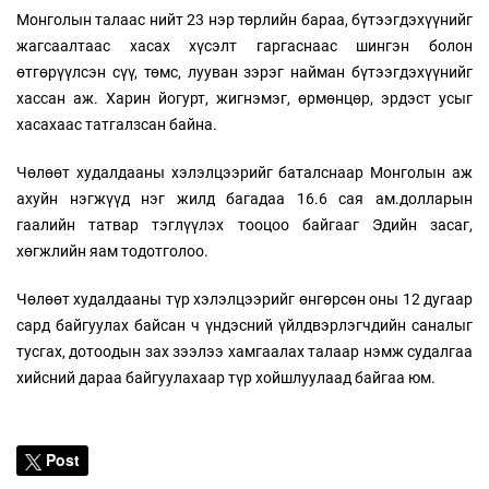
Монголын талаас нийт 23 нэр төрлийн бараа, бүтээгдэхүүнийг
жагсаалтаас хасах хүсэлт гаргаснаас шингэн болон
өтгөрүүлсэн сүү, төмс, лууван зэрэг найман бүтээгдэхүүнийг
хассан аж. Харин йогурт, жигнэмэг, өрмөнцөр, эрдэст усыг
хасахаас татгалзсан байна.
Чөлөөт худалдааны хэлэлцээрийг баталснаар Монголын аж
ахуйн нэгжүүд нэг жилд багадаа 16.6 сая ам.долларын
гаалийн татвар тэглүүлэх тооцоо байгааг Эдийн засаг,
хөгжлийн яам тодотголоо.
Чөлөөт худалдааны түр хэлэлцээрийг өнгөрсөн оны 12 дугаар
сард байгуулах байсан ч үндэсний үйлдвэрлэгчдийн саналыг
тусгах, дотоодын зах зээлээ хамгаалах талаар нэмж судалгаа
хийсний дараа байгуулахаар түр хойшлуулаад байгаа юм.
Post