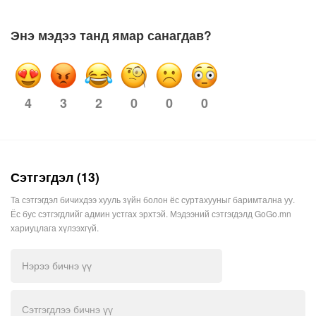
Энэ мэдээ танд ямар санагдав?
3
2
0
0
0
4
Сэтгэгдэл (13)
Та сэтгэгдэл бичихдээ хууль зүйн болон ёс суртахууныг баримтална уу.
Ёс бус сэтгэгдлийг админ устгах эрхтэй. Мэдээний сэтгэгдэлд GoGo.mn
хариуцлага хүлээхгүй.