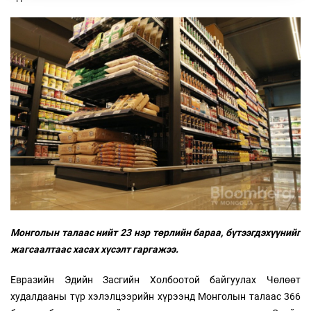
Монголын талаас нийт 23 нэр төрлийн бараа, бүтээгдэхүүнийг
жагсаалтаас хасах хүсэлт гаргажээ.
Евразийн Эдийн Засгийн Холбоотой байгуулах Чөлөөт
худалдааны түр хэлэлцээрийн хүрээнд Монголын талаас 366