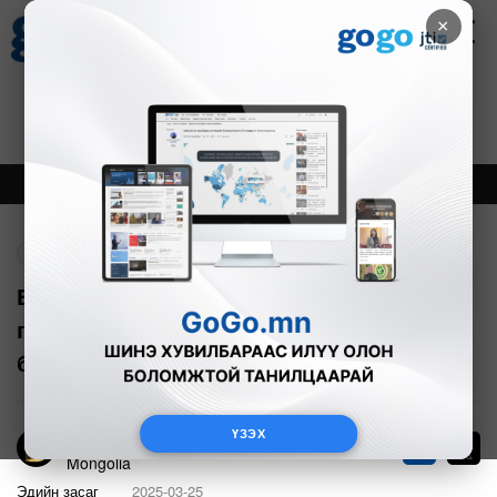
×
Цаг агаар
Зурхай
Валютын ханш
27
8.07
$
3594₮
Онцлох
Шинэ
Тренд
Буцах
ЕАЭЗХ-той байгуулах хэлэлцээрээр
гол нэрийн хүнсэнд квот тогтоохоор
болов
ҮЗЭХ
Bloomberg TV
4
Mongolia
Эдийн засаг
2025-03-25