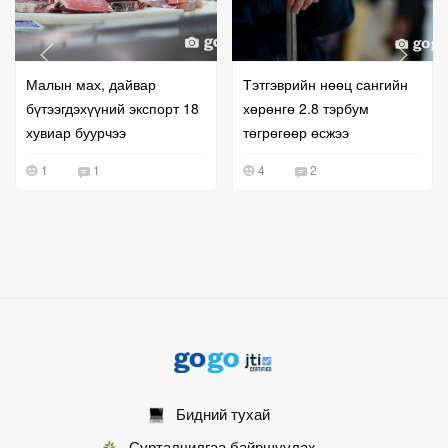
Малын мах, дайвар
Тэтгэврийн нөөц сангийн
бүтээгдэхүүний экспорт 18
хөрөнгө 2.8 тэрбум
хувиар буурчээ
төгрөгөөр өсжээ
1
1
4
2
Бидний тухай
Сурталчилгаа байршуулах