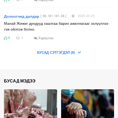
[ 66.181.181.38 ]
2025.03.25
Долоогчид далдар
Манай Жижиг дундууд хаалгаа барих ажиллагааг эхлүүллээ
гэж ойлгож болно.
Хариулах
0
1
БУСАД СЭТГЭГДЭЛ (6)
БУСАД МЭДЭЭ